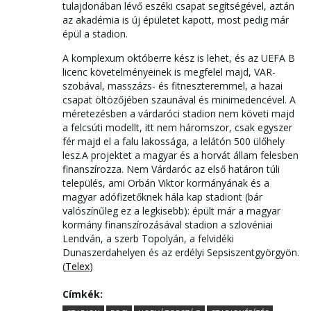
tulajdonában lévő eszéki csapat segítségével, aztán
az akadémia is új épületet kapott, most pedig már
épül a stadion.
A komplexum októberre kész is lehet, és az UEFA B
licenc követelményeinek is megfelel majd, VAR-
szobával, masszázs- és fitneszteremmel, a hazai
csapat öltözőjében szaunával és minimedencével. A
méretezésben a várdaróci stadion nem követi majd
a felcsúti modellt, itt nem háromszor, csak egyszer
fér majd el a falu lakossága, a lelátón 500 ülőhely
lesz.A projektet a magyar és a horvát állam felesben
finanszírozza. Nem Várdaróc az első határon túli
település, ami Orbán Viktor kormányának és a
magyar adófizetőknek hála kap stadiont (bár
valószínűleg ez a legkisebb): épült már a magyar
kormány finanszírozásával stadion a szlovéniai
Lendván, a szerb Topolyán, a felvidéki
Dunaszerdahelyen és az erdélyi Sepsiszentgyörgyön.
(
Telex
)
Címkék: