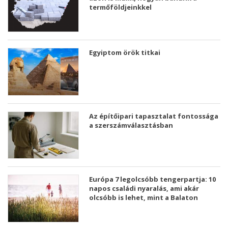
termőföldjeinkkel
Egyiptom örök titkai
Az építőipari tapasztalat fontossága
a szerszámválasztásban
Európa 7 legolcsóbb tengerpartja: 10
napos családi nyaralás, ami akár
olcsóbb is lehet, mint a Balaton