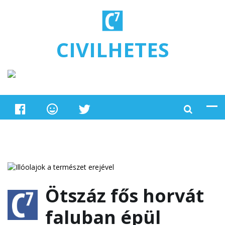
Ugrás a tartalomra
CIVILHETES
Ötszáz fős horvát
faluban épül