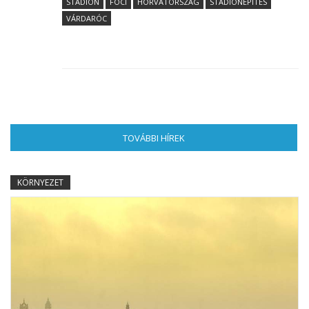
STADION
FOCI
HORVÁTORSZÁG
STADIONÉPÍTÉS
VÁRDARÓC
TOVÁBBI HÍREK
(AKTÍV FÜL)
KÖRNYEZET