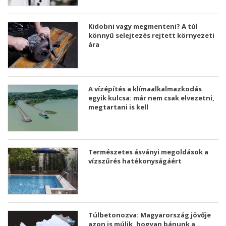
Kidobni vagy megmenteni? A túl
könnyű selejtezés rejtett környezeti
ára
A vízépítés a klímaalkalmazkodás
egyik kulcsa: már nem csak elvezetni,
megtartani is kell
Természetes ásványi megoldások a
vízszűrés hatékonyságáért
Túlbetonozva: Magyarország jövője
azon is múlik, hogyan bánunk a