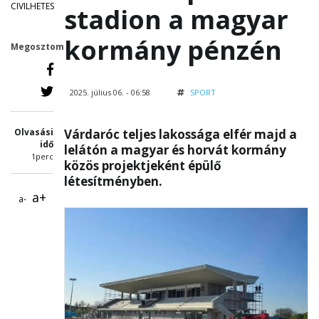
CIVILHETES
stadion a magyar
kormány pénzén
Megosztom
2025. július 06. - 06:58
SPORT
Olvasási
Várdaróc teljes lakossága elfér majd a
idő
lelátón a magyar és horvát kormány
1perc
közös projektjeként épülő
létesítményben.
a+
a-