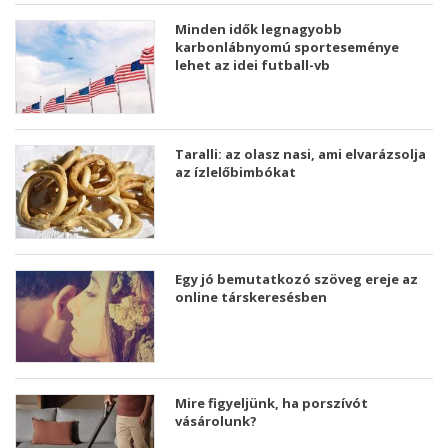
Minden idők legnagyobb
karbonlábnyomú sporteseménye
lehet az idei futball-vb
Taralli: az olasz nasi, ami elvarázsolja
az ízlelőbimbókat
Egy jó bemutatkozó szöveg ereje az
online társkeresésben
Mire figyeljünk, ha porszívót
vásárolunk?