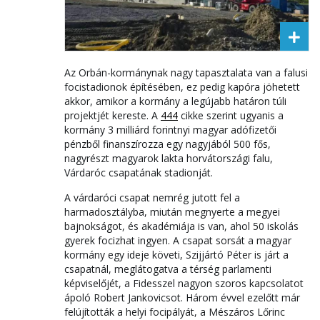
Az Orbán-kormánynak nagy tapasztalata van a falusi
focistadionok építésében, ez pedig kapóra jöhetett
akkor, amikor a kormány a legújabb határon túli
projektjét kereste. A
444
cikke szerint ugyanis a
kormány 3 milliárd forintnyi magyar adófizetői
pénzből finanszírozza egy nagyjából 500 fős,
nagyrészt magyarok lakta horvátországi falu,
Várdaróc csapatának stadionját.
A várdaróci csapat nemrég jutott fel a
harmadosztályba, miután megnyerte a megyei
bajnokságot, és akadémiája is van, ahol 50 iskolás
gyerek focizhat ingyen. A csapat sorsát a magyar
kormány egy ideje követi, Szijjártó Péter is járt a
csapatnál, meglátogatva a térség parlamenti
képviselőjét, a Fidesszel nagyon szoros kapcsolatot
ápoló Robert Jankovicsot. Három évvel ezelőtt már
felújították a helyi focipályát, a Mészáros Lőrinc