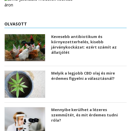
OLVASOTT
Kevesebb antibiotikum és
környezetterhelés, kisebb
járványkockázat: ezért számít az
állatjólét
Melyik a legjobb CBD olaj és mire
érdemes figyelni a választásnál?
Mennyibe kerülhet a lézeres
szemműtét, és mit érdemes tudni
róla?