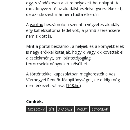
egy, szándékosan a sínre helyezett betonlapot. A
mozdonyvezető az akadályt észlelve gyorsfékezett,
de az ütközést már nem tudta elkerülni.
A
vaol.hu
beszámolója szerint a végzetes akadály
egy kábelcsatorna-fedél volt, a jármű szerencsére
nem siklott ki.
Mint a portál beszámol, a helyiek és a környékbeliek
is nagy erőkkel kutatják, hogy ki vagy kik követték el
a cselekményt, ami büntetőjogilag
terrorcselekménynek minősülhet.
A történtekkel kapcsolatban megkeresték a Vas
Vármegyei Rendőr-főkapitányságot, de eddig még
nem érkezett válasz. (
168.hu
)
Címkék:
MOZDONY
SÍN
AKADÁLY
VASÚT
BETONLAP