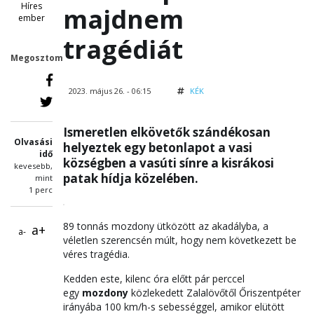
Híres
majdnem
ember
tragédiát
Megosztom
2023. május 26. - 06:15
KÉK
Ismeretlen elkövetők szándékosan
Olvasási
helyeztek egy betonlapot a vasi
idő
községben a vasúti sínre a kisrákosi
kevesebb,
patak hídja közelében.
mint
1 perc
89 tonnás mozdony ütközött az akadályba, a
a+
a-
véletlen szerencsén múlt, hogy nem következett be
véres tragédia.
Kedden este, kilenc óra előtt pár perccel
egy
mozdony
közlekedett Zalalövőtől Őriszentpéter
irányába 100 km/h-s sebességgel, amikor elütött