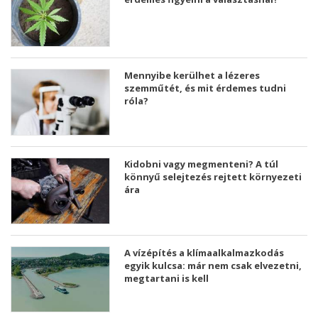
Mennyibe kerülhet a lézeres
szemműtét, és mit érdemes tudni
róla?
Kidobni vagy megmenteni? A túl
könnyű selejtezés rejtett környezeti
ára
A vízépítés a klímaalkalmazkodás
egyik kulcsa: már nem csak elvezetni,
megtartani is kell