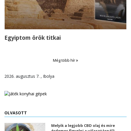
Egyiptom örök titkai
Még több hír
2026. augusztus 7. , Ibolya
OLVASOTT
Melyik a legjobb CBD olaj és mire
érdemes figyelni a választásnál?