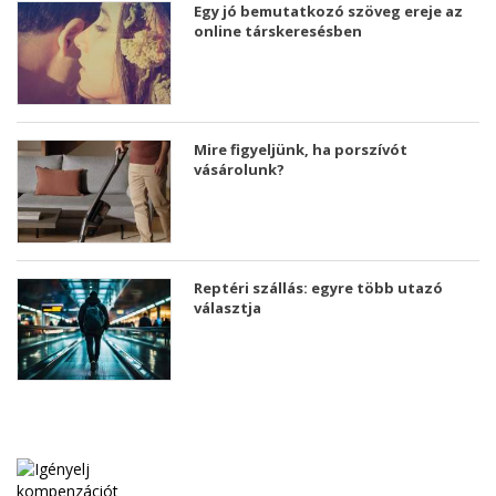
Egy jó bemutatkozó szöveg ereje az
online társkeresésben
Mire figyeljünk, ha porszívót
vásárolunk?
Reptéri szállás: egyre több utazó
választja