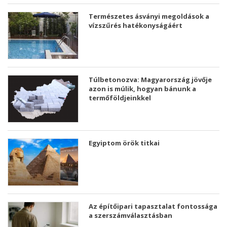
Természetes ásványi megoldások a
vízszűrés hatékonyságáért
Túlbetonozva: Magyarország jövője
azon is múlik, hogyan bánunk a
termőföldjeinkkel
Egyiptom örök titkai
Az építőipari tapasztalat fontossága
a szerszámválasztásban