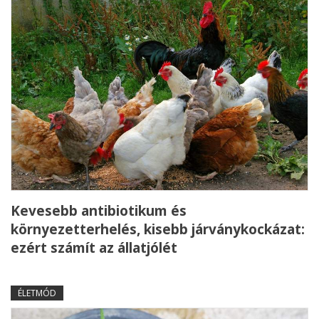
Kevesebb antibiotikum és
környezetterhelés, kisebb járványkockázat:
ezért számít az állatjólét
ÉLETMÓD