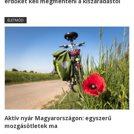
erdőket kell megmenteni a kiszáradástól
ÉLETMÓD
Aktív nyár Magyarországon: egyszerű
mozgásötletek ma