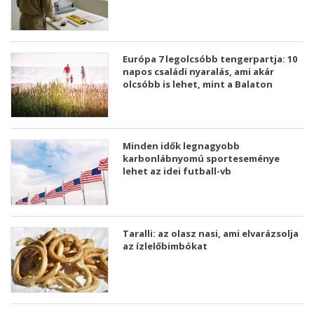
Európa 7 legolcsóbb tengerpartja: 10
napos családi nyaralás, ami akár
olcsóbb is lehet, mint a Balaton
Minden idők legnagyobb
karbonlábnyomú sporteseménye
lehet az idei futball-vb
Taralli: az olasz nasi, ami elvarázsolja
az ízlelőbimbókat