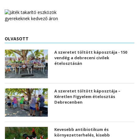
OLVASOTT
A szeretet töltött káposztája - 150
vendég a debreceni civilek
ételosztásán
A szeretet töltött káposztája –
Kéretlen Figyelem ételosztás
Debrecenben
Kevesebb antibiotikum és
környezetterhelés, kisebb