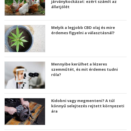
járványkockázat: ezért számít az
állatjólét
Melyik a legjobb CBD olaj és mire
érdemes figyelni a választásnál?
Mennyibe kerülhet a lézeres
szemműtét, és mit érdemes tudni
róla?
Kidobni vagy megmenteni? A túl
könnyű selejtezés rejtett környezeti
ára