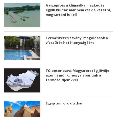
A vízépítés a klímaalkalmazkodás
egyik kulcsa: már nem csak elvezetni,
megtartani is kell
Természetes ásványi megoldások a
vízszűrés hatékonyságáért
Túlbetonozva: Magyarország jövője
azon is múlik, hogyan bánunk a
termőföldjeinkkel
Egyiptom örök titkai