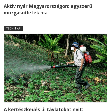
Aktív nyár Magyarországon: egyszerű
mozgásötletek ma
TECHNIKA
A kertészkedés új távlatokat nyit: