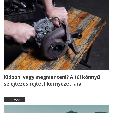
Kidobni vagy megmenteni? A túl könnyű
selejtezés rejtett környezeti ára
GAZDASÁG