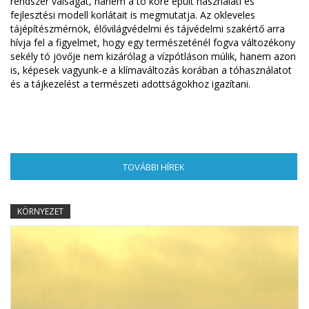
rendszer válságát, hanem a tó köré épült használati és
fejlesztési modell korlátait is megmutatja. Az okleveles
tájépítészmérnök, élővilágvédelmi és tájvédelmi szakértő arra
hívja fel a figyelmet, hogy egy természeténél fogva változékony
sekély tó jövője nem kizárólag a vízpótláson múlik, hanem azon
is, képesek vagyunk-e a klímaváltozás korában a tóhasználatot
és a tájkezelést a természeti adottságokhoz igazítani.
TOVÁBBI HÍREK
(AKTÍV FÜL)
KÖRNYEZET