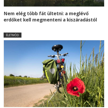
Nem elég több fát ültetni: a meglévő
erdőket kell megmenteni a kiszáradástól
ÉLETMÓD