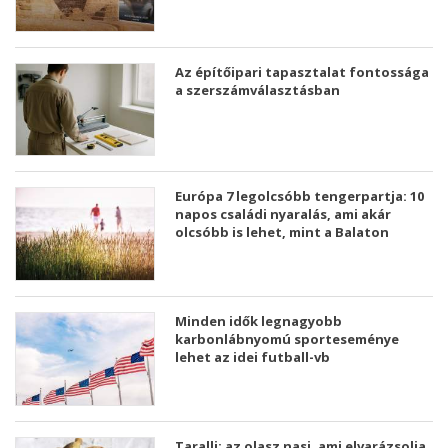
Az építőipari tapasztalat fontossága
a szerszámválasztásban
Európa 7 legolcsóbb tengerpartja: 10
napos családi nyaralás, ami akár
olcsóbb is lehet, mint a Balaton
Minden idők legnagyobb
karbonlábnyomú sporteseménye
lehet az idei futball-vb
Taralli: az olasz nasi, ami elvarázsolja