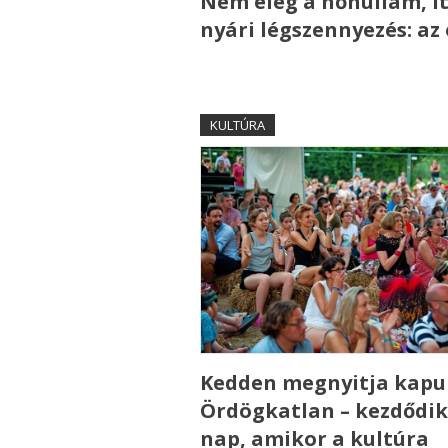
Nem elég a hőhullám, it
nyári légszennyezés: az
KULTÚRA
Kedden megnyitja kapui
Ördögkatlan – kezdődik
nap, amikor a kultúra