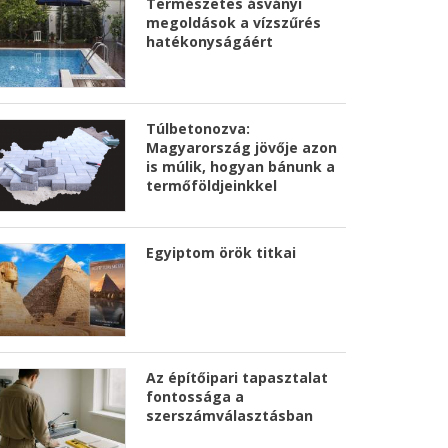
Természetes ásványi
megoldások a vízszűrés
hatékonyságáért
Túlbetonozva:
Magyarország jövője azon
is múlik, hogyan bánunk a
termőföldjeinkkel
Egyiptom örök titkai
Az építőipari tapasztalat
fontossága a
szerszámválasztásban