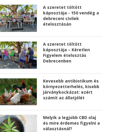
A szeretet töltött
káposztája - 150 vendég a
debreceni civilek
ételosztásán
A szeretet töltött
káposztája – Kéretlen
Figyelem ételosztás
Debrecenben
Kevesebb antibiotikum és
környezetterhelés, kisebb
járványkockázat: ezért
számít az állatjólét
Melyik a legjobb CBD olaj
és mire érdemes figyelni a
választásnál?