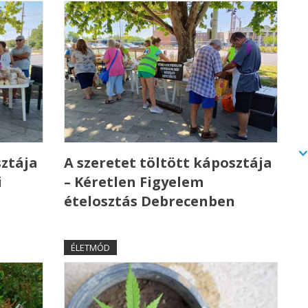
sztája
A szeretet töltött káposztája
i
– Kéretlen Figyelem
ételosztás Debrecenben
ÉLETMÓD