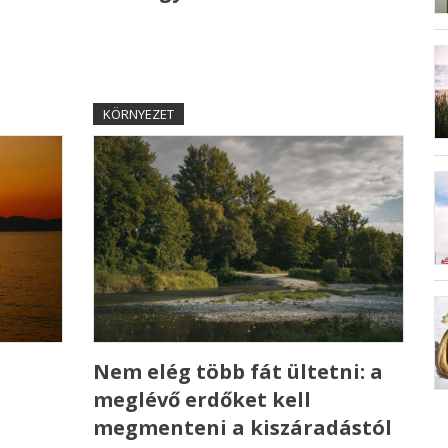
KÖRNYEZET
Nem elég több fát ültetni: a
meglévő erdőket kell
megmenteni a kiszáradástól