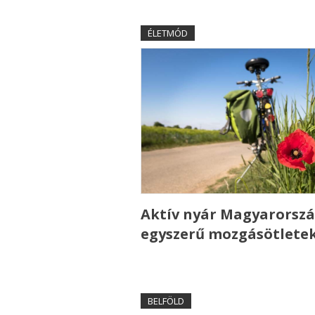
ÉLETMÓD
Aktív nyár Magyarorszá
egyszerű mozgásötlete
BELFÖLD