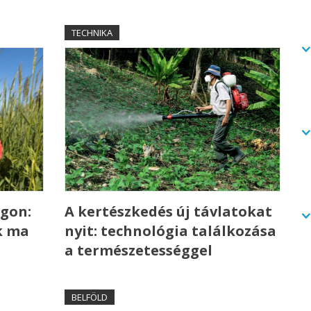
TECHNIKA
gon:
A kertészkedés új távlatokat
k ma
nyit: technológia találkozása
a természetességgel
BELFÖLD