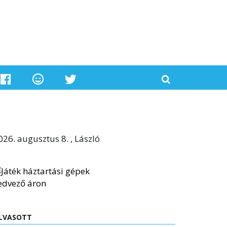
026. augusztus 8. , László
LVASOTT