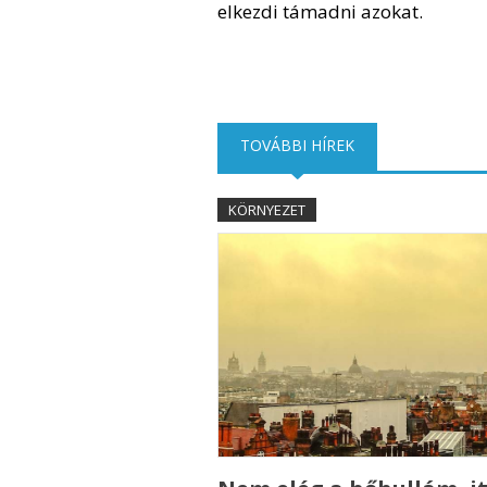
elkezdi támadni azokat.
TOVÁBBI HÍREK
(AKTÍV FÜL)
KÖRNYEZET