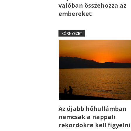
valóban összehozza az
embereket
KÖRNYEZET
Az újabb hőhullámban
nemcsak a nappali
rekordokra kell figyelni