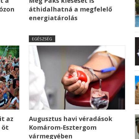
t a
Még Paks kiesését is
 ózon
áthidalhatná a megfelelő
energiatárolás
EGÉSZSÉG
t az
Augusztus havi véradások
 öt
Komárom-Esztergom
vármegyében