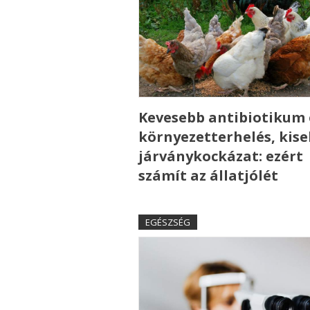
Kevesebb antibiotikum 
környezetterhelés, kis
járványkockázat: ezért
számít az állatjólét
EGÉSZSÉG