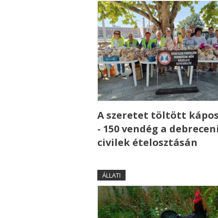
A szeretet töltött kápo
- 150 vendég a debrecen
civilek ételosztásán
ÁLLATI