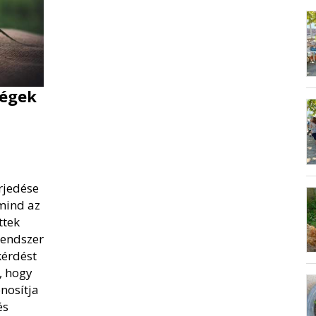
égek
rjedése
mind az
ttek
rendszer
kérdést
, hogy
nosítja
és