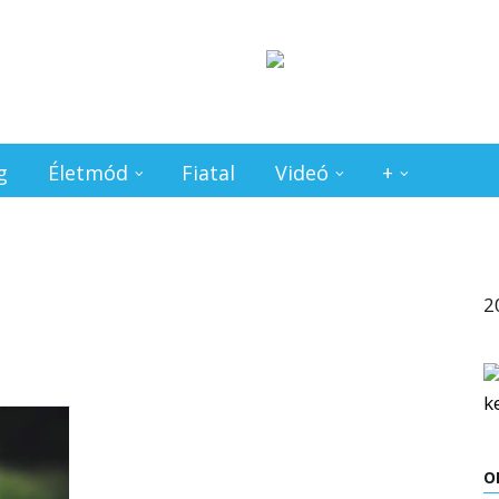
g
Életmód
Fiatal
Videó
+
2
O