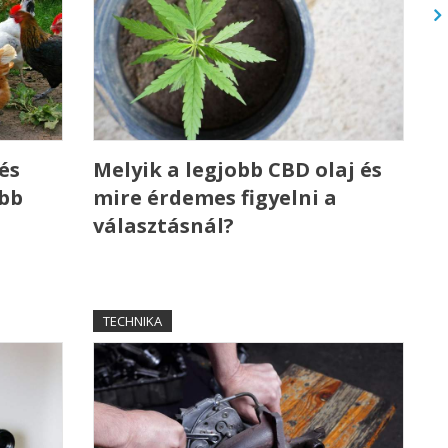
és
Melyik a legjobb CBD olaj és
ebb
mire érdemes figyelni a
választásnál?
TECHNIKA