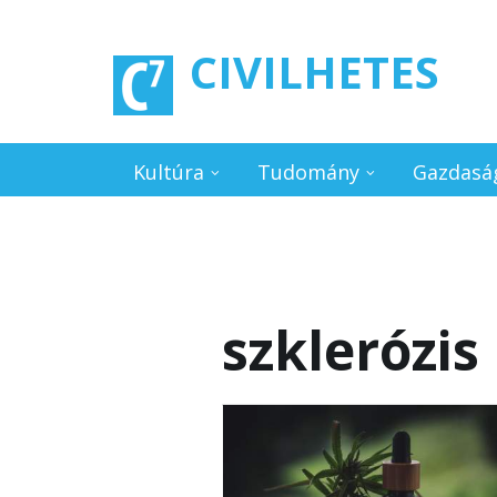
Ugrás a tartalomra
CIVILHETES
Kultúra
Tudomány
Gazdasá
szklerózis