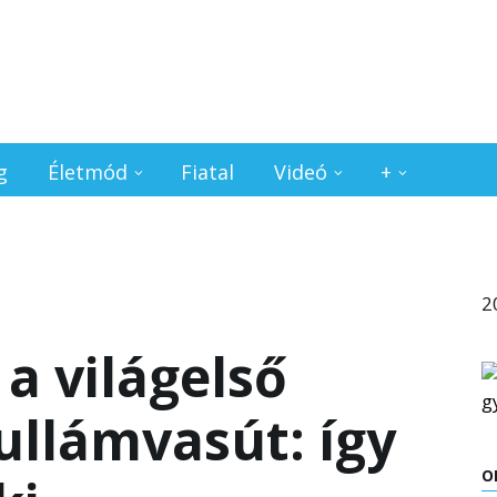
g
Életmód
Fiatal
Videó
+
2
l a világelső
llámvasút: így
O