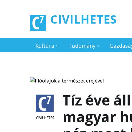
Ugrás a tartalomra
CIVILHETES
Kultúra
Tudomány
Gazdasá
Tíz éve ál
magyar hu
CIVILHETES