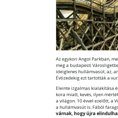
Az egykori Angol Parkban, me
meg a budapesti Városligetben
ideiglenes hullámvasút, az, a
Évtizedekig ezt tartották a v
Eleinte izgalmas kialakítása 
kora miatt, kevés, ilyen mér
a világon. 10 évvel ezelőtt, 
a hullámvasút is. Fából farago
várnak, hogy újra elindulh