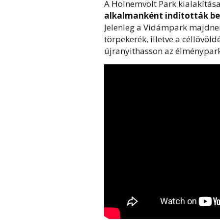
A Holnemvolt Park kialakítása
alkalmanként indították be
Jelenleg a Vidámpark majdnem
törpekerék, illetve a céllövöl
újranyithasson az élménypark