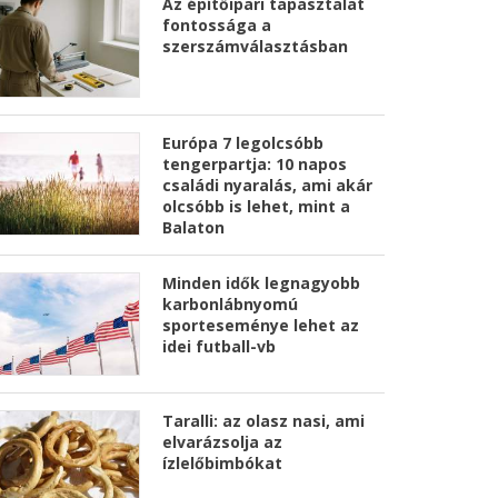
Az építőipari tapasztalat
fontossága a
szerszámválasztásban
Európa 7 legolcsóbb
tengerpartja: 10 napos
családi nyaralás, ami akár
olcsóbb is lehet, mint a
Balaton
Minden idők legnagyobb
karbonlábnyomú
sporteseménye lehet az
idei futball-vb
Taralli: az olasz nasi, ami
elvarázsolja az
ízlelőbimbókat