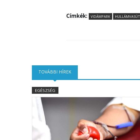
Címkék:
VIDÁMPARK
HULLÁMVASÚT
TOVÁBBI HÍREK
(AKTÍV FÜL)
EGÉSZSÉG