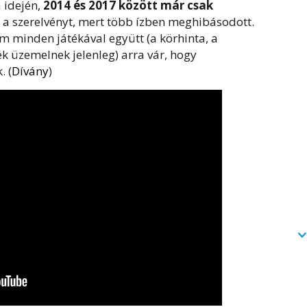
 idején,
2014 és 2017 között már csak
a szerelvényt, mert több ízben meghibásodott.
 minden játékával együtt (a körhinta, a
dék üzemelnek jelenleg) arra vár, hogy
. (
Dívány
)