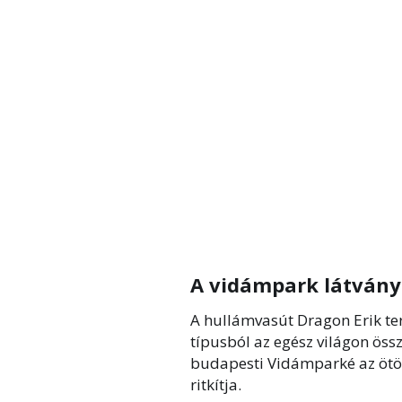
A vidámpark látvány
A hullámvasút Dragon Erik ter
típusból az egész világon ös
budapesti Vidámparké az ötöd
ritkítja.