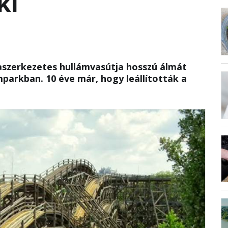
ki
faszerkezetes hullámvasútja hosszú álmát
mparkban. 10 éve már, hogy leállították a