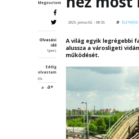
néz most 
Megosztom
2025. június 02. - 08:55
ÉLETMÓD
A világ egyik legrégebbi 
Olvasási
idő
alussza a városligeti vidá
1perc
működését.
Eddig
olvastam
0%
a+
a-