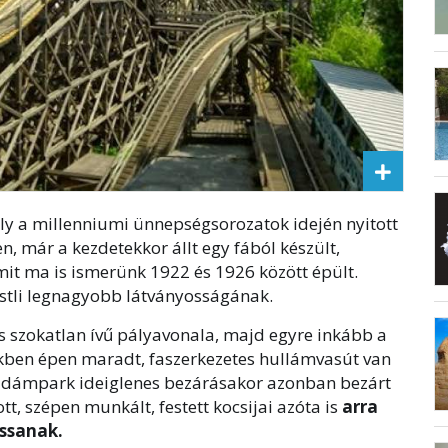
ly a millenniumi ünnepségsorozatok idején nyitott
, már a kezdetekkor állt egy fából készült,
mit ma is ismerünk 1922 és 1926 között épült.
urstli legnagyobb látványosságának.
és szokatlan ívű pályavonala, majd egyre inkább a
tékben épen maradt, faszerkezetes hullámvasút van
a Vidámpark ideiglenes bezárásakor azonban bezárt
tt, szépen munkált, festett kocsijai azóta is
arra
assanak.