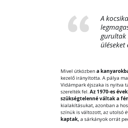
A kocsika
legmagas
gurultak 
üléseket 
Mivel útközben
a kanyarokban
kezelő irányította. A pálya m
Vidámpark éjszaka is nyitva ta
szerelték fel.
Az 1970-es évek
szükségtelenné váltak a fé
kialakításukat, azonban a hos
színük is változott, az utolsó
kaptak,
a sárkányok orrát pe