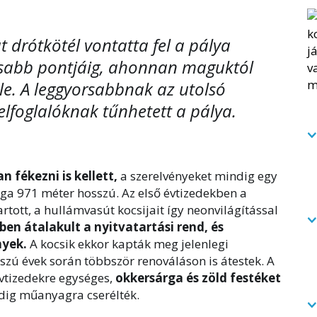
t drótkötél vontatta fel a pálya
abb pontjáig, ahonnan maguktól
le. A leggyorsabbnak az utolsó
elfoglalóknak tűnhetett a pálya.
 fékezni is kellett,
a szerelvényeket mindig egy
aga 971 méter hosszú. Az első évtizedekben a
rtott, a hullámvasút kocsijait így neonvilágítással
ben átalakult a nyitvatartási rend, és
nyek.
A kocsik ekkor kapták meg jelenlegi
szú évek során többször renováláson is átestek. A
 évtizedekre egységes,
okkersárga és zöld festéket
dig műanyagra cserélték.