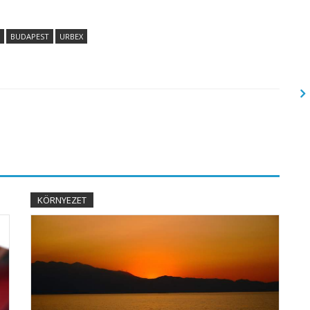
BUDAPEST
URBEX
KÖRNYEZET