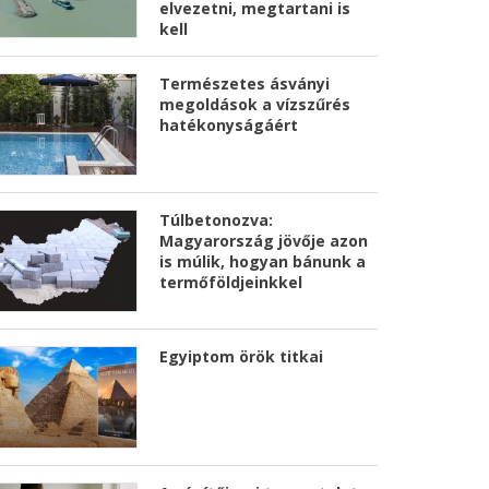
elvezetni, megtartani is
kell
Természetes ásványi
megoldások a vízszűrés
hatékonyságáért
Túlbetonozva:
Magyarország jövője azon
is múlik, hogyan bánunk a
termőföldjeinkkel
Egyiptom örök titkai