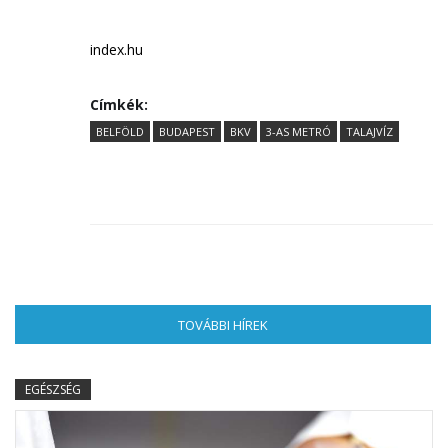
index.hu
Címkék:
BELFÖLD
BUDAPEST
BKV
3-AS METRÓ
TALAJVÍZ
TOVÁBBI HÍREK
(AKTÍV FÜL)
EGÉSZSÉG