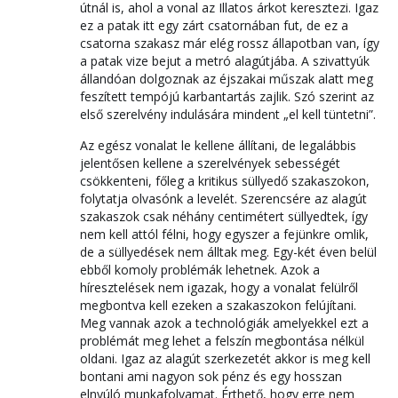
útnál is, ahol a vonal az Illatos árkot keresztezi. Igaz
ez a patak itt egy zárt csatornában fut, de ez a
csatorna szakasz már elég rossz állapotban van, így
a patak vize bejut a metró alagútjába. A szivattyúk
állandóan dolgoznak az éjszakai műszak alatt meg
feszített tempójú karbantartás zajlik. Szó szerint az
első szerelvény indulására mindent „el kell tüntetni”.
Az egész vonalat le kellene állítani, de legalábbis
jelentősen kellene a szerelvények sebességét
csökkenteni, főleg a kritikus süllyedő szakaszokon,
folytatja olvasónk a levelét. Szerencsére az alagút
szakaszok csak néhány centimétert süllyedtek, így
nem kell attól félni, hogy egyszer a fejünkre omlik,
de a süllyedések nem álltak meg. Egy-két éven belül
ebből komoly problémák lehetnek. Azok a
híresztelések nem igazak, hogy a vonalat felülről
megbontva kell ezeken a szakaszokon felújítani.
Meg vannak azok a technológiák amelyekkel ezt a
problémát meg lehet a felszín megbontása nélkül
oldani. Igaz az alagút szerkezetét akkor is meg kell
bontani ami nagyon sok pénz és egy hosszan
elnyúló munkafolyamat. Érthető, hogy erre nem