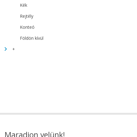
Kék
Rejtély
Konteó
Földön kívül
+
Maradjon velünk!