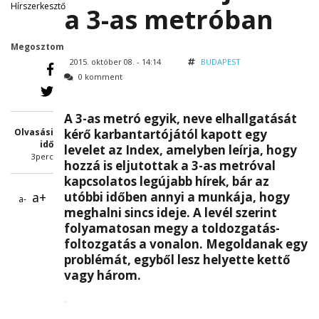
Hírszerkesztő
a 3-as metróban
Megosztom
2015. október 08. - 14:14
BUDAPEST
0 komment
A 3-as metró egyik, neve elhallgatását
Olvasási
kérő karbantartójától kapott egy
idő
levelet az Index, amelyben leírja, hogy
3perc
hozzá is eljutottak a 3-as metróval
kapcsolatos legújabb hírek, bár az
a+
utóbbi időben annyi a munkája, hogy
a-
meghalni sincs ideje. A levél szerint
folyamatosan megy a toldozgatás-
foltozgatás a vonalon. Megoldanak egy
problémát, egyből lesz helyette kettő
vagy három.