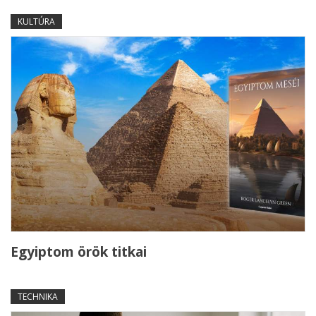
KULTÚRA
Egyiptom örök titkai
TECHNIKA