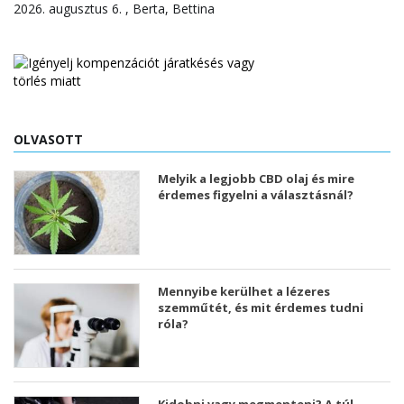
2026. augusztus 6. , Berta, Bettina
OLVASOTT
Melyik a legjobb CBD olaj és mire
érdemes figyelni a választásnál?
Mennyibe kerülhet a lézeres
szemműtét, és mit érdemes tudni
róla?
Kidobni vagy megmenteni? A túl