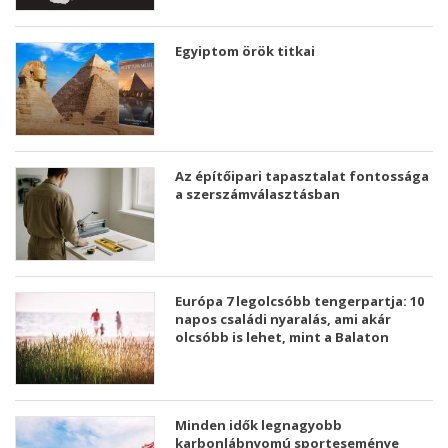
Egyiptom örök titkai
Az építőipari tapasztalat fontossága
a szerszámválasztásban
Európa 7 legolcsóbb tengerpartja: 10
napos családi nyaralás, ami akár
olcsóbb is lehet, mint a Balaton
Minden idők legnagyobb
karbonlábnyomú sporteseménye