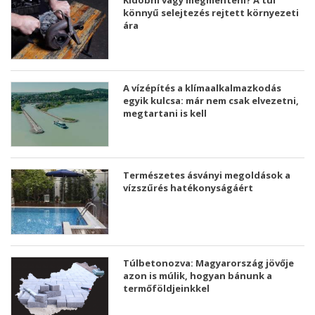
könnyű selejtezés rejtett környezeti
ára
A vízépítés a klímaalkalmazkodás
egyik kulcsa: már nem csak elvezetni,
megtartani is kell
Természetes ásványi megoldások a
vízszűrés hatékonyságáért
Túlbetonozva: Magyarország jövője
azon is múlik, hogyan bánunk a
termőföldjeinkkel