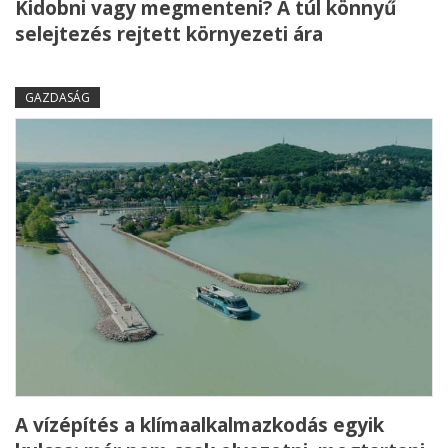
Kidobni vagy megmenteni? A túl könnyű
selejtezés rejtett környezeti ára
GAZDASÁG
A vízépítés a klímaalkalmazkodás egyik