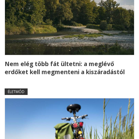
Nem elég több fát ültetni: a meglévő
erdőket kell megmenteni a kiszáradástól
ÉLETMÓD