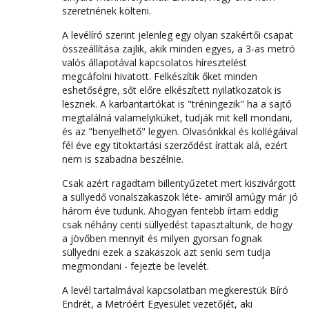
szeretnének költeni.
A levélíró szerint jelenleg egy olyan szakértői csapat
összeállítása zajlik, akik minden egyes, a 3-as metró
valós állapotával kapcsolatos híresztelést
megcáfolni hivatott. Felkészítik őket minden
eshetőségre, sőt előre elkészített nyilatkozatok is
lesznek. A karbantartókat is "tréningezik" ha a sajtó
megtalálná valamelyiküket, tudják mit kell mondani,
és az "benyelhető" legyen. Olvasónkkal és kollégáival
fél éve egy titoktartási szerződést írattak alá, ezért
nem is szabadna beszélnie.
Csak azért ragadtam billentyűzetet mert kiszivárgott
a süllyedő vonalszakaszok léte- amiről amúgy már jó
három éve tudunk. Ahogyan fentebb írtam eddig
csak néhány centi süllyedést tapasztaltunk, de hogy
a jövőben mennyit és milyen gyorsan fognak
süllyedni ezek a szakaszok azt senki sem tudja
megmondani - fejezte be levelét.
A levél tartalmával kapcsolatban megkerestük Bíró
Endrét, a Metróért Egyesület vezetőjét, aki