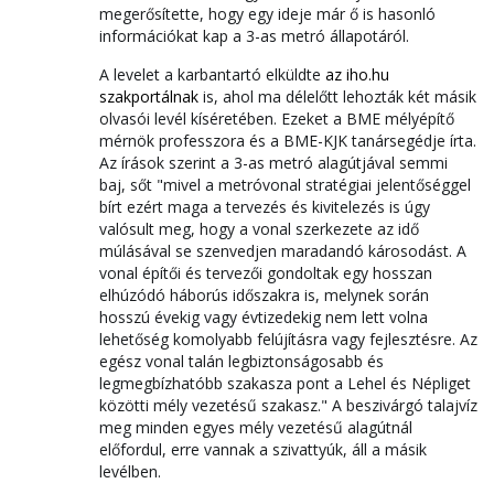
megerősítette, hogy egy ideje már ő is hasonló
információkat kap a 3-as metró állapotáról.
A levelet a karbantartó elküldte
az iho.hu
szakportálnak
is, ahol ma délelőtt lehozták két másik
olvasói levél kíséretében. Ezeket a BME mélyépítő
mérnök professzora és a BME-KJK tanársegédje írta.
Az írások szerint a 3-as metró alagútjával semmi
baj, sőt "mivel a metróvonal stratégiai jelentőséggel
bírt ezért maga a tervezés és kivitelezés is úgy
valósult meg, hogy a vonal szerkezete az idő
múlásával se szenvedjen maradandó károsodást. A
vonal építői és tervezői gondoltak egy hosszan
elhúzódó háborús időszakra is, melynek során
hosszú évekig vagy évtizedekig nem lett volna
lehetőség komolyabb felújításra vagy fejlesztésre. Az
egész vonal talán legbiztonságosabb és
legmegbízhatóbb szakasza pont a Lehel és Népliget
közötti mély vezetésű szakasz." A beszivárgó talajvíz
meg minden egyes mély vezetésű alagútnál
előfordul, erre vannak a szivattyúk, áll a másik
levélben.