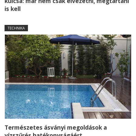
kulcsa: már nem csak elvezetni, megtartani
is kell
TECHNIKA
Természetes ásványi megoldások a
vízszűrés hatékonyságáért