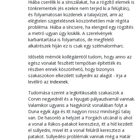
Hiába cserélik ki a sínszálakat, ha a rögzítő elemek is
tönkrementek (és ezekre nem terjed ki a felújítás),
és folyamatosan küzdenek a talajvízzel, ami az
elégtelen szigetelésnek köszönhetően már régóta
probléma. Hiába a síncsere, ha elenged egy rögzítés
a metró ugyan úgy kisiklik. A szerelvények
karbantartása is folyamatos, de megfelelő
alkatrészek híján ez is csak egy szélmalomharc.
Idősebb mérnök kollégáimtól tudom, hogy anno az
egész vonalat feszített tempóban építették és
részben ennek köszönhető, hogy bizonyos
szakaszokon elkezdett süllyedni az alagút - írja a
levélíró az
Indexnek
.
Tudomása szerint a legkritikusabb szakaszok a
Corvin negyednél és a Nyugati pályaudvarnál vannak.
Valamikor ugyanis a Nagykörút vonalában folyt a
Duna egyik ága és itt nagyon rossz minőségű talaj
van. De hasonló a helyzet a Forgách utcánál is ahol
a vonal a Rákos-patakot keresztezi, itt a híd kezdett
el süllyedni, mivel itt a vonal felülről keresztezi a
patakot. Süllyedési problémák vannak még a Határ