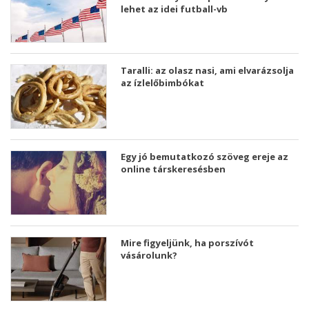
lehet az idei futball-vb
Taralli: az olasz nasi, ami elvarázsolja
az ízlelőbimbókat
Egy jó bemutatkozó szöveg ereje az
online társkeresésben
Mire figyeljünk, ha porszívót
vásárolunk?