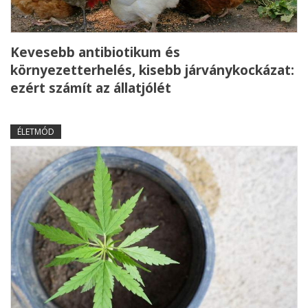
Kevesebb antibiotikum és
környezetterhelés, kisebb járványkockázat:
ezért számít az állatjólét
ÉLETMÓD