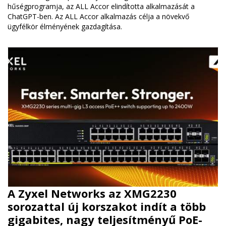
hűségprogramja, az ALL Accor elindította alkalmazását a
ChatGPT-ben. Az ALL Accor alkalmazás célja a növekvő
ügyfélkör élményének gazdagítása.
A Zyxel Networks az XMG2230
sorozattal új korszakot indít a több
gigabites, nagy teljesítményű PoE-