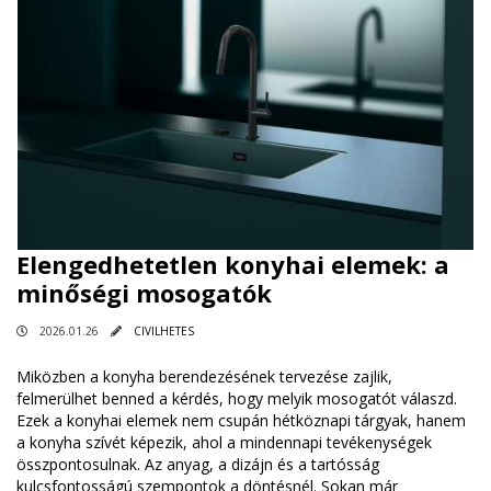
Elengedhetetlen konyhai elemek: a
minőségi mosogatók
2026.01.26
CIVILHETES
Miközben a konyha berendezésének tervezése zajlik,
felmerülhet benned a kérdés, hogy melyik mosogatót válaszd.
Ezek a konyhai elemek nem csupán hétköznapi tárgyak, hanem
a konyha szívét képezik, ahol a mindennapi tevékenységek
összpontosulnak. Az anyag, a dizájn és a tartósság
kulcsfontosságú szempontok a döntésnél. Sokan már