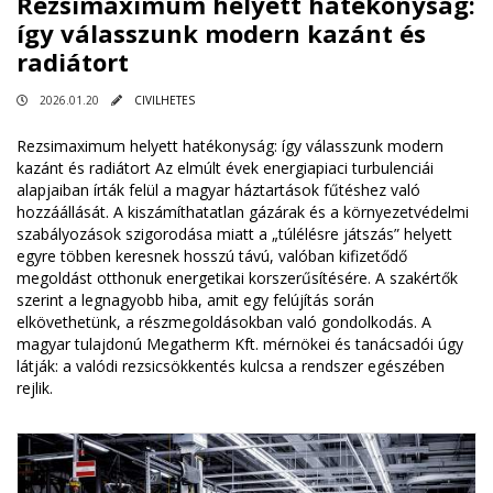
Rezsimaximum helyett hatékonyság:
így válasszunk modern kazánt és
radiátort
2026.01.20
CIVILHETES
Rezsimaximum helyett hatékonyság: így válasszunk modern
kazánt és radiátort Az elmúlt évek energiapiaci turbulenciái
alapjaiban írták felül a magyar háztartások fűtéshez való
hozzáállását. A kiszámíthatatlan gázárak és a környezetvédelmi
szabályozások szigorodása miatt a „túlélésre játszás” helyett
egyre többen keresnek hosszú távú, valóban kifizetődő
megoldást otthonuk energetikai korszerűsítésére. A szakértők
szerint a legnagyobb hiba, amit egy felújítás során
elkövethetünk, a részmegoldásokban való gondolkodás. A
magyar tulajdonú Megatherm Kft. mérnökei és tanácsadói úgy
látják: a valódi rezsicsökkentés kulcsa a rendszer egészében
rejlik.