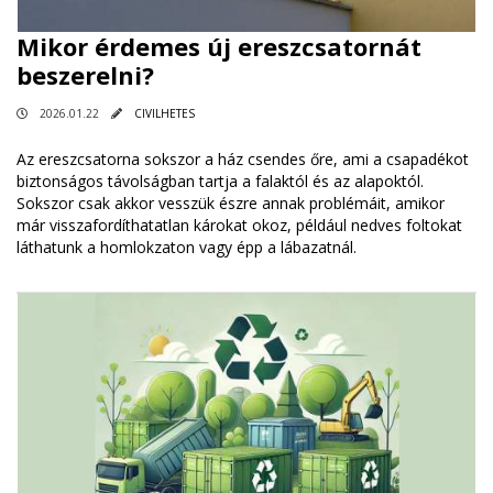
Mikor érdemes új ereszcsatornát
beszerelni?
2026.01.22
CIVILHETES
Az ereszcsatorna sokszor a ház csendes őre, ami a csapadékot
biztonságos távolságban tartja a falaktól és az alapoktól.
Sokszor csak akkor vesszük észre annak problémáit, amikor
már visszafordíthatatlan károkat okoz, például nedves foltokat
láthatunk a homlokzaton vagy épp a lábazatnál.