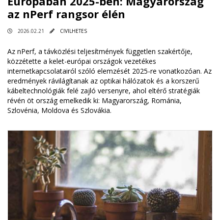
Európában 2025-ben: Magyarország
az nPerf rangsor élén
2026.02.21
CIVILHETES
Az nPerf, a távközlési teljesítmények független szakértője,
közzétette a kelet-európai országok vezetékes
internetkapcsolatairól szóló elemzését 2025-re vonatkozóan. Az
eredmények rávilágítanak az optikai hálózatok és a korszerű
kábeltechnológiák felé zajló versenyre, ahol eltérő stratégiák
révén öt ország emelkedik ki: Magyarország, Románia,
Szlovénia, Moldova és Szlovákia.