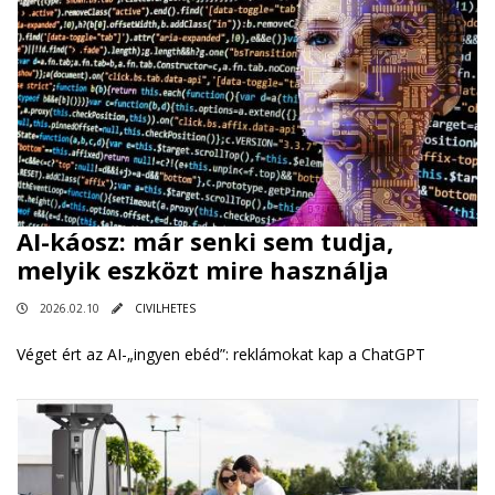
AI-káosz: már senki sem tudja,
melyik eszközt mire használja
2026.02.10
CIVILHETES
Véget ért az AI-„ingyen ebéd”: reklámokat kap a ChatGPT