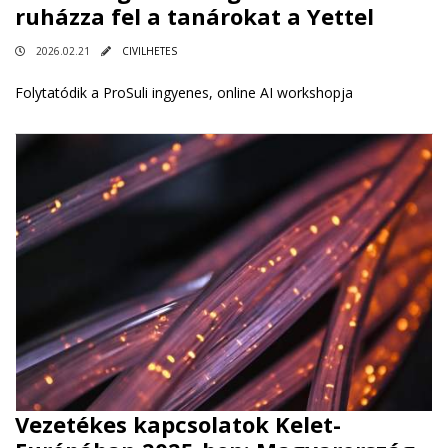
ruházza fel a tanárokat a Yettel
2026.02.21
CIVILHETES
Folytatódik a ProSuli ingyenes, online AI workshopja
Vezetékes kapcsolatok Kelet-