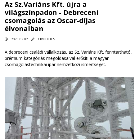
Az Sz.Variáns Kft. újra a
világszínpadon - Debreceni
csomagolás az Oscar-díjas
élvonalban
2026.02.02
CIVILHETES
A debreceni családi vállalkozás, az Sz. Variáns Kft. fenntartható,
prémium kategóriás megoldásaival erősíti a magyar
csomagolástechnikai ipar nemzetközi ismertségét.