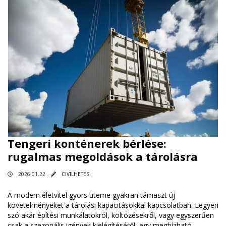
Tengeri konténerek bérlése:
rugalmas megoldások a tárolásra
2026.01.22
CIVILHETES
A modern életvitel gyors üteme gyakran támaszt új
követelményeket a tárolási kapacitásokkal kapcsolatban. Legyen
szó akár építési munkálatokról, költözésekről, vagy egyszerűen
csak a szezonális igények kielégítéséről, egy megbízható,