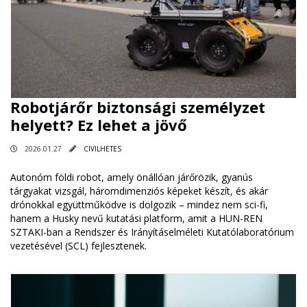
Robotjárőr biztonsági személyzet
helyett? Ez lehet a jövő
2026.01.27
CIVILHETES
Autonóm földi robot, amely önállóan járőrözik, gyanús
tárgyakat vizsgál, háromdimenziós képeket készít, és akár
drónokkal együttműködve is dolgozik – mindez nem sci-fi,
hanem a Husky nevű kutatási platform, amit a HUN-REN
SZTAKI-ban a Rendszer és Irányításelméleti Kutatólaboratórium
vezetésével (SCL) fejlesztenek.