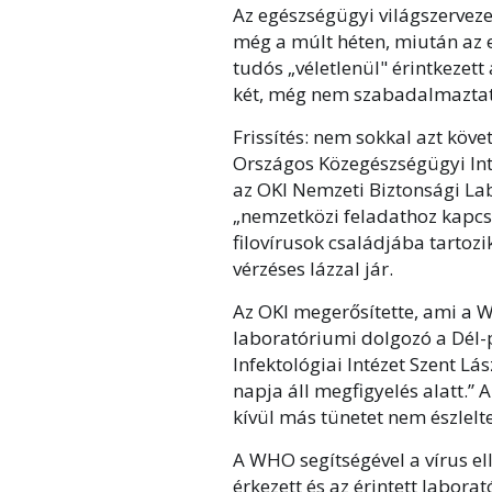
Az egészségügyi világszerveze
még a múlt héten, miután az
tudós „véletlenül" érintkezett
két, még nem szabadalmaztato
Frissítés: nem sokkal azt köve
Országos Közegészségügyi Inté
az OKI Nemzeti Biztonsági La
„nemzetközi feladathoz kapcso
filovírusok családjába tartozi
vérzéses lázzal jár.
Az OKI megerősítette, ami a W
laboratóriumi dolgozó a Dél-
Infektológiai Intézet Szent Lá
napja áll megfigyelés alatt.” 
kívül más tünetet nem észlelt
A WHO segítségével a vírus e
érkezett és az érintett labo