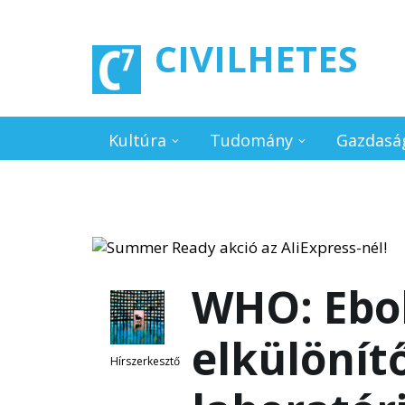
Ugrás a tartalomra
CIVILHETES
Kultúra
Tudomány
Gazdasá
WHO: Ebol
elkülönít
Hírszerkesztő