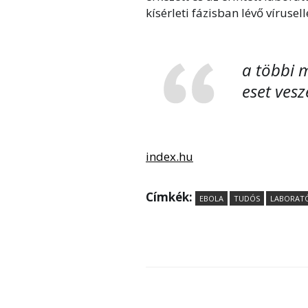
kísérleti fázisban lévő víruse
a többi m
eset vesz
index.hu
Címkék:
EBOLA
TUDÓS
LABORAT