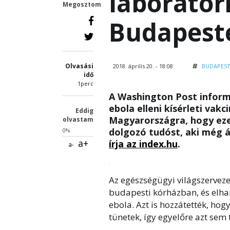
laboratór
Megosztom
Budapest
Olvasási
2018. április 20. - 18:08
BUDAPES
idő
1perc
A Washington Post inform
ebola elleni kísérleti vak
Eddig
Magyarországra, hogy eze
olvastam
dolgozó tudóst, aki még áp
0%
a+
írja az index.hu
.
a-
Az egészségügyi világszervezet
budapesti kórházban, és elhan
ebola. Azt is hozzátették, ho
tünetek, így egyelőre azt sem 