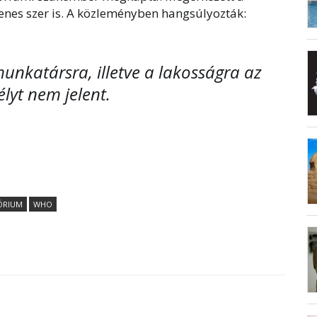
llenes szer is. A közleményben hangsúlyozták:
unkatársra, illetve a lakosságra az
élyt nem jelent.
ÓRIUM
WHO