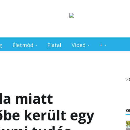
g
Életmód
Fiatal
Videó
+
2
a miatt
őbe került egy
O