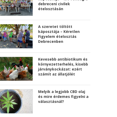
debreceni civilek
ételosztásán
A szeretet töltött
káposztája – Kéretlen
Figyelem ételosztás
Debrecenben
Kevesebb antibiotikum és
környezetterhelés, kisebb
járványkockázat: ezért
számít az állatjólét
Melyik a legjobb CBD olaj
és mire érdemes figyelni a
választásnál?