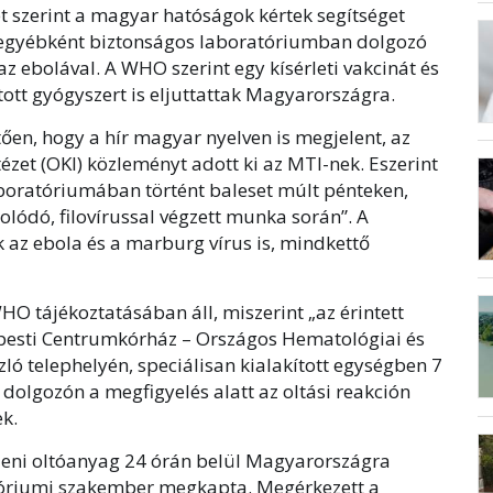
t szerint a magyar hatóságok kértek segítséget
 egyébként biztonságos laboratóriumban dolgozó
 az ebolával. A WHO szerint egy kísérleti vakcinát és
tt gyógyszert is eljuttattak Magyarországra.
tően, hogy a hír magyar nyelven is megjelent, az
zet (OKI) közleményt adott ki az MTI-nek. Eszerint
boratóriumában történt baleset múlt pénteken,
lódó, filovírussal végzett munka során”. A
k az ebola és a marburg vírus is, mindkettő
HO tájékoztatásában áll, miszerint „az érintett
pesti Centrumkórház – Országos Hematológiai és
szló telephelyén, speciálisan kialakított egységben 7
A dolgozón a megfigyelés alatt az oltási reakción
ek.
lleni oltóanyag 24 órán belül Magyarországra
ratóriumi szakember megkapta. Megérkezett a