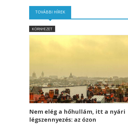
TOVÁBBI HÍREK
(AKTÍV FÜL)
KÖRNYEZET
Nem elég a hőhullám, itt a nyári
légszennyezés: az ózon