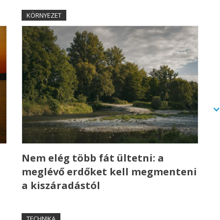
KÖRNYEZET
a
Nem elég több fát ültetni: a
meglévő erdőket kell megmenteni
a kiszáradástól
TECHNIKA