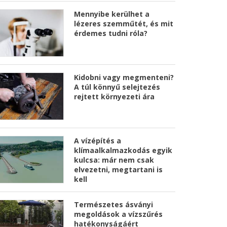
Mennyibe kerülhet a
lézeres szemműtét, és mit
érdemes tudni róla?
Kidobni vagy megmenteni?
A túl könnyű selejtezés
rejtett környezeti ára
A vízépítés a
klímaalkalmazkodás egyik
kulcsa: már nem csak
elvezetni, megtartani is
kell
Természetes ásványi
megoldások a vízszűrés
hatékonyságáért