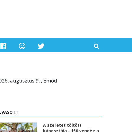
026. augusztus 9. , Emőd
LVASOTT
A szeretet töltött
káposztája - 150 vendég a