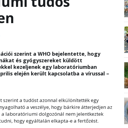
iumi tudós
en
T
ációi szerint a WHO bejelentette, hogy
cinákat és gyógyszereket küldött
kkel kezeljenek egy laboratóriumban
rilis elején került kapcsolatba a vírussal –
 szerint a tudóst azonnal elkülönítették egy
yagolható a veszélye, hogy bárkire átterjedjen az
gy a laboratóriumi dolgozónál nem jelentkeztek
tudni, hogy egyáltalán elkapta-e a fertőzést.