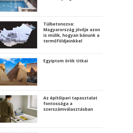
Túlbetonozva:
Magyarország jövője azon
is múlik, hogyan bánunk a
termőföldjeinkkel
Egyiptom örök titkai
Az építőipari tapasztalat
fontossága a
szerszámválasztásban