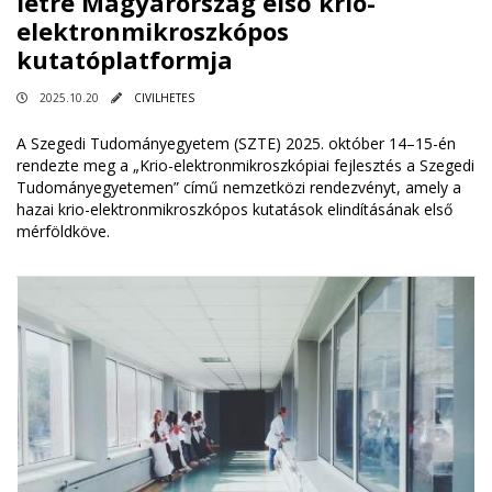
létre Magyarország első krio-
elektronmikroszkópos
kutatóplatformja
2025.10.20
CIVILHETES
A Szegedi Tudományegyetem (SZTE) 2025. október 14–15-én
rendezte meg a „Krio-elektronmikroszkópiai fejlesztés a Szegedi
Tudományegyetemen” című nemzetközi rendezvényt, amely a
hazai krio-elektronmikroszkópos kutatások elindításának első
mérföldköve.