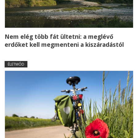
Nem elég több fát ültetni: a meglévő
erdőket kell megmenteni a kiszáradástól
ÉLETMÓD