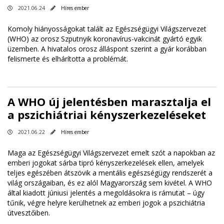
2021.06.24
Híres ember
Komoly hiányosságokat talált az Egészségügyi Világszervezet
(WHO) az orosz Szputnyik koronavírus-vakcinát gyártó egyik
üzemben. A hivatalos orosz álláspont szerint a gyár korábban
felismerte és elhárította a problémát.
A WHO új jelentésben marasztalja el
a pszichiátriai kényszerkezeléseket
2021.06.22
Híres ember
Maga az Egészségügyi Világszervezet emelt szót a napokban az
emberi jogokat sárba tipró kényszerkezelések ellen, amelyek
teljes egészében átszövik a mentális egészségügy rendszerét a
világ országaiban, és ez alól Magyarország sem kivétel. A WHO
által kiadott júniusi jelentés a megoldásokra is rámutat – úgy
tűnik, végre helyre kerülhetnek az emberi jogok a pszichiátria
útvesztőiben.