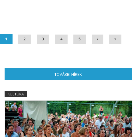
Oldalak
1
2
3
4
5
›
»
TOVÁBBI HÍREK
(AKTÍV FÜL)
KULTÚRA