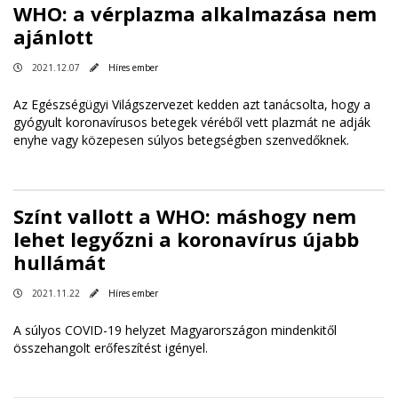
WHO: a vérplazma alkalmazása nem
ajánlott
2021.12.07
Híres ember
Az Egészségügyi Világszervezet kedden azt tanácsolta, hogy a
gyógyult koronavírusos betegek véréből vett plazmát ne adják
enyhe vagy közepesen súlyos betegségben szenvedőknek.
Színt vallott a WHO: máshogy nem
lehet legyőzni a koronavírus újabb
hullámát
2021.11.22
Híres ember
A súlyos COVID-19 helyzet Magyarországon mindenkitől
összehangolt erőfeszítést igényel.