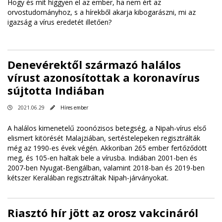
Hogy és mit higgyen el az ember, ha nem ért az
orvostudományhoz, s a hírekből akarja kibogarászni, mi az
igazság a vírus eredetét illetően?
Denevérektől származó halálos
vírust azonosítottak a koronavírus
sújtotta Indiában
2021.06.29
Híres ember
A halálos kimenetelű zoonózisos betegség, a Nipah-vírus első
elismert kitörését Malajziában, sertéstelepeken regisztrálták
még az 1990-es évek végén. Akkoriban 265 ember fertőződött
meg, és 105-en haltak bele a vírusba. Indiában 2001-ben és
2007-ben Nyugat-Bengálban, valamint 2018-ban és 2019-ben
kétszer Keralában regisztráltak Nipah-járványokat.
Riasztó hír jött az orosz vakcináról