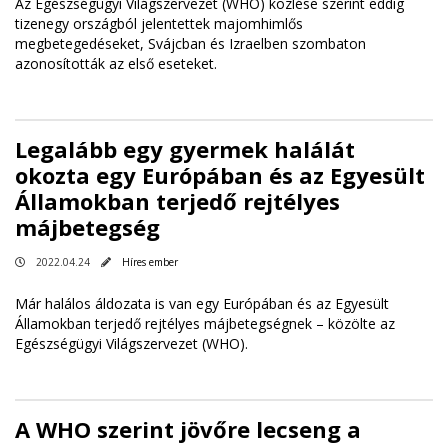
Az Egészségügyi Világszervezet (WHO) közlése szerint eddig
tizenegy országból jelentettek majomhimlős
megbetegedéseket, Svájcban és Izraelben szombaton
azonosították az első eseteket.
Legalább egy gyermek halálát
okozta egy Európában és az Egyesült
Államokban terjedő rejtélyes
májbetegség
2022.04.24
Híres ember
Már halálos áldozata is van egy Európában és az Egyesült
Államokban terjedő rejtélyes májbetegségnek – közölte az
Egészségügyi Világszervezet (WHO).
A WHO szerint jövőre lecseng a