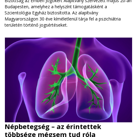
Bizottság az Emberi Jogokért Alapítvány szervezett május 20-án
Budapesten, amelyhez a helyszínt támogatásként a
Szcientológia Egyház biztosította. Az alapítvány
Magyarországon 30 éve kíméletlenül tárja fel a pszichiátria
területén történő jogsértéseket.
Népbetegség – az érintettek
többsége mégsem tud róla