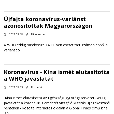
Újfajta koronavírus-variánst
azonosítottak Magyarországon
2021.08.18
Híres ember
A WHO eddig mindössze 1400 ilyen esetet tart számon ebből a
variánsból.
Koronavírus - Kína ismét elutasította
a WHO javaslatát
2021.08.13
Hornmici
Kína ismét elutasította az Egészségügyi Világszervezet (WHO)
javaslatát a koronavírus eredetét vizsgáló kutatás új szakaszáról
pénteken - közölte internetes oldalán a Global Times című kínai
lap.