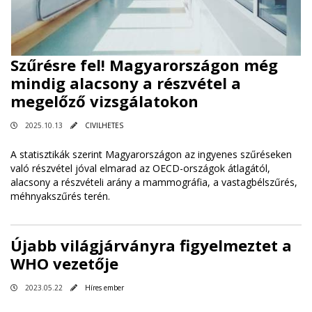
Szűrésre fel! Magyarországon még
mindig alacsony a részvétel a
megelőző vizsgálatokon
2025.10.13
CIVILHETES
A statisztikák szerint Magyarországon az ingyenes szűréseken
való részvétel jóval elmarad az OECD-országok átlagától,
alacsony a részvételi arány a mammográfia, a vastagbélszűrés,
méhnyakszűrés terén.
Újabb világjárványra figyelmeztet a
WHO vezetője
2023.05.22
Híres ember