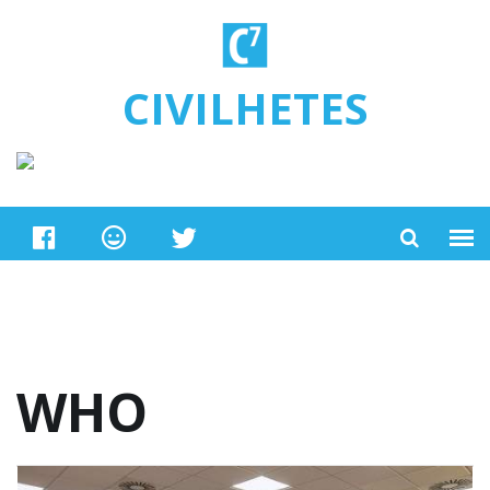
Ugrás a tartalomra
CIVILHETES
WHO