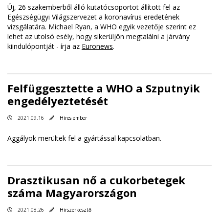
Új, 26 szakemberből álló kutatócsoportot állított fel az
Egészségügyi Világszervezet a koronavírus eredetének
vizsgálatára. Michael Ryan, a WHO egyik vezetője szerint ez
lehet az utolsó esély, hogy sikerüljön megtalálni a járvány
kiindulópontját - írja az
Euronews
.
Felfüggesztette a WHO a Szputnyik
engedélyeztetését
2021.09.16
Híres ember
Aggályok merültek fel a gyártással kapcsolatban.
Drasztikusan nő a cukorbetegek
száma Magyarországon
2021.08.26
Hírszerkesztő