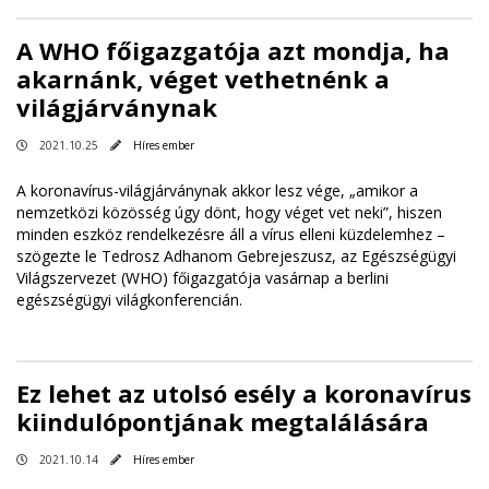
A WHO főigazgatója azt mondja, ha
akarnánk, véget vethetnénk a
világjárványnak
2021.10.25
Híres ember
A koronavírus-világjárványnak akkor lesz vége, „amikor a
nemzetközi közösség úgy dönt, hogy véget vet neki”, hiszen
minden eszköz rendelkezésre áll a vírus elleni küzdelemhez –
szögezte le Tedrosz Adhanom Gebrejeszusz, az Egészségügyi
Világszervezet (WHO) főigazgatója vasárnap a berlini
egészségügyi világkonferencián.
Ez lehet az utolsó esély a koronavírus
kiindulópontjának megtalálására
2021.10.14
Híres ember