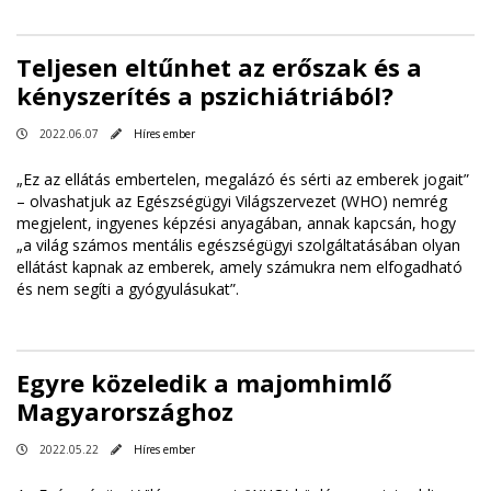
Teljesen eltűnhet az erőszak és a
kényszerítés a pszichiátriából?
2022.06.07
Híres ember
„Ez az ellátás embertelen, megalázó és sérti az emberek jogait”
– olvashatjuk az Egészségügyi Világszervezet (WHO) nemrég
megjelent, ingyenes képzési anyagában, annak kapcsán, hogy
„a világ számos mentális egészségügyi szolgáltatásában olyan
ellátást kapnak az emberek, amely számukra nem elfogadható
és nem segíti a gyógyulásukat”.
Egyre közeledik a majomhimlő
Magyarországhoz
2022.05.22
Híres ember