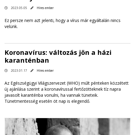
2023.05.05
Híres ember
Ez persze nem azt jelenti, hogy a vírus már egyáltalán nincs
velünk.
Koronavírus: változás jön a házi
karanténban
2023.01.17
Híres ember
Az Egészségügyi Világszervezet (WHO) múlt pénteken közzétett
új ajánlása szerint a koronavírussal fertőzötteknek tíz napra
javasolt karanténba vonulni, ha vannak tüneteik.
Tünetmentesség esetén öt nap is elegendő.