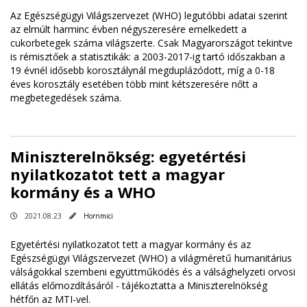
Az Egészségügyi Világszervezet (WHO) legutóbbi adatai szerint
az elmúlt harminc évben négyszeresére emelkedett a
cukorbetegek száma világszerte. Csak Magyarországot tekintve
is rémisztőek a statisztikák: a 2003-2017-ig tartó időszakban a
19 évnél idősebb korosztálynál megduplázódott, míg a 0-18
éves korosztály esetében több mint kétszeresére nőtt a
megbetegedések száma.
Miniszterelnökség: egyetértési
nyilatkozatot tett a magyar
kormány és a WHO
2021.08.23
Hornmici
Egyetértési nyilatkozatot tett a magyar kormány és az
Egészségügyi Világszervezet (WHO) a világméretű humanitárius
válságokkal szembeni együttműködés és a válsághelyzeti orvosi
ellátás előmozdításáról - tájékoztatta a Miniszterelnökség
hétfőn az MTI-vel.