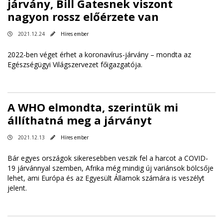
járvány, Bill Gatesnek viszont
nagyon rossz előérzete van
2021.12.24
Híres ember
2022-ben véget érhet a koronavírus-járvány – mondta az
Egészségügyi Világszervezet főigazgatója.
A WHO elmondta, szerintük mi
állíthatná meg a járványt
2021.12.13
Híres ember
Bár egyes országok sikeresebben veszik fel a harcot a COVID-
19 járvánnyal szemben, Afrika még mindig új variánsok bölcsője
lehet, ami Európa és az Egyesült Államok számára is veszélyt
jelent.