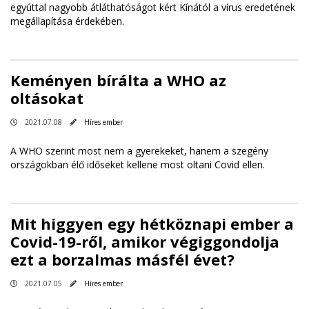
egyúttal nagyobb átláthatóságot kért Kínától a vírus eredetének
megállapítása érdekében.
Keményen bírálta a WHO az
oltásokat
2021.07.08
Híres ember
A WHO szerint most nem a gyerekeket, hanem a szegény
országokban élő időseket kellene most oltani Covid ellen.
Mit higgyen egy hétköznapi ember a
Covid-19-ről, amikor végiggondolja
ezt a borzalmas másfél évet?
2021.07.05
Híres ember