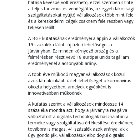
hatása kevésbé volt érezhető, ezzel szemben szinte
a teljes turizmus és vendéglátás, az egyéb lakossági
szolgáltatásokat nyújtó vállalkozások több mint fele
és a kereskedelmi cégek csaknem fele részben vagy
teljesen leállt.
A BGE kutatásának eredményei alapján a vállalkozók
19 százaléka látott új üzleti lehetőséget a
járványban. Ez minden környező ország és a
felmérésben részt vevő 18 európai uniós tagállam
eredményénél alacsonyabb arány.
A több éve működő magyar vállalkozások közül
azok látnak inkább üzleti lehetőséget a koronavírus
okozta helyzetben, amelyek egyébként is
innovatívabban működnek.
A kutatás szerint a vállalkozások mindössze 14
százaléka mondta azt, hogy a járványra reagálva
változtatott a digitális technológiák használatán a
terméke vagy szolgáltatása értékesítése érdekében;
továbbra is magas, 41 százalék azok aránya, akik
úgy gondolják, vállalkozásuk elboldogul digitális