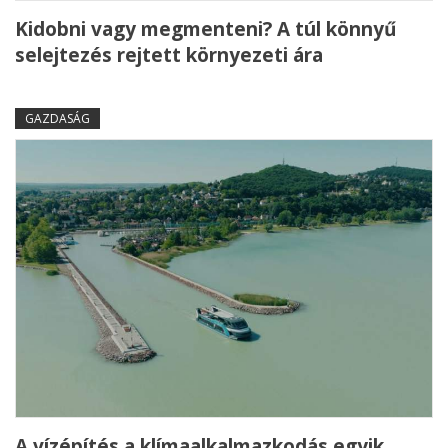
Kidobni vagy megmenteni? A túl könnyű
selejtezés rejtett környezeti ára
GAZDASÁG
A vízépítés a klímaalkalmazkodás egyik