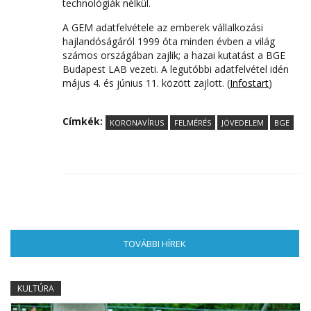
technológiák nélkül.
A GEM adatfelvétele az emberek vállalkozási
hajlandóságáról 1999 óta minden évben a világ
számos országában zajlik; a hazai kutatást a BGE
Budapest LAB vezeti. A legutóbbi adatfelvétel idén
május 4. és június 11. között zajlott. (
Infostart
)
Címkék:
KORONAVÍRUS
FELMÉRÉS
JÖVEDELEM
BGE
TOVÁBBI HÍREK
(AKTÍV FÜL)
KULTÚRA