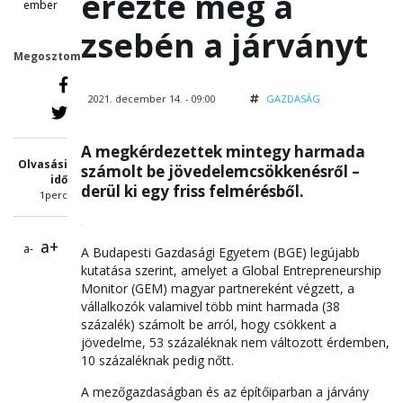
érezte meg a
ember
zsebén a járványt
Megosztom
2021. december 14. - 09:00
GAZDASÁG
A megkérdezettek mintegy harmada
Olvasási
számolt be jövedelemcsökkenésről –
idő
derül ki egy friss felmérésből.
1perc
a+
a-
A Budapesti Gazdasági Egyetem (BGE) legújabb
kutatása szerint, amelyet a Global Entrepreneurship
Monitor (GEM) magyar partnereként végzett, a
vállalkozók valamivel több mint harmada (38
százalék) számolt be arról, hogy csökkent a
jövedelme, 53 százaléknak nem változott érdemben,
10 százaléknak pedig nőtt.
A mezőgazdaságban és az építőiparban a járvány