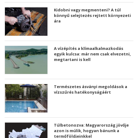
Kidobni vagy megmenteni? A túl
könnyű selejtezés rejtett környezeti
ára
A vízépítés a klímaalkalmazkodás
egyik kulcsa: már nem csak elvezetni,
megtartani is kell
Természetes ásványi megoldások a
vízszűrés hatékonyságáért
Túlbetonozva: Magyarország jövője
azon is múlik, hogyan bánunk a
termőföldjeinkkel