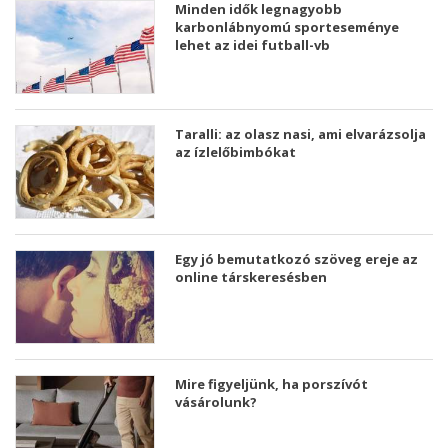
Minden idők legnagyobb
karbonlábnyomú sporteseménye
lehet az idei futball-vb
Taralli: az olasz nasi, ami elvarázsolja
az ízlelőbimbókat
Egy jó bemutatkozó szöveg ereje az
online társkeresésben
Mire figyeljünk, ha porszívót
vásárolunk?