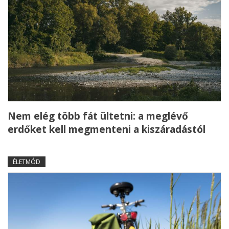
Nem elég több fát ültetni: a meglévő
erdőket kell megmenteni a kiszáradástól
ÉLETMÓD