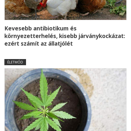
Kevesebb antibiotikum és
környezetterhelés, kisebb járványkockázat:
ezért számít az állatjólét
ÉLETMÓD