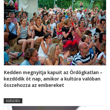
Kedden megnyitja kapuit az Ördögkatlan –
kezdődik öt nap, amikor a kultúra valóban
összehozza az embereket
EGÉSZSÉG