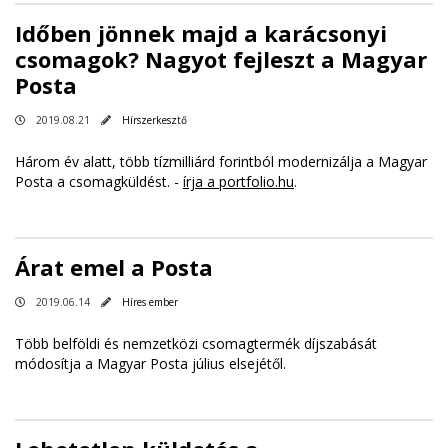
Időben jönnek majd a karácsonyi
csomagok? Nagyot fejleszt a Magyar
Posta
2019.08.21
Hírszerkesztő
Három év alatt, több tízmilliárd forintból modernizálja a Magyar
Posta a csomagküldést. -
írja a portfolio.hu
.
Árat emel a Posta
2019.06.14
Híres ember
Több belföldi és nemzetközi csomagtermék díjszabását
módosítja a Magyar Posta július elsejétől.