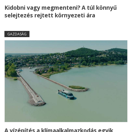
Kidobni vagy megmenteni? A túl könnyű
selejtezés rejtett környezeti ára
GAZDASÁG
A vízépítés a klímaalkalmazkodás egyik