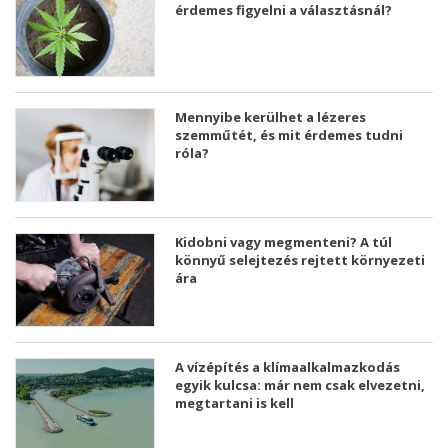
érdemes figyelni a választásnál?
Mennyibe kerülhet a lézeres
szemműtét, és mit érdemes tudni
róla?
Kidobni vagy megmenteni? A túl
könnyű selejtezés rejtett környezeti
ára
A vízépítés a klímaalkalmazkodás
egyik kulcsa: már nem csak elvezetni,
megtartani is kell