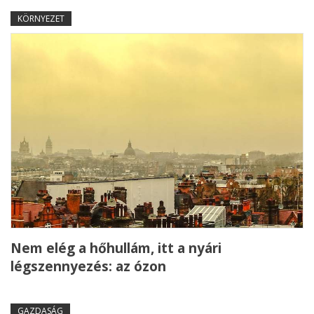
KÖRNYEZET
Nem elég a hőhullám, itt a nyári
légszennyezés: az ózon
GAZDASÁG