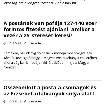
lakossági ára a Magyar Postánál. -
írja a napi.hu
.
A postának van pofája 127-140 ezer
forintos fizetést ajánlani, amikor a
vezér a 25-szeresét keresi!
2017.04.09
Híres ember
Remélem, nálunk fog dolgozni! – mondja mosolyogva egy
kávéját kevergető hölgy a Magyar Posta kőbányai épületében,
ahol a cég karrierirodája felől érdeklődöm -
írja a Magyar
Nemzet
.
Összeomlott a posta a csomagok és
az Erzsébet-utalványok súlya alatt
2016.12.16
Híres ember