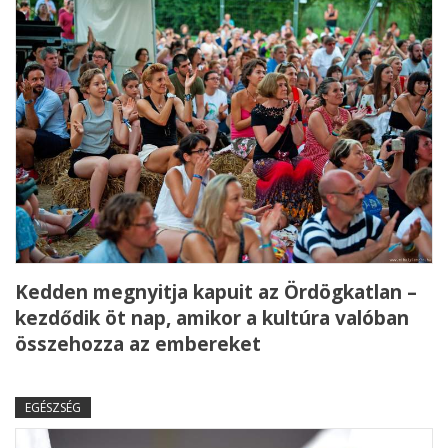
Kedden megnyitja kapuit az Ördögkatlan –
kezdődik öt nap, amikor a kultúra valóban
összehozza az embereket
EGÉSZSÉG