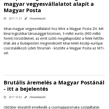
magyar vegyesvállalatot alapít a
Magyar Posta
2017.11.27
Hírszerkesztő
Kínai-magyar vegyesvállalatot hoz létre a Magyar Posta Zrt. két
kínai logisztikai társasággal közösen, 3 millió eurós (900 millió
forint) törzstőkével, az erről szóló megállapodást a felek hétfőn
írták alá a Budapesten megrendezett kínai-kelet-közép-európai
csúcstalálkozó üzleti fórumán - közölte a Magyar Posta az MTI-
vel.
Brutális áremelés a Magyar Postánál
- itt a bejelentés
2017.10.02
Hírszerkesztő
Október elsejétől emelkedik a csomagautomata szolgáltatás