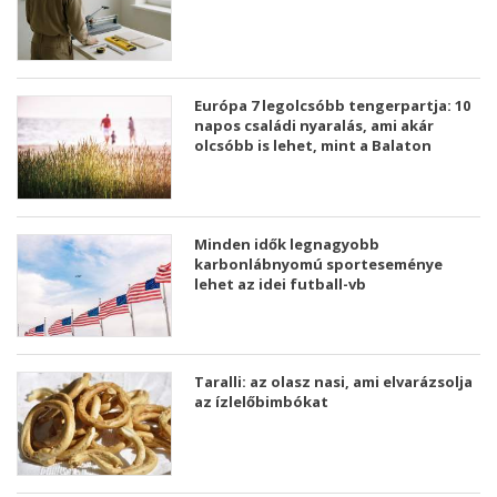
Európa 7 legolcsóbb tengerpartja: 10
napos családi nyaralás, ami akár
olcsóbb is lehet, mint a Balaton
Minden idők legnagyobb
karbonlábnyomú sporteseménye
lehet az idei futball-vb
Taralli: az olasz nasi, ami elvarázsolja
az ízlelőbimbókat