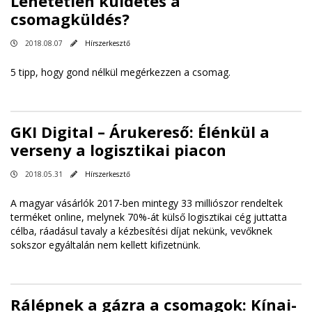
Lehetetlen küldetés a
csomagküldés?
2018.08.07
Hírszerkesztő
5 tipp, hogy gond nélkül megérkezzen a csomag.
GKI Digital – Árukereső: Élénkül a
verseny a logisztikai piacon
2018.05.31
Hírszerkesztő
A magyar vásárlók 2017-ben mintegy 33 milliószor rendeltek
terméket online, melynek 70%-át külső logisztikai cég juttatta
célba, ráadásul tavaly a kézbesítési díjat nekünk, vevőknek
sokszor egyáltalán nem kellett kifizetnünk.
Rálépnek a gázra a csomagok: Kínai-