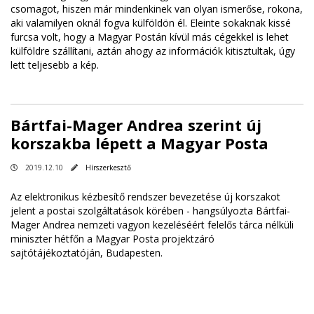
csomagot, hiszen már mindenkinek van olyan ismerőse, rokona,
aki valamilyen oknál fogva külföldön él. Eleinte sokaknak kissé
furcsa volt, hogy a Magyar Postán kívül más cégekkel is lehet
külföldre szállítani, aztán ahogy az információk kitisztultak, úgy
lett teljesebb a kép.
Bártfai-Mager Andrea szerint új
korszakba lépett a Magyar Posta
2019.12.10
Hírszerkesztő
Az elektronikus kézbesítő rendszer bevezetése új korszakot
jelent a postai szolgáltatások körében - hangsúlyozta Bártfai-
Mager Andrea nemzeti vagyon kezeléséért felelős tárca nélküli
miniszter hétfőn a Magyar Posta projektzáró
sajtótájékoztatóján, Budapesten.