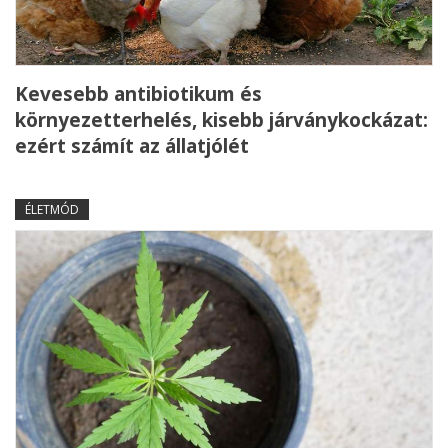
Kevesebb antibiotikum és
környezetterhelés, kisebb járványkockázat:
ezért számít az állatjólét
ÉLETMÓD