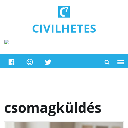
Ugrás a tartalomra
CIVILHETES
csomagküldés