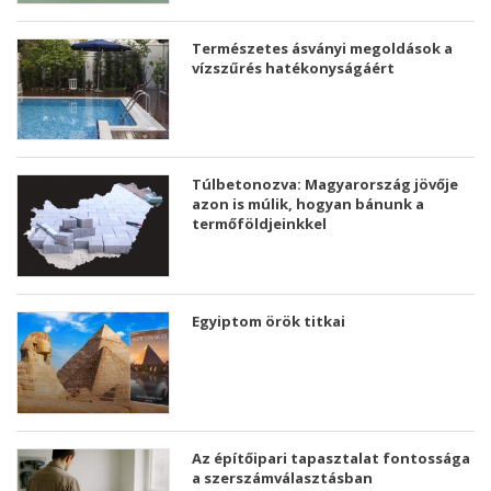
Természetes ásványi megoldások a
vízszűrés hatékonyságáért
Túlbetonozva: Magyarország jövője
azon is múlik, hogyan bánunk a
termőföldjeinkkel
Egyiptom örök titkai
Az építőipari tapasztalat fontossága
a szerszámválasztásban