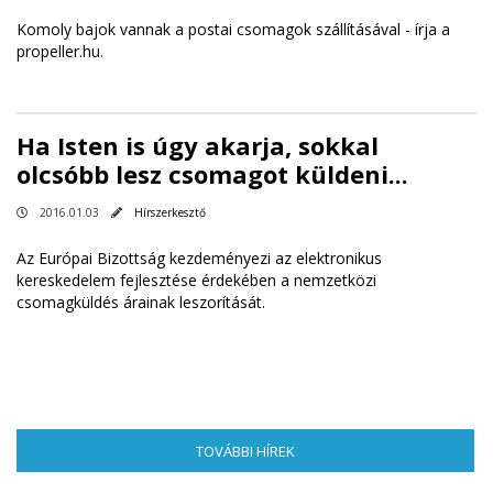
Komoly bajok vannak a postai csomagok szállításával -
írja a
propeller.hu
.
Ha Isten is úgy akarja, sokkal
olcsóbb lesz csomagot küldeni...
2016.01.03
Hírszerkesztő
Az Európai Bizottság kezdeményezi az elektronikus
kereskedelem fejlesztése érdekében a nemzetközi
csomagküldés árainak leszorítását.
TOVÁBBI HÍREK
(AKTÍV FÜL)