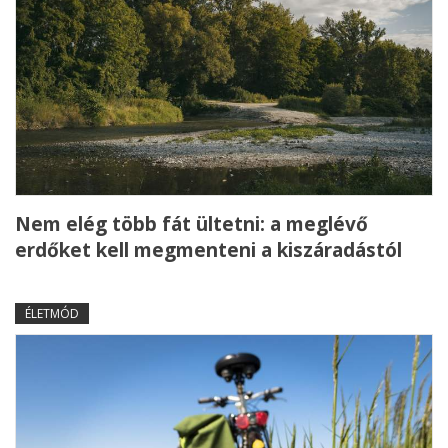
Nem elég több fát ültetni: a meglévő
erdőket kell megmenteni a kiszáradástól
ÉLETMÓD