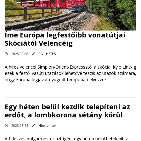
Íme Európa legfestőibb vonatútjai
Skóciától Velencéig
2025.09.08
CIVILHETES
A híres velencei Simplon-Orient-Expressztől a skóciai Kyle Line-ig
ezek a festői vasúti utazások lehetővé teszik az utazók számára,
hogy Európa legjavát nyugodt tempóban élvezzék.
Egy héten belül kezdik telepíteni az
erdőt, a lombkorona sétány körül
2023.03.25
Híres ember
A fideszes polgármester azt ígéri, egy héten belül betelepíti a