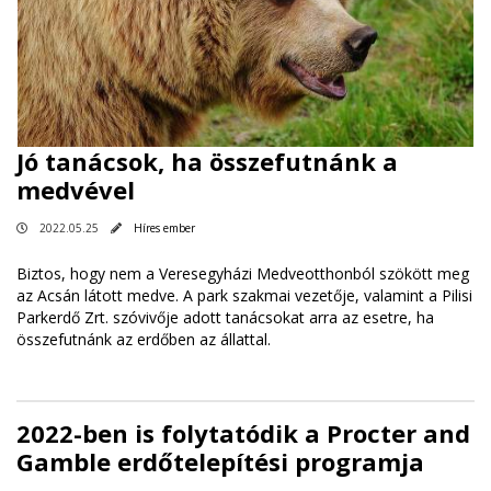
Jó tanácsok, ha összefutnánk a
medvével
2022.05.25
Híres ember
Biztos, hogy nem a Veresegyházi Medveotthonból szökött meg
az Acsán látott medve. A park szakmai vezetője, valamint a Pilisi
Parkerdő Zrt. szóvivője adott tanácsokat arra az esetre, ha
összefutnánk az erdőben az állattal.
2022-ben is folytatódik a Procter and
Gamble erdőtelepítési programja