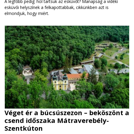
A legfőbb pedig: hol tartsuk az esküvőt? Manapság a vidéki
esküvői helyszínek a felkapottabbak, cikkünkben azt is
elmondjuk, hogy miért.
Véget ér a búcsúszezon – beköszönt a
csend időszaka Mátraverebély-
Szentkúton