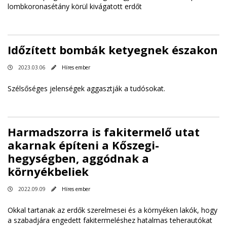
lombkoronasétány körül kivágatott erdőt
Időzített bombák ketyegnek északon
2023.03.06
Híres ember
Szélsőséges jelenségek aggasztják a tudósokat.
Harmadszorra is fakitermelő utat
akarnak építeni a Kőszegi-
hegységben, aggódnak a
környékbeliek
2022.09.09
Híres ember
Okkal tartanak az erdők szerelmesei és a környéken lakók, hogy
a szabadjára engedett fakitermeléshez hatalmas teherautókat