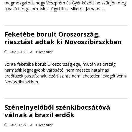
megmozgatott, hogy Veszprém és Győr között ne szűnjön meg
a vasúti forgalom. Most úgy tűnik, sikerrel járhatnak.
Feketébe borult Oroszország,
riasztást adtak ki Novoszibirszkben
2021.04.30
Híres ember
Szinte feketébe borult Oroszország ege, miután az ország
harmadik legnagyobb városától nem messze hatalmas
erdőtüzek pusztítanak, ezért szinte nem lehetetlen levegőt venni
Novoszibirszkben.
Szénelnyelőből szénkibocsátóvá
válnak a brazil erdők
2020.12.22
Híres ember