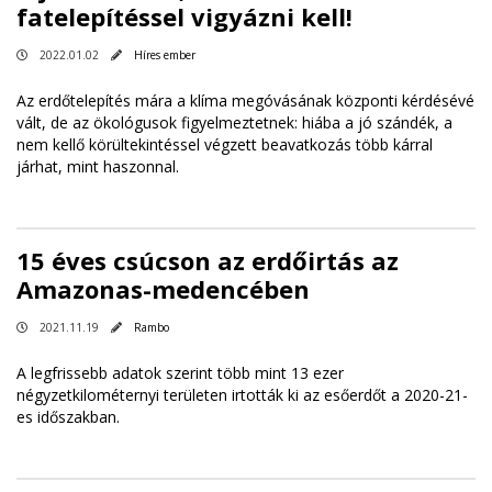
fatelepítéssel vigyázni kell!
2022.01.02
Híres ember
Az erdőtelepítés mára a klíma megóvásának központi kérdésévé
vált, de az ökológusok figyelmeztetnek: hiába a jó szándék, a
nem kellő körültekintéssel végzett beavatkozás több kárral
járhat, mint haszonnal.
15 éves csúcson az erdőirtás az
Amazonas-medencében
2021.11.19
Rambo
A legfrissebb adatok szerint több mint 13 ezer
négyzetkilométernyi területen irtották ki az esőerdőt a 2020-21-
es időszakban.