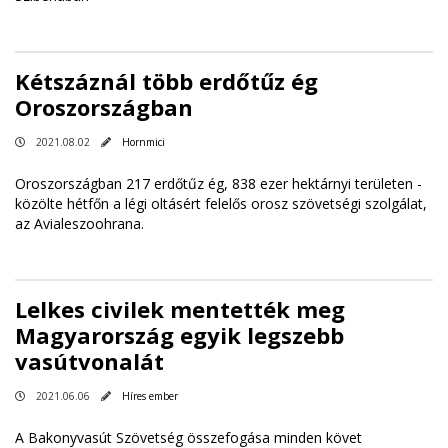
Kétszáznál több erdőtűz ég
Oroszországban
2021.08.02
Hornmici
Oroszországban 217 erdőtűz ég, 838 ezer hektárnyi területen -
közölte hétfőn a légi oltásért felelős orosz szövetségi szolgálat,
az Avialeszoohrana.
Lelkes civilek mentették meg
Magyarország egyik legszebb
vasútvonalát
2021.06.06
Híres ember
A Bakonyvasút Szövetség összefogása minden követ