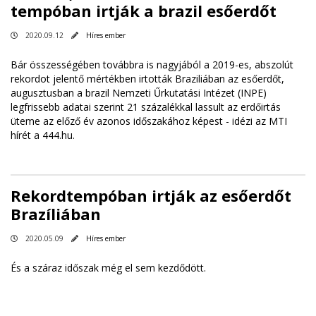
tempóban irtják a brazil esőerdőt
2020.09.12
Híres ember
Bár összességében továbbra is nagyjából a 2019-es, abszolút
rekordot jelentő mértékben irtották Braziliában az esőerdőt,
augusztusban a brazil Nemzeti Űrkutatási Intézet (INPE)
legfrissebb adatai szerint 21 százalékkal lassult az erdőirtás
üteme az előző év azonos időszakához képest - idézi az MTI
hírét a 444.hu.
Rekordtempóban irtják az esőerdőt
Brazíliában
2020.05.09
Híres ember
És a száraz időszak még el sem kezdődött.