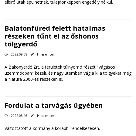
elbíró utak épülhetnek, tulajdonképpen engedély nélkül.
Balatonfüred felett hatalmas
részeken tűnt el az őshonos
tölgyerdő
2022.09.08
Híres ember
A Bakonyerdő Zrt. a területek túlnyomó részét "vágásos
üzemmódban" kezeli, és nagy ütemben vágja ki a tölgyeket még
a Natura 2000-es részeken is.
Fordulat a tarvágás ügyében
2022.08.16
Híres ember
Változtatott a kormány a korábbi rendelkezésen.