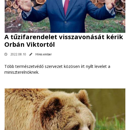
A tűzifarendelet visszavonását kérik
Orbán Viktortól
2022.08.10
Híres ember
Több természetvédő szervezet közösen írt nyílt levelet a
miniszterelnöknek.