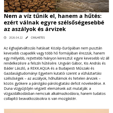
Nem a víz tűnik el, hanem a hűtés:
ezért válnak egyre szélsőségesebbé
az aszályok és árvizek
2026.04.22
CIVILHETES
Az éghajlatváltozás hatásait Közép-Európában nem pusztán
kevesebb csapadék vagy több hő formájában érezzük, hanem
egy mélyebb, rejtettebb hiányon keresztül: egyre kevesebb víz áll
rendelkezésre a felszín hűtésére. Ungvári Gábor, Kis András és
Báder László, a REKK.AQUA és a Budapesti Műszaki és
Gazdaságtudományi Egyetem kutatói szerint a vízháztartási
szélsőségek – az aszályok, hőhullámok és hirtelen árvizek –
közös gyökere a párolgási-párologtatási deficit növekedése. A
Duna vízgyűjtőjén végzett elemzéseik azt mutatják: a
vízgazdálkodásban nemcsak alkalmazkodásra, hanem tudatos
csillapító beavatkozásokra is van mozgástér.