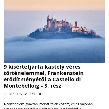
9 kísértetjárta kastély véres
történelemmel, Frankenstein
erődítményétől a Castello di
Montebelloig - 3. rész
2025.11.15
CIVILHETES
A történelem gyakran íródott falak között, és ez valóban
elmondható ezekről a kísértetjárta kastélyokról is.