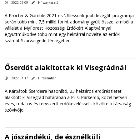
2022.05.09
Hírszerkesztő
A Procter & Gamble 2021-es ’Ültessünk jobb levegőt’ programja
során több mint 7,5 millió forint adomány gyűlt össze, amiből a
vállalat a MyForest Közösségi Erdőkért Alapítvánnyal
együttműködve több mint egy hektárral növelte az erdők
számát Szarvasgede térségében.
Őserdőt alakítottak ki Visegrádnál
2022.01.17
Híres ember
A Kárpátok őserdeire hasonlító, 23 hektáros erdőrészletet
alakított ki Visegrád határában a Pilisi Parkerdő, közel hetven
éves, tudatos és tervszerű erdőkezeléssel - közölte a társaság
szóvivője.
A jószándékú, de észnélküli