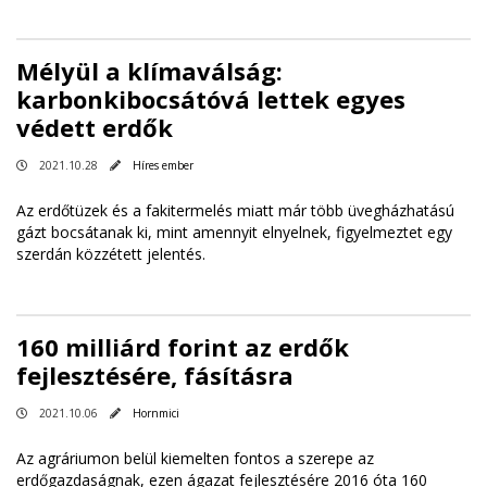
Mélyül a klímaválság:
karbonkibocsátóvá lettek egyes
védett erdők
2021.10.28
Híres ember
Az erdőtüzek és a fakitermelés miatt már több üvegházhatású
gázt bocsátanak ki, mint amennyit elnyelnek, figyelmeztet egy
szerdán közzétett jelentés.
160 milliárd forint az erdők
fejlesztésére, fásításra
2021.10.06
Hornmici
Az agráriumon belül kiemelten fontos a szerepe az
erdőgazdaságnak, ezen ágazat fejlesztésére 2016 óta 160