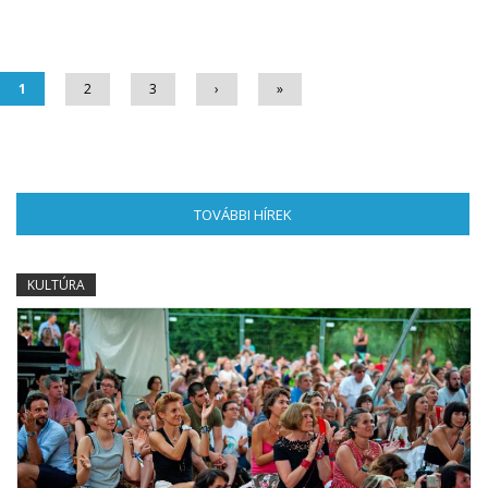
Oldalak
1
2
3
›
»
TOVÁBBI HÍREK
(AKTÍV FÜL)
KULTÚRA