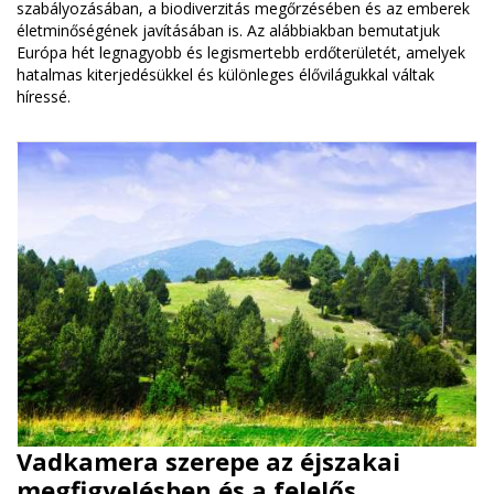
szabályozásában, a biodiverzitás megőrzésében és az emberek
életminőségének javításában is. Az alábbiakban bemutatjuk
Európa hét legnagyobb és legismertebb erdőterületét, amelyek
hatalmas kiterjedésükkel és különleges élővilágukkal váltak
híressé.
Vadkamera szerepe az éjszakai
megfigyelésben és a felelős