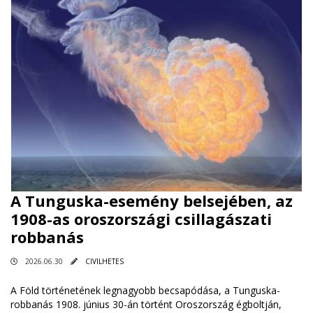
A Tunguska-esemény belsejében, az
1908-as oroszországi csillagászati ​​
robbanás
2026.06.30
CIVILHETES
A Föld történetének legnagyobb becsapódása, a Tunguska-
robbanás 1908. június 30-án történt Oroszország égboltján,