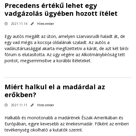
Precedens értékű lehet egy
vadgázolás ügyében hozott ítélet
2021.11.14
Híres ember
Egy autós megállt az úton, amelyen szarvasrudli haladt át, de
egy vad mégis a kocsija oldalának szaladt. Az autós a
vadásztársasággal akarta megfizettetni a kárát, de azt két bírói
fórum is elutasította. Az ügy végére az Alkotmánybíróság tett
pontot, megsemmisítve a korábbi ítéleteket.
Miért halkul el a madárdal az
erőkben?
2021.11.11
Híres ember
Halkabb és monotonabb a madárének Észak-Amerikában és
Európában, egyre kevesebb az énekesmadár. Főként az emberi
tevékenység okolható a kutatók szerint.