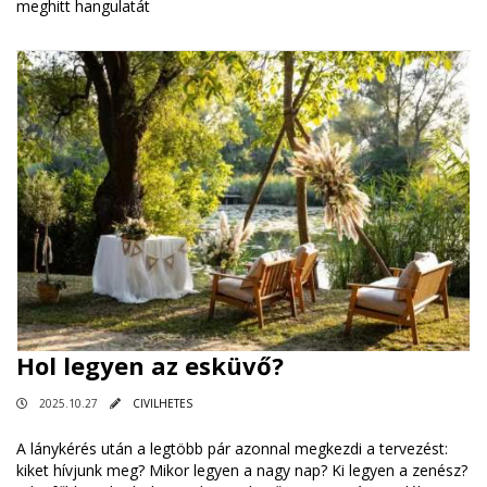
meghitt hangulatát
Hol legyen az esküvő?
2025.10.27
CIVILHETES
A lánykérés után a legtöbb pár azonnal megkezdi a tervezést:
kiket hívjunk meg? Mikor legyen a nagy nap? Ki legyen a zenész?