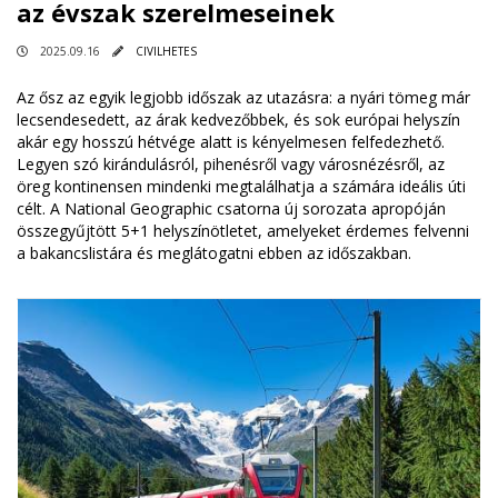
az évszak szerelmeseinek
2025.09.16
CIVILHETES
Az ősz az egyik legjobb időszak az utazásra: a nyári tömeg már
lecsendesedett, az árak kedvezőbbek, és sok európai helyszín
akár egy hosszú hétvége alatt is kényelmesen felfedezhető.
Legyen szó kirándulásról, pihenésről vagy városnézésről, az
öreg kontinensen mindenki megtalálhatja a számára ideális úti
célt. A National Geographic csatorna új sorozata apropóján
összegyűjtött 5+1 helyszínötletet, amelyeket érdemes felvenni
a bakancslistára és meglátogatni ebben az időszakban.