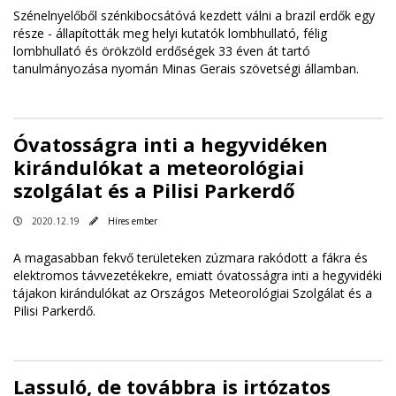
Szénelnyelőből szénkibocsátóvá kezdett válni a brazil erdők egy
része - állapították meg helyi kutatók lombhullató, félig
lombhullató és örökzöld erdőségek 33 éven át tartó
tanulmányozása nyomán Minas Gerais szövetségi államban.
Óvatosságra inti a hegyvidéken
kirándulókat a meteorológiai
szolgálat és a Pilisi Parkerdő
2020.12.19
Híres ember
A magasabban fekvő területeken zúzmara rakódott a fákra és
elektromos távvezetékekre, emiatt óvatosságra inti a hegyvidéki
tájakon kirándulókat az Országos Meteorológiai Szolgálat és a
Pilisi Parkerdő.
Lassuló, de továbbra is irtózatos