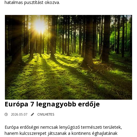
hatalmas pusztítást okozva.
Európa 7 legnagyobb erdője
2026.05.07
CIVILHETES
Európa erdőségei nemcsak lenyűgöző természeti területek,
hanem kulcsszerepet játszanak a kontinens éghajlatának