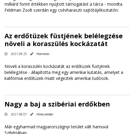
milliárd forint értékben nyújtott támogatást a tárca - mondta
Feldman Zsolt szerdán egy csévharaszti sajtótájékoztatón.
Az erdőtüzek füstjének belélegzése
növeli a koraszülés kockázatát
2021.08.25
Hornmici
Növeli a koraszülés kockázatát az erdőtüzek füstjének
belélegzése - állapította meg egy amerikai kutatás, amelyet a
kaliforniai erdőtüzek miatt végeztek amerikai tudósok.
Nagy a baj a szibériai erdőkben
2021.08.07
Híres ember
Már egyharmad magyarországnyi terület vált hamuvá
Szibériában