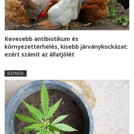
Kevesebb antibiotikum és
környezetterhelés, kisebb járványkockázat:
ezért számít az állatjólét
ÉLETMÓD