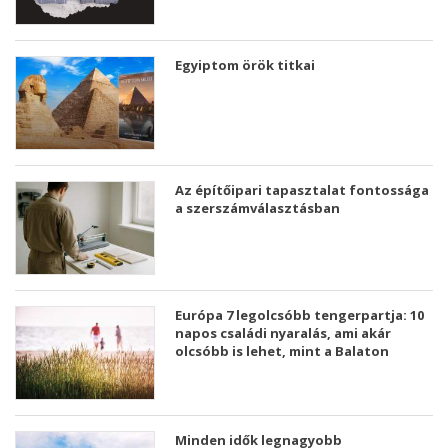
Egyiptom örök titkai
Az építőipari tapasztalat fontossága
a szerszámválasztásban
Európa 7 legolcsóbb tengerpartja: 10
napos családi nyaralás, ami akár
olcsóbb is lehet, mint a Balaton
Minden idők legnagyobb