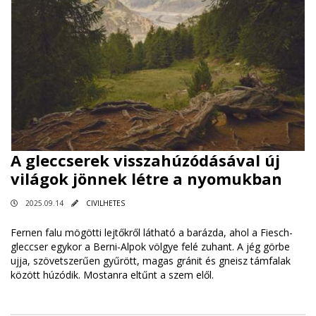
A gleccserek visszahúzódásával új
világok jönnek létre a nyomukban
2025.09.14
CIVILHETES
Fernen falu mögötti lejtőkről látható a barázda, ahol a Fiesch-
gleccser egykor a Berni-Alpok völgye felé zuhant. A jég görbe
ujja, szövetszerűen gyűrött, magas gránit és gneisz támfalak
között húzódik. Mostanra eltűnt a szem elől.