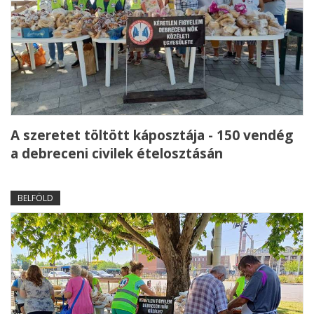
A szeretet töltött káposztája - 150 vendég
a debreceni civilek ételosztásán
BELFÖLD