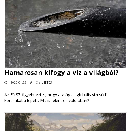
Hamarosan kifogy a víz a világból?
2026.01.25
CIVILHETES
Az ENSZ figyelmeztet, hogy a világ a „globális vízcsőd”
korszakába lépett. Mit is jelent ez valójában?