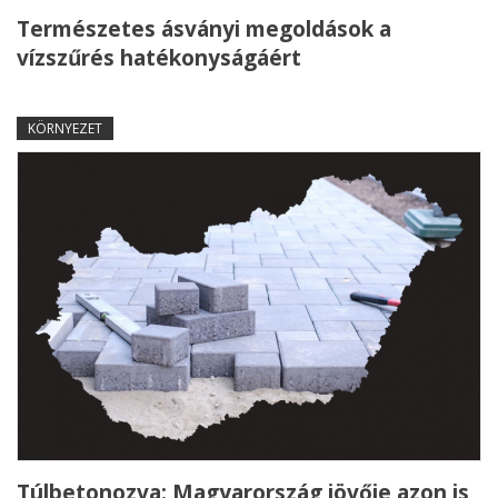
Természetes ásványi megoldások a
vízszűrés hatékonyságáért
KÖRNYEZET
Túlbetonozva: Magyarország jövője azon is