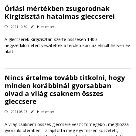
Óriási mértékben zsugorodnak
Kirgizisztán hatalmas gleccserei
2021.10.30
Híres ember
A gleccserek Kirgizisztán-szerte összesen 1400
négyzetkilométert veszítettek a területükből az elmúlt hetven év
alatt.
Nincs értelme tovább titkolni, hogy
minden korábbinál gyorsabban
olvad a világ csaknem összes
gleccsere
2021.05.03
Híres ember
A világ csaknem összes gleccsere veszít tömegéből, méghozzá
gyorsuló ütemben – állapította meg egy frissen közzétett,