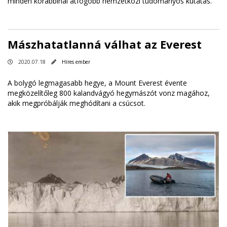
minden korábbinál átfogóbb nemzetközi tudományos kutatás.
Mászhatatlanná válhat az Everest
2020.07.18
Híres ember
A bolygó legmagasabb hegye, a Mount Everest évente
megközelítőleg 800 kalandvágyó hegymászót vonz magához,
akik megpróbálják meghódítani a csúcsot.