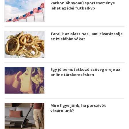
karbonlábnyomú sporteseménye
lehet az idei futball-vb
Taralli: az olasz nasi, ami elvarázsolja
az ízlelőbimbókat
Egy jó bemutatkozó szöveg ereje az
online társkeresésben
Mire figyeljünk, ha porszívót
vásárolunk?