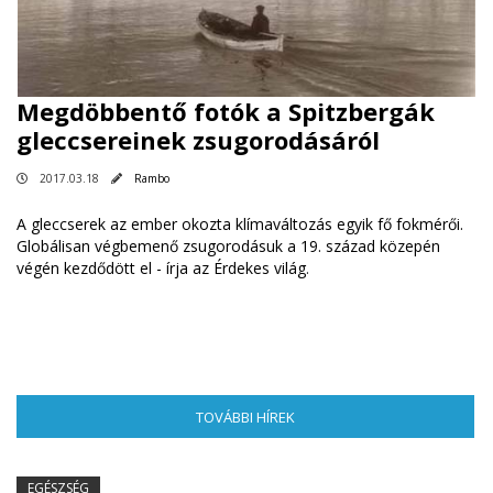
Megdöbbentő fotók a Spitzbergák
gleccsereinek zsugorodásáról
2017.03.18
Rambo
A gleccserek az ember okozta klímaváltozás egyik fő fokmérői.
Globálisan végbemenő zsugorodásuk a 19. század közepén
végén kezdődött el -
írja az Érdekes világ
.
TOVÁBBI HÍREK
(AKTÍV FÜL)
EGÉSZSÉG