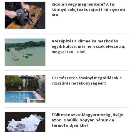
Kidobni vagy megmenteni? A túl
könnyű selejtezés rejtett környezeti
ára
A vízépítés a klímaalkalmazkodás
egyik kulcsa: már nem csak elvezetni,
megtartani is kell
Természetes ásványi megoldások a
vízszűrés hatékonyságáért
Túlbetonozva: Magyarország jövője
azon is múlik, hogyan bánunk a
termőföldjeinkkel