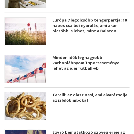
Európa 7 legolcsóbb tengerpartja: 10
napos családi nyaralás, ami akár
olcsóbb is lehet, mint a Balaton
Minden idők legnagyobb
karbonlábnyomú sporteseménye
lehet az idei futball-vb
Taralli: az olasz nasi, ami elvarázsolja
az ízlelőbimbókat
Egy jó bemutatkozó szöveg ereje az