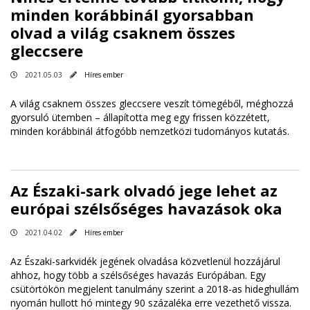
minden korábbinál gyorsabban
olvad a világ csaknem összes
gleccsere
2021.05.03
Híres ember
A világ csaknem összes gleccsere veszít tömegéből, méghozzá
gyorsuló ütemben – állapította meg egy frissen közzétett,
minden korábbinál átfogóbb nemzetközi tudományos kutatás.
Az Északi-sark olvadó jege lehet az
európai szélsőséges havazások oka
2021.04.02
Híres ember
Az Északi-sarkvidék jegének olvadása közvetlenül hozzájárul
ahhoz, hogy több a szélsőséges havazás Európában. Egy
csütörtökön megjelent tanulmány szerint a 2018-as hideghullám
nyomán hullott hó mintegy 90 százaléka erre vezethető vissza.