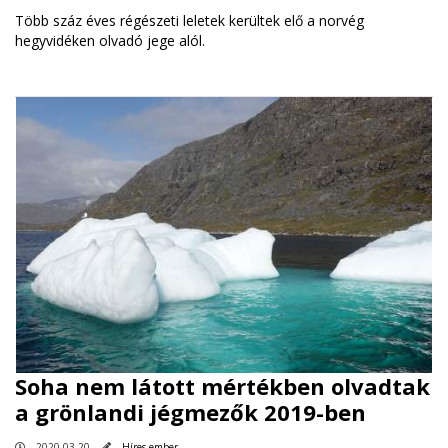
Több száz éves régészeti leletek kerültek elő a norvég
hegyvidéken olvadó jege alól.
Soha nem látott mértékben olvadtak
a grönlandi jégmezők 2019-ben
2020.03.20
Híres ember