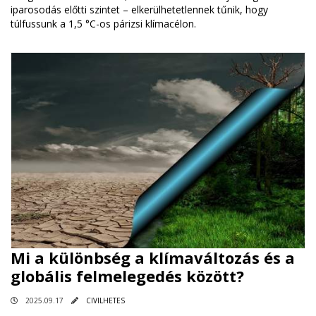
iparosodás előtti szintet – elkerülhetetlennek tűnik, hogy
túlfussunk a 1,5 °C-os párizsi klímacélon.
Mi a különbség a klímaváltozás és a
globális felmelegedés között?
2025.09.17
CIVILHETES