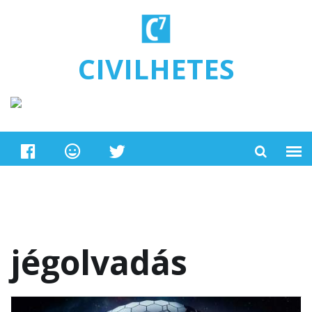
Ugrás a tartalomra
CIVILHETES
jégolvadás