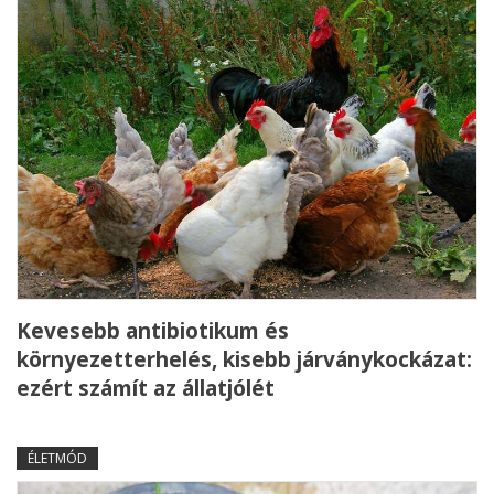
Kevesebb antibiotikum és
környezetterhelés, kisebb járványkockázat:
ezért számít az állatjólét
ÉLETMÓD