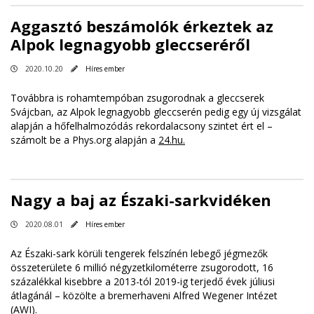
Aggasztó beszámolók érkeztek az
Alpok legnagyobb gleccseréről
2020.10.20
Híres ember
Továbbra is rohamtempóban zsugorodnak a gleccserek
Svájcban, az Alpok legnagyobb gleccserén pedig egy új vizsgálat
alapján a hőfelhalmozódás rekordalacsony szintet ért el –
számolt be a Phys.org alapján a
24.hu.
Nagy a baj az Északi-sarkvidéken
2020.08.01
Híres ember
Az Északi-sark körüli tengerek felszínén lebegő jégmezők
összeterülete 6 millió négyzetkilométerre zsugorodott, 16
százalékkal kisebbre a 2013-tól 2019-ig terjedő évek júliusi
átlagánál – közölte a bremerhaveni Alfred Wegener Intézet
(AWI).