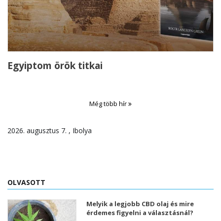
Egyiptom örök titkai
Még több hír
2026. augusztus 7. , Ibolya
OLVASOTT
Melyik a legjobb CBD olaj és mire
érdemes figyelni a választásnál?