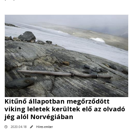
Kitűnő állapotban megőrződött
viking leletek kerültek elő az olvadó
jég alól Norvégiában
2020.04.18
Híres ember