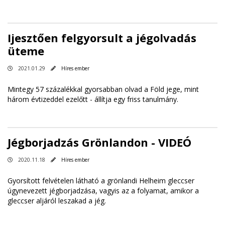
Ijesztően felgyorsult a jégolvadás
üteme
2021.01.29
Híres ember
Mintegy 57 százalékkal gyorsabban olvad a Föld jege, mint
három évtizeddel ezelőtt - állítja egy friss tanulmány.
Jégborjadzás Grönlandon - VIDEÓ
2020.11.18
Híres ember
Gyorsított felvételen látható a grönlandi Helheim gleccser
úgynevezett jégborjadzása, vagyis az a folyamat, amikor a
gleccser aljáról leszakad a jég.