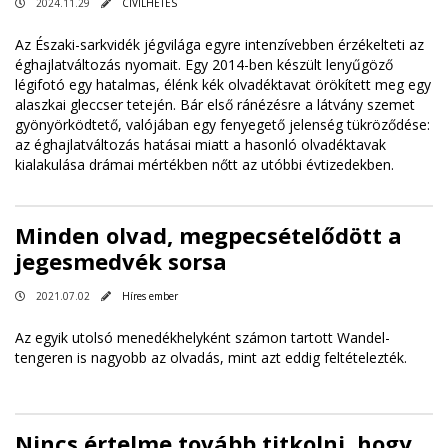
2024.11.29
CIVILHETES
Az Északi-sarkvidék jégvilága egyre intenzívebben érzékelteti az
éghajlatváltozás nyomait. Egy 2014-ben készült lenyűgöző
légifotó egy hatalmas, élénk kék olvadéktavat örökített meg egy
alaszkai gleccser tetején. Bár első ránézésre a látvány szemet
gyönyörködtető, valójában egy fenyegető jelenség tükröződése:
az éghajlatváltozás hatásai miatt a hasonló olvadéktavak
kialakulása drámai mértékben nőtt az utóbbi évtizedekben.
Minden olvad, megpecsételődött a
jegesmedvék sorsa
2021.07.02
Híres ember
Az egyik utolsó menedékhelyként számon tartott Wandel-
tengeren is nagyobb az olvadás, mint azt eddig feltételezték.
Nincs értelme tovább titkolni, hogy