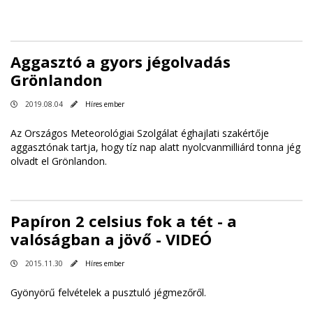
Aggasztó a gyors jégolvadás
Grönlandon
2019.08.04
Híres ember
Az Országos Meteorológiai Szolgálat éghajlati szakértője
aggasztónak tartja, hogy tíz nap alatt nyolcvanmilliárd tonna jég
olvadt el Grönlandon.
Papíron 2 celsius fok a tét - a
valóságban a jövő - VIDEÓ
2015.11.30
Híres ember
Gyönyörű felvételek a pusztuló jégmezőről.