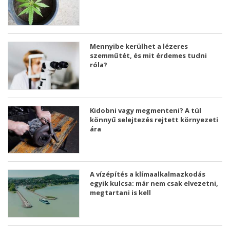
Mennyibe kerülhet a lézeres
szemműtét, és mit érdemes tudni
róla?
Kidobni vagy megmenteni? A túl
könnyű selejtezés rejtett környezeti
ára
A vízépítés a klímaalkalmazkodás
egyik kulcsa: már nem csak elvezetni,
megtartani is kell