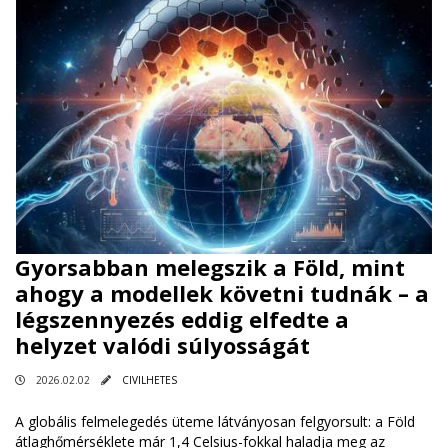
Gyorsabban melegszik a Föld, mint
ahogy a modellek követni tudnák – a
légszennyezés eddig elfedte a
helyzet valódi súlyosságát
2026.02.02
CIVILHETES
A globális felmelegedés üteme látványosan felgyorsult: a Föld
átlaghőmérséklete már 1,4 Celsius-fokkal haladja meg az