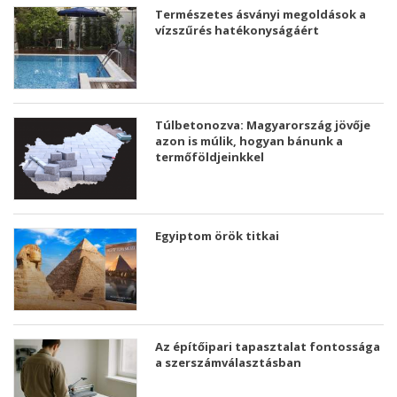
Természetes ásványi megoldások a
vízszűrés hatékonyságáért
Túlbetonozva: Magyarország jövője
azon is múlik, hogyan bánunk a
termőföldjeinkkel
Egyiptom örök titkai
Az építőipari tapasztalat fontossága
a szerszámválasztásban