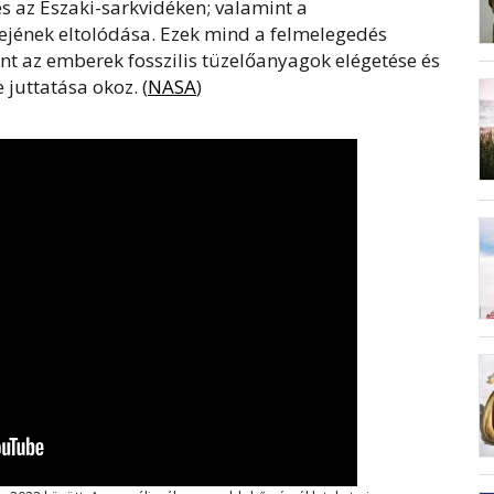
s az Északi-sarkvidéken; valamint a
dejének eltolódása. Ezek mind a felmelegedés
nt az emberek fosszilis tüzelőanyagok elégetése és
juttatása okoz. (
NASA
)