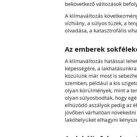
bekövetkező változások befoly
A klímaváltozás következmény
vízhiány, a súlyos tüzek, a ten
olvadása, a katasztrofális vih
Az emberek sokfélek
A klímaváltozás hatással lehe
képességére, a lakhatásunkr
közülünk már most is sebezhe
szemben, például a kis szige
olyan körülmények, mint a ten
olyan súlyosbodtak, hogy egés
elhúzódó aszályok pedig az éh
jövőben várhatóan növekedni 
lakóhelyüket elhagyni kénysz