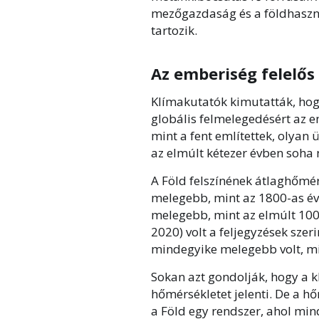
mezőgazdaság és a földhaszn
tartozik.
Az emberiség felelős
Klímakutatók kimutatták, hog
globális felmelegedésért az e
mint a fent említettek, olya
az elmúlt kétezer évben soha 
A Föld felszínének átlaghőmér
melegebb, mint az 1800-as évek
melegebb, mint az elmúlt 100
2020) volt a feljegyzések szer
mindegyike melegebb volt, mi
Sokan azt gondolják, hogy a 
hőmérsékletet jelenti. De a h
a Föld egy rendszer, ahol min