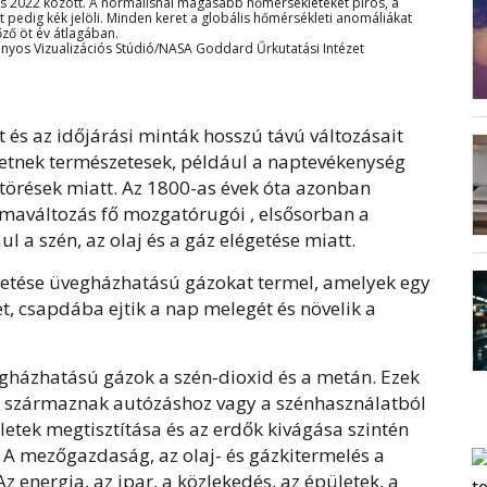
s 2022 között. A normálisnál magasabb hőmérsékleteket piros, a
pedig kék jelöli. Minden keret a globális hőmérsékleti anomáliákat
őző öt év átlagában.
s Vizualizációs Stúdió/NASA Goddard Űrkutatási Intézet
 és az időjárási minták hosszú távú változásait
lehetnek természetesek, például a naptevékenység
törések miatt. Az 1800-as évek óta azonban
ímaváltozás fő mozgatórugói , elsősorban a
l a szén, az olaj és a gáz elégetése miatt.
égetése üvegházhatású gázokat termel, amelyek egy
t, csapdába ejtik a nap melegét és növelik a
egházhatású gázok a szén-dioxid és a metán. Ezek
l származnak autózáshoz vagy a szénhasználatból
letek megtisztítása és az erdők kivágása szintén
. A mezőgazdaság, az olaj- és gázkitermelés a
z energia, az ipar, a közlekedés, az épületek, a