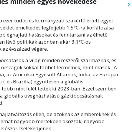
edés minden egyes növekedése
 ezer tudós és kormányzati szakértő értett egyet
séklet-emelkedés legfeljebb 1,5°C-ra korlátozása
bb éghajlati hatásokat és fenntartani az élhető
ben lévő politikák azonban akár 3,1°C-os
k az évszázad végére.
bocsátások a világ minden részéről származnak, és
 országok sokkal többet termelnek, mint mások . A
a, az Amerikai Egyesült Államok, India, az Európai
ó és Brazília) együttesen a globális
több mint felét tették ki 2023-ban. Ezzel szemben
g a globális üvegházhatású gázkibocsátásnak
i.
hajlatváltozás ellen, de azoknak az embereknek és
blémát nagyobb mértékben okozzák, nagyobb
először cselekedjenek.