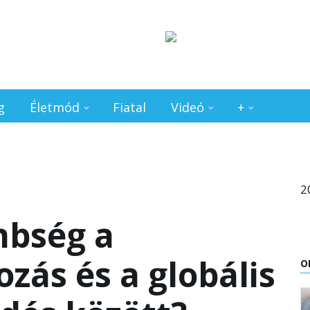
g
Életmód
Fiatal
Videó
+
2
nbség a
zás és a globális
O