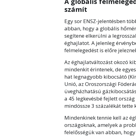
A globális felmeleg
számít
Egy sor ENSZ-jelentésben több
abban, hogy a globális hőmér
segítene elkerülni a legrossza
éghajlatot. A jelenleg érvény
felmelegedést is előre jelezne
Az éghajlatváltozást okozó ki
mindenkit érintenek, de egyes
hat legnagyobb kibocsátó (Kín
Unió, az Oroszországi Föderáci
üvegházhatású gázkibocsátás 
a 45 legkevésbé fejlett orszá
mindössze 3 százalékát tette k
Mindenkinek tennie kell az ég
országoknak, amelyek a pro
felelősségük van abban, hogy 