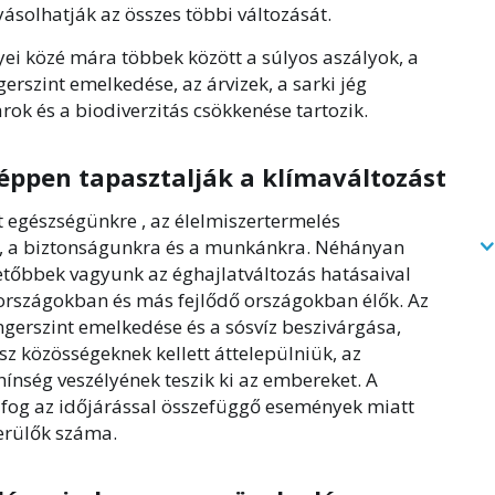
ásolhatják az összes többi változását.
ei közé mára többek között a súlyos aszályok, a
gerszint emelkedése, az árvizek, a sarki jég
arok és a biodiverzitás csökkenése tartozik.
éppen tapasztalják a klímaváltozást
t egészségünkre , az élelmiszertermelés
a, a biztonságunkra és a munkánkra. Néhányan
tőbbek vagyunk az éghajlatváltozás hatásaival
tországokban és más fejlődő országokban élők. Az
gerszint emelkedése és a sósvíz beszivárgása,
z közösségeknek kellett áttelepülniük, az
ínség veszélyének teszik ki az embereket. A
fog az időjárással összefüggő események miatt
erülők száma.