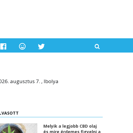
026. augusztus 7. , Ibolya
LVASOTT
Melyik a legjobb CBD olaj
és mire érdemes figyelni a