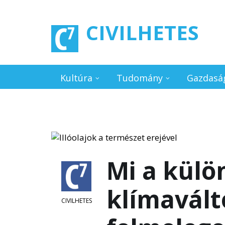
Ugrás a tartalomra
CIVILHETES
Kultúra
Tudomány
Gazdasá
Mi a külö
klímaválto
CIVILHETES