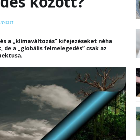
dés között?
RNYEZET
 és a „klímaváltozás” kifejezéseket néha
, de a „globális felmelegedés” csak az
pektusa.