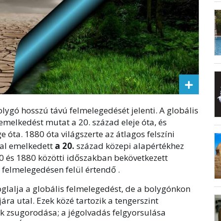
olygó hosszú távú felmelegedését jelenti. A globális
melkedést mutat a 20. század eleje óta, és
 óta. 1880 óta világszerte az átlagos felszíni
kal emelkedett
a
20.
század közepi alapértékhez
0 és 1880 közötti időszakban bekövetkezett
 felmelegedésen felül értendő .
glalja a globális felmelegedést, de a bolygónkon
ára utal. Ezek közé tartozik a tengerszint
ek zsugorodása; a jégolvadás felgyorsulása