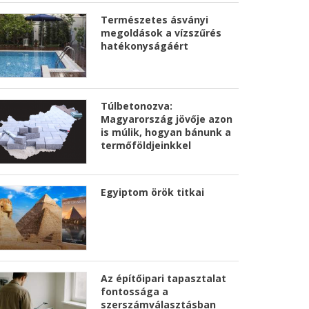
Természetes ásványi
megoldások a vízszűrés
hatékonyságáért
Túlbetonozva:
Magyarország jövője azon
is múlik, hogyan bánunk a
termőföldjeinkkel
Egyiptom örök titkai
Az építőipari tapasztalat
fontossága a
szerszámválasztásban