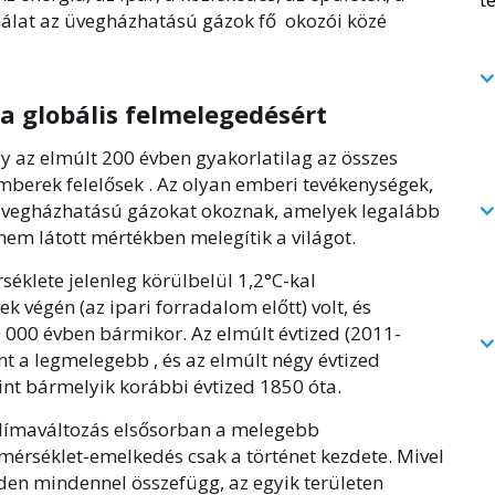
álat az üvegházhatású gázok fő okozói közé
 a globális felmelegedésért
y az elmúlt 200 évben gyakorlatilag az összes
mberek felelősek . Az olyan emberi tevékenységek,
n üvegházhatású gázokat okoznak, amelyek legalább
nem látott mértékben melegítik a világot.
séklete jelenleg körülbelül 1,2°C-kal
 végén (az ipari forradalom előtt) volt, és
 000 évben bármikor. Az elmúlt évtized (2011-
int a legmelegebb , és az elmúlt négy évtized
nt bármelyik korábbi évtized 1850 óta.
klímaváltozás elsősorban a melegebb
őmérséklet-emelkedés csak a történet kezdete. Mivel
den mindennel összefügg, az egyik területen