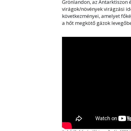
Grönlandon, az Antarktiszon é
virágok/növények virágzási i
következményei, amelyet főké
a hőt megkötő gázok levegőbe 