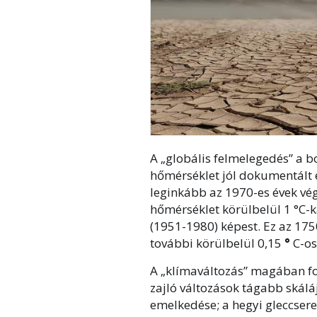
A „globális felmelegedés” a b
hőmérséklet jól dokumentált e
leginkább az 1970-es évek vége
hőmérséklet körülbelül 1 °C-
(1951-1980) képest. Ez az 175
további körülbelül 0,15
°
C-os
A „klímaváltozás” magában fo
zajló változások tágabb skáláj
emelkedése; a hegyi gleccser