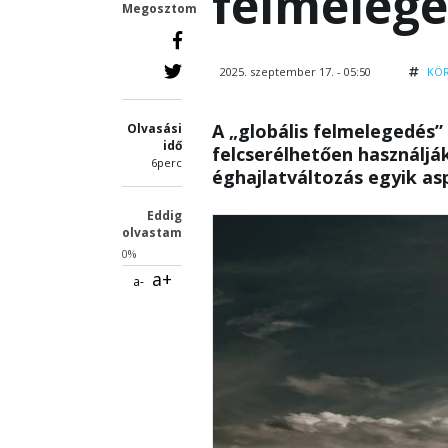
felmelege
Megosztom
2025. szeptember 17. - 05:50
KÖ
A „globális felmelegedés”
Olvasási
idő
felcserélhetően használják
6perc
éghajlatváltozás egyik as
Eddig
olvastam
0%
a+
a-