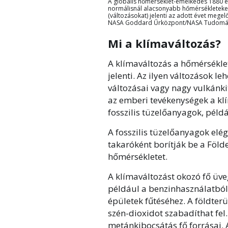
A globális hőmérséklet-emelkedés 1880 é
normálisnál alacsonyabb hőmérsékleteket 
(változásokat) jelenti az adott évet megel
NASA Goddard Űrközpont/NASA Tudományo
Mi a klímaváltozás?
A klímaváltozás a hőmérséklet
jelenti. Az ilyen változások 
változásai vagy nagy vulkánki
az emberi tevékenységek a kl
fosszilis tüzelőanyagok, példáu
A fosszilis tüzelőanyagok el
takaróként borítják be a Földe
hőmérsékletet.
A klímaváltozást okozó fő üv
például a benzinhasználatbó
épületek fűtéséhez. A földterü
szén-dioxidot szabadíthat fel
metánkibocsátás fő forrásai. A