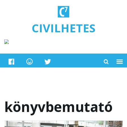
Ugrás a tartalomra
CIVILHETES
könyvbemutató