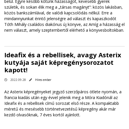
belül. Egyre később kötünk házasságot, kevesebb gyerek
születik, és sokan élik meg a „társas magányt”: közös lakásban,
közös bankszámlával, de valódi kapcsolódás nélkül. Erre a
mindannyiunkat érintő jelenségre ad választ és kapaszkodót
Tóth Mihály családos diakónus új könyve, az Amíg a házasság el
nem választ, amely szeptembertől elérhető a könyvesboltokban.
Ideafix és a rebellisek, avagy Asterix
kutyája saját képregénysorozatot
kapott!
2022.09.28
Híres ember
Az Asterix képregényeket jegyző szerzőpáros ötlete nyomán, a
francia kiadás után egy évvel jelenik meg a Móra Kiadónál az
Ideafix és a rebellisek című sorozat első része. A kompaktabb
méretű és mesésebb történetvezetésű képregény akár már
kezdő olvasóknak, 7 éves kortól ajánlott.