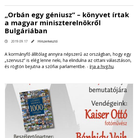
„Orbán egy géniusz” – könyvet írtak
a magyar miniszterelnökről
Bulgáriában
2019.09.17
Hírszerkesztő
A kormányfő állítólag annyira népszerű az országban, hogy egy
„szervusz” is elég lenne neki, ha elindulna az ottani választáson,
és rögtön bejutna a szófiai parlamentbe. -
írja a hvg.hu
.