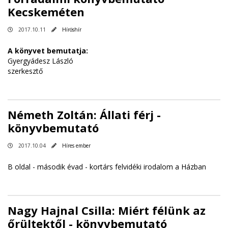
Kecskeméten
2017.10.11
Híröshír
A könyvet bemutatja:
Gyergyádesz László
szerkesztő
Németh Zoltán: Állati férj -
könyvbemutató
2017.10.04
Híres ember
B oldal - második évad - kortárs felvidéki irodalom a Házban
Nagy Hajnal Csilla: Miért félünk az
őrültektől - könyvbemutató