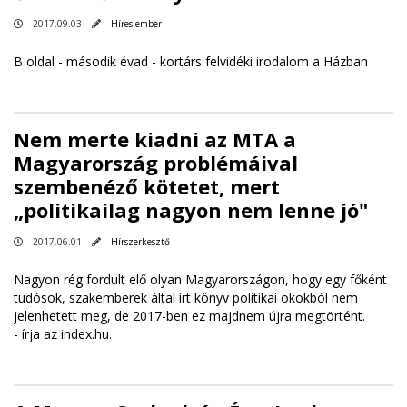
2017.09.03
Híres ember
B oldal - második évad - kortárs felvidéki irodalom a Házban
Nem merte kiadni az MTA a
Magyarország problémáival
szembenéző kötetet, mert
„politikailag nagyon nem lenne jó"
2017.06.01
Hírszerkesztő
Nagyon rég fordult elő olyan Magyarországon, hogy egy főként
tudósok, szakemberek által írt könyv politikai okokból nem
jelenhetett meg, de 2017-ben ez majdnem újra megtörtént.
-
írja az index.hu
.