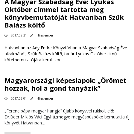
A Magyar Szabadság Éve: Lyukas
Október címmel tartotta meg
könyvbemutatóját Hatvanban Szűk
Balázs költő
2017.02.21
Híres ember
Hatvanban az Ady Endre Könyvtárban a Magyar Szabadság Éve
alkalmából, Szűk Balázs költő, tanár Lyukas Október című
kötetbemutatójára került sor.
​Magyarországi képeslapok: „Örömet
hozzak, hol a gond tanyázik”
2017.02.01
Híres ember
„Ferenc pápa magyar hangja” újabb könyvvel rukkolt elő:
Dr.Beer Miklós Váci Egyházmegye megyéspüspöke bemutatta új
könyvét Hatvanban…