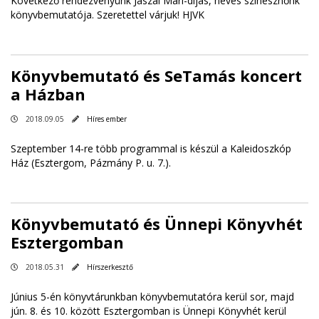
Következő rendezvényünk Jászai Mari-díjas, neves színésznőnk
könyvbemutatója. Szeretettel várjuk! HJVK
Könyvbemutató és SeTamás koncert
a Házban
2018.09.05
Híres ember
Szeptember 14-re több programmal is készül a Kaleidoszkóp
Ház (Esztergom, Pázmány P. u. 7.).
Könyvbemutató és Ünnepi Könyvhét
Esztergomban
2018.05.31
Hírszerkesztő
Június 5-én könyvtárunkban könyvbemutatóra kerül sor, majd
jún. 8. és 10. között Esztergomban is Ünnepi Könyvhét kerül