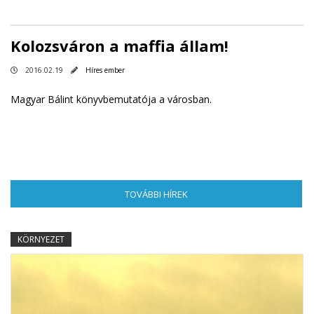
Kolozsváron a maffia állam!
2016.02.19
Híres ember
Magyar Bálint könyvbemutatója a városban.
TOVÁBBI HÍREK
(AKTÍV FÜL)
KÖRNYEZET