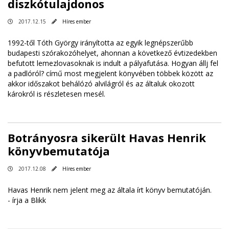
diszkótulajdonos
2017.12.15
Híres ember
1992-től Tóth György irányította az egyik legnépszerűbb
budapesti szórakozóhelyet, ahonnan a következő évtizedekben
befutott lemezlovasoknak is indult a pályafutása. Hogyan állj fel
a padlóról? című most megjelent könyvében többek között az
akkor időszakot behálózó alvilágról és az általuk okozott
károkról is részletesen mesél.
Botrányosra sikerült Havas Henrik
könyvbemutatója
2017.12.08
Híres ember
Havas Henrik nem jelent meg az általa írt könyv bemutatóján.
-
írja a Blikk