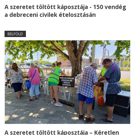
A szeretet töltött káposztája - 150 vendég
a debreceni civilek ételosztásán
BELFÖLD
A szeretet töltött káposztája – Kéretlen