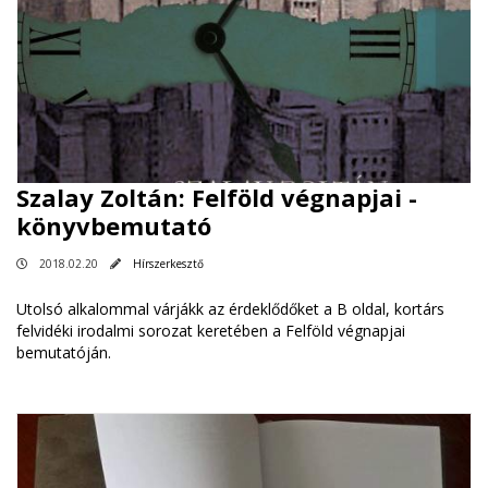
Szalay Zoltán: Felföld végnapjai -
könyvbemutató
2018.02.20
Hírszerkesztő
Utolsó alkalommal várjákk az érdeklődőket a B oldal, kortárs
felvidéki irodalmi sorozat keretében a Felföld végnapjai
bemutatóján.