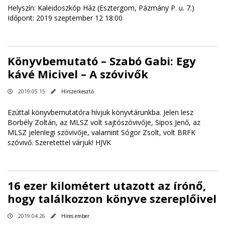
Helyszín: Kaleidoszkóp Ház (Esztergom, Pázmány P. u. 7.)
Időpont: 2019 szeptember 12 18:00
Könyvbemutató – Szabó Gabi: Egy
kávé Micivel – A szóvivők
2019.05.15
Hírszerkesztő
Ezúttal könyvbemutatóra hívjuk könyvtárunkba. Jelen lesz
Borbély Zoltán, az MLSZ volt sajtószóvivője, Sipos Jenő, az
MLSZ jelenlegi szóvivője, valamint Sógor Zsolt, volt BRFK
szóvivő. Szeretettel várjuk! HJVK
16 ezer kilométert utazott az írónő,
hogy találkozzon könyve szereplőivel
2019.04.26
Híres ember