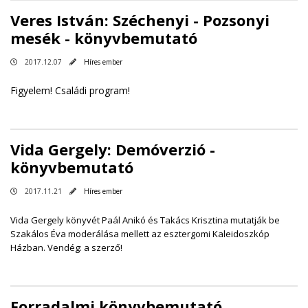
Veres István: Széchenyi - Pozsonyi
mesék - könyvbemutató
2017.12.07
Híres ember
Figyelem! Családi program!
Vida Gergely: Demóverzió -
könyvbemutató
2017.11.21
Híres ember
Vida Gergely könyvét Paál Anikó és Takács Krisztina mutatják be
Szakálos Éva moderálása mellett az esztergomi Kaleidoszkóp
Házban. Vendég: a szerző!
Forradalmi könyvbemutató