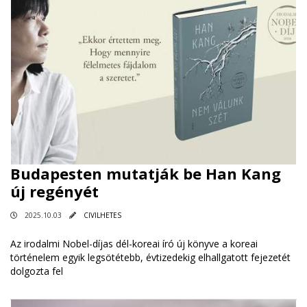
Budapesten mutatják be Han Kang
új regényét
2025.10.03
CIVILHETES
Az irodalmi Nobel-díjas dél-koreai író új könyve a koreai
történelem egyik legsötétebb, évtizedekig elhallgatott fejezetét
dolgozta fel