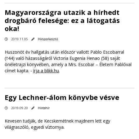
Magyarországra utazik a hírhedt
drogbáró felesége: ez a látogatás
oka!
2019.11.05
Hírszerkesztő
Huszonöt év hallgatás után először vallott Pablo Escobarral
(†44) való házasságáról Victoria Eugenia Henao (58) saját
önéletrajzi könyvében, amely a Mrs. Escobar – Életem Pablóval
címet kapta. -
írja a blikk.hu
.
Egy Lechner-álom könyvbe vésve
2019.09.20
Híröshír
Kevesen tudják, de Kecskemétnek majdnem lett egy
világraszóló, egyedi víztornya.