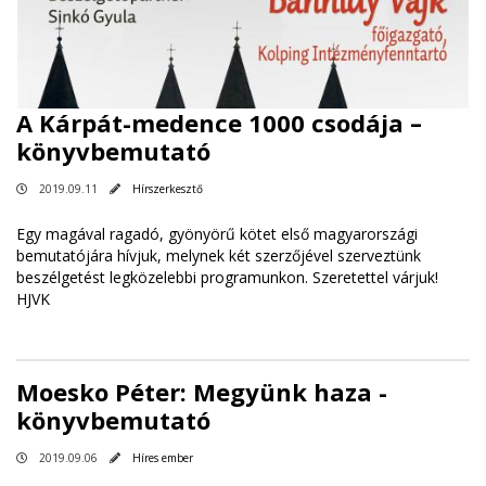
A Kárpát-medence 1000 csodája –
könyvbemutató
2019.09.11
Hírszerkesztő
Egy magával ragadó, gyönyörű kötet első magyarországi
bemutatójára hívjuk, melynek két szerzőjével szerveztünk
beszélgetést legközelebbi programunkon. Szeretettel várjuk!
HJVK
Moesko Péter: Megyünk haza -
könyvbemutató
2019.09.06
Híres ember