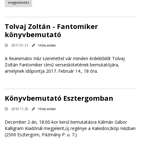
megtekintés
Tolvaj Zoltán - Fantomiker
könyvbemutató
2017.01.31
Híres ember
A Reanimatio Ház szeretettel vár minden érdeklődőt Tolvaj
Zoltán Fantomiker című verseskötetének bemutatójára,
amelynek időpontja 2017. Február 14., 18 óra.
Könyvbemutató Esztergomban
2016.11.30
Híres ember
December 2-án, 18:00-kor kerül bemutatásra Kálmán Gábor
Kalligram Kiadónál megjelent,új regénye a Kaleidoszkóp Házban
(2500 Esztergom, Pázmány P. u. 7.).