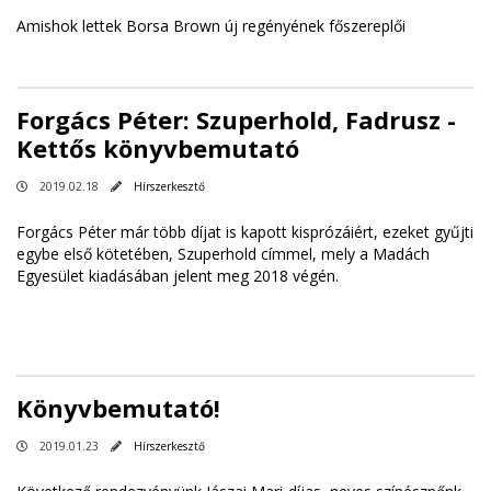
Amishok lettek Borsa Brown új regényének főszereplői
Forgács Péter: Szuperhold, Fadrusz -
Kettős könyvbemutató
2019.02.18
Hírszerkesztő
Forgács Péter már több díjat is kapott kisprózáiért, ezeket gyűjti
egybe első kötetében, Szuperhold címmel, mely a Madách
Egyesület kiadásában jelent meg 2018 végén.
Könyvbemutató!
2019.01.23
Hírszerkesztő