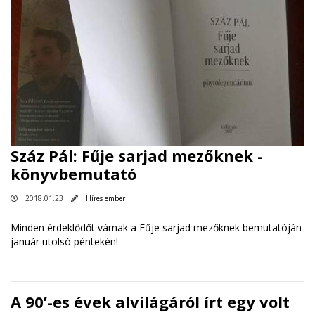
Száz Pál: Fűje sarjad mezőknek -
könyvbemutató
2018.01.23
Híres ember
Minden érdeklődőt várnak a Fűje sarjad mezőknek bemutatóján
január utolsó péntekén!
A 90’-es évek alvilágáról írt egy volt