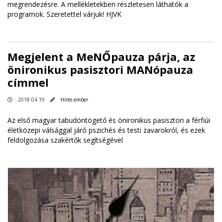
megrendezésre. A mellékletekben részletesen láthatók a
programok. Szeretettel várjuk! HJVK
Megjelent a MeNŐpauza párja, az
önironikus pasisztori MANópauza
címmel
2018.04.19
Híres ember
Az első magyar tabudöntögető és önironikus pasisztori a férfiúi
életközepi válsággal járó pszichés és testi zavarokról, és ezek
feldolgozása szakértők segítségével