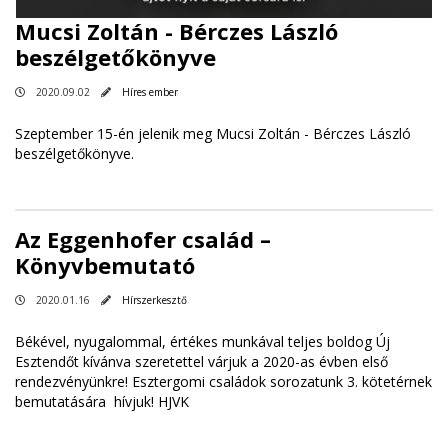
Mucsi Zoltán - Bérczes László
beszélgetőkönyve
2020.09.02
Híres ember
Szeptember 15-én jelenik meg Mucsi Zoltán - Bérczes László
beszélgetőkönyve.
Az Eggenhofer család –
Könyvbemutató
2020.01.16
Hírszerkesztő
Békével, nyugalommal, értékes munkával teljes boldog Új
Esztendőt kívánva szeretettel várjuk a 2020-as évben első
rendezvényünkre! Esztergomi családok sorozatunk 3. kötetérnek
bemutatására hívjuk! HJVK