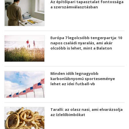
Az építőipari tapasztalat fontossága
a szerszámválasztásban
Európa 7 legolcsóbb tengerpartja: 10
napos családi nyaralás, ami akár
olcsóbb is lehet, mint a Balaton
Minden idők legnagyobb
karbonlábnyomú sporteseménye
lehet az idei futball-vb
Taralli: az olasz nasi, ami elvarázsolja
az ízlelőbimbókat