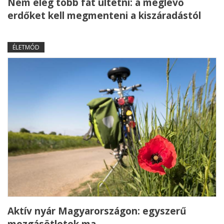
Nem elég több fát ültetni: a meglévő
erdőket kell megmenteni a kiszáradástól
ÉLETMÓD
Aktív nyár Magyarországon: egyszerű
mozgásötletek ma