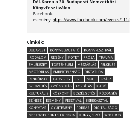
Dél-Korea a 30. Budapesti Nemzetközi
Könyvfesztiválon
Facebook-
esemény:
https://www.facebook.com/events/1114
Címkék:
BUDAPEST
KÖNYVBEMUTATÓ
KÖNYVFESZTIVÁL
IRODALOM
REGÉNY
KÖTET
PRÓZA
TRAUMA
EMLÉKEZET
TÖRTÉNELEM
MÉSZÁRLÁS
FELKELÉS
MEGTORLÁS
EMBERTELENSÉG
DIKTATÚRA
RENDŐRSÉG
HADSEREG
CIVIL
MÚLT
GYÁSZ
SZENVEDÉS
GYÓGYULÁS
FORDÍTÁS
KIADÓ
KULTURÁLIS
KÖZPONT
BESZÉLGETÉS
KÖZÖNSÉG
SZÍNÉSZ
ESEMÉNY
FESZTIVÁL
KEREKASZTAL
KÖNYVTÁR
GYŰJTEMÉNY
FORRÁS
DIGITALIZÁCIÓ
MESTERSÉGESINTELLIGENCIA
KÖNYVJELZŐ
WEBTOON