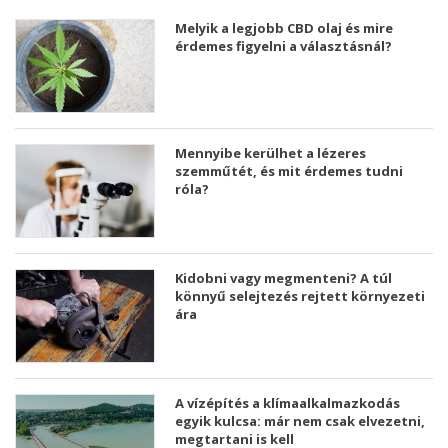
Melyik a legjobb CBD olaj és mire
érdemes figyelni a választásnál?
Mennyibe kerülhet a lézeres
szemműtét, és mit érdemes tudni
róla?
Kidobni vagy megmenteni? A túl
könnyű selejtezés rejtett környezeti
ára
A vízépítés a klímaalkalmazkodás
egyik kulcsa: már nem csak elvezetni,
megtartani is kell