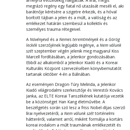
amelyről évtizedekig hallgattak. A lírai, mégis
megrázó regény egy fiatal nő utazását meséli el, aki
barátnője kérésére a szigetre érkezik, és a hóval
borított tájban a jelen és a múlt, a valóság és az
emlékezet határán szembesül a kollektív és
személyes trauma rétegeivel.
A
Növényevő
és a
Nemes teremtmények
és a
Görög
leckék
szerzőjének legújabb regénye, a
Nem válunk
szét
szeptember végén jelenik meg magyarul Kiss
Marcell fordításában, a Jelenkor gondozásában.
Ebből az alkalomból a Jelenkor Kiadó és a Koreai
Kulturális Központ szervezésében könyvbemutatót
tartanak október 4-én a Bálnában.
Az eseményen Dragon-Túry Melinda, a Jelenkor
Kiadó világirodalmi szerkesztője és Verestói Kovács
Janka, az ELTE Koreai Tanszékének kutatója vezetik
be a közönséget Han Kang életművébe. A
beszélgetés során szó lesz a friss Nobel-díjas szerző
lírai nyelvezetéről, a
Nem válunk szét
történelmi
hátteréről, valamint arról, miként formálja a kortárs
koreai irodalom a múlt traumáinak emlékezetét és