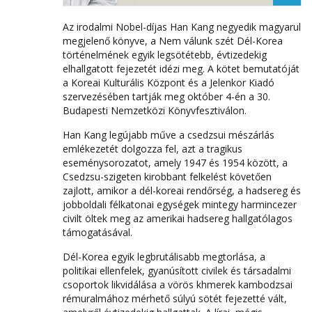
Az irodalmi Nobel-díjas Han Kang negyedik magyarul
megjelenő könyve, a Nem válunk szét Dél-Korea
történelmének egyik legsötétebb, évtizedekig
elhallgatott fejezetét idézi meg. A kötet bemutatóját
a Koreai Kulturális Központ és a Jelenkor Kiadó
szervezésében tartják meg október 4-én a 30.
Budapesti Nemzetközi Könyvfesztiválon.
Han Kang legújabb műve a csedzsui mészárlás
emlékezetét dolgozza fel, azt a tragikus
eseménysorozatot, amely 1947 és 1954 között, a
Csedzsu-szigeten kirobbant felkelést követően
zajlott, amikor a dél-koreai rendőrség, a hadsereg és
jobboldali félkatonai egységek mintegy harmincezer
civilt öltek meg az amerikai hadsereg hallgatólagos
támogatásával.
Dél-Korea egyik legbrutálisabb megtorlása, a
politikai ellenfelek, gyanúsított civilek és társadalmi
csoportok likvidálása a vörös khmerek kambodzsai
rémuralmához mérhető súlyú sötét fejezetté vált,