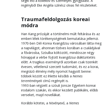
segíti elő a kollektív és személyes gyógyulást. A
regényből Eke Angéla színész olvas fel részleteket.
Traumafeldolgozás koreai
módra
Han Kang prózáját a történelmi múlt feltárása és az
emberi lélek törékenységének bemutatása jellemzi.
1970-ben Dél-Korea Kvangdzsu városában látta meg
a napvilágot, ahonnan tízéves korában a családjával
a fővárosba, Szöulba költözött, mindössze négy
hónappal a vérbe fojtott kvangdzsui diáktüntetés
előtt. A tragikus eseményről azonban csak tizenkét
évesen, véletlenül szerzett tudomást, és ez a korai,
megrázó élmény mély nyomot hagyott benne:
többek között ez ihlette később a
Nemes
teremtmények
című regényét is.
1993-ban végzett a szöuli Jonsze Egyetem koreai
irodalom szakán, és ekkor kezdett publikálni, előbb
verseket, majd novellákat.
Korábbi kötetei, a
Növényevő
, a
Nemes