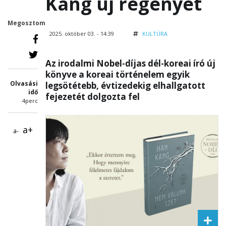
Kang új regényét
Megosztom
2025. október 03. - 14:39
KULTÚRA
Az irodalmi Nobel-díjas dél-koreai író új
könyve a koreai történelem egyik
Olvasási
legsötétebb, évtizedekig elhallgatott
idő
fejezetét dolgozta fel
4perc
a+
a-