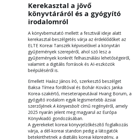
Kerekasztal a jövő
könyvtáráról és a gyógyító
irodalomról
A könyvbemutató mellett a fesztivál ideje alatt
kerekasztal-beszélgetés várja az érdeklődőket az
ELTE Koreai Tanszék képviselőivel a könyvtári
gyűjtemények szerepéről, ahol szó lesz a
gyűjtemények konkrét felhasználási lehetőségeiről,
valamint a digitális források és AI-eszközök
beépüléséről is.
Emellett Haász János író, szerkesztő beszélget
Baksa Tímea fordítóval és Bohár-Kovács Janka
Korea-szakértő, meseterapeutával Hvang Borum, a
gyógyító irodalom egyik legismertebb ázsiai
szerzőjének
A könyvesbolt
című regényéről, amely
2025 nyarán jelent meg magyarul az Európa
Könyvkiadó gondozásában.
A gyerekeket koreai könyvjelzőkészítő foglalkozás
várja, a dél-koreai standon pedig a látogatók
betekinthetnek a digitális koreai képregény, a