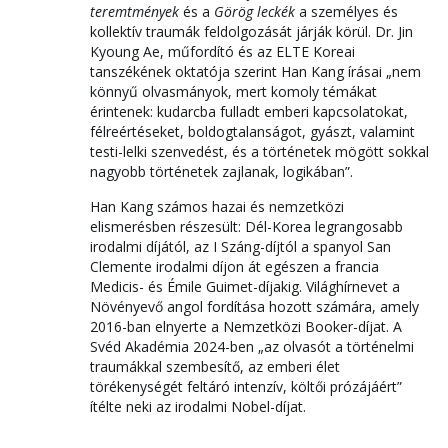
teremtmények
és a
Görög leckék
a személyes és
kollektív traumák feldolgozását járják körül. Dr. Jin
Kyoung Ae, műfordító és az ELTE Koreai
tanszékének oktatója szerint Han Kang írásai „nem
könnyű olvasmányok, mert komoly témákat
érintenek: kudarcba fulladt emberi kapcsolatokat,
félreértéseket, boldogtalanságot, gyászt, valamint
testi-lelki szenvedést, és a történetek mögött sokkal
nagyobb történetek zajlanak, logikában”.
Han Kang számos hazai és nemzetközi
elismerésben részesült: Dél-Korea legrangosabb
irodalmi díjától, az I Száng-díjtól a spanyol San
Clemente irodalmi díjon át egészen a francia
Medicis- és Émile Guimet-díjakig. Világhírnevet a
Növényevő angol fordítása hozott számára, amely
2016-ban elnyerte a Nemzetközi Booker-díjat. A
Svéd Akadémia 2024-ben „az olvasót a történelmi
traumákkal szembesítő, az emberi élet
törékenységét feltáró intenzív, költői prózájáért”
ítélte neki az irodalmi Nobel-díjat.