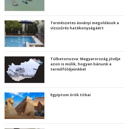
Természetes ásványi megoldások a
vízszűrés hatékonyságáért
Túlbetonozva: Magyarország jövője
azon is múlik, hogyan bánunk a
termőföldjeinkkel
Egyiptom örök titkai