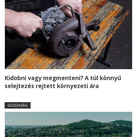
Kidobni vagy megmenteni? A túl könnyű
selejtezés rejtett környezeti ára
GAZDASÁG