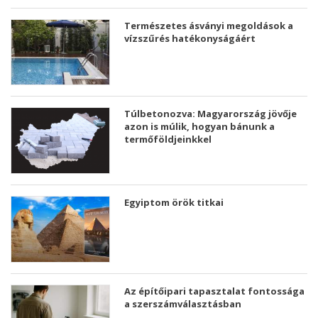
Természetes ásványi megoldások a
vízszűrés hatékonyságáért
Túlbetonozva: Magyarország jövője
azon is múlik, hogyan bánunk a
termőföldjeinkkel
Egyiptom örök titkai
Az építőipari tapasztalat fontossága
a szerszámválasztásban