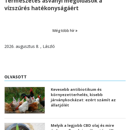
Természetes ásványi megoldások a
vízszűrés hatékonyságáért
Még több hír
2026. augusztus 8. , László
OLVASOTT
Kevesebb antibiotikum és
környezetterhelés, kisebb
járványkockázat: ezért számít az
állatjólét
Melyik a legjobb CBD olaj és mire