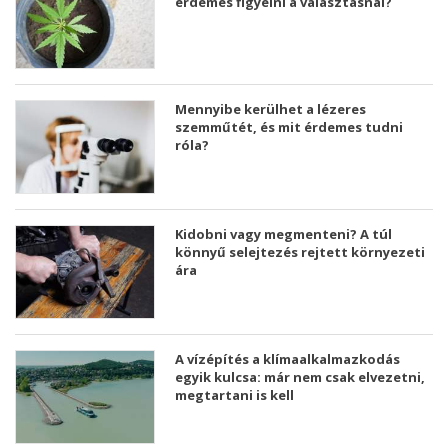
érdemes figyelni a választásnál?
Mennyibe kerülhet a lézeres
szemműtét, és mit érdemes tudni
róla?
Kidobni vagy megmenteni? A túl
könnyű selejtezés rejtett környezeti
ára
A vízépítés a klímaalkalmazkodás
egyik kulcsa: már nem csak elvezetni,
megtartani is kell