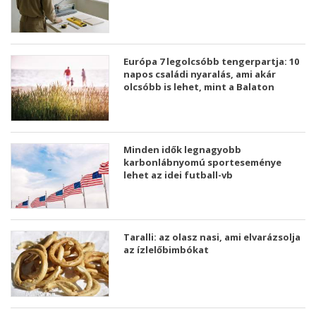
Európa 7 legolcsóbb tengerpartja: 10
napos családi nyaralás, ami akár
olcsóbb is lehet, mint a Balaton
Minden idők legnagyobb
karbonlábnyomú sporteseménye
lehet az idei futball-vb
Taralli: az olasz nasi, ami elvarázsolja
az ízlelőbimbókat