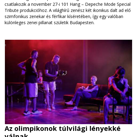
csatlakozik a november 27-i 101 Hang – Depeche Mode Special
Tribute produkcióhoz. A világhírű zenész két ikonikus dalt ad elő
szimfonikus zenekar és férfikar kíséretében, így egy valóban
különleges zenei pillanat születik Budapesten.
Az olimpikonok túlvilági lényekké
válnak