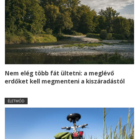
Nem elég több fát ültetni: a meglévő
erdőket kell megmenteni a kiszáradástól
ÉLETMÓD