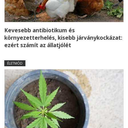
Kevesebb antibiotikum és
környezetterhelés, kisebb járványkockázat:
ezért számít az állatjólét
ÉLETMÓD