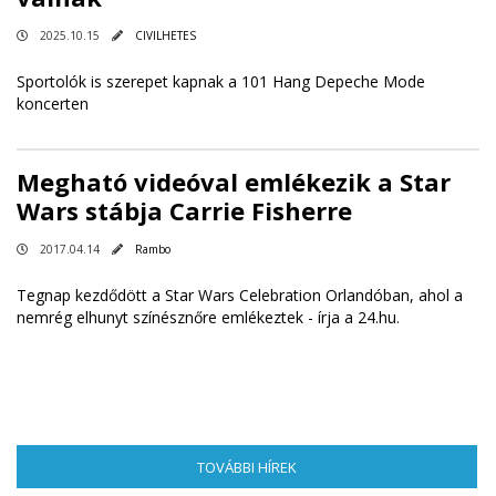
2025.10.15
CIVILHETES
Sportolók is szerepet kapnak a 101 Hang Depeche Mode
koncerten
Megható videóval emlékezik a Star
Wars stábja Carrie Fisherre
2017.04.14
Rambo
Tegnap kezdődött a Star Wars Celebration Orlandóban, ahol a
nemrég elhunyt színésznőre emlékeztek -
írja a 24.hu
.
TOVÁBBI HÍREK
(AKTÍV FÜL)