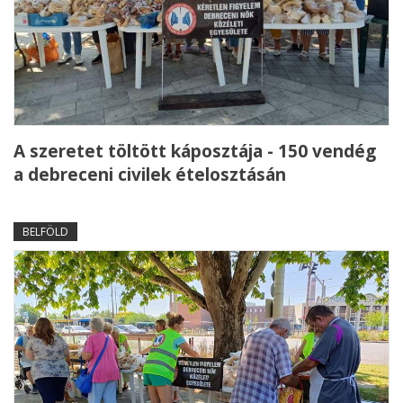
A szeretet töltött káposztája - 150 vendég
a debreceni civilek ételosztásán
BELFÖLD