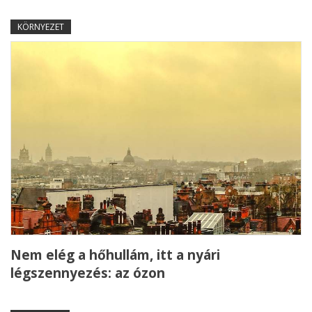
KÖRNYEZET
Nem elég a hőhullám, itt a nyári
légszennyezés: az ózon