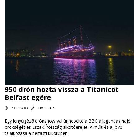
950 drón hozta vissza a Titanicot
Belfast egére
2026.04.03
CIVILHETES
Egy lenyűgöző drónshow-val ünnepelte a BBC a legendás hajó
örökségét és Észak-Írország alkotóerejét. A múlt és a jövő
találkozása a belfasti kikötőben.