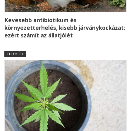
Kevesebb antibiotikum és
környezetterhelés, kisebb járványkockázat:
ezért számít az állatjólét
ÉLETMÓD