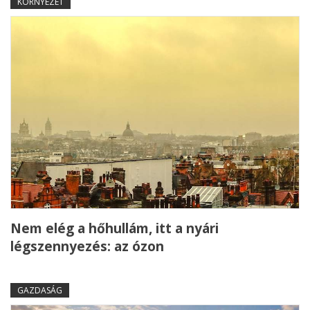
KÖRNYEZET
Nem elég a hőhullám, itt a nyári
légszennyezés: az ózon
GAZDASÁG