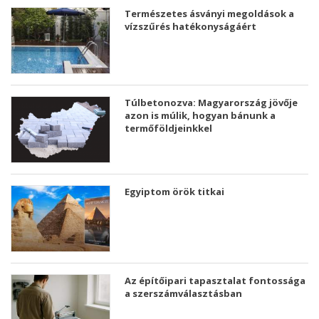
Természetes ásványi megoldások a
vízszűrés hatékonyságáért
Túlbetonozva: Magyarország jövője
azon is múlik, hogyan bánunk a
termőföldjeinkkel
Egyiptom örök titkai
Az építőipari tapasztalat fontossága
a szerszámválasztásban