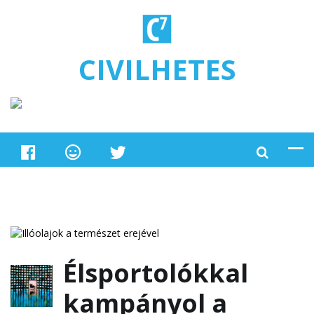
Ugrás a tartalomra
CIVILHETES
Élsportolókkal
kampányol a