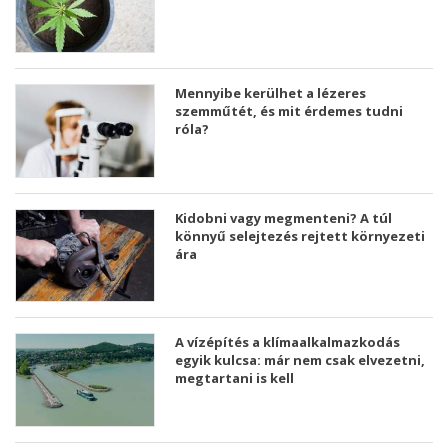
Mennyibe kerülhet a lézeres
szemműtét, és mit érdemes tudni
róla?
Kidobni vagy megmenteni? A túl
könnyű selejtezés rejtett környezeti
ára
A vízépítés a klímaalkalmazkodás
egyik kulcsa: már nem csak elvezetni,
megtartani is kell