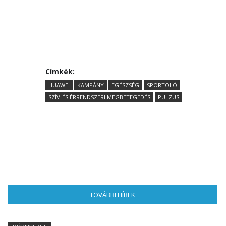
Címkék:
HUAWEI
KAMPÁNY
EGÉSZSÉG
SPORTOLÓ
SZÍV-ÉS ÉRRENDSZERI MEGBETEGEDÉS
PULZUS
TOVÁBBI HÍREK
(AKTÍV FÜL)