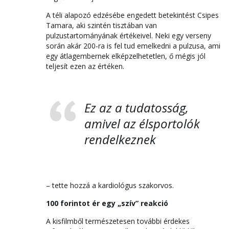
A téli alapozó edzésébe engedett betekintést Csipes
Tamara, aki szintén tisztában van
pulzustartományának értékeivel. Neki egy verseny
során akár 200-ra is fel tud emelkedni a pulzusa, ami
egy átlagembernek elképzelhetetlen, ő mégis jól
teljesít ezen az értéken.
Ez az a tudatosság,
amivel az élsportolók
rendelkeznek
– tette hozzá a kardiológus szakorvos.
100 forintot ér egy „szív” reakció
A kisfilmből természetesen további érdekes