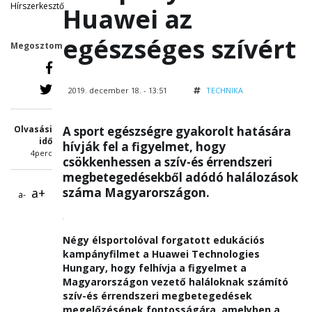
Hírszerkesztő
Huawei az
egészséges szívért
Megosztom
2019. december 18. - 13:51
TECHNIKA
Olvasási
A sport egészségre gyakorolt hatására
idő
hívják fel a figyelmet, hogy
4perc
csökkenhessen a szív-és érrendszeri
megbetegedésekből adódó halálozások
a+
száma Magyarországon.
a-
Négy élsportolóval forgatott edukációs
kampányfilmet a Huawei Technologies
Hungary, hogy felhívja a figyelmet a
Magyarországon vezető haláloknak számító
szív-és érrendszeri megbetegedések
megelőzésének fontosságára, amelyben a