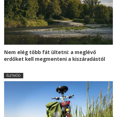
Nem elég több fát ültetni: a meglévő
erdőket kell megmenteni a kiszáradástól
ÉLETMÓD