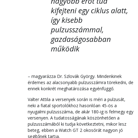
nagyobb erőt tud
kifejteni egy ciklus alatt,
így kisebb
pulzusszámmal,
gazdaságosabban
működik
– magyarázza Dr. Szlovák György. Mindenkinek
érdemes az alacsonyabb pulzusszámra törekedni, de
ennek konkrét meghatározása egyénfüggő.
Valter Attila a versenyek során is méri a pulzusát,
neki a fiatal sportolókhoz hasonlóan 45-ös a
nyugalmi pulzusszáma, de akár 180-ig is felmegy egy
versenyen. A tudatosságának köszönhetően a
pulzusszámából ki tudja következtetni, mikor lesz
beteg, ebben a Watch GT 2 okosórát nagyon jó
segítőnek tartja.