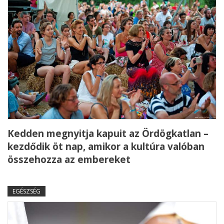
Kedden megnyitja kapuit az Ördögkatlan –
kezdődik öt nap, amikor a kultúra valóban
összehozza az embereket
EGÉSZSÉG