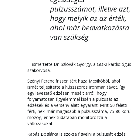
pulzusszámot, illetve azt,
hogy melyik az az érték,
ahol már beavatkozásra
van szüksé
g
– ismertette Dr. Szlovák György, a GOKI kardiológus
szakorvosa.
Szőnyi Ferenc frissen tért haza Mexikóból, ahol
ismét teljesítette a húszszoros Ironman távot, így
egy levezető edzésen mesélt arról, hogy
folyamatosan figyelemmel kíséri a pulzusát az
edzések és a verseny alatt egyaránt. Mint 50 feletti
férfi, neki már magasabb a pulzusszáma, 75-80 körül
mozog, ennek tudatában monitorozza a
változásokat.
Kapás Boglárka is szokta figyelni a pulzusát edzés