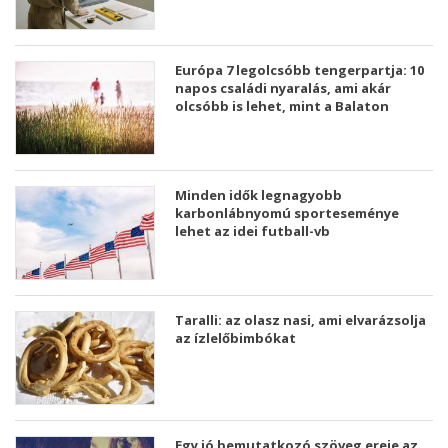
Európa 7 legolcsóbb tengerpartja: 10
napos családi nyaralás, ami akár
olcsóbb is lehet, mint a Balaton
Minden idők legnagyobb
karbonlábnyomú sporteseménye
lehet az idei futball-vb
Taralli: az olasz nasi, ami elvarázsolja
az ízlelőbimbókat
Egy jó bemutatkozó szöveg ereje az