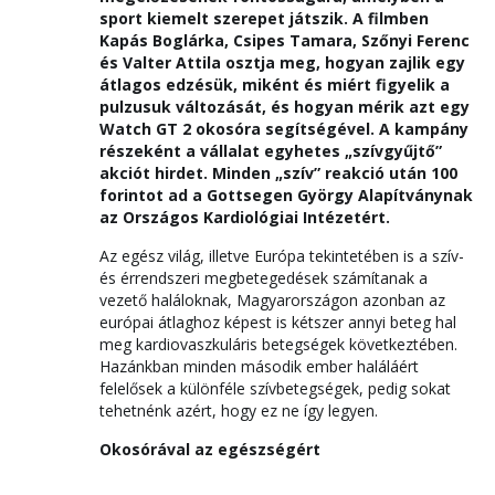
sport kiemelt szerepet játszik. A filmben
Kapás Boglárka, Csipes Tamara, Szőnyi Ferenc
és Valter Attila osztja meg, hogyan zajlik egy
átlagos edzésük, miként és miért figyelik a
pulzusuk változását, és hogyan mérik azt egy
Watch GT 2 okosóra segítségével. A kampány
részeként a vállalat egyhetes „szívgyűjtő”
akciót hirdet. Minden „szív” reakció után 100
forintot ad a Gottsegen György Alapítványnak
az Országos Kardiológiai Intézetért.
Az egész világ, illetve Európa tekintetében is a szív-
és érrendszeri megbetegedések számítanak a
vezető haláloknak, Magyarországon azonban az
európai átlaghoz képest is kétszer annyi beteg hal
meg kardiovaszkuláris betegségek következtében.
Hazánkban minden második ember haláláért
felelősek a különféle szívbetegségek, pedig sokat
tehetnénk azért, hogy ez ne így legyen.
Okosórával az egészségért