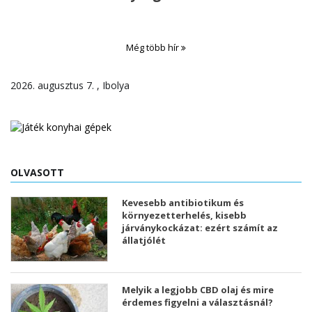
Még több hír
2026. augusztus 7. , Ibolya
OLVASOTT
Kevesebb antibiotikum és
környezetterhelés, kisebb
járványkockázat: ezért számít az
állatjólét
Melyik a legjobb CBD olaj és mire
érdemes figyelni a választásnál?