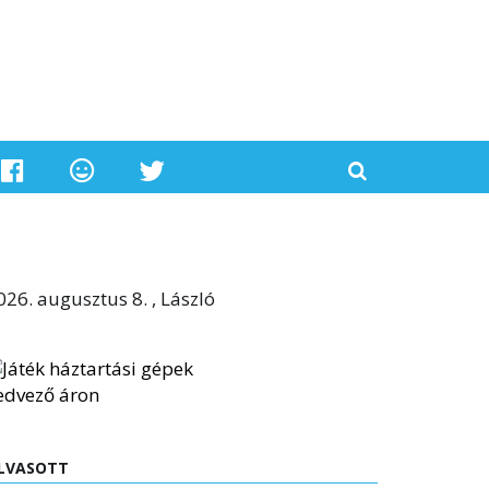
026. augusztus 8. , László
LVASOTT