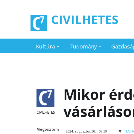
Ugrás a tartalomra
CIVILHETES
Kultúra
Tudomány
Gazdasá
Mikor érd
vásárláso
CIVILHETES
Megosztom
2024. augusztus 30. - 08:39
TECHN