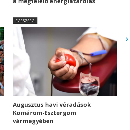
a megfelelő energiatárolás
EGÉSZSÉG
Augusztus havi véradások
Komárom-Esztergom
vármegyében