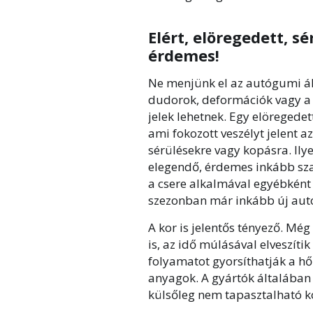
Elért, elöregedett, s
érdemes!
Ne menjünk el az autógumi ál
dudorok, deformációk vagy a 
jelek lehetnek. Egy elöregedet
ami fokozott veszélyt jelent a
sérülésekre vagy kopásra. Ily
elegendő, érdemes inkább sza
a csere alkalmával egyébként i
szezonban már inkább új autó
A kor is jelentős tényező. Még
is, az idő múlásával elveszít
folyamatot gyorsíthatják a h
anyagok. A gyártók általában h
külsőleg nem tapasztalható 