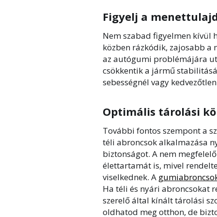
Figyelj a menettulaj
Nem szabad figyelmen kívül h
közben rázkódik, zajosabb a 
az autógumi problémájára ut
csökkentik a jármű stabilitás
sebességnél vagy kedvezőtlen
Optimális tárolási 
További fontos szempont a sze
téli abroncsok alkalmazása n
biztonságot. A nem megfelelő
élettartamát is, mivel rende
viselkednek. A
gumiabroncso
Ha téli és nyári abroncsokat 
szerelő által kínált tárolási 
oldhatod meg otthon, de bizt