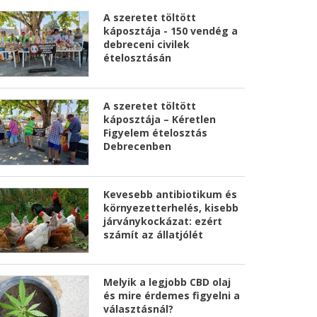
A szeretet töltött
káposztája - 150 vendég a
debreceni civilek
ételosztásán
A szeretet töltött
káposztája – Kéretlen
Figyelem ételosztás
Debrecenben
Kevesebb antibiotikum és
környezetterhelés, kisebb
járványkockázat: ezért
számít az állatjólét
Melyik a legjobb CBD olaj
és mire érdemes figyelni a
választásnál?