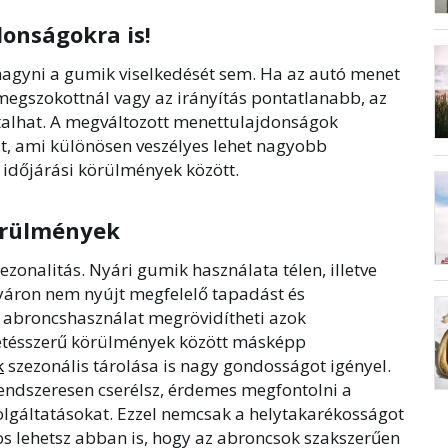
donságokra is!
agyni a gumik viselkedését sem. Ha az autó menet
megszokottnál vagy az irányítás pontatlanabb, az
alhat. A megváltozott menettulajdonságok
át, ami különösen veszélyes lehet nagyobb
 időjárási körülmények között.
körülmények
zonalitás. Nyári gumik használata télen, illetve
yáron nem nyújt megfelelő tapadást és
 abroncshasználat megrövidítheti azok
ltetésszerű körülmények között másképp
k
szezonális tárolása is nagy gondosságot igényel.
rendszeresen cserélsz, érdemes megfontolni a
szolgáltatásokat. Ezzel nemcsak a helytakarékosságot
os lehetsz abban is, hogy az abroncsok szakszerűen