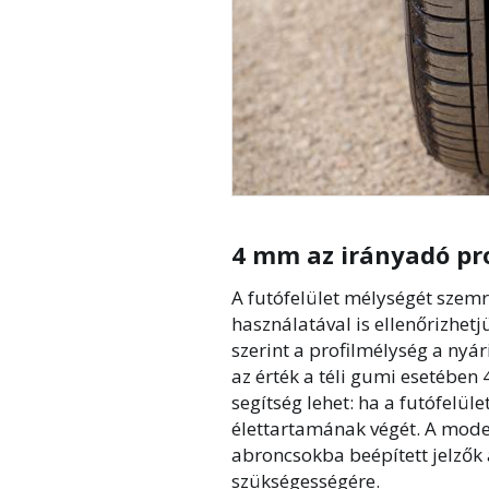
4 mm az irányadó pro
A futófelület mélységét szemr
használatával is ellenőrizhet
szerint a profilmélység a nyá
az érték a téli gumi esetében
segítség lehet: ha a futófelüle
élettartamának végét. A mode
abroncsokba beépített jelzők
szükségességére.