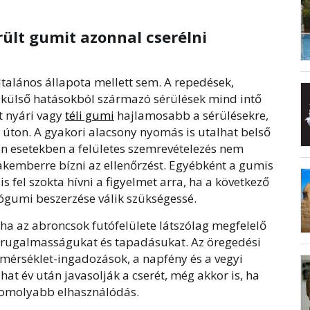
érült gumit azonnal cserélni
talános állapota mellett sem. A repedések,
külső hatásokból származó sérülések mind intő
t nyári vagy
téli gumi
hajlamosabb a sérülésekre,
z úton. A gyakori alacsony nyomás is utalhat belső
en esetekben a felületes szemrevételezés nem
kemberre bízni az ellenőrzést. Egyébként a gumis
s fel szokta hívni a figyelmet arra, ha a következő
gumi beszerzése válik szükségessé.
 ha az abroncsok futófelülete látszólag megfelelő
ik rugalmasságukat és tapadásukat. Az öregedési
őmérséklet-ingadozások, a napfény és a vegyi
at év után javasolják a cserét, még akkor is, ha
komolyabb elhasználódás.