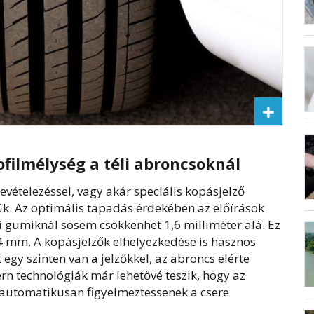
filmélység a téli abroncsoknál
evételezéssel, vagy akár speciális kopásjelző
jük. Az optimális tapadás érdekében az előírások
ri gumiknál sosem csökkenhet 1,6 milliméter alá. Ez
 4 mm. A kopásjelzők elhelyezkedése is hasznos
t egy szinten van a jelzőkkel, az abroncs elérte
rn technológiák már lehetővé teszik, hogy az
 automatikusan figyelmeztessenek a csere