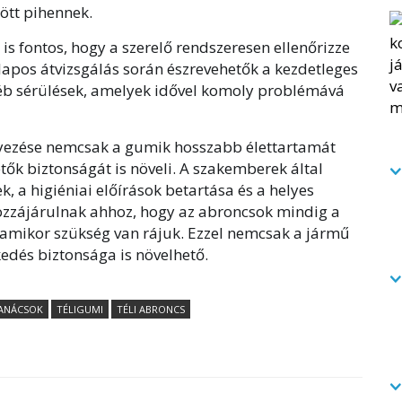
ött pihennek.
 is fontos, hogy a szerelő rendszeresen ellenőrizze
lapos átvizsgálás során észrevehetők a kezdetleges
éb sérülések, amelyek idővel komoly problémává
lyezése nemcsak a gumik hosszabb élettartamát
tők biztonságát is növeli. A szakemberek által
k, a higiéniai előírások betartása és a helyes
zzájárulnak ahhoz, hogy az abroncsok mindig a
 amikor szükség van rájuk. Ezzel nemcsak a jármű
edés biztonsága is növelhető.
ANÁCSOK
TÉLIGUMI
TÉLI ABRONCS