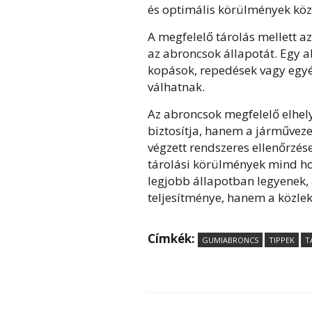
és optimális körülmények köz
A megfelelő tárolás mellett az
az abroncsok állapotát. Egy a
kopások, repedések vagy egy
válhatnak.
Az abroncsok megfelelő elhe
biztosítja, hanem a járműveze
végzett rendszeres ellenőrzése
tárolási körülmények mind ho
legjobb állapotban legyenek,
teljesítménye, hanem a közlek
Címkék:
GUMIABRONCS
TIPPEK
T