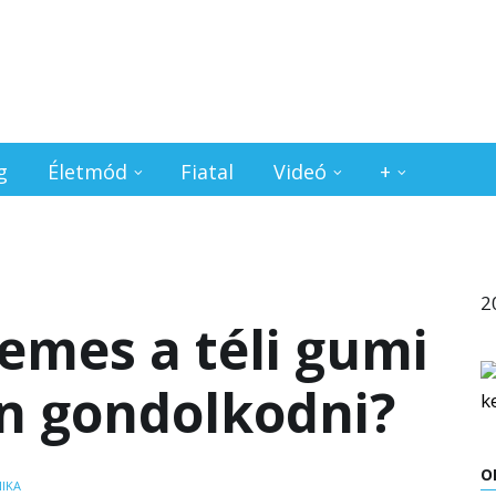
g
Életmód
Fiatal
Videó
+
2
emes a téli gumi
n gondolkodni?
O
IKA