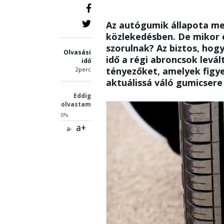
Az autógumik állapota me
közlekedésben. De mikor ér
szorulnak? Az biztos, hogy
Olvasási
idő a régi abroncsok levá
idő
tényezőket, amelyek figy
2perc
aktuálissá váló gumicsere
Eddig
olvastam
0%
a+
a-