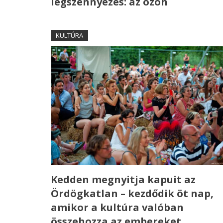
légszennyezés: az ózon
KULTÚRA
Kedden megnyitja kapuit az
Ördögkatlan – kezdődik öt nap,
amikor a kultúra valóban
összehozza az embereket