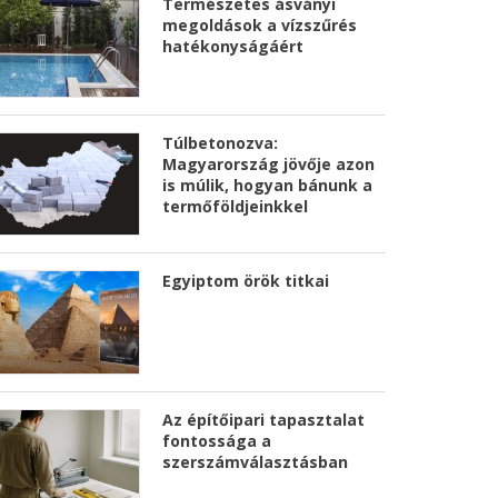
Természetes ásványi
megoldások a vízszűrés
hatékonyságáért
Túlbetonozva:
Magyarország jövője azon
is múlik, hogyan bánunk a
termőföldjeinkkel
Egyiptom örök titkai
Az építőipari tapasztalat
fontossága a
szerszámválasztásban