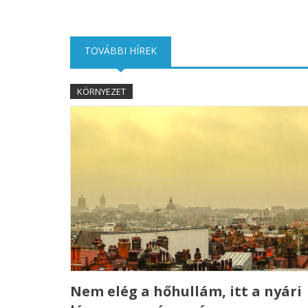
TOVÁBBI HÍREK
(AKTÍV FÜL)
KÖRNYEZET
Nem elég a hőhullám, itt a nyári