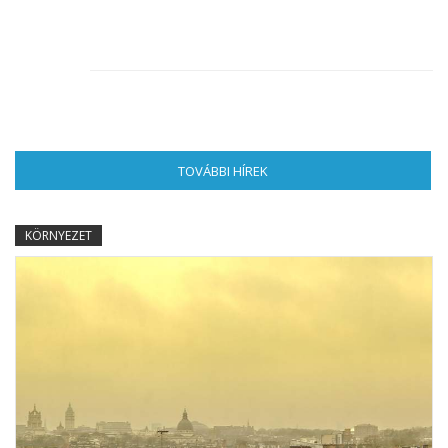
TOVÁBBI HÍREK
(AKTÍV FÜL)
KÖRNYEZET