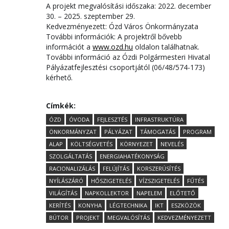
A projekt megvalósítási időszaka: 2022. december
30. – 2025. szeptember 29.
Kedvezményezett: Ózd Város Önkormányzata
További információk: A projektről bővebb
információt a
www.ozd.hu
oldalon találhatnak.
További információ az Ózdi Polgármesteri Hivatal
Pályázatfejlesztési csoportjától (06/48/574-173)
kérhető.
Címkék:
ÓZD
ÓVODA
FEJLESZTÉS
INFRASTRUKTÚRA
ÖNKORMÁNYZAT
PÁLYÁZAT
TÁMOGATÁS
PROGRAM
ALAP
KÖLTSÉGVETÉS
KÖRNYEZET
NEVELÉS
SZOLGÁLTATÁS
ENERGIAHATÉKONYSÁG
RACIONALIZÁLÁS
FELÚJÍTÁS
KORSZERÚSÍTÉS
NYÍLÁSZÁRÓ
HŐSZIGETELÉS
VÍZSZIGETELÉS
FŰTÉS
VILÁGÍTÁS
NAPKOLLEKTOR
NAPELEM
ELŐTETŐ
KERÍTÉS
KONYHA
LÉGTECHNIKA
IKT
ESZKÖZÖK
BÚTOR
PROJEKT
MEGVALÓSÍTÁS
KEDVEZMÉNYEZETT