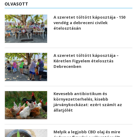
OLVASOTT
A szeretet töltött káposztája - 150
vendég a debreceni civilek
ételosztásán
A szeretet töltött káposztája –
Kéretlen Figyelem ételosztás
Debrecenben
Kevesebb antibiotikum és
környezetterhelés, kisebb
járványkockázat: ezért számít az
állatjólét
Melyik a legjobb CBD olaj és mire