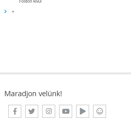
Földön kívül
+
Maradjon velünk!