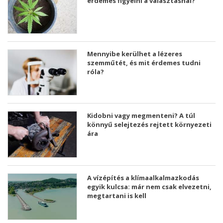
érdemes figyelni a választásnál?
Mennyibe kerülhet a lézeres
szemműtét, és mit érdemes tudni
róla?
Kidobni vagy megmenteni? A túl
könnyű selejtezés rejtett környezeti
ára
A vízépítés a klímaalkalmazkodás
egyik kulcsa: már nem csak elvezetni,
megtartani is kell