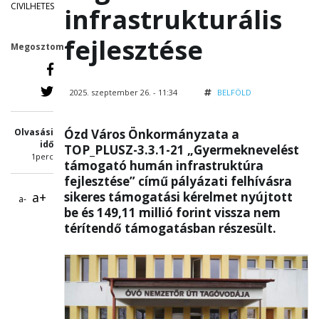
CIVILHETES
infrastrukturális
fejlesztése
Megosztom
2025. szeptember 26. - 11:34
BELFÖLD
Olvasási
Ózd Város Önkormányzata a
idő
TOP_PLUSZ-3.3.1-21 „Gyermeknevelést
1perc
támogató humán infrastruktúra
fejlesztése” című pályázati felhívásra
a+
sikeres támogatási kérelmet nyújtott
a-
be és 149,11 millió forint vissza nem
térítendő támogatásban részesült.