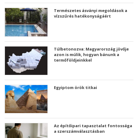
Természetes ásványi megoldások a
vízszűrés hatékonyságáért
Túlbetonozva: Magyarország jövője
azon is múlik, hogyan bánunk a
termőföldjeinkkel
Egyiptom örök titkai
Az építőipari tapasztalat fontossága
a szerszámválasztásban