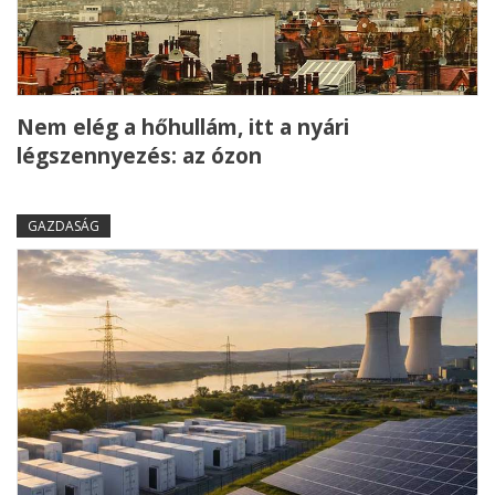
Nem elég a hőhullám, itt a nyári
légszennyezés: az ózon
GAZDASÁG