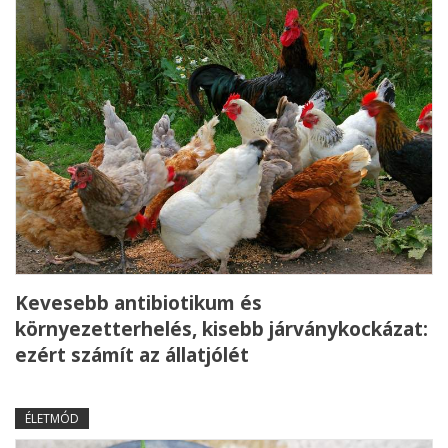
Kevesebb antibiotikum és
környezetterhelés, kisebb járványkockázat:
ezért számít az állatjólét
ÉLETMÓD