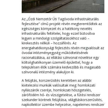
Az „Ózdi Nemzetőr Úti Tagóvoda infrastrukturális
fejlesztése” című projekt révén megteremtődtek az
egészséges környezet és a hatékony nevelés
infrastrukturális feltételei, hogy ezzel biztosítva
legyen a minőségi szolgáltatásokhoz való –
kirekesztés nélküli – hozzáférés. Az
energiahatékonysági fejlesztés révén megvalósult az
óvodai intézményegység működtetésének
racionalizálása, az ellátási színvonal növelése egy
költséghatékonyan üzemelő épülettel, hogy a
településen élők számára kedvezőbb és magasabb
színvonalú intézmény alakuljon ki.
A felújítás, korszerűsítés keretében az alábbi
kivitelezési munkák valósultak meg: homlokzati
nyílászárók cseréje, homlokzati hőszigetelés,
zárófödém hő- és vízszigetelése, a fűtési rendszer
szekunder körének felújítása, világításkorszerűsítés,
napkollektor üzembe helyezése, napelemes rendszer