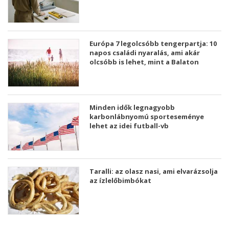
Európa 7 legolcsóbb tengerpartja: 10
napos családi nyaralás, ami akár
olcsóbb is lehet, mint a Balaton
Minden idők legnagyobb
karbonlábnyomú sporteseménye
lehet az idei futball-vb
Taralli: az olasz nasi, ami elvarázsolja
az ízlelőbimbókat