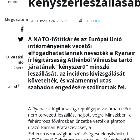
kényszerleszállásá
ember
Megosztom
2021. május 24. - 06:22
KÜLFÖLD
A NATO-főtitkár és az Európai Unió
intézményeinek vezetői
elfogadhatatlannak nevezték a Ryanair
Olvasási
ír légitársaság Athénból Vilniusba tartó
idő
járatának "kényszerű" minszki
2perc
leszállását, az incidens kivizsgálását
követelték, és valamennyi utas
a+
a-
szabadon engedésére szólítottak fel.
A Ryanair ír légitársaság repülőgépe vasárnap előre
nem tervezett leszállást hajtott végre Minszkben, a
fehérorosz fővárosban őrizetbe vették a járaton
utazó Raman Prataszevicset, a
Fehéroroszországban szélsőségesnek nyilvánított
NEXTA nevű Telegram-csatorna volt főszerkesztőjét