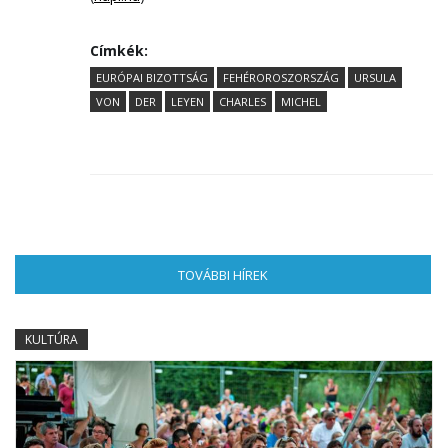
Címkék:
EURÓPAI BIZOTTSÁG
FEHÉROROSZORSZÁG
URSULA
VON
DER
LEYEN
CHARLES
MICHEL
TOVÁBBI HÍREK
(AKTÍV FÜL)
KULTÚRA