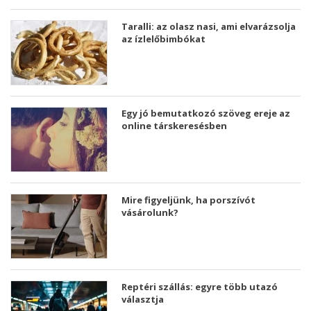
Taralli: az olasz nasi, ami elvarázsolja
az ízlelőbimbókat
Egy jó bemutatkozó szöveg ereje az
online társkeresésben
Mire figyeljünk, ha porszívót
vásárolunk?
Reptéri szállás: egyre több utazó
választja