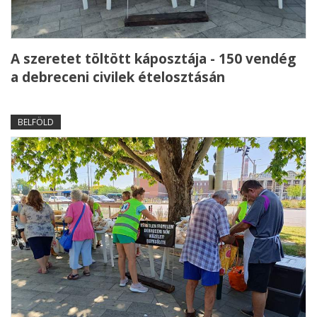
A szeretet töltött káposztája - 150 vendég
a debreceni civilek ételosztásán
BELFÖLD