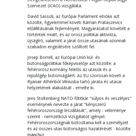
Szervezet (ICAO) vizsgálata.
David Sassoli, az Európai Parlament elnöke azt
közölte, figyelemmel követi Raman Prataszevics
előállításának fejleményeit. Magyarázatot követelt a
történtek miatt, és az orosz politikai aktivista,
újságíró, valamint a járat össze utasának azonnali
szabadon engedésére szólított fel.
Josep Borrell, az Európai Unió kül- és
biztonságpolitikai főképviselője azt közölte: a
fehérorosz kormány felelős az utasok és a
repülőgép biztonságáért. Az EU szorosan követi a
Ryanair Athénból Vilniusba tartó járata és utasai
helyzetének alakulását - emelte ki.
Jens Stoltenberg NATO-főtitkár "súlyos és veszélyes"
eseménynek nevezte a járat "kényszerű
fehéroroszországi leszállását", amely - véleménye
szerint - nemzetközi vizsgálatot igényel.
Fehéroroszországnak biztosítania kell a személyzet
és az összes utas biztonságos hazatérését - közölte.
(
napi.hu
)