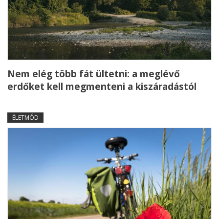
Nem elég több fát ültetni: a meglévő
erdőket kell megmenteni a kiszáradástól
ÉLETMÓD