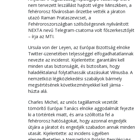
nem tervezett leszállást hajtott végre Minszkben, a
fehérorosz fővárosban őrizetbe vették a járaton
utazó Raman Prataszevicset, a
Fehéroroszországban szélsőségesnek nyilvánított
NEXTA nevű Telegram-csatorna volt főszerkesztőjét
– írja az MTI.
Ursula von der Leyen, az Európai Bizottság elnöke
Twitter-üzenetében teljességgel elfogadhatatlannak
nevezte az incidenst. Kijelentette: garantálni kell
minden utas biztonságát, és biztosítani, hogy
haladéktalanul folytathassák utazásukat Vilniusba. A
nemzetközi légiközlekedési szabályok bármely
megsértésének következményekkel kell járnia -
húzta alá.
Charles Michel, az uniós tagállamok vezetőit
tömörítő Európai Tanács elnöke aggodalmát fejezte
ki a történtek miatt, és arra szólította fel a
fehérorosz hatóságokat, hogy azonnal engedjék
útjára a járatot és engedjék szabadon annak minden
utasát. Kijelentette: az incidens ügyében
elengedhetetlen a Nemzetközi Polgári Repülésügyi