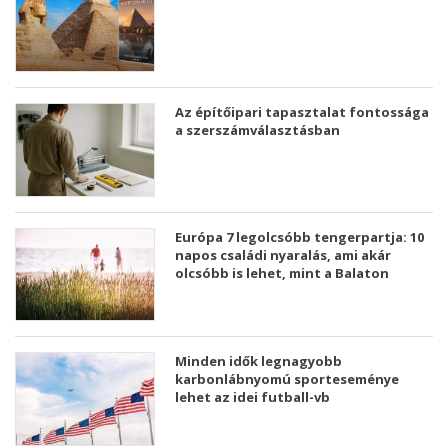
Az építőipari tapasztalat fontossága
a szerszámválasztásban
Európa 7 legolcsóbb tengerpartja: 10
napos családi nyaralás, ami akár
olcsóbb is lehet, mint a Balaton
Minden idők legnagyobb
karbonlábnyomú sporteseménye
lehet az idei futball-vb