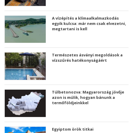
A vízépítés a klímaalkalmazkodás
egyik kulcsa: már nem csak elvezetni,
megtartani is kell
Természetes ásványi megoldások a
vízszűrés hatékonyságáért
Túlbetonozva: Magyarország jövője
azon is múlik, hogyan bánunk a
termőföldjeinkkel
Egyiptom örök titkai