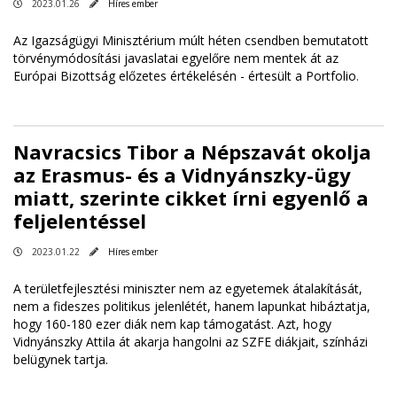
2023.01.26
Híres ember
Az Igazságügyi Minisztérium múlt héten csendben bemutatott
törvénymódosítási javaslatai egyelőre nem mentek át az
Európai Bizottság előzetes értékelésén - értesült a
Portfolio
.
Navracsics Tibor a Népszavát okolja
az Erasmus- és a Vidnyánszky-ügy
miatt, szerinte cikket írni egyenlő a
feljelentéssel
2023.01.22
Híres ember
A területfejlesztési miniszter nem az egyetemek átalakítását,
nem a fideszes politikus jelenlétét, hanem lapunkat hibáztatja,
hogy 160-180 ezer diák nem kap támogatást. Azt, hogy
Vidnyánszky Attila át akarja hangolni az SZFE diákjait, színházi
belügynek tartja.