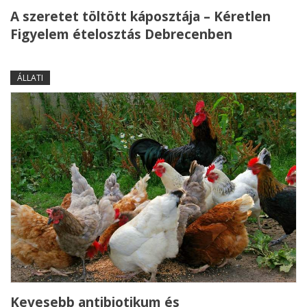
A szeretet töltött káposztája – Kéretlen
Figyelem ételosztás Debrecenben
ÁLLATI
Kevesebb antibiotikum és