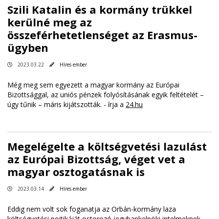
Szili Katalin és a kormány trükkel
kerülné meg az
összeférhetetlenséget az Erasmus-
ügyben
2023.03.22
Híres ember
Még meg sem egyezett a magyar kormány az Európai
Bizottsággal, az uniós pénzek folyósításának egyik feltételét –
úgy tűnik – máris kijátszották. - írja a
24.hu
Megelégelte a költségvetési lazulást
az Európai Bizottság, véget vet a
magyar osztogatásnak is
2023.03.14
Híres ember
Eddig nem volt sok foganatja az Orbán-kormány laza
költségvetési poitikáját ostorozó jegybankelnöki intelmeknek.