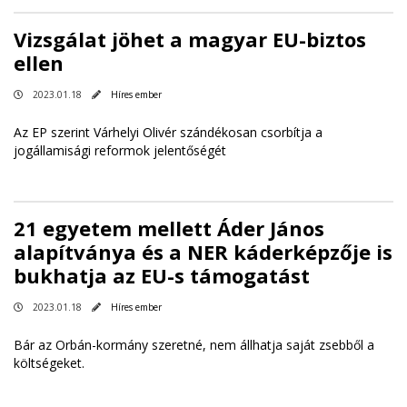
Vizsgálat jöhet a magyar EU-biztos
ellen
2023.01.18
Híres ember
Az EP szerint Várhelyi Olivér szándékosan csorbítja a
jogállamisági reformok jelentőségét
21 egyetem mellett Áder János
alapítványa és a NER káderképzője is
bukhatja az EU-s támogatást
2023.01.18
Híres ember
Bár az Orbán-kormány szeretné, nem állhatja saját zsebből a
költségeket.