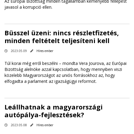
Az Európai Bizottság minden tagállamban keményebb fellépést
javasol a korrupció ellen.
Büsszel üzeni: nincs részletfizetés,
minden feltételt teljesíteni kell
2023.05.09
Híres ember
Túl korai még erről beszélni – mondta Vera Jourova, az Európai
Bizottság alelnöke azzal kapcsolatban, hogy mennyiben viszi
közelebb Magyarországot az uniós forrásokhoz az, hogy
elfogadta a parlament az igazságügyi reformot.
Leállhatnak a magyarországi
autópálya-fejlesztések?
2023.05.08
Híres ember