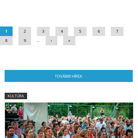
Oldalak
1
2
3
4
5
6
7
8
9
…
›
»
TOVÁBBI HÍREK
(AKTÍV FÜL)
KULTÚRA