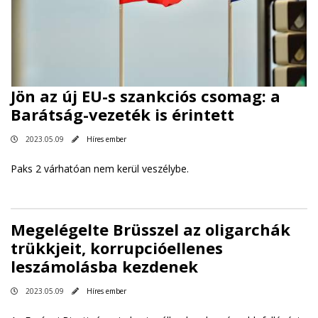
Jön az új EU-s szankciós csomag: a
Barátság-vezeték is érintett
2023.05.09
Híres ember
Paks 2 várhatóan nem kerül veszélybe.
Megelégelte Brüsszel az oligarchák
trükkjeit, korrupcióellenes
leszámolásba kezdenek
2023.05.09
Híres ember