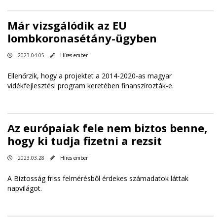
Már vizsgálódik az EU
lombkoronasétány-ügyben
2023.04.05
Híres ember
Ellenőrzik, hogy a projektet a 2014-2020-as magyar
vidékfejlesztési program keretében finanszírozták-e.
Az európaiak fele nem biztos benne,
hogy ki tudja fizetni a rezsit
2023.03.28
Híres ember
A Biztosság friss felmérésből érdekes számadatok láttak
napvilágot.