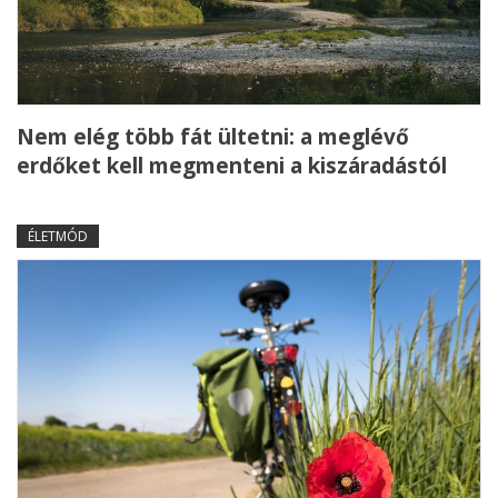
Nem elég több fát ültetni: a meglévő
erdőket kell megmenteni a kiszáradástól
ÉLETMÓD