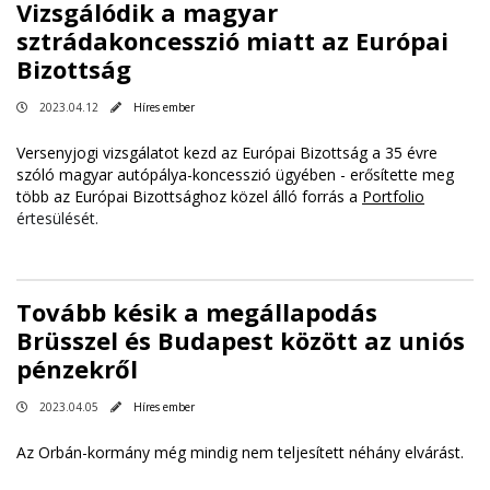
Vizsgálódik a magyar
sztrádakoncesszió miatt az Európai
Bizottság
2023.04.12
Híres ember
Versenyjogi vizsgálatot kezd az Európai Bizottság a 35 évre
szóló magyar autópálya-koncesszió ügyében - erősítette meg
több az Európai Bizottsághoz közel álló forrás a
Portfolio
értesülését.
Tovább késik a megállapodás
Brüsszel és Budapest között az uniós
pénzekről
2023.04.05
Híres ember
Az Orbán-kormány még mindig nem teljesített néhány elvárást.