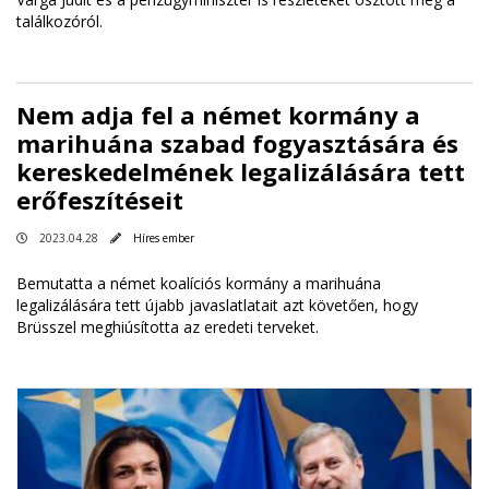
találkozóról.
Nem adja fel a német kormány a
marihuána szabad fogyasztására és
kereskedelmének legalizálására tett
erőfeszítéseit
2023.04.28
Híres ember
Bemutatta a német koalíciós kormány a marihuána
legalizálására tett újabb javaslatlatait azt követően, hogy
Brüsszel meghiúsította az eredeti terveket.