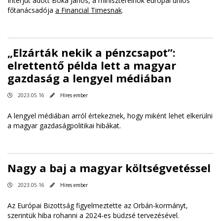
Interjút adott Bóka János, a miniszterelnök európai uniós
főtanácsadója
a Financial Timesnak
.
„Elzárták nekik a pénzcsapot”:
elrettentő példa lett a magyar
gazdaság a lengyel médiában
2023.05.16
Híres ember
A lengyel médiában arról értekeznek, hogy miként lehet elkerülni
a magyar gazdaságpolitikai hibákat.
Nagy a baj a magyar költségvetéssel
2023.05.16
Híres ember
Az Európai Bizottság figyelmeztette az Orbán-kormányt,
szerintük hiba rohanni a 2024-es büdzsé tervezésével.