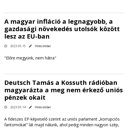
A magyar infláció a legnagyobb, a
gazdasági növekedés utolsók között
lesz az EU-ban
2023.05.15
Híres ember
"Előre megyünk, nem hátra"
Deutsch Tamás a Kossuth rádióban
magyarázta a meg nem érkező uniós
pénzek okait
2023.05.14
Híres ember
A fideszes EP-képviselő szerint az uniós parlament „korrupciós
fantomokat” lát majd nálunk, ahol pedig minden nagyon szép,