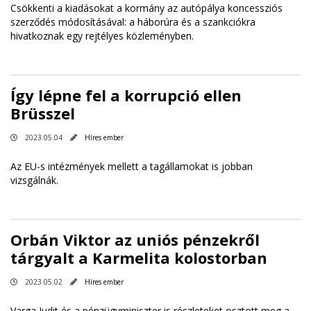
Csökkenti a kiadásokat a kormány az autópálya koncessziós
szerződés módosításával: a háborúra és a szankciókra
hivatkoznak egy rejtélyes közleményben.
Így lépne fel a korrupció ellen
Brüsszel
2023.05.04
Híres ember
Az EU-s intézmények mellett a tagállamokat is jobban
vizsgálnák.
Orbán Viktor az uniós pénzekről
tárgyalt a Karmelita kolostorban
2023.05.02
Híres ember
Varga Judit és a pénzügyminiszter is részleteket osztott meg a