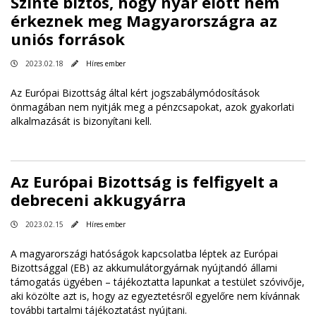
Szinte biztos, hogy nyár előtt nem
érkeznek meg Magyarországra az
uniós források
2023.02.18
Híres ember
Az Európai Bizottság által kért jogszabálymódosítások
önmagában nem nyitják meg a pénzcsapokat, azok gyakorlati
alkalmazását is bizonyítani kell.
Az Európai Bizottság is felfigyelt a
debreceni akkugyárra
2023.02.15
Híres ember
A magyarországi hatóságok kapcsolatba léptek az Európai
Bizottsággal (EB) az akkumulátorgyárnak nyújtandó állami
támogatás ügyében – tájékoztatta lapunkat a testület szóvivője,
aki közölte azt is, hogy az egyeztetésről egyelőre nem kívánnak
további tartalmi tájékoztatást nyújtani.