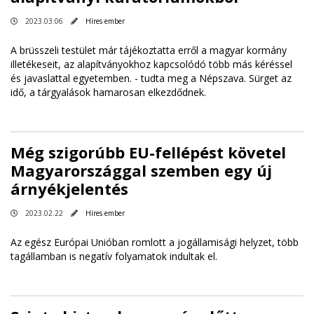
2023.03.06
Híres ember
A brüsszeli testület már tájékoztatta erről a magyar kormány
illetékeseit, az alapítványokhoz kapcsolódó több más kéréssel
és javaslattal egyetemben. - tudta meg a Népszava. Sürget az
idő, a tárgyalások hamarosan elkezdődnek.
Még szigorúbb EU-fellépést követel
Magyarországgal szemben egy új
árnyékjelentés
2023.02.22
Híres ember
Az egész Európai Unióban romlott a jogállamisági helyzet, több
tagállamban is negatív folyamatok indultak el.