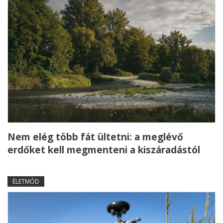
Nem elég több fát ültetni: a meglévő
erdőket kell megmenteni a kiszáradástól
ÉLETMÓD