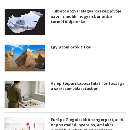
Túlbetonozva: Magyarország jövője
azon is múlik, hogyan bánunk a
termőföldjeinkkel
Egyiptom örök titkai
Az építőipari tapasztalat fontossága
a szerszámválasztásban
Európa 7 legolcsóbb tengerpartja: 10
napos családi nyaralás, ami akár