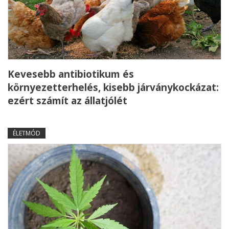
Kevesebb antibiotikum és
környezetterhelés, kisebb járványkockázat:
ezért számít az állatjólét
ÉLETMÓD