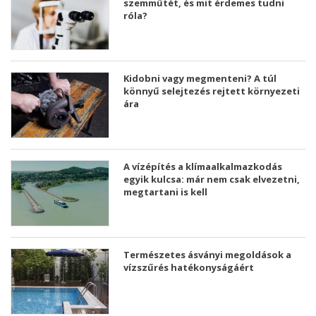
szemműtét, és mit érdemes tudni
róla?
Kidobni vagy megmenteni? A túl
könnyű selejtezés rejtett környezeti
ára
A vízépítés a klímaalkalmazkodás
egyik kulcsa: már nem csak elvezetni,
megtartani is kell
Természetes ásványi megoldások a
vízszűrés hatékonyságáért