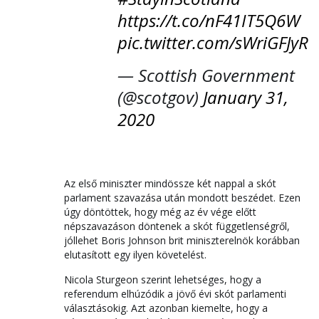
https://t.co/nF41IT5Q6W
pic.twitter.com/sWriGFJyRo
— Scottish Government
(@scotgov)
January 31,
2020
Az első miniszter mindössze két nappal a skót
parlament szavazása után mondott beszédet. Ezen
úgy döntöttek, hogy még az év vége előtt
népszavazáson döntenek a skót függetlenségről,
jóllehet Boris Johnson brit miniszterelnök korábban
elutasított egy ilyen követelést.
Nicola Sturgeon szerint lehetséges, hogy a
referendum elhúzódik a jövő évi skót parlamenti
választásokig. Azt azonban kiemelte, hogy a