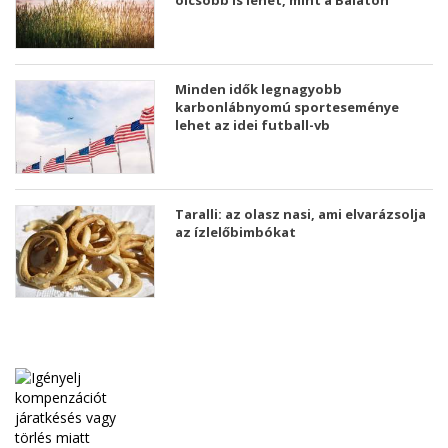
olcsóbb is lehet, mint a Balaton
Minden idők legnagyobb
karbonlábnyomú sporteseménye
lehet az idei futball-vb
Taralli: az olasz nasi, ami elvarázsolja
az ízlelőbimbókat