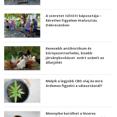
A szeretet töltött káposztája –
Kéretlen Figyelem ételosztás
Debrecenben
Kevesebb antibiotikum és
környezetterhelés, kisebb
járványkockázat: ezért számít az
állatjólét
Melyik a legjobb CBD olaj és mire
érdemes figyelni a választásnál?
Mennyibe kerülhet a lézeres