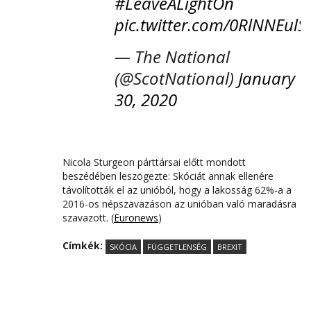
#LeaveALightOn
pic.twitter.com/0RlNNEulS
— The National
(@ScotNational)
January
30, 2020
Nicola Sturgeon párttársai előtt mondott
beszédében leszögezte: Skóciát annak ellenére
távolították el az unióból, hogy a lakosság 62%-a a
2016-os népszavazáson az unióban való maradásra
szavazott. (
Euronews
)
Címkék:
SKÓCIA
FÜGGETLENSÉG
BREXIT