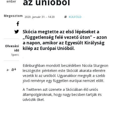
az unióból
ember
Megosztom
2020. január 31. - 14:20
KÜLFÖLD
Skócia megtette az első lépéseket a
„függetlenség felé vezető úton” – azon
a napon, amikor az Egyesült Királyság
Olvasási
kilép az Európai Unióból.
idő
1perc
Edinburghban mondott beszédében Nicola Sturgeon
a+
a-
leszögezte: pénteken este Skóciát akarata ellenére
vezetik ki az unióból. Ugyanakkor megnyílt a szebb
jövő reménye egy független európai nemzet előtt.
A Twitteren azt üzenete a Skóciában élő uniós
állampolgároknak, hogy nagy becsben tartják és
üdvözlik őket.