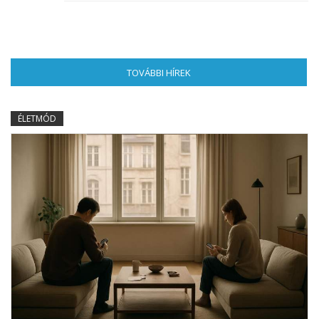
TOVÁBBI HÍREK
(AKTÍV FÜL)
ÉLETMÓD