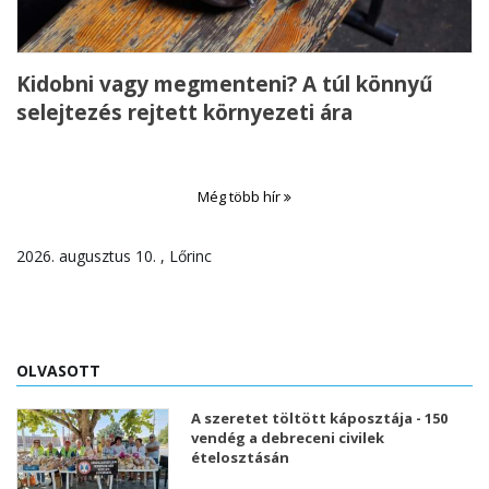
Kidobni vagy megmenteni? A túl könnyű
selejtezés rejtett környezeti ára
Még több hír
2026. augusztus 10. , Lőrinc
OLVASOTT
A szeretet töltött káposztája - 150
vendég a debreceni civilek
ételosztásán