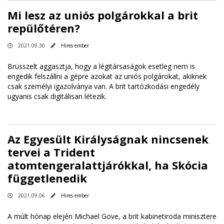
Mi lesz az uniós polgárokkal a brit
repülőtéren?
2021.09.30
Híres ember
Brüsszelt aggasztja, hogy a légitársaságok esetleg nem is
engedik felszállni a gépre azokat az uniós polgárokat, akiknek
csak személyi igazolványa van. A brit tartózkodási engedély
ugyanis csak digitálisan létezik.
Az Egyesült Királyságnak nincsenek
tervei a Trident
atomtengeralattjárókkal, ha Skócia
függetlenedik
2021.09.06
Híres ember
A múlt hónap elején Michael Gove, a brit kabinetiroda minisztere