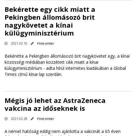
Bekérette egy cikk miatt a
Pekingben állomásozó brit
nagykövetet a kínai
külügyminisztérium
2021.03.10
Híres ember
Bekérette a Pekingben állomásozó brit nagykövetet egy, a kínai
közösségi médiában közzétett cikk miatt a kínai
külügyminisztérium - adta hírül internetes kiadásában a Global
Times című kínai lap szerdán.
Mégis jó lehet az AstraZeneca
vakcina az időseknek is
2021.02.28
Híres ember
A német hatóság eddig nem ajánlotta a vakcinát a 65 éven