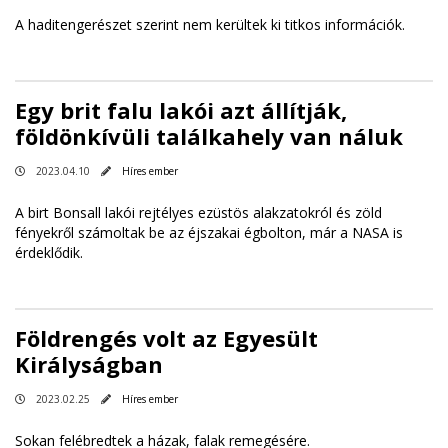
A haditengerészet szerint nem kerültek ki titkos információk.
Egy brit falu lakói azt állítják,
földönkívüli találkahely van náluk
2023.04.10
Híres ember
A birt Bonsall lakói rejtélyes ezüstös alakzatokról és zöld
fényekről számoltak be az éjszakai égbolton, már a NASA is
érdeklődik.
Földrengés volt az Egyesült
Királyságban
2023.02.25
Híres ember
Sokan felébredtek a házak, falak remegésére.