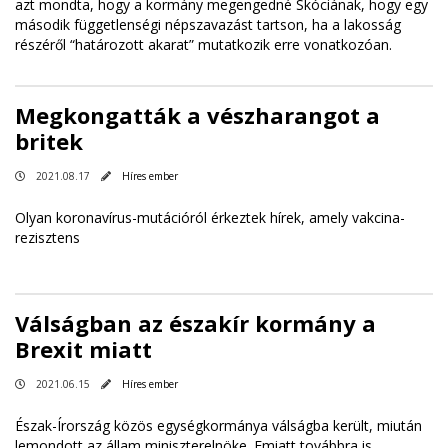
azt mondta, hogy a kormány megengedné Skóciának, hogy egy
második függetlenségi népszavazást tartson, ha a lakosság
részéről “határozott akarat” mutatkozik erre vonatkozóan.
Megkongatták a vészharangot a
britek
2021.08.17
Híres ember
Olyan koronavírus-mutációról érkeztek hírek, amely vakcina-
rezisztens
Válságban az északír kormány a
Brexit miatt
2021.06.15
Híres ember
Észak-Írország közös egységkormánya válságba került, miután
lemondott az állam miniszterelnöke. Emiatt továbbra is