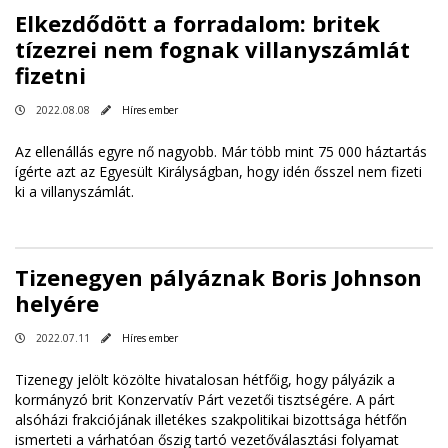
Elkezdődött a forradalom: britek
tízezrei nem fognak villanyszámlát
fizetni
2022.08.08
Híres ember
Az ellenállás egyre nő nagyobb. Már több mint 75 000 háztartás
ígérte azt az Egyesült Királyságban, hogy idén ősszel nem fizeti
ki a villanyszámlát.
Tizenegyen pályáznak Boris Johnson
helyére
2022.07.11
Híres ember
Tizenegy jelölt közölte hivatalosan hétfőig, hogy pályázik a
kormányzó brit Konzervatív Párt vezetői tisztségére. A párt
alsóházi frakciójának illetékes szakpolitikai bizottsága hétfőn
ismerteti a várhatóan őszig tartó vezetőválasztási folyamat