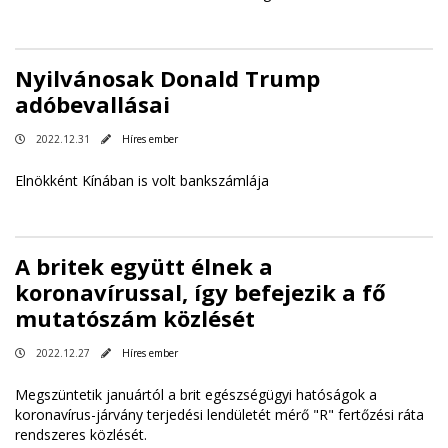
Nyilvánosak Donald Trump
adóbevallásai
2022.12.31
Híres ember
Elnökként Kínában is volt bankszámlája
A britek együtt élnek a
koronavírussal, így befejezik a fő
mutatószám közlését
2022.12.27
Híres ember
Megszüntetik januártól a brit egészségügyi hatóságok a
koronavírus-járvány terjedési lendületét mérő "R" fertőzési ráta
rendszeres közlését.