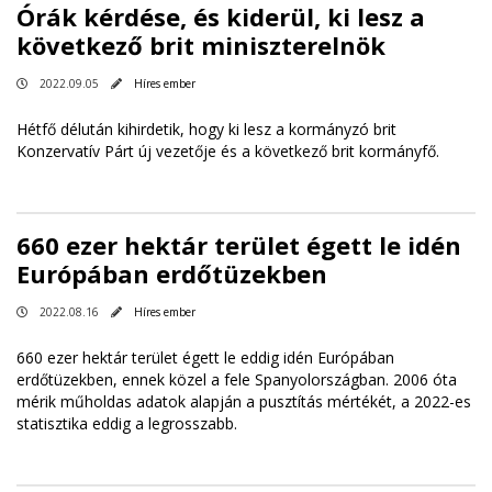
Órák kérdése, és kiderül, ki lesz a
következő brit miniszterelnök
2022.09.05
Híres ember
Hétfő délután kihirdetik, hogy ki lesz a kormányzó brit
Konzervatív Párt új vezetője és a következő brit kormányfő.
660 ezer hektár terület égett le idén
Európában erdőtüzekben
2022.08.16
Híres ember
660 ezer hektár terület égett le eddig idén Európában
erdőtüzekben, ennek közel a fele Spanyolországban. 2006 óta
mérik műholdas adatok alapján a pusztítás mértékét, a 2022-es
statisztika eddig a legrosszabb.