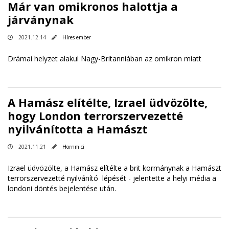
Már van omikronos halottja a
járványnak
2021.12.14
Híres ember
Drámai helyzet alakul Nagy-Britanniában az omikron miatt
A Hamász elítélte, Izrael üdvözölte,
hogy London terrorszervezetté
nyilvánította a Hamászt
2021.11.21
Hornmici
Izrael üdvözölte, a Hamász elítélte a brit kormánynak a Hamászt
terrorszervezetté nyilvánító lépését - jelentette a helyi média a
londoni döntés bejelentése után.