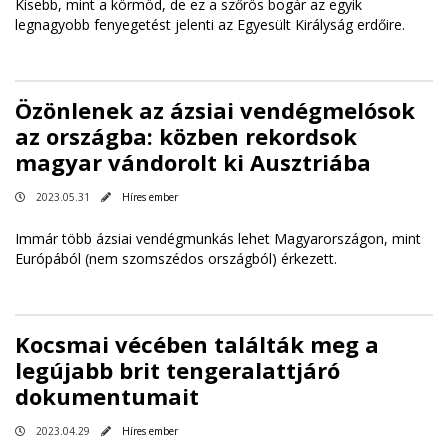
Kisebb, mint a körmöd, de ez a szőrös bogár az egyik
legnagyobb fenyegetést jelenti az Egyesült Királyság erdőire.
Özönlenek az ázsiai vendégmelósok
az országba: közben rekordsok
magyar vándorolt ki Ausztriába
2023.05.31
Híres ember
Immár több ázsiai vendégmunkás lehet Magyarországon, mint
Európából (nem szomszédos országból) érkezett.
Kocsmai vécében találták meg a
legújabb brit tengeralattjáró
dokumentumait
2023.04.29
Híres ember