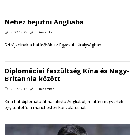
Nehéz bejutni Angliába
2022.12.25
Híres ember
Sztrájkolnak a határőrök az Egyesült Királyságban.
Diplomáciai feszültség Kína és Nagy-
Britannia között
2022.12.14
Híres ember
Kína hat diplomatáját hazahívta Angliából, miután megvertek
egy tüntetőt a manchesteri konzulátusnál.