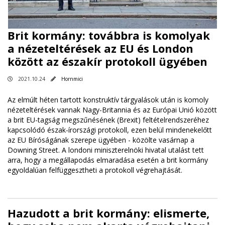
Brit kormány: továbbra is komolyak
a nézeteltérések az EU és London
között az északír protokoll ügyében
2021.10.24
Hornmici
Az elmúlt héten tartott konstruktív tárgyalások után is komoly
nézeteltérések vannak Nagy-Britannia és az Európai Unió között
a brit EU-tagság megszűnésének (Brexit) feltételrendszeréhez
kapcsolódó észak-írországi protokoll, ezen belül mindenekelőtt
az EU Bíróságának szerepe ügyében - közölte vasárnap a
Downing Street. A londoni miniszterelnöki hivatal utalást tett
arra, hogy a megállapodás elmaradása esetén a brit kormány
egyoldalúan felfüggesztheti a protokoll végrehajtását.
Hazudott a brit kormány: elismerte,