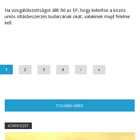
Ha vizsgálóbizottságot állít fel az EP, hogy kiderítse a közös
uniós oltásbeszerzés kudarcának okát, valakinek majd felelnie
kell.
Oldalak
1
2
3
4
›
»
TOVÁBBI HÍREK
(AKTÍV FÜL)
KÖRNYEZET