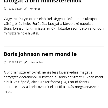
látogat a brit miniszterelnök
2022.01.29
Hornmici
Vlagyimir Putyin orosz elnökkel tárgyal telefonon az ukrajnai
válságról és Kelet-Európába látogat a következő napokban
Boris Johnson brit miniszterelnök - közölte szombaton a londoni
miniszterelnöki hivatal.
Boris Johnson nem mond le
2022.01.27
Híres ember
A brit miniszterelnöknek nehéz lesz kiverekednie magát a
partygate-botrányból. Miközben a Downing Street 10.-ben ment
a buli, volt ápoló, akit 10 ezer fontra (~4,3 millió forint)
büntettek egy a korlátozások elleni tiltakozás megszervezése
miatt.