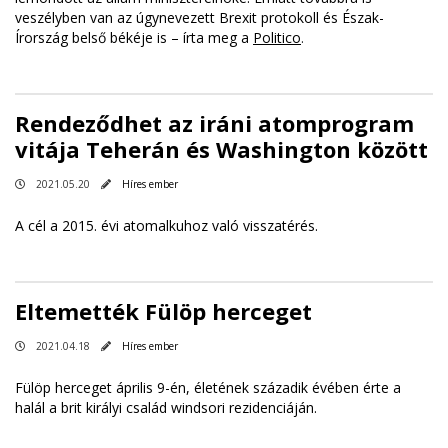
veszélyben van az úgynevezett Brexit protokoll és Észak-
Írország belső békéje is – írta meg a
Politico
.
Rendeződhet az iráni atomprogram
vitája Teherán és Washington között
2021.05.20
Híres ember
A cél a 2015. évi atomalkuhoz való visszatérés.
Eltemették Fülöp herceget
2021.04.18
Híres ember
Fülöp herceget április 9-én, életének századik évében érte a
halál a brit királyi család windsori rezidenciáján.