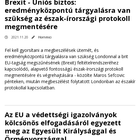
Brexit - Uniós biztos:
eredményközpontú tárgyalásra van
szükség az észak-írországi protokoll
megmentésére
2021.11.20
Hornmici
Fel kell gyorsítani a megbeszélések ütemét, és
eredményközpontú tárgyalásra van szükség Londonnal a brit
EU-tagság megszűnésének (Brexit) feltételrendszeréhez
kapcsolódó, alapvető fontosságú észak-írországi protokoll
megmentésére és végrehajtására - közölte Maros Sefcovic
pénteken, miután megbeszélést folytatott Londonban az északír
protokollal kapcsolatban.
Az EU a védettségi igazolványok
kölcsönös elfogadásáról egyezett
meg az Egyesült Királysággal és
Örményországgal