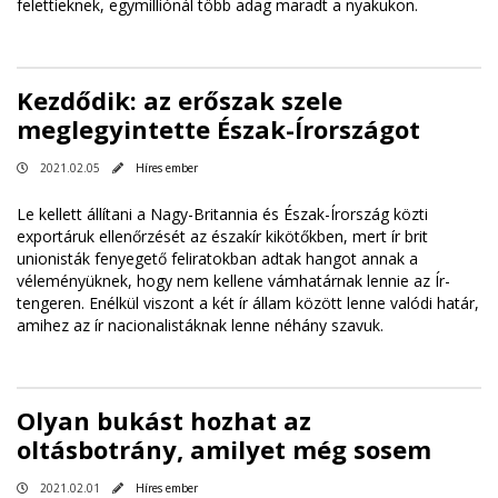
felettieknek, egymilliónál több adag maradt a nyakukon.
Kezdődik: az erőszak szele
meglegyintette Észak-Írországot
2021.02.05
Híres ember
Le kellett állítani a Nagy-Britannia és Észak-Írország közti
exportáruk ellenőrzését az északír kikötőkben, mert ír brit
unionisták fenyegető feliratokban adtak hangot annak a
véleményüknek, hogy nem kellene vámhatárnak lennie az Ír-
tengeren. Enélkül viszont a két ír állam között lenne valódi határ,
amihez az ír nacionalistáknak lenne néhány szavuk.
Olyan bukást hozhat az
oltásbotrány, amilyet még sosem
2021.02.01
Híres ember