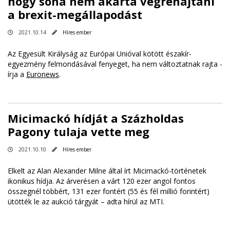
hogy soha nem akarta végrehajtani
a brexit-megállapodást
2021.10.14
Híres ember
Az Egyesült Királyság az Európai Unióval kötött északír-
egyezmény felmondásával fenyeget, ha nem változtatnak rajta -
írja a
Euronews
.
Micimackó hídját a Százholdas
Pagony tulaja vette meg
2021.10.10
Híres ember
Elkelt az Alan Alexander Milne által írt Micimackó-történetek
ikonikus hídja. Az árverésen a várt 120 ezer angol fontos
összegnél többért, 131 ezer fontért (55 és fél millió forintért)
ütötték le az aukció tárgyát – adta hírül az MTI.