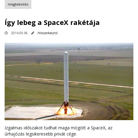
megtekintés
Így lebeg a SpaceX rakétája
2014.05.06
Hírszerkesztő
Izgalmas időszakot tudhat maga mögött a SpaceX, az
űrhajózás legsikeresebb privát cége.