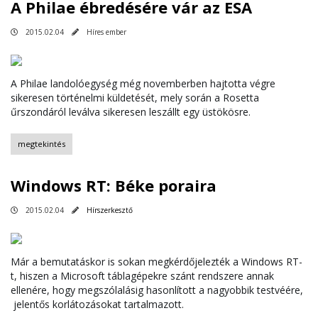
A Philae ébredésére vár az ESA
2015.02.04
Híres ember
A Philae landolóegység még novemberben hajtotta végre
sikeresen történelmi küldetését, mely során a Rosetta
űrszondáról leválva sikeresen leszállt egy üstökösre.
megtekintés
Windows RT: Béke poraira
2015.02.04
Hírszerkesztő
Már a bemutatáskor is sokan megkérdőjelezték a Windows RT-
t, hiszen a Microsoft táblagépekre szánt rendszere annak
ellenére, hogy megszólalásig hasonlított a nagyobbik testvéére,
jelentős korlátozásokat tartalmazott.