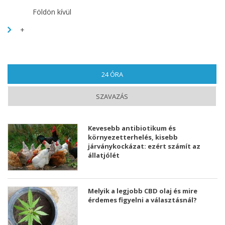
Földön kívül
+
24 ÓRA
(AKTÍV FÜL)
SZAVAZÁS
Kevesebb antibiotikum és
környezetterhelés, kisebb
járványkockázat: ezért számít az
állatjólét
Melyik a legjobb CBD olaj és mire
érdemes figyelni a választásnál?