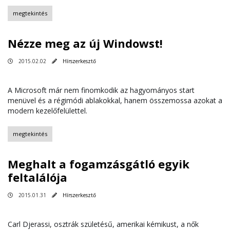
megtekintés
Nézze meg az új Windowst!
2015.02.02
Hírszerkesztő
A Microsoft már nem finomkodik az hagyományos start
menüvel és a régimódi ablakokkal, hanem összemossa azokat a
modern kezelőfelülettel.
megtekintés
Meghalt a fogamzásgátló egyik
feltalálója
2015.01.31
Hírszerkesztő
Carl Djerassi, osztrák születésű, amerikai kémikust, a nők