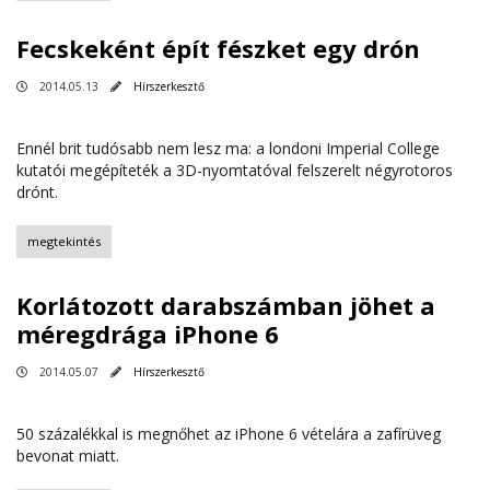
Fecskeként épít fészket egy drón
2014.05.13
Hírszerkesztő
Ennél brit tudósabb nem lesz ma: a londoni Imperial College
kutatói megépíteték a 3D-nyomtatóval felszerelt négyrotoros
drónt.
megtekintés
Korlátozott darabszámban jöhet a
méregdrága iPhone 6
2014.05.07
Hírszerkesztő
50 százalékkal is megnőhet az iPhone 6 vételára a zafírüveg
bevonat miatt.