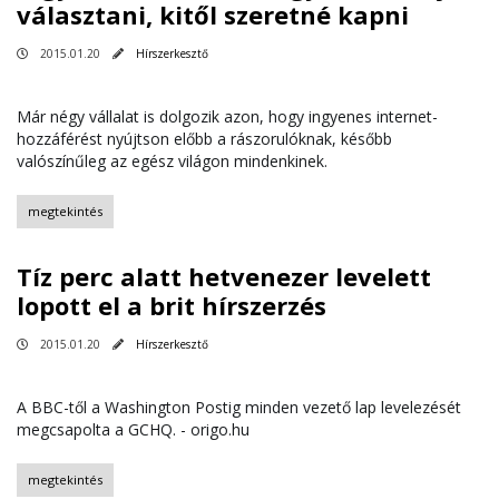
választani, kitől szeretné kapni
2015.01.20
Hírszerkesztő
Már négy vállalat is dolgozik azon, hogy ingyenes internet-
hozzáférést nyújtson előbb a rászorulóknak, később
valószínűleg az egész világon mindenkinek.
megtekintés
Tíz perc alatt hetvenezer levelett
lopott el a brit hírszerzés
2015.01.20
Hírszerkesztő
A BBC-től a Washington Postig minden vezető lap levelezését
megcsapolta a GCHQ. - origo.hu
megtekintés