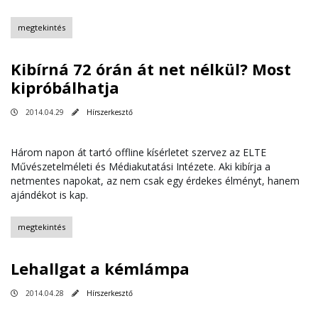
megtekintés
Kibírná 72 órán át net nélkül? Most
kipróbálhatja
2014.04.29
Hírszerkesztő
Három napon át tartó offline kísérletet szervez az ELTE
Művészetelméleti és Médiakutatási Intézete. Aki kibírja a
netmentes napokat, az nem csak egy érdekes élményt, hanem
ajándékot is kap.
megtekintés
Lehallgat a kémlámpa
2014.04.28
Hírszerkesztő