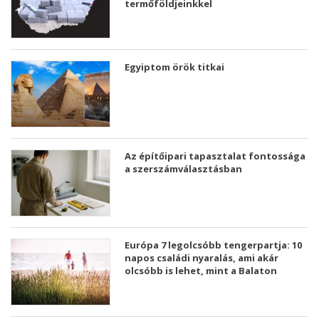
termőföldjeinkkel
Egyiptom örök titkai
Az építőipari tapasztalat fontossága
a szerszámválasztásban
Európa 7 legolcsóbb tengerpartja: 10
napos családi nyaralás, ami akár
olcsóbb is lehet, mint a Balaton