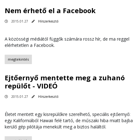
Nem érhető el a Facebook
2015.01.27
Hírszerkesztő
A közösségi médiától függők számára rossz hír, de ma reggel
elérhetetlen a Facebook.
megtekintés
Ejtőernyő mentette meg a zuhanó
repülőt - VIDEÓ
2015.01.27
Hírszerkesztő
Életet mentett egy kisrepülőkre szerelhető, speciális ejtőernyő:
egy Kaliforniából Hawaii felé tartó, de műszaki hiba miatt bajba
kerülő gép pilótája menekült meg a biztos haláltól.