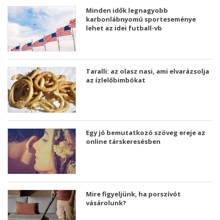
Minden idők legnagyobb
karbonlábnyomú sporteseménye
lehet az idei futball-vb
Taralli: az olasz nasi, ami elvarázsolja
az ízlelőbimbókat
Egy jó bemutatkozó szöveg ereje az
online társkeresésben
Mire figyeljünk, ha porszívót
vásárolunk?