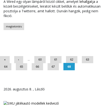
A Wired egy olyan lámpáról közöl cikket, amelyet
lehallgatja
a
közeli beszélgetéseket, leiratot készít belőlük és automatikusan
posztolja a Twitterre, amit hallott. Durván hangzik, pedig nem
fikció.
megtekintés
Oldalak
«
‹
…
60
61
62
63
64
65
66
67
68
2026. augusztus 8. , László