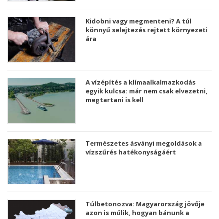
Kidobni vagy megmenteni? A túl
könnyű selejtezés rejtett környezeti
ára
A vízépítés a klímaalkalmazkodás
egyik kulcsa: már nem csak elvezetni,
megtartani is kell
Természetes ásványi megoldások a
vízszűrés hatékonyságáért
Túlbetonozva: Magyarország jövője
azon is múlik, hogyan bánunk a