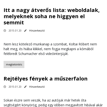
Itt a nagy átverős lista: weboldalak,
melyeknek soha ne higgyen el
semmit
2015.01.20
Hírszerkesztő
Nem lesz kötelező munkanap a szombat, Koltai Róbert nem
halt meg, és hiába klikkel, nem fogja megkapni a kómából
felébredt Schumacher első videóinterjúját.
megtekintés
Rejtélyes fények a műszerfalon
2015.01.20
Hírszerkesztő
Sokan észre sem veszik, ha az autójuk már hetek óta
segítségért könyörög, pedig egy időben megjavított hibával akár