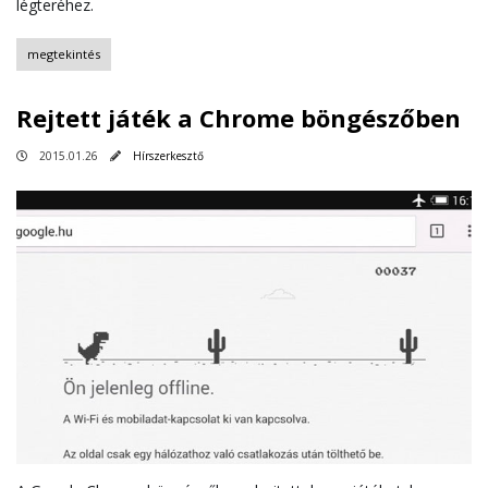
légteréhez.
megtekintés
Rejtett játék a Chrome böngészőben
2015.01.26
Hírszerkesztő