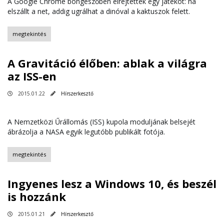
A Google Chrome böngészőben elrejtettek egy játékot: ha
elszállt a net, addig ugrálhat a dinóval a kaktuszok felett.
megtekintés
A Gravitáció élőben: ablak a világra
az ISS-en
2015.01.22
Hírszerkesztő
A Nemzetközi Űrállomás (ISS) kupola moduljának belsejét
ábrázolja a NASA egyik legutóbb publikált fotója.
megtekintés
Ingyenes lesz a Windows 10, és beszél
is hozzánk
2015.01.21
Hírszerkesztő