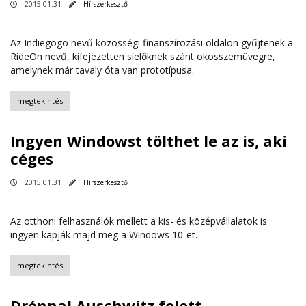
2015.01.31
Hírszerkesztő
Az Indiegogo nevű közösségi finanszírozási oldalon gyűjtenek a
RideOn nevű, kifejezetten síelőknek szánt okosszemüvegre,
amelynek már tavaly óta van prototípusa.
megtekintés
Ingyen Windowst tölthet le az is, aki
céges
2015.01.31
Hírszerkesztő
Az otthoni felhasználók mellett a kis- és középvállalatok is
ingyen kapják majd meg a Windows 10-et.
megtekintés
Drónnal Auschwitz felett