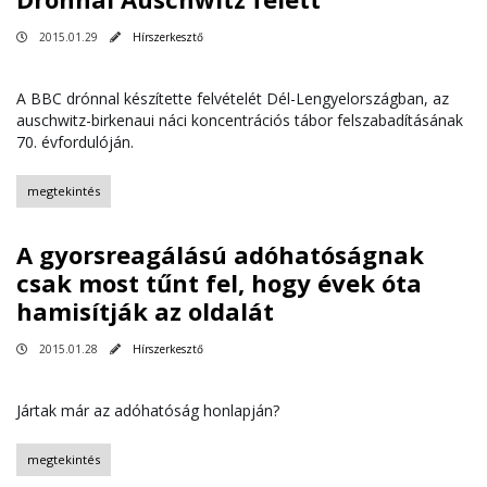
2015.01.29
Hírszerkesztő
A BBC drónnal készítette felvételét Dél-Lengyelországban, az
auschwitz-birkenaui náci koncentrációs tábor felszabadításának
70. évfordulóján.
megtekintés
A gyorsreagálású adóhatóságnak
csak most tűnt fel, hogy évek óta
hamisítják az oldalát
2015.01.28
Hírszerkesztő
Jártak már az adóhatóság honlapján?
megtekintés