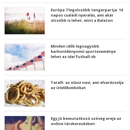
Európa 7 legolcsóbb tengerpartja: 10
napos családi nyaralás, ami akár
olcsóbb is lehet, mint a Balaton
Minden idők legnagyobb
karbonlábnyomú sporteseménye
lehet az idei futball-vb
Taralli: az olasz nasi, ami elvarázsolja
az ízlelőbimbókat
Egy jó bemutatkozó szöveg ereje az
online társkeresésben