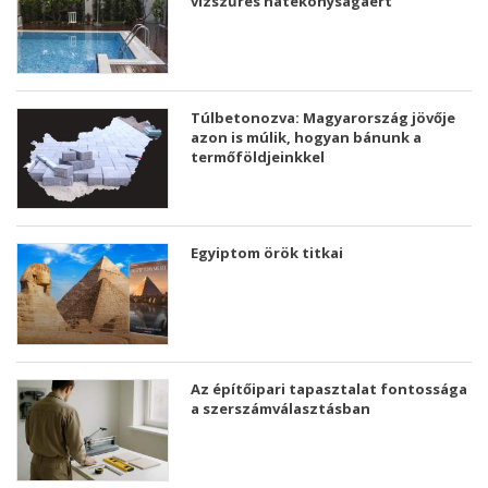
vízszűrés hatékonyságáért
Túlbetonozva: Magyarország jövője
azon is múlik, hogyan bánunk a
termőföldjeinkkel
Egyiptom örök titkai
Az építőipari tapasztalat fontossága
a szerszámválasztásban