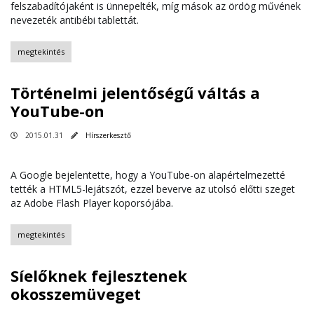
felszabadítójaként is ünnepelték, míg mások az ördög művének
nevezeték antibébi tablettát.
megtekintés
Történelmi jelentőségű váltás a
YouTube-on
2015.01.31
Hírszerkesztő
A Google bejelentette, hogy a YouTube-on alapértelmezetté
tették a HTML5-lejátszót, ezzel beverve az utolsó előtti szeget
az Adobe Flash Player koporsójába.
megtekintés
Síelőknek fejlesztenek
okosszemüveget