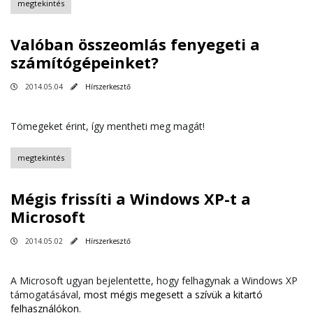
megtekintés
Valóban összeomlás fenyegeti a
számítógépeinket?
2014.05.04
Hírszerkesztő
Tömegeket érint, így mentheti meg magát!
megtekintés
Mégis frissíti a Windows XP-t a
Microsoft
2014.05.02
Hírszerkesztő
A Microsoft ugyan bejelentette, hogy felhagynak a Windows XP
támogatásával,
most mégis megesett a szívük a kitartó
felhasználókon
.