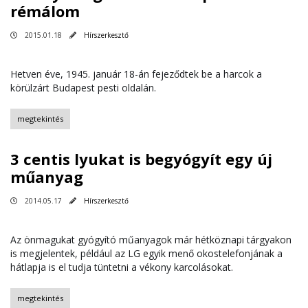
rémálom
2015.01.18
Hírszerkesztő
Hetven éve, 1945. január 18-án fejeződtek be a harcok a
körülzárt Budapest pesti oldalán.
megtekintés
3 centis lyukat is begyógyít egy új
műanyag
2014.05.17
Hírszerkesztő
Az önmagukat gyógyító műanyagok már hétköznapi tárgyakon
is megjelentek, például az LG egyik menő okostelefonjának a
hátlapja is el tudja tüntetni a vékony karcolásokat.
megtekintés