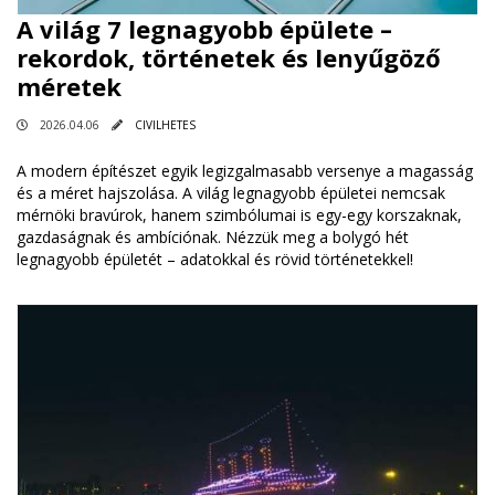
A világ 7 legnagyobb épülete –
rekordok, történetek és lenyűgöző
méretek
2026.04.06
CIVILHETES
A modern építészet egyik legizgalmasabb versenye a magasság
és a méret hajszolása. A világ legnagyobb épületei nemcsak
mérnöki bravúrok, hanem szimbólumai is egy-egy korszaknak,
gazdaságnak és ambíciónak. Nézzük meg a bolygó hét
legnagyobb épületét – adatokkal és rövid történetekkel!