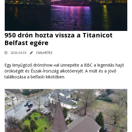
950 drón hozta vissza a Titanicot
Belfast egére
2026.04.03
CIVILHETES
Egy lenyűgöző drónshow-val ünnepelte a BBC a legendás hajó
örökségét és Észak-Írország alkotóerejét. A múlt és a jövő
találkozása a belfasti kikötőben.