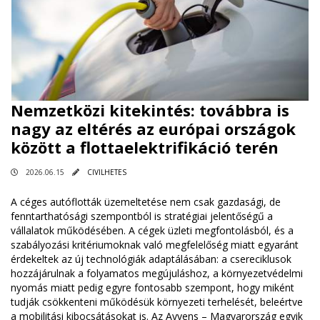
Nemzetközi kitekintés: továbbra is
nagy az eltérés az európai országok
között a flottaelektrifikáció terén
2026.06.15
CIVILHETES
A céges autóflották üzemeltetése nem csak gazdasági, de
fenntarthatósági szempontból is stratégiai jelentőségű a
vállalatok működésében. A cégek üzleti megfontolásból, és a
szabályozási kritériumoknak való megfelelőség miatt egyaránt
érdekeltek az új technológiák adaptálásában: a csereciklusok
hozzájárulnak a folyamatos megújuláshoz, a környezetvédelmi
nyomás miatt pedig egyre fontosabb szempont, hogy miként
tudják csökkenteni működésük környezeti terhelését, beleértve
a mobilitási kibocsátásokat is. Az Ayvens – Magyarország egyik