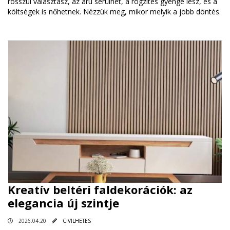
rosszul választasz, az áru sérülhet, a rögzítés gyenge lesz, és a
költségek is nőhetnek. Nézzük meg, mikor melyik a jobb döntés.
Kreatív beltéri faldekorációk: az
elegancia új szintje
2026.04.20
CIVILHETES