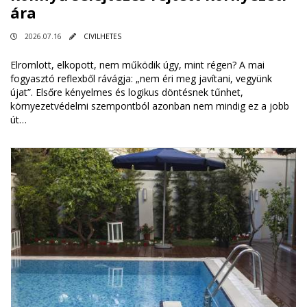
ára
2026.07.16
CIVILHETES
Elromlott, elkopott, nem működik úgy, mint régen? A mai
fogyasztó reflexből rávágja: „nem éri meg javítani, vegyünk
újat”. Elsőre kényelmes és logikus döntésnek tűnhet,
környezetvédelmi szempontból azonban nem mindig ez a jobb
út…