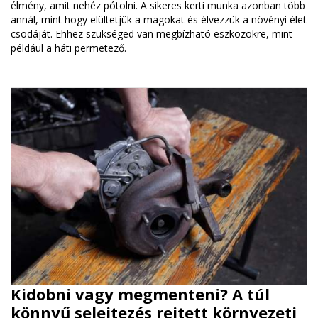
élmény, amit nehéz pótolni. A sikeres kerti munka azonban több
annál, mint hogy elültetjük a magokat és élvezzük a növényi élet
csodáját. Ehhez szükséged van megbízható eszközökre, mint
például a háti permetező.
Kidobni vagy megmenteni? A túl
könnyű selejtezés rejtett környezeti