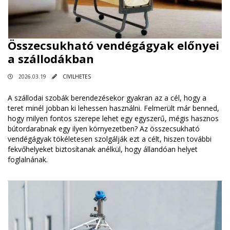
Összecsukható vendégágyak előnyei
a szállodákban
2026.03.19
CIVILHETES
A szállodai szobák berendezésekor gyakran az a cél, hogy a
teret minél jobban ki lehessen használni. Felmerült már benned,
hogy milyen fontos szerepe lehet egy egyszerű, mégis hasznos
bútordarabnak egy ilyen környezetben? Az összecsukható
vendégágyak tökéletesen szolgálják ezt a célt, hiszen további
fekvőhelyeket biztosítanak anélkül, hogy állandóan helyet
foglalnának.