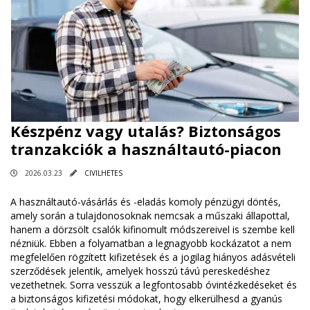
Készpénz vagy utalás? Biztonságos
tranzakciók a használtautó-piacon
2026.03.23
CIVILHETES
A használtautó-vásárlás és -eladás komoly pénzügyi döntés,
amely során a tulajdonosoknak nemcsak a műszaki állapottal,
hanem a dörzsölt csalók kifinomult módszereivel is szembe kell
nézniük. Ebben a folyamatban a legnagyobb kockázatot a nem
megfelelően rögzített kifizetések és a jogilag hiányos adásvételi
szerződések jelentik, amelyek hosszú távú pereskedéshez
vezethetnek. Sorra vesszük a legfontosabb óvintézkedéseket és
a biztonságos kifizetési módokat, hogy elkerülhesd a gyanús