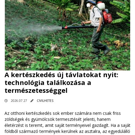
A kertészkedés új távlatokat nyit:
technológia találkozása a
természetességgel
2026.07.27
CIVILHETES
Az otthoni kertészkedés sok ember számára nem csak friss
zöldségek és gyümölcsök termesztését jelenti, hanem
életérzést is teremt, amit saját terményeivel gazdagít. Ha a saját
földből származó termények kerülnek az asztalra, az egyedülálló