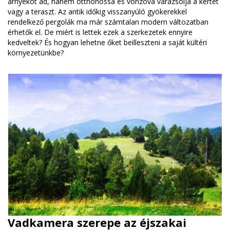
árnyékot ad, hanem otthonossá és vonzóvá varázsolja a kertet
vagy a teraszt. Az antik időkig visszanyúló gyökerekkel
rendelkező pergolák ma már számtalan modern változatban
érhetők el. De miért is lettek ezek a szerkezetek ennyire
kedveltek? És hogyan lehetne őket beilleszteni a saját kültéri
környezetünkbe?
Vadkamera szerepe az éjszakai