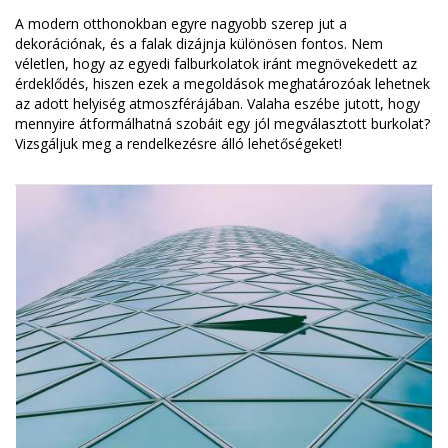
A modern otthonokban egyre nagyobb szerep jut a
dekorációnak, és a falak dizájnja különösen fontos. Nem
véletlen, hogy az egyedi falburkolatok iránt megnövekedett az
érdeklődés, hiszen ezek a megoldások meghatározóak lehetnek
az adott helyiség atmoszférájában. Valaha eszébe jutott, hogy
mennyire átformálhatná szobáit egy jól megválasztott burkolat?
Vizsgáljuk meg a rendelkezésre álló lehetőségeket!