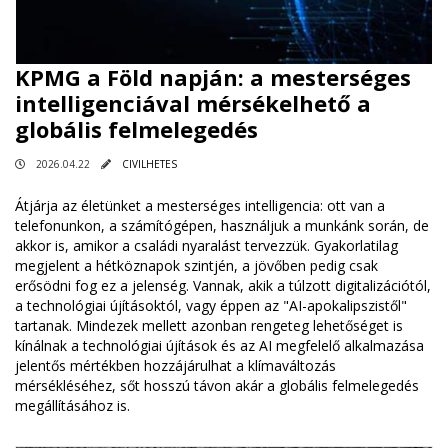
KPMG a Föld napján: a mesterséges
intelligenciával mérsékelhető a
globális felmelegedés
2026.04.22
CIVILHETES
Átjárja az életünket a mesterséges intelligencia: ott van a
telefonunkon, a számítógépen, használjuk a munkánk során, de
akkor is, amikor a családi nyaralást tervezzük. Gyakorlatilag
megjelent a hétköznapok szintjén, a jövőben pedig csak
erősödni fog ez a jelenség. Vannak, akik a túlzott digitalizációtól,
a technológiai újításoktól, vagy éppen az "AI-apokalipszistől"
tartanak. Mindezek mellett azonban rengeteg lehetőséget is
kínálnak a technológiai újítások és az AI megfelelő alkalmazása
jelentős mértékben hozzájárulhat a klímaváltozás
mérsékléséhez, sőt hosszú távon akár a globális felmelegedés
megállításához is.