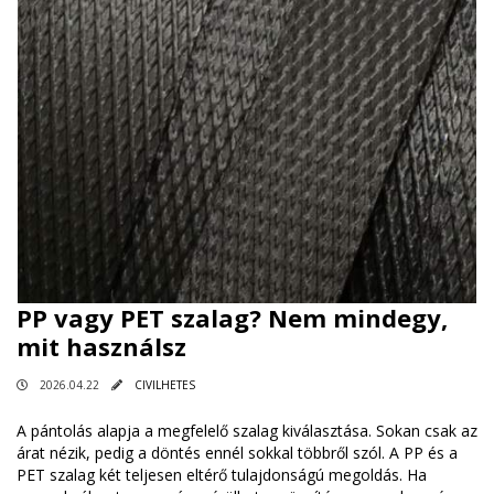
PP vagy PET szalag? Nem mindegy,
mit használsz
2026.04.22
CIVILHETES
A pántolás alapja a megfelelő szalag kiválasztása. Sokan csak az
árat nézik, pedig a döntés ennél sokkal többről szól. A PP és a
PET szalag két teljesen eltérő tulajdonságú megoldás. Ha