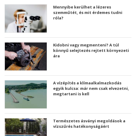
Mennyibe kerülhet a lézeres
szemműtét, és mit érdemes tudni
róla?
Kidobni vagy megmenteni? A túl
könnyű selejtezés rejtett környezeti
ára
A vízépítés a klímaalkalmazkodás
egyik kulcsa: már nem csak elvezetni,
megtartani is kell
Természetes ásványi megoldások a
vízszűrés hatékonyságáért