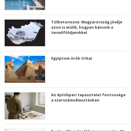
Túlbetonozva: Magyarország jövője
azon is múlik, hogyan bánunk a
termőföldjeinkkel
Egyiptom örök titkai
Az építőipari tapasztalat fontossága
a szerszámválasztásban