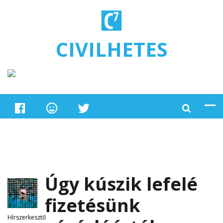
Ugrás a tartalomra
CIVILHETES
Úgy kúszik lefelé
fizetésünk
Hírszerkesztő