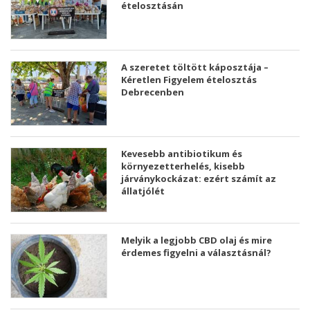
ételosztásán
A szeretet töltött káposztája –
Kéretlen Figyelem ételosztás
Debrecenben
Kevesebb antibiotikum és
környezetterhelés, kisebb
járványkockázat: ezért számít az
állatjólét
Melyik a legjobb CBD olaj és mire
érdemes figyelni a választásnál?