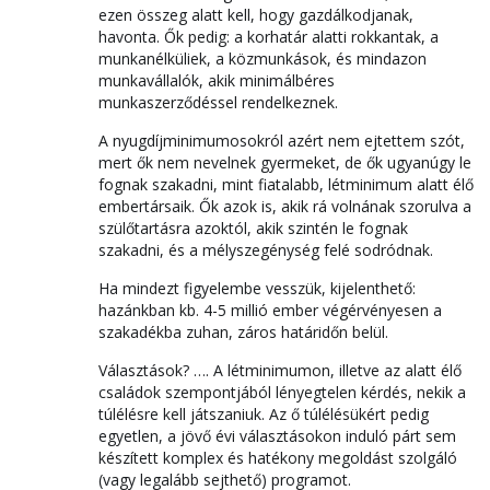
ezen összeg alatt kell, hogy gazdálkodjanak,
havonta. Ők pedig: a korhatár alatti rokkantak, a
munkanélküliek, a közmunkások, és mindazon
munkavállalók, akik minimálbéres
munkaszerződéssel rendelkeznek.
A nyugdíjminimumosokról azért nem ejtettem szót,
mert ők nem nevelnek gyermeket, de ők ugyanúgy le
fognak szakadni, mint fiatalabb, létminimum alatt élő
embertársaik. Ők azok is, akik rá volnának szorulva a
szülőtartásra azoktól, akik szintén le fognak
szakadni, és a mélyszegénység felé sodródnak.
Ha mindezt figyelembe vesszük, kijelenthető:
hazánkban kb. 4-5 millió ember végérvényesen a
szakadékba zuhan, záros határidőn belül.
Választások? …. A létminimumon, illetve az alatt élő
családok szempontjából lényegtelen kérdés, nekik a
túlélésre kell játszaniuk. Az ő túlélésükért pedig
egyetlen, a jövő évi választásokon induló párt sem
készített komplex és hatékony megoldást szolgáló
(vagy legalább sejthető) programot.