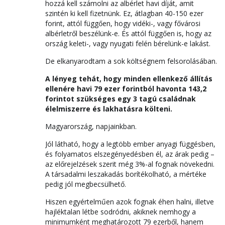
hozzá kell számolni az albérlet havi díját, amit
szintén ki kell fizetnünk. Ez, átlagban 40-150 ezer
forint, attól függően, hogy vidéki-, vagy fővárosi
albérletről beszélünk-e. És attól függően is, hogy az
ország keleti-, vagy nyugati felén bérelünk-e lakást.
De elkanyarodtam a sok költségnem felsorolásában.
A lényeg tehát, hogy minden ellenkező állítás
ellenére havi 79 ezer forintból havonta 143,2
forintot szükséges egy 3 tagú családnak
élelmiszerre és lakhatásra költeni.
Magyarország, napjainkban.
Jól látható, hogy a legtöbb ember anyagi függésben,
és folyamatos elszegényedésben él, az árak pedig –
az előrejelzések szerit még 3%-al fognak növekedni.
A társadalmi leszakadás borítékolható, a mértéke
pedig jól megbecsülhető.
Hiszen egyértelműen azok fognak éhen halni, illetve
hajléktalan létbe sodródni, akiknek nemhogy a
minimumként meghatározott 79 ezerből, hanem