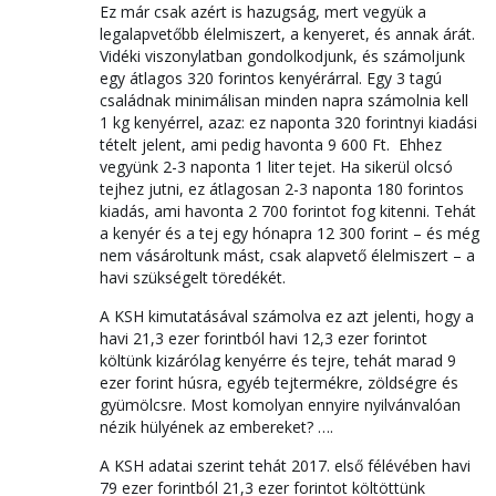
Ez már csak azért is hazugság, mert vegyük a
legalapvetőbb élelmiszert, a kenyeret, és annak árát.
Vidéki viszonylatban gondolkodjunk, és számoljunk
egy átlagos 320 forintos kenyérárral. Egy 3 tagú
családnak minimálisan minden napra számolnia kell
1 kg kenyérrel, azaz: ez naponta 320 forintnyi kiadási
tételt jelent, ami pedig havonta 9 600 Ft. Ehhez
vegyünk 2-3 naponta 1 liter tejet. Ha sikerül olcsó
tejhez jutni, ez átlagosan 2-3 naponta 180 forintos
kiadás, ami havonta 2 700 forintot fog kitenni. Tehát
a kenyér és a tej egy hónapra 12 300 forint – és még
nem vásároltunk mást, csak alapvető élelmiszert – a
havi szükségelt töredékét.
A KSH kimutatásával számolva ez azt jelenti, hogy a
havi 21,3 ezer forintból havi 12,3 ezer forintot
költünk kizárólag kenyérre és tejre, tehát marad 9
ezer forint húsra, egyéb tejtermékre, zöldségre és
gyümölcsre. Most komolyan ennyire nyilvánvalóan
nézik hülyének az embereket? ….
A KSH adatai szerint tehát 2017. első félévében havi
79 ezer forintból 21,3 ezer forintot költöttünk