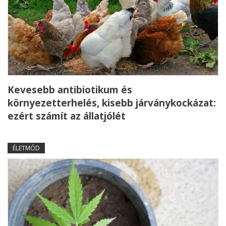
Kevesebb antibiotikum és
környezetterhelés, kisebb járványkockázat:
ezért számít az állatjólét
ÉLETMÓD