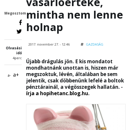
vásárlóértéke,
mintha nem lenne
Megosztom
holnap
2017. november 27. - 12:46
GAZDASÁG
Olvasási
idő
4perc
Újabb drágulás jön. E kis mondatot
mondhatnánk unottan is, hiszen már
megszoktuk, lévén, általában be sem
a+
a-
jelentik, csak döbbenünk lefelé a boltok
pénztárainál, a végösszegek hallatán. -
írja a hopihetanc.blog.hu
.