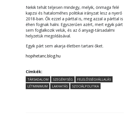
Nekik tehát teljesen mindegy, melyik, önmaga felé
kapzsi és hataloméhes politikai irányzat lesz a nyerő
2018-ban. Ők ezzel a párttal is, meg azzal a párttal is
éhen fognak halni. Egyszerűen azért, mert egyik párt
sem foglalkozik velük, és az ő anyagi-társadalmi
helyzetük megoldásával.
Egyik párt sem akarja életben tartani őket.
hopihetanc.blog.hu
Címkék:
TÁRSADALOM
SZEGÉNYSÉG
FELELŐSSÉGVÁLLALÁS
LÉTMINIMUM
LAKHATÁS
SZOCIÁLPOLITIKA