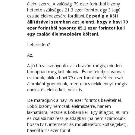
élelmiszerre. A valóság: 79 ezer forintból bizony
hetente szükséges 21,3 ezer forintot egy 3 tagú
család élelmezésére fordítani.
Ez pedig a KSH
állításával szemben azt jelenti, hogy a havi 79
ezer forintból havonta 85,2 ezer forintot kell
egy család élelmezésére költeni.
Lehetetlen?
Az.
A jó házasszonynak ezt a bravúrt mégis, minden
hónapban meg kell oldania. És ne feledjük: vannak
családok, akik a havi 79 ezer forint bevételre csak
álomként gondolnak, mert nincs nekik ennyi, mégis
enniük és élniük kell, nekik is.
De maradjunk a havi 79 ezer forintos bevételnél.
Ebből bizony nemcsak élelmiszerre, hanem
lakhatásra, rezsire is költeni kell. Egy átlagos, 90 nm-
es családi ház rezsije átlagban (ha nem számolunk
hozzá tv-t, internetet és mobiltelefont költségeket),
havonta 27 ezer forint.