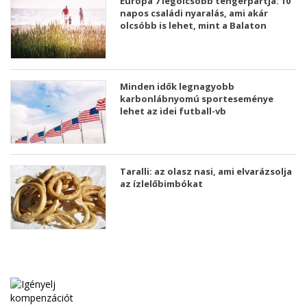
Európa 7 legolcsóbb tengerpartja: 10
napos családi nyaralás, ami akár
olcsóbb is lehet, mint a Balaton
Minden idők legnagyobb
karbonlábnyomú sporteseménye
lehet az idei futball-vb
Taralli: az olasz nasi, ami elvarázsolja
az ízlelőbimbókat