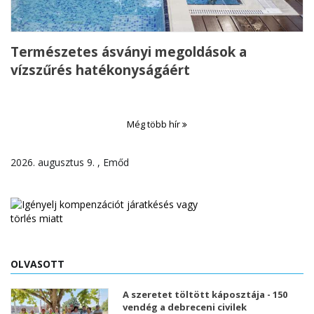
Természetes ásványi megoldások a
vízszűrés hatékonyságáért
Még több hír
2026. augusztus 9. , Emőd
OLVASOTT
A szeretet töltött káposztája - 150
vendég a debreceni civilek