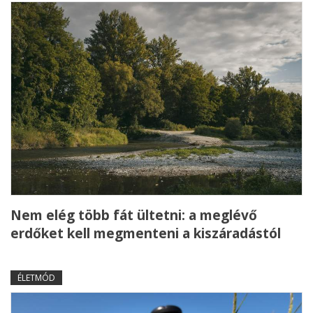
Nem elég több fát ültetni: a meglévő
erdőket kell megmenteni a kiszáradástól
ÉLETMÓD