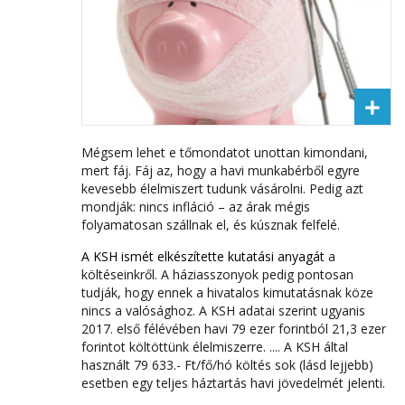
Mégsem lehet e tőmondatot unottan kimondani,
mert fáj. Fáj az, hogy a havi munkabérből egyre
kevesebb élelmiszert tudunk vásárolni. Pedig azt
mondják: nincs infláció – az árak mégis
folyamatosan szállnak el, és kúsznak felfelé.
A KSH ismét elkészítette kutatási anyagát
a
költéseinkről. A háziasszonyok pedig pontosan
tudják, hogy ennek a hivatalos kimutatásnak köze
nincs a valósághoz. A KSH adatai szerint ugyanis
2017. első félévében havi 79 ezer forintból 21,3 ezer
forintot költöttünk élelmiszerre. .... A KSH által
használt 79 633.- Ft/fő/hó költés sok (lásd lejjebb)
esetben egy teljes háztartás havi jövedelmét jelenti.