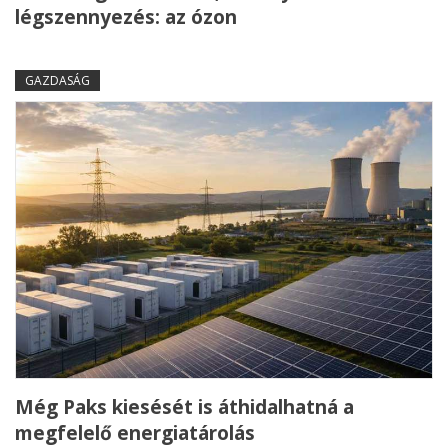
légszennyezés: az ózon
GAZDASÁG
Még Paks kiesését is áthidalhatná a
megfelelő energiatárolás