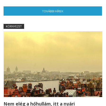
TOVÁBBI HÍREK
(AKTÍV FÜL)
KÖRNYEZET
Nem elég a hőhullám, itt a nyári