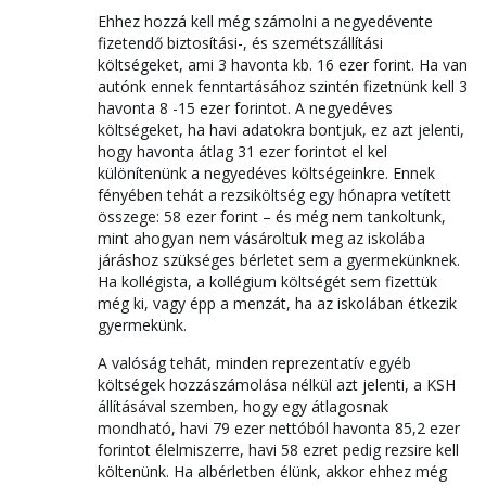
Ehhez hozzá kell még számolni a negyedévente
fizetendő biztosítási-, és szemétszállítási
költségeket, ami 3 havonta kb. 16 ezer forint. Ha van
autónk ennek fenntartásához szintén fizetnünk kell 3
havonta 8 -15 ezer forintot. A negyedéves
költségeket, ha havi adatokra bontjuk, ez azt jelenti,
hogy havonta átlag 31 ezer forintot el kel
különítenünk a negyedéves költségeinkre. Ennek
fényében tehát a rezsiköltség egy hónapra vetített
összege: 58 ezer forint – és még nem tankoltunk,
mint ahogyan nem vásároltuk meg az iskolába
járáshoz szükséges bérletet sem a gyermekünknek.
Ha kollégista, a kollégium költségét sem fizettük
még ki, vagy épp a menzát, ha az iskolában étkezik
gyermekünk.
A valóság tehát, minden reprezentatív egyéb
költségek hozzászámolása nélkül azt jelenti, a KSH
állításával szemben, hogy egy átlagosnak
mondható, havi 79 ezer nettóból havonta 85,2 ezer
forintot élelmiszerre, havi 58 ezret pedig rezsire kell
költenünk. Ha albérletben élünk, akkor ehhez még