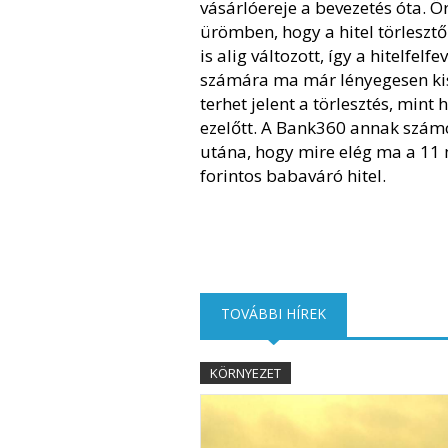
vásárlóereje a bevezetés óta. 
ürömben, hogy a hitel törlesztő
is alig változott, így a hitelfelfe
számára ma már lényegesen k
terhet jelent a törlesztés, mint 
ezelőtt. A Bank360 annak szám
utána, hogy mire elég ma a 11 
forintos babaváró hitel.
TOVÁBBI HÍREK
(AKTÍV FÜL)
KÖRNYEZET