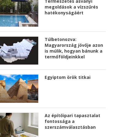
Természetes ásványi
megoldások a vízszűrés
hatékonyságáért
Túlbetonozva:
Magyarország jövője azon
is múlik, hogyan bánunk a
termőföldjeinkkel
Egyiptom örök titkai
Az építőipari tapasztalat
fontossága a
szerszámválasztásban