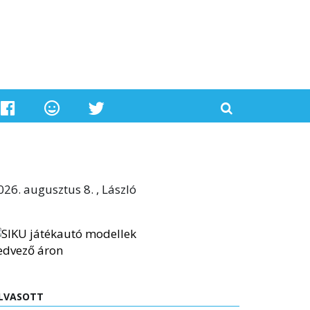
026. augusztus 8. , László
LVASOTT