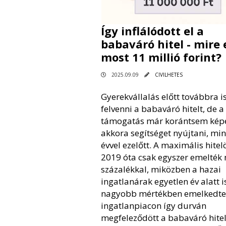
Így inflálódott el a
babaváró hitel - mire 
most 11 millió forint?
2025.09.09
CIVILHETES
Gyerekvállalás előtt továbbra i
felvenni a babaváró hitelt, de a
támogatás már korántsem kép
akkora segítséget nyújtani, min
évvel ezelőtt. A maximális hitel
2019 óta csak egyszer emelték
százalékkal, miközben a hazai
ingatlanárak egyetlen év alatt i
nagyobb mértékben emelkedtek
ingatlanpiacon így durván
megfeleződött a babaváró hite