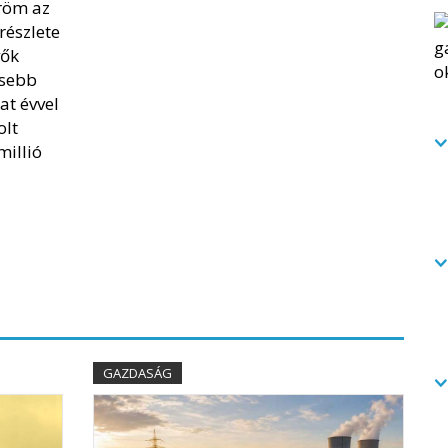
Öröm az
részlete
vők
isebb
hat évvel
olt
millió
GAZDASÁG