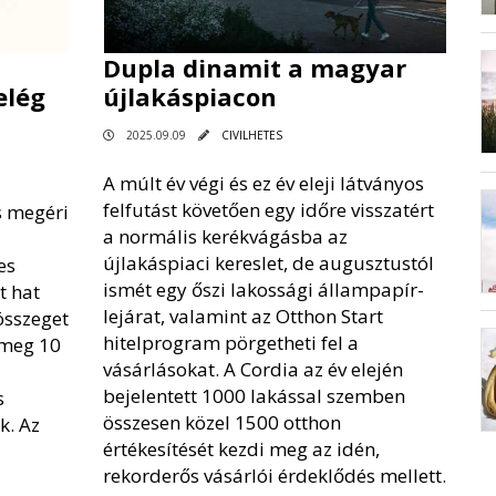
Dupla dinamit a magyar
elég
újlakáspiacon
2025.09.09
CIVILHETES
A múlt év végi és ez év eleji látványos
felfutást követően egy időre visszatért
s megéri
a normális kerékvágásba az
újlakáspiaci kereslet, de augusztustól
es
ismét egy őszi lakossági állampapír-
t hat
lejárat, valamint az Otthon Start
összeget
hitelprogram pörgetheti fel a
 meg 10
vásárlásokat. A Cordia az év elején
bejelentett 1000 lakással szemben
s
összesen közel 1500 otthon
. Az
értékesítését kezdi meg az idén,
rekorderős vásárlói érdeklődés mellett.
l