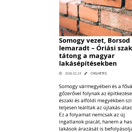
Somogy vezet, Borsod
lemaradt – Óriási sza
tátong a magyar
lakásépítésekben
2026.02.24
CIVILHETES
Somogy vármegyében és a főv
gőzerővel folynak az építkezése
északi és alföldi megyékben szi
teljesen leálltak az újlakás-áta
Ez a folyamat nemcsak az új
ingatlanok piacát, hanem a has
lakások árazását is befolyásolj