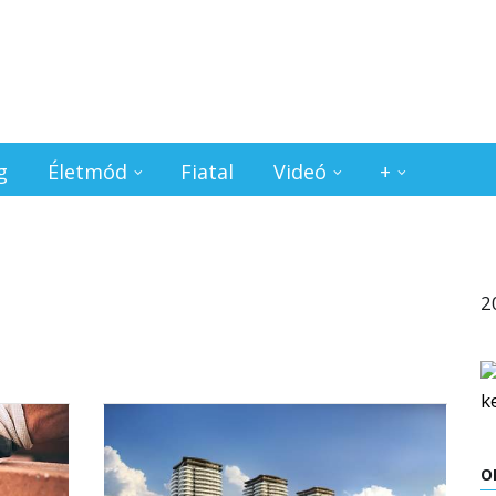
g
Életmód
Fiatal
Videó
+
2
O