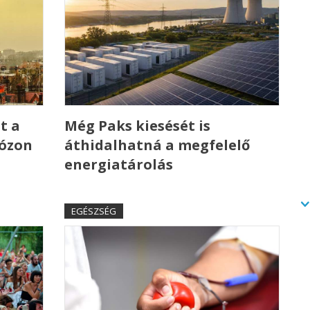
t a
Még Paks kiesését is
 ózon
áthidalhatná a megfelelő
energiatárolás
EGÉSZSÉG