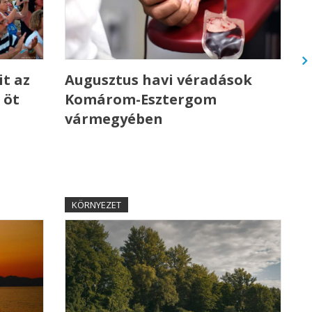
t az
Augusztus havi véradások
 öt
Komárom-Esztergom
vármegyében
KÖRNYEZET