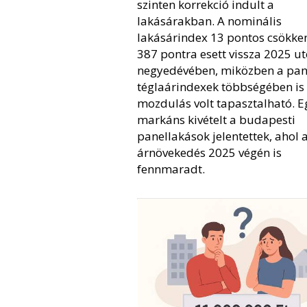
szinten korrekció indult a
lakásárakban. A nominális
lakásárindex 13 pontos csökke
387 pontra esett vissza 2025 ut
negyedévében, miközben a pane
téglaárindexek többségében is 
mozdulás volt tapasztalható. E
markáns kivételt a budapesti
panellakások jelentettek, ahol 
árnövekedés 2025 végén is
fennmaradt.