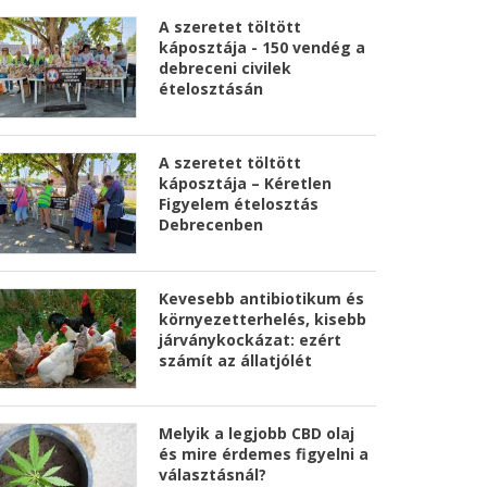
A szeretet töltött
káposztája - 150 vendég a
debreceni civilek
ételosztásán
A szeretet töltött
káposztája – Kéretlen
Figyelem ételosztás
Debrecenben
Kevesebb antibiotikum és
környezetterhelés, kisebb
járványkockázat: ezért
számít az állatjólét
Melyik a legjobb CBD olaj
és mire érdemes figyelni a
választásnál?