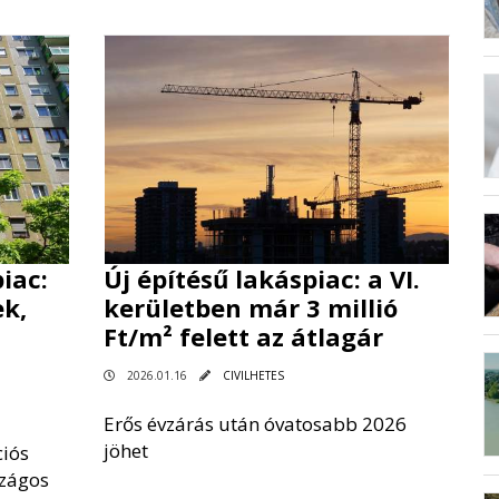
iac:
Új építésű lakáspiac: a VI.
k,
kerületben már 3 millió
Ft/m² felett az átlagár
2026.01.16
CIVILHETES
Erős évzárás után óvatosabb 2026
jöhet
iós
szágos