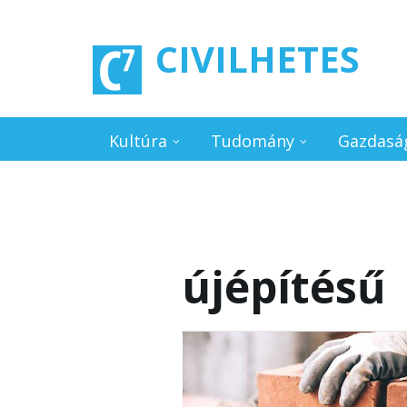
Ugrás a tartalomra
CIVILHETES
Kultúra
Tudomány
Gazdasá
újépítésű