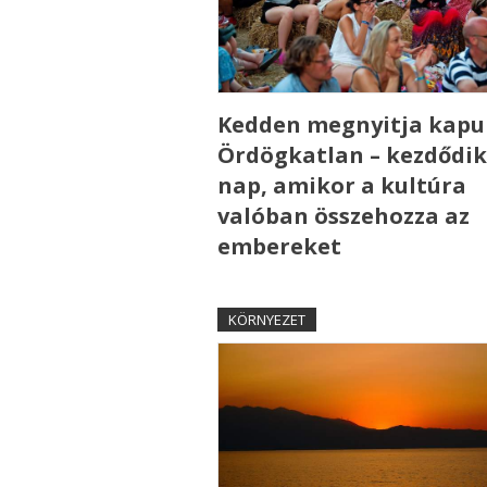
Kedden megnyitja kapui
Ördögkatlan – kezdődik
nap, amikor a kultúra
valóban összehozza az
embereket
KÖRNYEZET