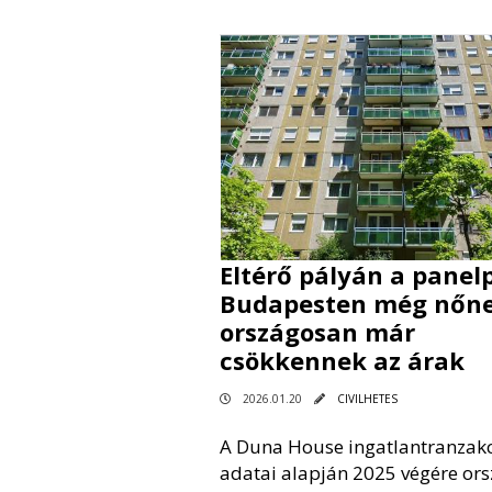
Eltérő pályán a panelp
Budapesten még nőne
országosan már
csökkennek az árak
2026.01.20
CIVILHETES
A Duna House ingatlantranzakc
adatai alapján 2025 végére or