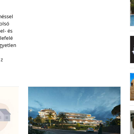
néssel
olsó
l- és
lefelé
gyetlen
az