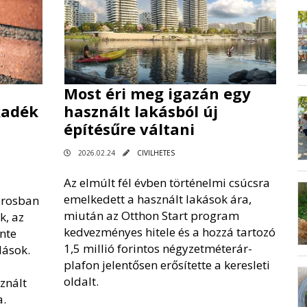
Most éri meg igazán egy
kadék
használt lakásból új
építésűre váltani
2026.02.24
CIVILHETES
Az elmúlt fél évben történelmi csúcsra
emelkedett a használt lakások ára,
árosban
miután az Otthon Start program
k, az
kedvezményes hitele és a hozzá tartozó
nte
1,5 millió forintos négyzetméterár-
dások.
plafon jelentősen erősítette a keresleti
oldalt.
znált
a.