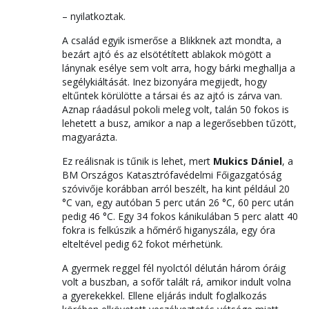
– nyilatkoztak.
A család egyik ismerőse a Blikknek azt mondta, a
bezárt ajtó és az elsötétített ablakok mögött a
lánynak esélye sem volt arra, hogy bárki meghallja a
segélykiáltását. Inez bizonyára megijedt, hogy
eltűntek körülötte a társai és az ajtó is zárva van.
Aznap ráadásul pokoli meleg volt, talán 50 fokos is
lehetett a busz, amikor a nap a legerősebben tűzött,
magyarázta.
Ez reálisnak is tűnik is lehet, mert
Mukics Dániel
, a
BM Országos Katasztrófavédelmi Főigazgatóság
szóvivője korábban arról beszélt, ha kint például 20
°C van, egy autóban 5 perc után 26 °C, 60 perc után
pedig 46 °C. Egy 34 fokos kánikulában 5 perc alatt 40
fokra is felkúszik a hőmérő higanyszála, egy óra
elteltével pedig 62 fokot mérhetünk.
A gyermek reggel fél nyolctól délután három óráig
volt a buszban, a sofőr talált rá, amikor indult volna
a gyerekekkel. Ellene eljárás indult foglalkozás