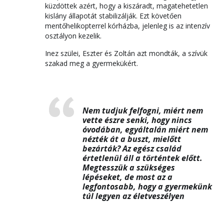
küzdöttek azért, hogy a kiszáradt, magatehetetlen
kislány állapotát stabilizálják. Ezt követően
mentőhelikopterrel kórházba, jelenleg is az intenzív
osztályon kezelik.
Inez szülei, Eszter és Zoltán azt mondták, a szívük
szakad meg a gyermekükért.
Nem tudjuk felfogni, miért nem
vette észre senki, hogy nincs
óvodában, egyáltalán miért nem
nézték át a buszt, mielőtt
bezárták? Az egész család
értetlenül áll a történtek előtt.
Megtesszük a szükséges
lépéseket, de most az a
legfontosabb, hogy a gyermekünk
túl legyen az életveszélyen