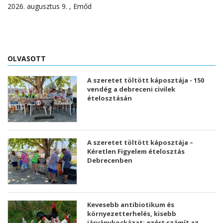
2026. augusztus 9. , Emőd
OLVASOTT
A szeretet töltött káposztája - 150
vendég a debreceni civilek
ételosztásán
A szeretet töltött káposztája –
Kéretlen Figyelem ételosztás
Debrecenben
Kevesebb antibiotikum és
környezetterhelés, kisebb
járványkockázat: ezért számít az