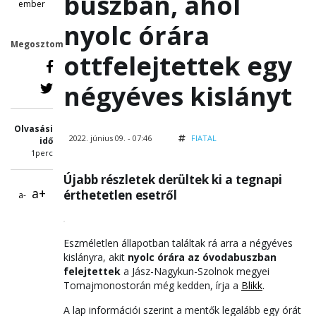
buszban, ahol
ember
nyolc órára
Megosztom
ottfelejtettek egy
négyéves kislányt
Olvasási
2022. június 09. - 07:46
FIATAL
idő
1perc
Újabb részletek derültek ki a tegnapi
a+
érthetetlen esetről
a-
Eszméletlen állapotban találtak rá arra a négyéves
kislányra, akit
nyolc órára az óvodabuszban
felejtettek
a Jász-Nagykun-Szolnok megyei
Tomajmonostorán még kedden, írja a
Blikk
.
A lap információi szerint a mentők legalább egy órát