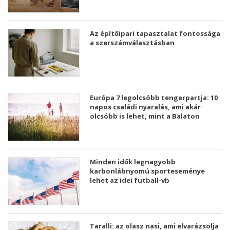
Az építőipari tapasztalat fontossága
a szerszámválasztásban
Európa 7 legolcsóbb tengerpartja: 10
napos családi nyaralás, ami akár
olcsóbb is lehet, mint a Balaton
Minden idők legnagyobb
karbonlábnyomú sporteseménye
lehet az idei futball-vb
Taralli: az olasz nasi, ami elvarázsolja