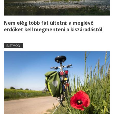
Nem elég több fát ültetni: a meglévő
erdőket kell megmenteni a kiszáradástól
ÉLETMÓD