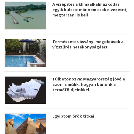
A vízépítés a klímaalkalmazkodás
egyik kulcsa: már nem csak elvezetni,
megtartani is kell
Természetes ásványi megoldások a
vízszűrés hatékonyságáért
Túlbetonozva: Magyarország jövője
azon is múlik, hogyan bánunk a
termőföldjeinkkel
Egyiptom örök titkai