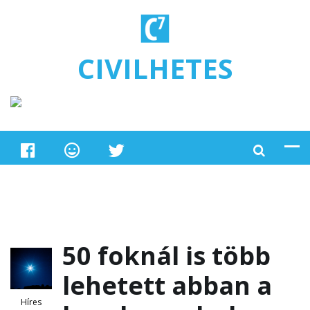
Ugrás a tartalomra
CIVILHETES
50 foknál is több
lehetett abban a
Híres