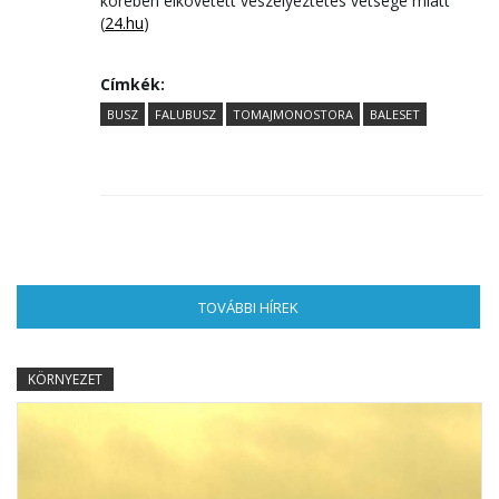
körében elkövetett veszélyeztetés vétsége miatt
(
24.hu
)
Címkék:
BUSZ
FALUBUSZ
TOMAJMONOSTORA
BALESET
TOVÁBBI HÍREK
(AKTÍV FÜL)
KÖRNYEZET