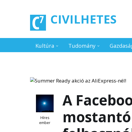
Ugrás a tartalomra
CIVILHETES
Kultúra
Tudomány
Gazdasá
A Facebo
mostantó
Híres
ember