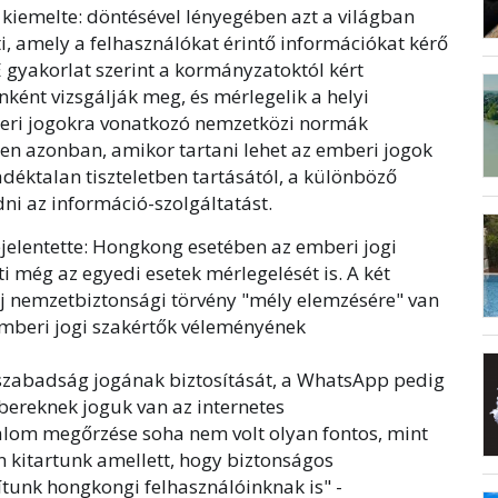
iemelte: döntésével lényegében azt a világban
i, amely a felhasználókat érintő információkat kérő
 gyakorlat szerint a kormányzatoktól kért
ként vizsgálják meg, és mérlegelik a helyi
beri jogokra vonatkozó nemzetközi normák
en azonban, amikor tartani lehet az emberi jogok
éktalan tiszteletben tartásától, a különböző
i az információ-szolgáltatást.
elentette: Hongkong esetében az emberi jogi
 még az egyedi esetek mérlegelését is. A két
 nemzetbiztonsági törvény "mély elemzésére" van
mberi jogi szakértők véleményének
szabadság jogának biztosítását, a WhatsApp pedig
bereknek joguk van az internetes
lom megőrzése soha nem volt olyan fontos, mint
 kitartunk amellett, hogy biztonságos
tunk hongkongi felhasználóinknak is" -