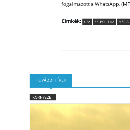
fogalmazott a WhatsApp. (MT
Címkék:
USA
BELPOLITIKA
MÉDIA
TOVÁBBI HÍREK
(AKTÍV FÜL)
KÖRNYEZET