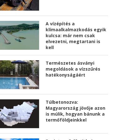
A vízépítés a
klímaalkalmazkodás egyik
kulcsa: már nem csak
elvezetni, megtartani is
kell
Természetes ásványi
megoldások a vízszűrés
hatékonyságáért
Túlbetonozva:
Magyarország jövője azon
is múlik, hogyan bánunk a
termőföldjeinkkel