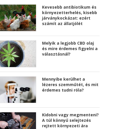
Kevesebb antibiotikum és
környezetterhelés, kisebb
járványkockázat: ezért
számít az állatjólét
Melyik a legjobb CBD olaj
és mire érdemes figyelni a
választásnál?
Mennyibe kerülhet a
lézeres szemműtét, és mit
érdemes tudni róla?
Kidobni vagy megmenteni?
A túl könnyű selejtezés
rejtett környezeti ára