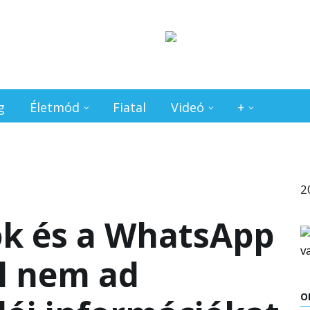
g
Életmód
Fiatal
Videó
+
2
ok és a WhatsApp
l nem ad
O