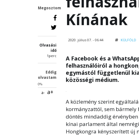
felhaszná
Megosztom
Kínának
2020. július 07. - 06:44
KÜLFÖLD
Olvasási
idő
1perc
A Facebook és a WhatsApp
felhasználóiról a hongkon
egymástól függetlenül ki
Eddig
olvastam
közösségi médium.
0%
a+
a-
A közlemény szerint egyálta
kormányzattól, sem bármely 
döntés mindaddig érvényben 
kínai parlament által nemrégi
Hongkongra kényszerített új 