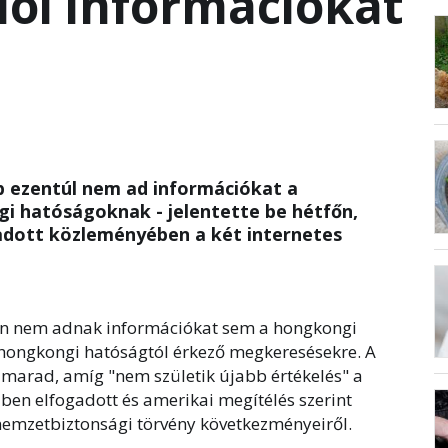
lói információkat
 ezentúl nem ad információkat a
gi hatóságoknak - jelentette be hétfőn,
adott közleményében a két internetes
lán nem adnak információkat sem a hongkongi
hongkongi hatóságtól érkező megkeresésekre. A
marad, amíg "nem születik újabb értékelés" a
ben elfogadott és amerikai megítélés szerint
nemzetbiztonsági törvény következményeiről.