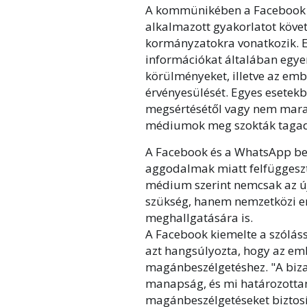
A kommünikében a Facebook k
alkalmazott gyakorlatot követ
kormányzatokra vonatkozik. E
információkat általában egyen
körülményeket, illetve az em
érvényesülését. Egyes esetekb
megsértésétől vagy nem marad
médiumok meg szokták tagadn
A Facebook és a WhatsApp bej
aggodalmak miatt felfüggeszti
médium szerint nemcsak az új
szükség, hanem nemzetközi e
meghallgatására is.
A Facebook kiemelte a szólás
azt hangsúlyozta, hogy az em
magánbeszélgetéshez. "A biza
manapság, és mi határozottan
magánbeszélgetéseket biztosí