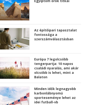
Egyiptom örök titkai
Az építőipari tapasztalat
fontossága a
szerszámválasztásban
Európa 7 legolcsóbb
tengerpartja: 10 napos
családi nyaralás, ami akár
olcsóbb is lehet, mint a
Balaton
Minden idők legnagyobb
karbonlábnyomú
sporteseménye lehet az
idei futball-vb