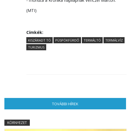
- mondta a Krónika napilapnak Venczel Márton.
(MTI)
Címkék:
KISZÁRADT TÓ
PÜSPÖKFÜRDŐ
TERMÁLTÓ
TERMÁLVÍZ
TURIZMUS
TOVÁBBI HÍREK
(AKTÍV FÜL)
KÖRNYEZET