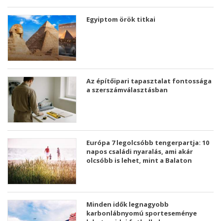
Egyiptom örök titkai
Az építőipari tapasztalat fontossága
a szerszámválasztásban
Európa 7 legolcsóbb tengerpartja: 10
napos családi nyaralás, ami akár
olcsóbb is lehet, mint a Balaton
Minden idők legnagyobb
karbonlábnyomú sporteseménye