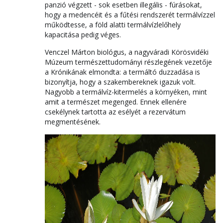
panzió végzett - sok esetben illegális - fúrásokat,
hogy a medencéit és a fűtési rendszerét termálvízzel
működtesse, a föld alatti termálvízlelőhely
kapacitása pedig véges.
Venczel Márton biológus, a nagyváradi Körösvidéki
Múzeum természettudományi részlegének vezetője
a Krónikának elmondta: a termáltó duzzadása is
bizonyítja, hogy a szakembereknek igazuk volt.
Nagyobb a termálvíz-kitermelés a környéken, mint
amit a természet megenged. Ennek ellenére
csekélynek tartotta az esélyét a rezervátum
megmentésének.