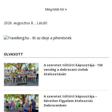
Még több hír
2026. augusztus 8. , László
OLVASOTT
A szeretet töltött káposztája - 150
vendég a debreceni civilek
ételosztásán
A szeretet töltött káposztája –
Kéretlen Figyelem ételosztás
Debrecenben