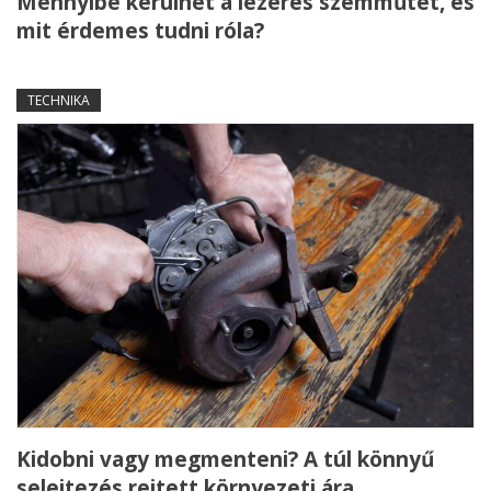
Mennyibe kerülhet a lézeres szemműtét, és
mit érdemes tudni róla?
TECHNIKA
Kidobni vagy megmenteni? A túl könnyű
selejtezés rejtett környezeti ára