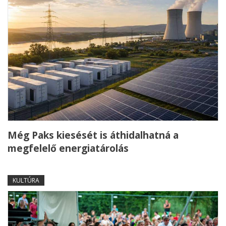
Még Paks kiesését is áthidalhatná a
megfelelő energiatárolás
KULTÚRA