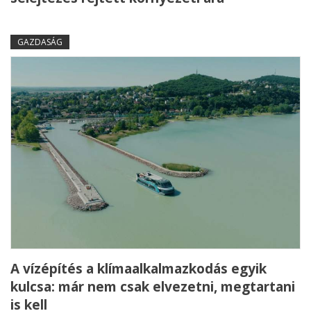
GAZDASÁG
A vízépítés a klímaalkalmazkodás egyik
kulcsa: már nem csak elvezetni, megtartani
is kell