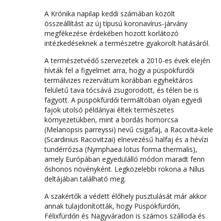
A Krónika napilap keddi számában közölt
összeállítást az új típusú koronavírus-járvány
megfékezése érdekében hozott korlátozó
intézkedéseknek a természetre gyakorolt hatásáról.
A természetvédő szervezetek a 2010-es évek elején
hívták fel a figyelmet arra, hogy a püspökfürdői
termálvizes rezervátum korábban egyhektáros
felületű tava tócsává zsugorodott, és télen be is
fagyott. A püspökfürdői termáltóban olyan egyedi
fajok utolsó példányai éltek természetes
környezetükben, mint a bordás homorcsa
(Melanopsis parreyssi) nevű csigafaj, a Racovita-kele
(Scardinius Racovitzai) elnevezésű halfaj és a hévízi
tündérrózsa (Nymphaea lotus forma thermalis),
amely Európában egyedülálló módon maradt fenn
őshonos növényként. Legközelebbi rokona a Nílus
deltájában található meg.
A szakértők a védett élőhely pusztulását már akkor
annak tulajdonították, hogy Püspökfürdőn,
Félixfürdőn és Nagyváradon is számos szálloda és