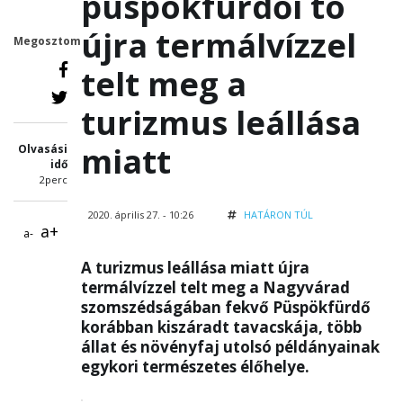
püspökfürdői tó
újra termálvízzel
Megosztom
telt meg a
turizmus leállása
miatt
Olvasási
idő
2perc
2020. április 27. - 10:26
HATÁRON TÚL
a+
a-
A turizmus leállása miatt újra
termálvízzel telt meg a Nagyvárad
szomszédságában fekvő Püspökfürdő
korábban kiszáradt tavacskája, több
állat és növényfaj utolsó példányainak
egykori természetes élőhelye.