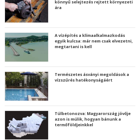
könnyű selejtezés rejtett környezeti
ára
A vízépítés a klímaalkalmazkodás
egyik kulcsa: már nem csak elvezetni,
megtartani is kell
Természetes ásványi megoldások a
vízszűrés hatékonyságáért
Túlbetonozva: Magyarország jövője
azon is múlik, hogyan bánunk a
termőföldjeinkkel