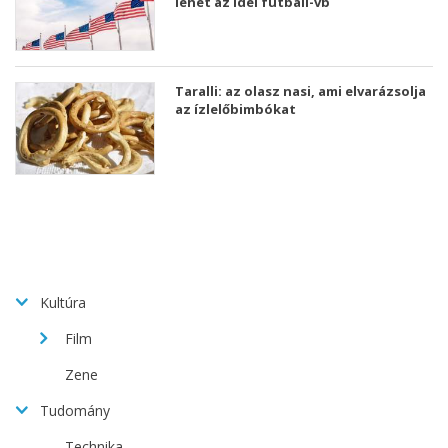
lehet az idei futball-vb
Taralli: az olasz nasi, ami elvarázsolja
az ízlelőbimbókat
Kultúra
Film
Zene
Tudomány
Technika