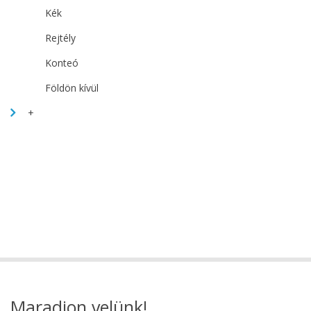
Kék
Rejtély
Konteó
Földön kívül
+
Maradjon velünk!