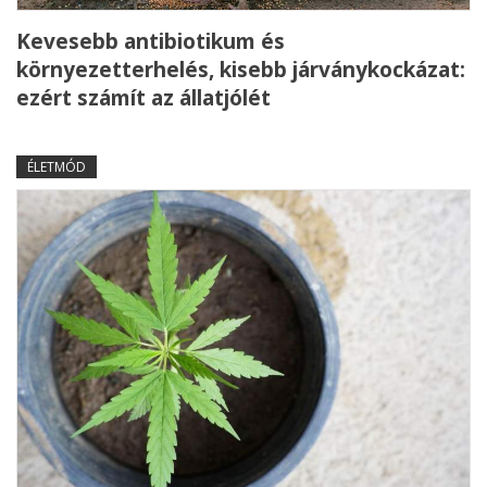
Kevesebb antibiotikum és
környezetterhelés, kisebb járványkockázat:
ezért számít az állatjólét
ÉLETMÓD