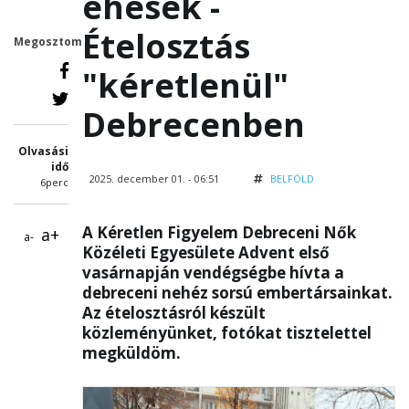
éhesek -
Ételosztás
Megosztom
"kéretlenül"
Debrecenben
Olvasási
idő
2025. december 01. - 06:51
BELFÖLD
6perc
A Kéretlen Figyelem Debreceni Nők
a+
a-
Közéleti Egyesülete Advent első
vasárnapján vendégségbe hívta a
debreceni nehéz sorsú embertársainkat.
Az ételosztásról készült
közleményünket, fotókat tisztelettel
megküldöm.