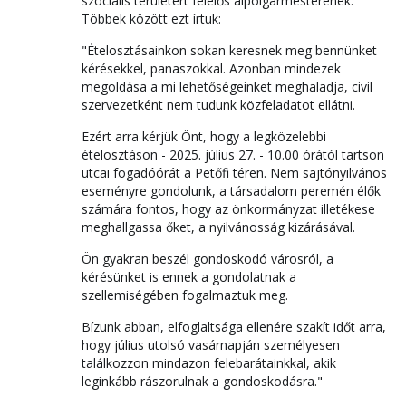
szociális területért felelős alpolgármesterének.
Többek között ezt írtuk:
"Ételosztásainkon sokan keresnek meg bennünket
kérésekkel, panaszokkal. Azonban mindezek
megoldása a mi lehetőségeinket meghaladja, civil
szervezetként nem tudunk közfeladatot ellátni.
Ezért arra kérjük Önt, hogy a legközelebbi
ételosztáson - 2025. július 27. - 10.00 órától tartson
utcai fogadóórát a Petőfi téren. Nem sajtónyilvános
eseményre gondolunk, a társadalom peremén élők
számára fontos, hogy az önkormányzat illetékese
meghallgassa őket, a nyilvánosság kizárásával.
Ön gyakran beszél gondoskodó városról, a
kérésünket is ennek a gondolatnak a
szellemiségében fogalmaztuk meg.
Bízunk abban, elfoglaltsága ellenére szakít időt arra,
hogy július utolsó vasárnapján személyesen
találkozzon mindazon felebarátainkkal, akik
leginkább rászorulnak a gondoskodásra."