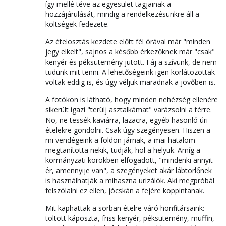
így mellé téve az egyesület tagjainak a
hozzájárulását, mindig a rendelkezésünkre áll a
költségek fedezete.
Az ételosztás kezdete előtt fél órával már "minden
jegy elkelt", sajnos a később érkezőknek már "csak"
kenyér és péksütemény jutott. Fáj a szívünk, de nem
tudunk mit tenni. A lehetőségeink igen korlátozottak
voltak eddig is, és úgy véljük maradnak a jövőben is.
A fotókon is látható, hogy minden nehézség ellenére
sikerült igazi "terülj asztalkámat" varázsolni a térre.
No, ne tessék kaviárra, lazacra, egyéb hasonló úri
ételekre gondolni. Csak úgy szegényesen. Hiszen a
mi vendégeink a földön járnak, a mai hatalom
megtanította nekik, tudják, hol a helyük. Amíg a
kormányzati körökben elfogadott, "mindenki annyit
ér, amennyije van", a szegényeket akár lábtörlőnek
is használhatják a mihaszna urizálók. Aki megpróbál
felszólalni ez ellen, jócskán a fejére koppintanak.
Mit kaphattak a sorban ételre váró honfitársaink:
töltött káposzta, friss kenyér, péksütemény, muffin,