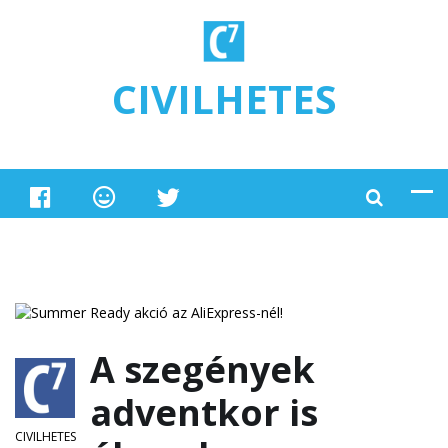
Ugrás a tartalomra
CIVILHETES
A szegények
adventkor is
CIVILHETES