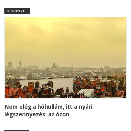
KÖRNYEZET
Nem elég a hőhullám, itt a nyári
légszennyezés: az ózon