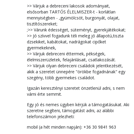
>> Várjuk a debreceni lakosok adományait,
elsősorban TARTÓS ÉLELMISZER-t - korlátlan
mennyiségben - ,gyümölcsöt, burgonyát, olajat,
tisztítószereket;
;>> Várunk édességet, süteményt, gyerekjátékokat;
>> Jó szívvel fogadunk téli meleg jó állapotú,tiszta
dzsekiket, kabátokat, nadrágokat cipőket
gyermekeknek,
>> Várjuk debreceni éttermek, pékségek,
élelmiszerüzletek, felajánlásait, csatlakozását.
>> Várjuk olyan debreceni családok jelentkezését,
akik a szeretet ünnepére "örökbe fogadnának" egy
szegény, több gyermekes családot.
Igazán keresztényi szeretet önzetlenül adni, s nem
várni érte semmit.
Egy jó és nemes ügyben kérjük a támogatásukat. Aki
szeretne segíteni, támogatást adni, az alábbi
telefonszámon jelezheti:
mobil (a hét minden napján): +36 30 9841 963