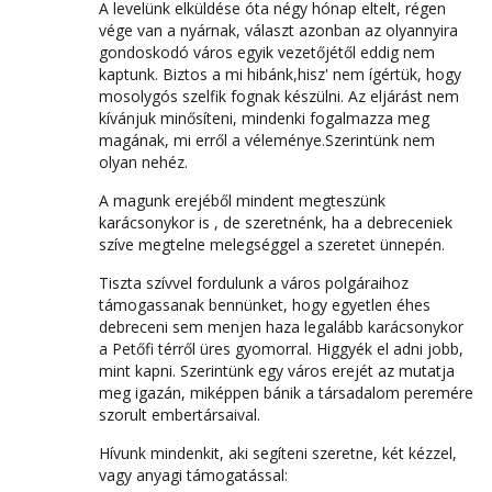
A levelünk elküldése óta négy hónap eltelt, régen
vége van a nyárnak, választ azonban az olyannyira
gondoskodó város egyik vezetőjétől eddig nem
kaptunk. Biztos a mi hibánk,hisz' nem ígértük, hogy
mosolygós szelfik fognak készülni. Az eljárást nem
kívánjuk minősíteni, mindenki fogalmazza meg
magának, mi erről a véleménye.Szerintünk nem
olyan nehéz.
A magunk erejéből mindent megteszünk
karácsonykor is , de szeretnénk, ha a debreceniek
szíve megtelne melegséggel a szeretet ünnepén.
Tiszta szívvel fordulunk a város polgáraihoz
támogassanak bennünket, hogy egyetlen éhes
debreceni sem menjen haza legalább karácsonykor
a Petőfi térről üres gyomorral. Higgyék el adni jobb,
mint kapni. Szerintünk egy város erejét az mutatja
meg igazán, miképpen bánik a társadalom peremére
szorult embertársaival.
Hívunk mindenkit, aki segíteni szeretne, két kézzel,
vagy anyagi támogatással: