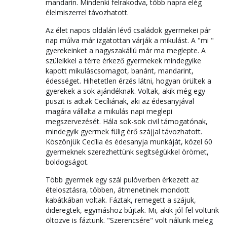
mandarin. Mindenki felrakodva, több napra elég
élelmiszerrel távozhatott.
Az élet napos oldalán lévő családok gyermekei pár
nap múlva már izgatottan várják a mikulást. A "mi "
gyerekeinket a nagyszakállú már ma meglepte. A
szüleikkel a térre érkező gyermekek mindegyike
kapott mikuláscsomagot, banánt, mandarint,
édességet. Hihetetlen érzés látni, hogyan örültek a
gyerekek a sok ajándéknak. Voltak, akik még egy
puszit is adtak Cecíliának, aki az édesanyjával
magára vállalta a mikulás napi meglepi
megszervezését. Hála sok-sok civil támogatónak,
mindegyik gyermek fülig érő szájjal távozhatott.
Köszönjük Cecília és édesanyja munkáját, közel 60
gyermeknek szerezhettünk segítségükkel örömet,
boldogságot.
Több gyermek egy szál pulóverben érkezett az
ételosztásra, többen, átmenetinek mondott
kabátkában voltak. Fáztak, remegett a szájuk,
dideregtek, egymáshoz bújtak. Mi, akik jól fel voltunk
öltözve is fáztunk. "Szerencsére" volt nálunk meleg