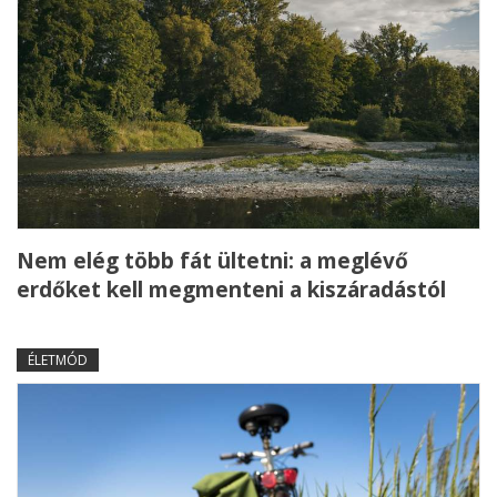
Nem elég több fát ültetni: a meglévő
erdőket kell megmenteni a kiszáradástól
ÉLETMÓD