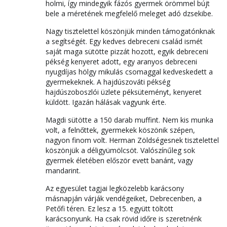
holmi, így mindegyik fázós gyermek örömmel bújt
bele a méretének megfelelő meleget adó dzsekibe.
Nagy tisztelettel köszönjük minden támogatónknak
a segítségét. Egy kedves debreceni család ismét
saját maga sütötte pizzát hozott, egyik debreceni
pékség kenyeret adott, egy aranyos debreceni
nyugdíjas hölgy mikulás csomaggal kedveskedett a
gyermekeknek. A hajdúszováti pékség
hajdúszoboszlói üzlete péksüteményt, kenyeret
küldött. Igazán hálásak vagyunk érte.
Magdi sütötte a 150 darab muffint. Nem kis munka
volt, a felnőttek, gyermekek köszönik szépen,
nagyon finom volt. Herman Zöldségesnek tisztelettel
köszönjük a déligyümölcsöt. Valószínűleg sok
gyermek életében először evett banánt, vagy
mandarint.
Az egyesület tagjai legközelebb karácsony
másnapján várják vendégeiket, Debrecenben, a
Petőfi téren. Ez lesz a 15. együtt töltött
karácsonyunk. Ha csak rövid időre is szeretnénk