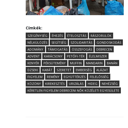
Címkék:
SZEGÉNYSÉG
ÉHEZÉS
ÉTELOSZTÁS
RÁSZORULÓK
NÉLKÜLÖZÉS
SEGÍTSÉG
SZOLIDARITÁS
GONDOSKODÁS
ADOMÁNY
TÁMOGATÁS
ÖSSZEFOGÁS
DEBRECEN
ADVENT
KARÁCSONY
PETŐFI-TÉR
ÉLELMISZER
KENYÉR
PÉKSÜTEMÉNY
MUFFIN
MANDARIN
BANÁN
DZSEKI
KABÁT
SZERETET
EMBERSÉG
ALÁZAT
FIGYELEM
REMÉNY
EGYÜTTÉRZÉS
FELELŐSSÉG
KÖZÖNY
KIREKESZTÉS
URIZÁLÁS
HIDEG
NEHÉZSÉG
KÉRETLEN FIGYELEM DEBRECENI NŐK KÖZÉLETI EGYESÜLETE