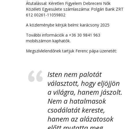
Átutalással: Kéretlen Figyelem Debreceni Nők
Közéleti Egyesülete számlaszáma: Polgári Bank ZRT
612 00261-11059802
A közleménybe kérjük beírni: karácsony 2025
További információk a +36 30 9841 963
mobilszámon kaphatók.
Megszívlelendőnek tartjuk Ferenc pápa üzenetét:
Isten nem palotát
választott, hogy eljöjjön
a világra, hanem jászolt.
Nem a hatalmasok
csodálatát kereste,
hanem az alázatosok
előtt mutatta meg