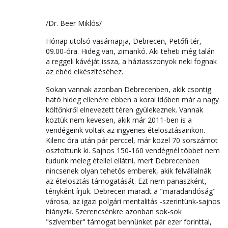
/Dr. Beer Miklós/
Hónap utolsó vasárnapja, Debrecen, Petőfi tér,
09.00-óra. Hideg van, zimankó. Aki teheti még talán
a reggeli kávéját issza, a háziasszonyok neki fognak
az ebéd elkészítéséhez.
Sokan vannak azonban Debrecenben, akik csontig
ható hideg ellenére ebben a korai időben már a nagy
költőnkről elnevezett téren gyülekeznek. Vannak
köztük nem kevesen, akik már 2011-ben is a
vendégeink voltak az ingyenes ételosztásainkon.
Kilenc óra után pár perccel, már közel 70 sorszámot
osztottunk ki. Sajnos 150-160 vendégnél többet nem
tudunk meleg étellel ellátni, mert Debrecenben
nincsenek olyan tehetős emberek, akik felvállalnák
az ételosztás támogatását. Ezt nem panaszként,
tényként írjuk. Debrecen maradt a "maradandóság"
városa, az igazi polgári mentalitás -szerintünk-sajnos
hiányzik. Szerencsénkre azonban sok-sok
"szívember" támogat bennünket pár ezer forinttal,