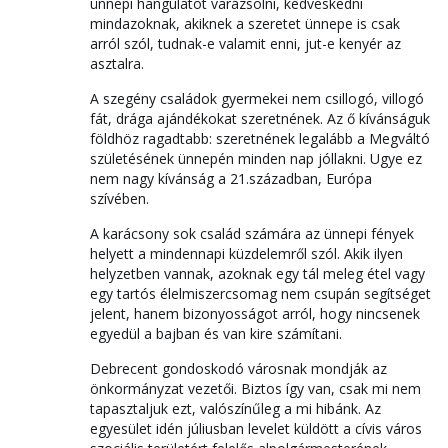
ünnepi hangulatot varázsolni, kedveskedni
mindazoknak, akiknek a szeretet ünnepe is csak
arról szól, tudnak-e valamit enni, jut-e kenyér az
asztalra.
A szegény családok gyermekei nem csillogó, villogó
fát, drága ajándékokat szeretnének. Az ő kívánságuk
földhöz ragadtabb: szeretnének legalább a Megváltó
születésének ünnepén minden nap jóllakni. Ugye ez
nem nagy kívánság a 21.században, Európa
szívében.
A karácsony sok család számára az ünnepi fények
helyett a mindennapi küzdelemről szól. Akik ilyen
helyzetben vannak, azoknak egy tál meleg étel vagy
egy tartós élelmiszercsomag nem csupán segítséget
jelent, hanem bizonyosságot arról, hogy nincsenek
egyedül a bajban és van kire számítani.
Debrecent gondoskodó városnak mondják az
önkormányzat vezetői. Biztos így van, csak mi nem
tapasztaljuk ezt, valószínűleg a mi hibánk. Az
egyesület idén júliusban levelet küldött a cívis város