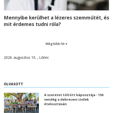
Mennyibe kerülhet a lézeres szemműtét, és
mit érdemes tudni róla?
Még több hír
2026. augusztus 10. , Lőrinc
OLVASOTT
A szeretet töltött káposztája - 150
vendég a debreceni civilek
ételosztásán