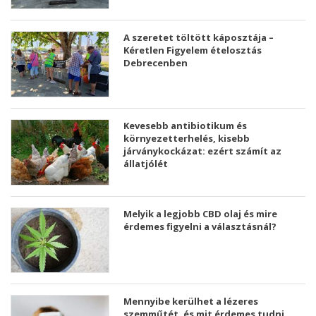
A szeretet töltött káposztája –
Kéretlen Figyelem ételosztás
Debrecenben
Kevesebb antibiotikum és
környezetterhelés, kisebb
járványkockázat: ezért számít az
állatjólét
Melyik a legjobb CBD olaj és mire
érdemes figyelni a választásnál?
Mennyibe kerülhet a lézeres
szemműtét, és mit érdemes tudni