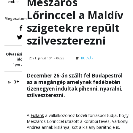
Mészáros
ember
Lőrinccel a Maldív
Megosztom
szigetekre repült
szilveszterezni
Olvasási
2021. január 01. - 06:28
BULVÁR
idő
1perc
December 26-án szállt fel Budapestről
a+
az a magángép amelynek fedélzetén
a-
tizenegyen indultak pihenni, nyaralni,
szilveszterezni.
A
Fullánk
a vállalkozóhoz közeli forrásból tudja, hogy
Mészáros Lőrinccel utazott a korábbi tévés, Várkonyi
Andrea annak kislánya, sőt a kislány barátnője is.