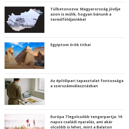
Túlbetonozva: Magyarország jövője
azon is múlik, hogyan bánunk a
termőföldjeinkkel
Egyiptom örök titkai
Az építőipari tapasztalat fontossága
a szerszámválasztásban
Európa 7 legolcsóbb tengerpartja: 10
napos családi nyaralás, ami akár
olcsóbb is lehet, mint a Balaton