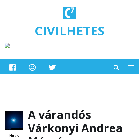
Ugrás a tartalomra
CIVILHETES
A várandós
Várkonyi Andrea
Híres