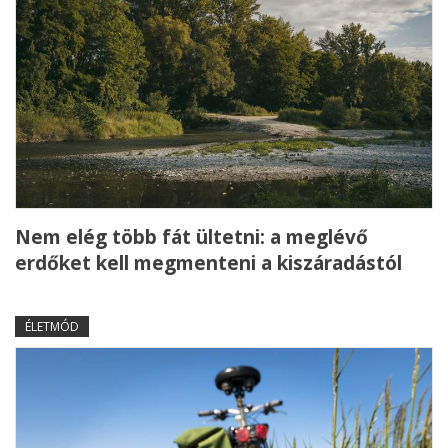
Nem elég több fát ültetni: a meglévő
erdőket kell megmenteni a kiszáradástól
ÉLETMÓD