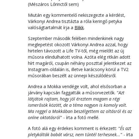
(Mészáros Lőrinctől sem)
Miután egy kommentelő nekiszegezte a kérdést,
Várkonyi Andrea tisztázta a róla keringő petyka
valóságtartalmát írja a
Blikk
.
Szeptember második felében mindenkinek nagy
meglepetést okozott Várkonyi Andrea azzal, hogy
hirtelen távozott a Life TV-től, még mielőtt az új
műsora elindulhatott volna. Azóta elég ritkán adott
hírt magáról, csupán néhány poszttal jelentkezet az
Instagram-oldalán is, illetve karácsony körül a TV2
műsorában beszélt az ünnepi készülődésről.
Andrea a Mokka vendége volt, ahol elsősorban a
járvány kapcsán faggatták a műsorvezetők. "
Azt
látjátok rajtam, hogy jól éreztem magam a régi
ismerősök között, de a téma nagyon is komoly volt.
Ma reggel a Mokkában beszélgettem az oltásról és az
onlne oktatásról
" - írta a fotó mellé.
A fotó alá egy érdekes komment is érkezett: "
És azt
pletykálták babát vársz, nem tűntél terhesnek...
" - írta