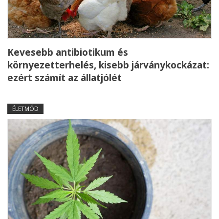
Kevesebb antibiotikum és
környezetterhelés, kisebb járványkockázat:
ezért számít az állatjólét
ÉLETMÓD