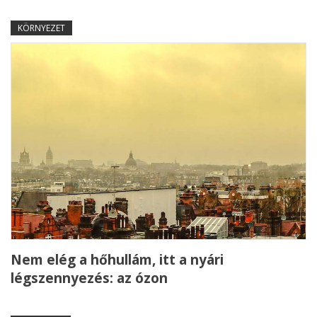
KÖRNYEZET
Nem elég a hőhullám, itt a nyári
légszennyezés: az ózon