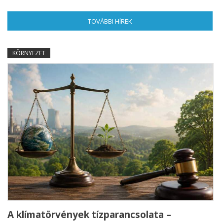
TOVÁBBI HÍREK
(AKTÍV FÜL)
KÖRNYEZET
A klímatörvények tízparancsolata –