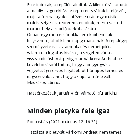
Este indultak, a repülőn aludtak. A kilenc órás út után
a maldív-szigeteki Male repterén szálltak le először,
majd a formaságok elintézése után egy másik
maldív-szigeteki reptéren landoltak, mert csak ott
maradt hely a repülő parkoltatására.
Onnan egy motorcsónakkal értek pihenésük
helyszínére, ahol kilenc napig maradnak. A repülőgép
személyzete is - az amerikai és német pilóta,
valamint a légiutas kísérő-, a szigeten várja a
visszaindulást. Azt pedig már Várkonyi Andreához
közeli forrásból tudjuk, hogy a belgyógyász
végzettségű orvos legalább öt hónapos terhes és
nagyon valószínű, hogy az apa a már elvált
Mészáros Lőrinc.
Hazaérkezésük január 4-én várható. (
fullank.hu
)
Minden pletyka fele igaz
Pontosítás (2021. március 12. 16:29)
Tisztázta a pletykát Várkonyi Andrea: nem terhes