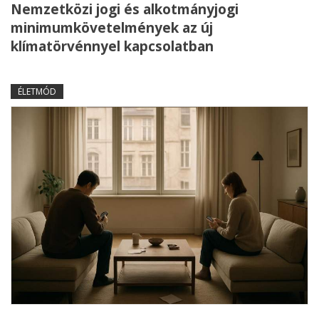
Nemzetközi jogi és alkotmányjogi
minimumkövetelmények az új
klímatörvénnyel kapcsolatban
ÉLETMÓD