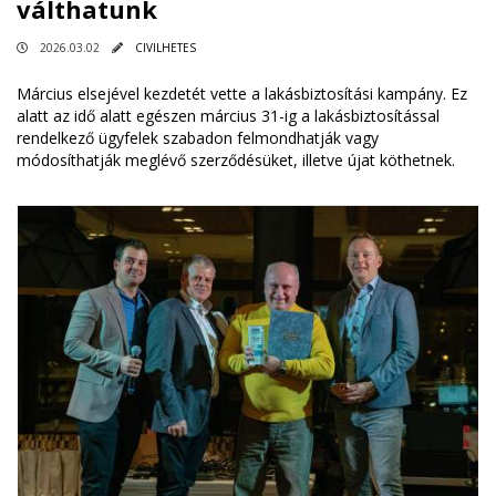
válthatunk
2026.03.02
CIVILHETES
Március elsejével kezdetét vette a lakásbiztosítási kampány. Ez
alatt az idő alatt egészen március 31-ig a lakásbiztosítással
rendelkező ügyfelek szabadon felmondhatják vagy
módosíthatják meglévő szerződésüket, illetve újat köthetnek.