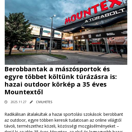
Berobbantak a mászósportok és
egyre többet költünk túrázásra is:
hazai outdoor körkép a 35 éves
Mountextől
2025.11.27
CIVILHETES
Radikálisan átalakultak a hazai sportolási szokások: berobbant
az outdoor, egyre többen keresik tudatosan az online világtól
távoli, természethez közeli, közösségi mozgásélményeket –
derül ki az idén 35 éves Mountex, az első és legnagyobb hazai