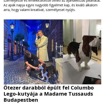
személyessé és emlékezetessé teheti az ajándékozás pillanatát.
Az apák napja egyre nagyobb figyelmet kap, és kiváló alkalom
arra, hogy valami kreatívat, személyeset nyújts.
Ötezer darabból épült fel Columbo
Lego-kutyája a Madame Tussauds
Budapestben