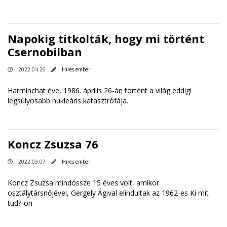
Napokig titkolták, hogy mi történt
Csernobilban
2022.04.26
Híres ember
Harminchat éve, 1986. április 26-án történt a világ eddigi
legsúlyosabb nukleáris katasztrófája.
Koncz Zsuzsa 76
2022.03.07
Híres ember
Koncz Zsuzsa mindössze 15 éves volt, amikor
osztálytársnőjével, Gergely Ágival elindultak az 1962-es Ki mit
tud?-on