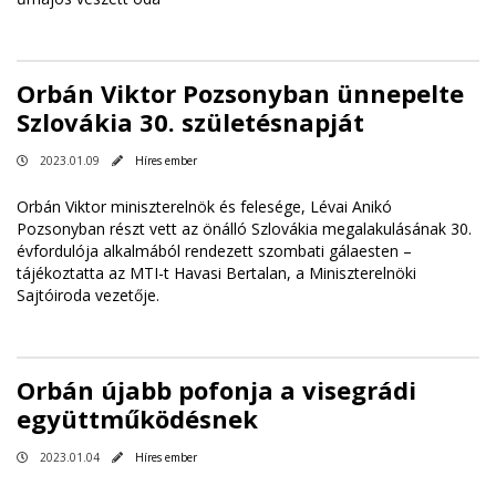
Orbán Viktor Pozsonyban ünnepelte
Szlovákia 30. születésnapját
2023.01.09
Híres ember
Orbán Viktor miniszterelnök és felesége, Lévai Anikó
Pozsonyban részt vett az önálló Szlovákia megalakulásának 30.
évfordulója alkalmából rendezett szombati gálaesten –
tájékoztatta az MTI-t Havasi Bertalan, a Miniszterelnöki
Sajtóiroda vezetője.
Orbán újabb pofonja a visegrádi
együttműködésnek
2023.01.04
Híres ember