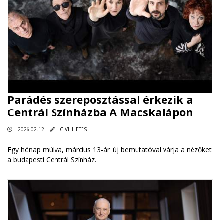
Parádés szereposztással érkezik a
Centrál Színházba A Macskalápon
2026.02.12
CIVILHETES
Egy hónap múlva, március 13-án új bemutatóval várja a nézőket
a budapesti Centrál Színház.