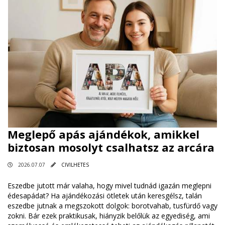
Meglepő apás ajándékok, amikkel
biztosan mosolyt csalhatsz az arcára
2026.07.07
CIVILHETES
Eszedbe jutott már valaha, hogy mivel tudnád igazán meglepni
édesapádat? Ha ajándékozási ötletek után keresgélsz, talán
eszedbe jutnak a megszokott dolgok: borotvahab, tusfürdő vagy
zokni. Bár ezek praktikusak, hiányzik belőlük az egyediség, ami