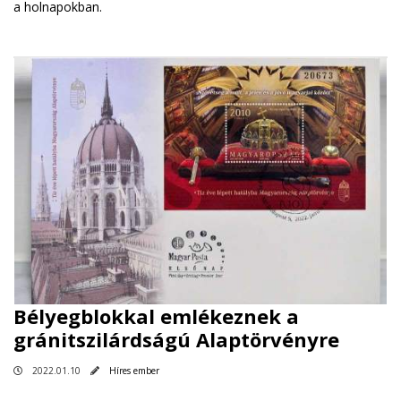
a holnapokban.
Bélyegblokkal emlékeznek a
gránitszilárdságú Alaptörvényre
2022.01.10
Híres ember