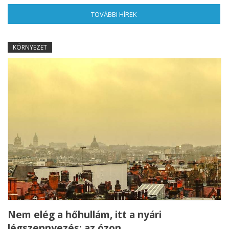
TOVÁBBI HÍREK
(AKTÍV FÜL)
KÖRNYEZET
Nem elég a hőhullám, itt a nyári
légszennyezés: az ózon