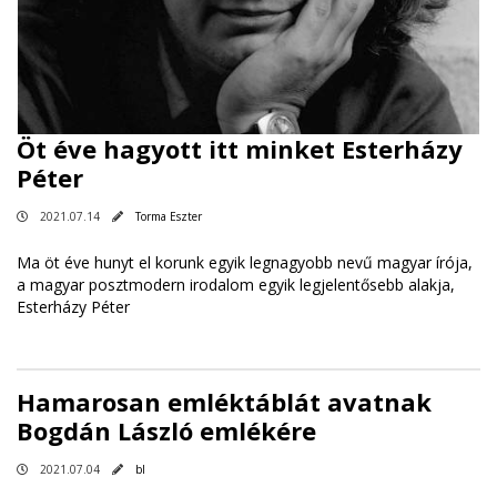
Öt éve hagyott itt minket Esterházy
Péter
2021.07.14
Torma Eszter
Ma öt éve hunyt el korunk egyik legnagyobb nevű magyar írója,
a magyar posztmodern irodalom egyik legjelentősebb alakja,
Esterházy Péter
Hamarosan emléktáblát avatnak
Bogdán László emlékére
2021.07.04
bl