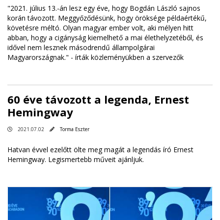
"2021. július 13.-án lesz egy éve, hogy Bogdán László sajnos
korán távozott. Meggyőződésünk, hogy öröksége példaértékű,
követésre méltó. Olyan magyar ember volt, aki mélyen hitt
abban, hogy a cigányság kiemelhető a mai élethelyzetéből, és
idővel nem lesznek másodrendű állampolgárai
Magyarországnak." - írták közleményükben a szervezők
60 éve távozott a legenda, Ernest
Hemingway
2021.07.02
Torma Eszter
Hatvan évvel ezelőtt ölte meg magát a legendás író Ernest
Hemingway. Legismertebb műveit ajánljuk.