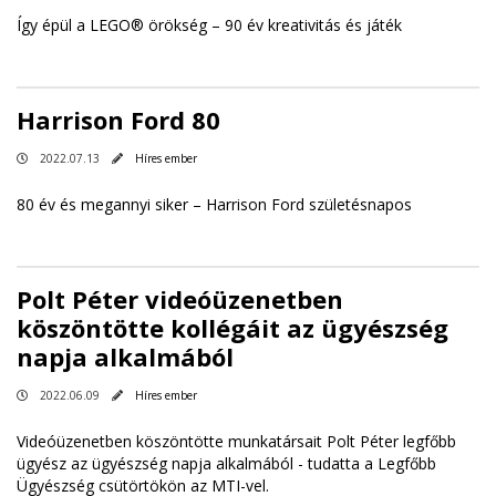
Így épül a LEGO® örökség – 90 év kreativitás és játék
Harrison Ford 80
2022.07.13
Híres ember
80 év és megannyi siker – Harrison Ford születésnapos
Polt Péter videóüzenetben
köszöntötte kollégáit az ügyészség
napja alkalmából
2022.06.09
Híres ember
Videóüzenetben köszöntötte munkatársait Polt Péter legfőbb
ügyész az ügyészség napja alkalmából - tudatta a Legfőbb
Ügyészség csütörtökön az MTI-vel.