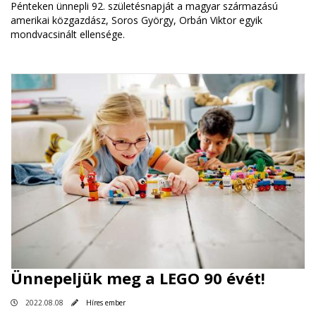
Pénteken ünnepli 92. születésnapját a magyar származású
amerikai közgazdász, Soros György, Orbán Viktor egyik
mondvacsinált ellensége.
Ünnepeljük meg a LEGO 90 évét!
2022.08.08
Híres ember