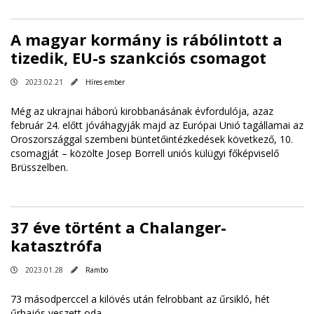
A magyar kormány is rábólintott a
tizedik, EU-s szankciós csomagot
2023.02.21
Híres ember
Még az ukrajnai háború kirobbanásának évfordulója, azaz
február 24. előtt jóváhagyják majd az Európai Unió tagállamai az
Oroszországgal szembeni büntetőintézkedések következő, 10.
csomagját – közölte Josep Borrell uniós külügyi főképviselő
Brüsszelben.
37 éve történt a Chalanger-
katasztrófa
2023.01.28
Rambo
73 másodperccel a kilövés után felrobbant az űrsikló, hét
űrhajós veszett oda