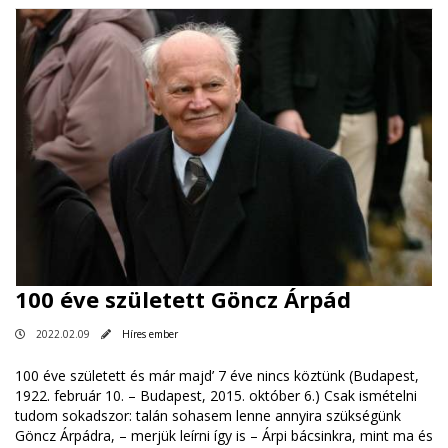
100 éve született Göncz Árpád
2022.02.09
Híres ember
100 éve született és már majd’ 7 éve nincs köztünk (Budapest,
1922. február 10. – Budapest, 2015. október 6.) Csak ismételni
tudom sokadszor: talán sohasem lenne annyira szükségünk
Göncz Árpádra, – merjük leírni így is – Árpi bácsinkra, mint ma és