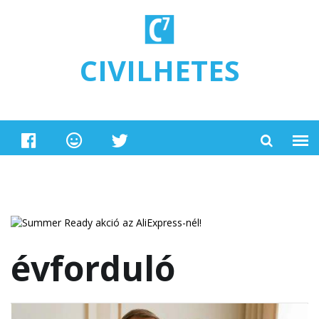
Ugrás a tartalomra
CIVILHETES
évforduló