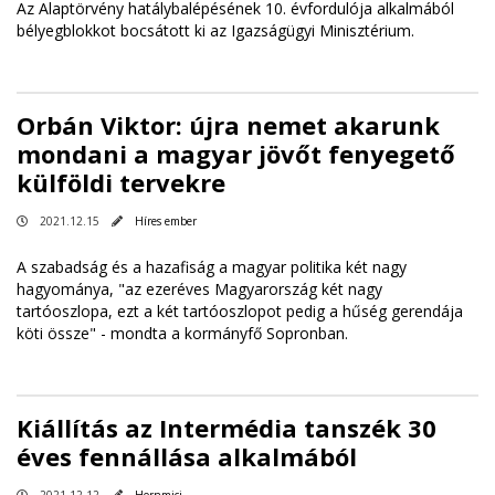
Az Alaptörvény hatálybalépésének 10. évfordulója alkalmából
bélyegblokkot bocsátott ki az Igazságügyi Minisztérium.
Orbán Viktor: újra nemet akarunk
mondani a magyar jövőt fenyegető
külföldi tervekre
2021.12.15
Híres ember
A szabadság és a hazafiság a magyar politika két nagy
hagyománya, "az ezeréves Magyarország két nagy
tartóoszlopa, ezt a két tartóoszlopot pedig a hűség gerendája
köti össze" - mondta a kormányfő Sopronban.
Kiállítás az Intermédia tanszék 30
éves fennállása alkalmából