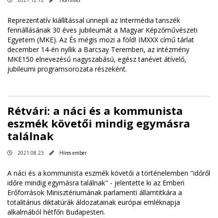
2021.12.12
Hornmici
Reprezentatív kiállítással ünnepli az Intermédia tanszék
fennállásának 30 éves jubileumát a Magyar Képzőművészeti
Egyetem (MKE). Az És mégis mozi a föld! IMXXX című tárlat
december 14-én nyílik a Barcsay Teremben, az intézmény
MKE150 elnevezésű nagyszabású, egész tanévet átívelő,
jubileumi programsorozata részeként.
Rétvári: a náci és a kommunista
eszmék követői mindig egymásra
találnak
2021.08.23
Híres ember
A náci és a kommunista eszmék követői a történelemben "időről
időre mindig egymásra találnak" - jelentette ki az Emberi
Erőforrások Minisztériumának parlamenti államtitkára a
totalitárius diktatúrák áldozatainak európai emléknapja
alkalmából hétfőn Budapesten.