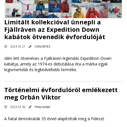
Limitált kollekcióval ünnepli a
Fjällräven az Expedition Down
kabátok ötvenedik évfordulóját
2024.10.21
CIVILHETES
Idén lett ötvenéves a Fjällräven legendás Expedition Down
kabátja, amely az 1974-es debütálása óta a márka egyik
legismertebb és legkedveltebb terméke.
Történelmi évfordulóról emlékezett
meg Orbán Viktor
2023.03.30
Híres ember
A fiatal demokraták 35 évvel alapították meg a Fideszt.