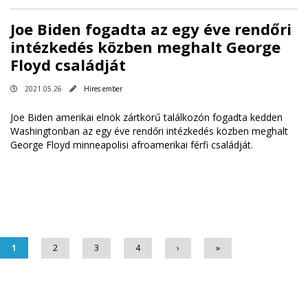
Joe Biden fogadta az egy éve rendőri
intézkedés közben meghalt George
Floyd családját
2021.05.26
Híres ember
Joe Biden amerikai elnök zártkörű találkozón fogadta kedden
Washingtonban az egy éve rendőri intézkedés közben meghalt
George Floyd minneapolisi afroamerikai férfi családját.
Oldalak
1
2
3
4
›
»