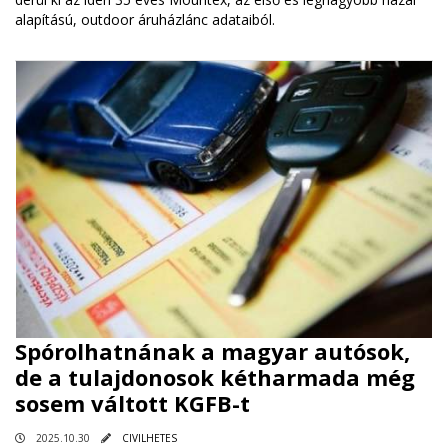
alapítású, outdoor áruházlánc adataiból.
Spórolhatnának a magyar autósok,
de a tulajdonosok kétharmada még
sosem váltott KGFB-t
2025.10.30
CIVILHETES