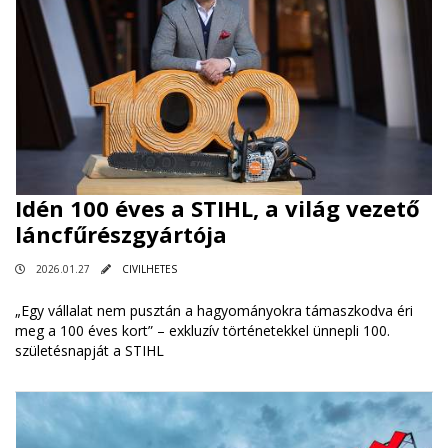
Idén 100 éves a STIHL, a világ vezető
láncfűrészgyártója
2026.01.27
CIVILHETES
„Egy vállalat nem pusztán a hagyományokra támaszkodva éri
meg a 100 éves kort” – exkluzív történetekkel ünnepli 100.
születésnapját a STIHL