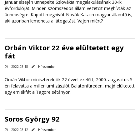
Január elsején ünnepelte Szlovákia megalakulásának 30-ik
évfordulóját. Minden szomszédos állam vezetőit meghívták az
ünnepségre. Kapott meghívót Novák Katalin magyar államfő is,
aki azonban lemondta a látogatást. Vajon miért?
Orbán Viktor 22 éve elültetett egy
fát
2022.08.18
Híres ember
Orbán Viktor miniszterelnök 22 évvel ezelőtt, 2000. augusztus 5-
én felavatta a milleniumi zászlót Balatonfüreden, majd elültetett
egy emlékfát a Tagore sétányon.
Soros György 92
2022.08.12
Híres ember