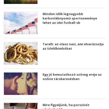
Minden idők legnagyobb
karbonlábnyomú sporteseménye
lehet az idei futball-vb
Taralli: az olasz nasi, ami elvarázsolja
az ízlelőbimbókat
Egy jó bemutatkozó szöveg ereje az
online társkeresésben
Mire figyeljünk, ha porszívót