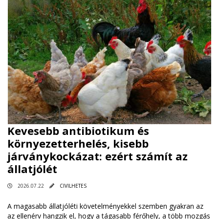
Kevesebb antibiotikum és
környezetterhelés, kisebb
járványkockázat: ezért számít az
állatjólét
2026.07.22
CIVILHETES
A magasabb állatjóléti követelményekkel szemben gyakran az
az ellenérv hangzik el, hogy a tágasabb férőhely, a több mozgás