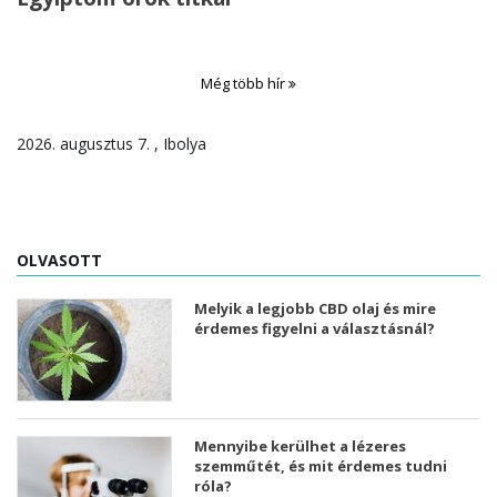
Még több hír
2026. augusztus 7. , Ibolya
OLVASOTT
Melyik a legjobb CBD olaj és mire
érdemes figyelni a választásnál?
Mennyibe kerülhet a lézeres
szemműtét, és mit érdemes tudni
róla?