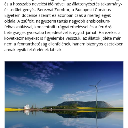
és a hosszabb nevelési idő növeli az állattenyésztés takarmány-
és területigényét. Berezvai Zombor, a Budapesti Corvinus
Egyetem docense szerint ez azonban csak a mérleg egyik
oldala. A zsúfolt, nagyüzemi tartás nagyobb antibiotikum-
felhasználással, koncentrált trágyaterheléssel és a fertőző
betegségek gyorsabb terjedésével is együtt járhat. Ha ezeket a
következményeket is figyelembe vesszük, az állatok jóléte már
nem a fenntarthatóság ellenfelének, hanem bizonyos esetekben
annak egyik feltételének látszik.