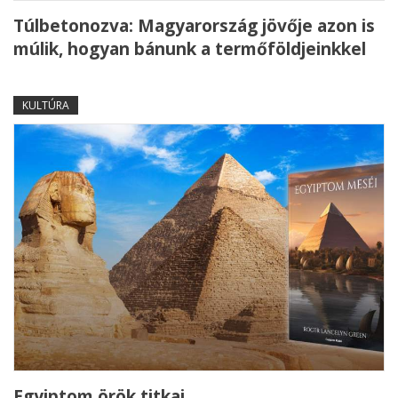
Túlbetonozva: Magyarország jövője azon is
múlik, hogyan bánunk a termőföldjeinkkel
KULTÚRA
Egyiptom örök titkai