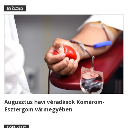
EGÉSZSÉG
Augusztus havi véradások Komárom-
Esztergom vármegyében
KÖRNYEZET