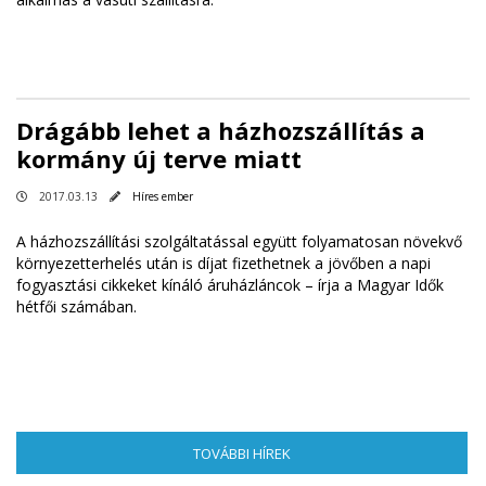
Drágább lehet a házhozszállítás a
kormány új terve miatt
2017.03.13
Híres ember
A házhozszállítási szolgáltatással együtt folyamatosan növekvő
környezetterhelés után is díjat fizethetnek a jövőben a napi
fogyasztási cikkeket kínáló áruházláncok – írja a Magyar Idők
hétfői számában.
TOVÁBBI HÍREK
(AKTÍV FÜL)