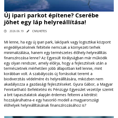
Új ipari parkot építene? Cserébe
jöhet egy láp helyreállítása!
2026.06.19
CIVILHETES
Mi lenne, ha egy új ipari park, lakópark vagy logisztikai központ
engedélyezésének feltétele nemcsak a környezeti terhek
minimalizálása, hanem egy természetes élőhely-helyreállítás
finanszírozása lenne? Az Egyesült Királyságban már működik
egy olyan rendszer, amely előírja, hogy a fejlesztések után a
természetnek mérhetően jobb állapotban kell lennie, mint
korábban volt. A szabályozás új forrásokat teremt a
biodiverzitás védelmére és helyreállítására, miközben nem
akadályozza a gazdasági fejlesztéseket. Gyura Gábor, a Magyar
Fenntartható Befektetési és Pénzügyi Egyesület vezetője szerint
a brit tapasztalatok alapján érdemes feltenni a kérdést:
hozzájárulhatna-e egy hasonló modell a magyarországi
élőhelyek helyreállításának finanszírozásához is?