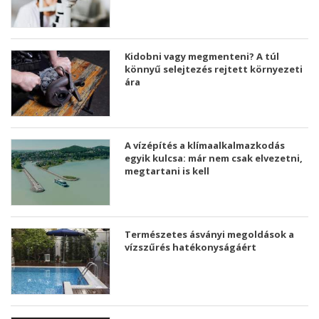
Kidobni vagy megmenteni? A túl
könnyű selejtezés rejtett környezeti
ára
A vízépítés a klímaalkalmazkodás
egyik kulcsa: már nem csak elvezetni,
megtartani is kell
Természetes ásványi megoldások a
vízszűrés hatékonyságáért