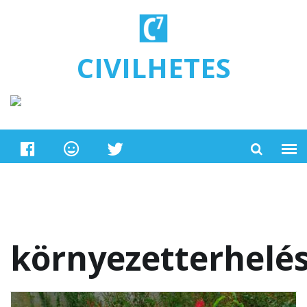
Ugrás a tartalomra
CIVILHETES
környezetterhelé