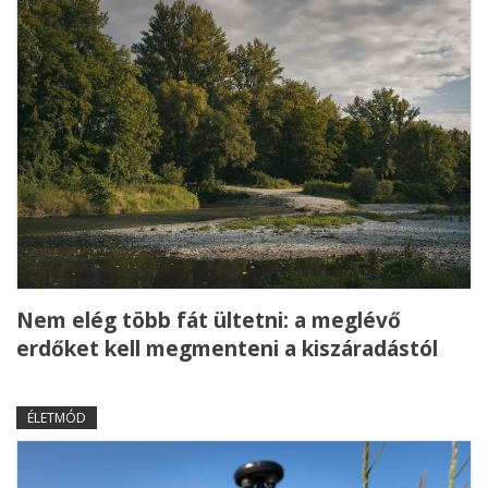
Nem elég több fát ültetni: a meglévő
erdőket kell megmenteni a kiszáradástól
ÉLETMÓD