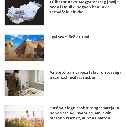
Túlbetonozva: Magyarország jövője
azon is múlik, hogyan bánunk a
termőföldjeinkkel
Egyiptom örök titkai
Az építőipari tapasztalat fontossága
a szerszámválasztásban
Európa 7 legolcsóbb tengerpartja: 10
napos családi nyaralás, ami akár
olcsóbb is lehet, mint a Balaton