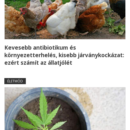
Kevesebb antibiotikum és
környezetterhelés, kisebb járványkockázat:
ezért számít az állatjólét
ÉLETMÓD