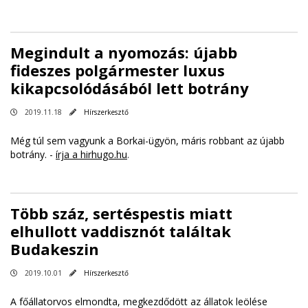
Megindult a nyomozás: újabb
fideszes polgármester luxus
kikapcsolódásából lett botrány
2019.11.18
Hírszerkesztő
Még túl sem vagyunk a Borkai-ügyön, máris robbant az újabb
botrány. -
írja a hirhugo.hu
.
Több száz, sertéspestis miatt
elhullott vaddisznót találtak
Budakeszin
2019.10.01
Hírszerkesztő
A főállatorvos elmondta, megkezdődött az állatok leölése