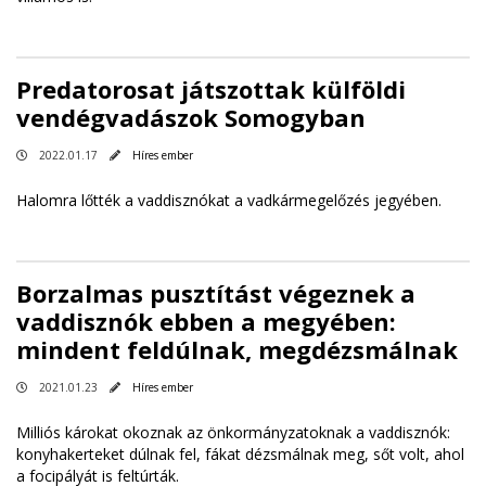
Predatorosat játszottak külföldi
vendégvadászok Somogyban
2022.01.17
Híres ember
Halomra lőtték a vaddisznókat a vadkármegelőzés jegyében.
Borzalmas pusztítást végeznek a
vaddisznók ebben a megyében:
mindent feldúlnak, megdézsmálnak
2021.01.23
Híres ember
Milliós károkat okoznak az önkormányzatoknak a vaddisznók:
konyhakerteket dúlnak fel, fákat dézsmálnak meg, sőt volt, ahol
a focipályát is feltúrták.