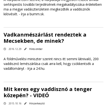
sertéspestis további terjedésének megakadályozása érdekében
ma a megye vadászterületein megkezdték a vaddisznók
kilövését. -
írja a bumm.sk
.
Vadkanmészárlást rendeztek a
Mecsekben, de minek?
2016.12.29
Híres ember
A földművelési miniszter szerint nincs itt semmi látnivaló, 200
vaddisznó lemészárlása csak arra kell, hogy csökkentsék a
vadállományt -
írja a 24.hu
.
Mit keres egy vaddisznó a tenger
közepén? - VIDEÓ
2015.10.16
Hírszerkesztő