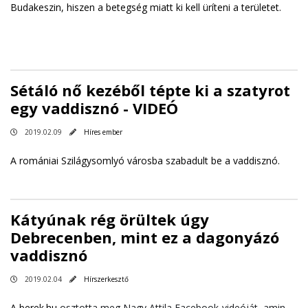
Budakeszin, hiszen a betegség miatt ki kell üríteni a területet.
Sétáló nő kezéből tépte ki a szatyrot
egy vaddisznó - VIDEÓ
2019.02.09
Híres ember
A romániai Szilágysomlyó városba szabadult be a vaddisznó.
Kátyúnak rég örültek úgy
Debrecenben, mint ez a dagonyázó
vaddisznó
2019.02.04
Hírszerkesztő
A
berek.hu
osztotta meg Nagy Attila Facebook-videóját, amin