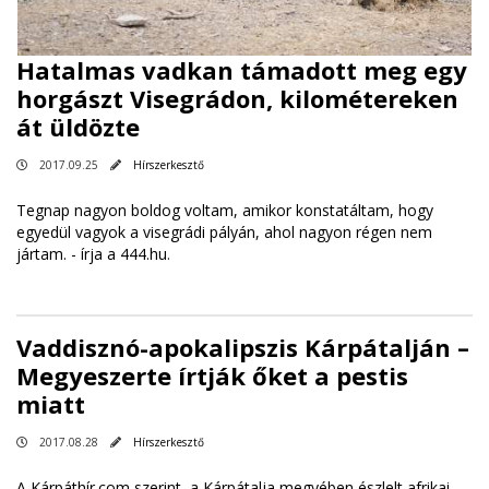
Hatalmas vadkan támadott meg egy
horgászt Visegrádon, kilométereken
át üldözte
2017.09.25
Hírszerkesztő
Tegnap nagyon boldog voltam, amikor konstatáltam, hogy
egyedül vagyok a visegrádi pályán, ahol nagyon régen nem
jártam. -
írja a 444.hu
.
Vaddisznó-apokalipszis Kárpátalján –
Megyeszerte írtják őket a pestis
miatt
2017.08.28
Hírszerkesztő
A Kárpáthír.com szerint, a Kárpátalja megyében észlelt afrikai