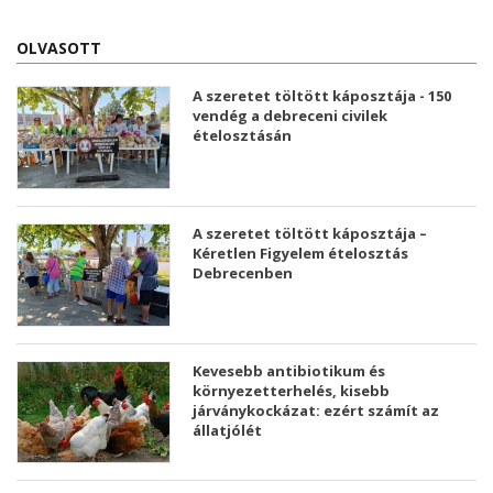
OLVASOTT
A szeretet töltött káposztája - 150
vendég a debreceni civilek
ételosztásán
A szeretet töltött káposztája –
Kéretlen Figyelem ételosztás
Debrecenben
Kevesebb antibiotikum és
környezetterhelés, kisebb
járványkockázat: ezért számít az
állatjólét