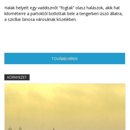
Halak helyett egy vaddisznót “fogtak” olasz halászok, akik hat
kilométerre a partoktól botlottak bele a tengerben úszó állatra,
a szicíliai Ginosa városának közelében.
TOVÁBBI HÍREK
(AKTÍV FÜL)
KÖRNYEZET