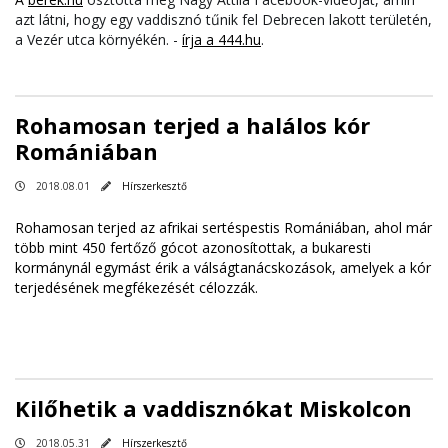
azt látni, hogy egy vaddisznó tűnik fel Debrecen lakott területén,
a Vezér utca környékén. -
írja a 444.hu
.
Rohamosan terjed a halálos kór
Romániában
2018.08.01
Hírszerkesztő
Rohamosan terjed az afrikai sertéspestis Romániában, ahol már
több mint 450 fertőző gócot azonosítottak, a bukaresti
kormánynál egymást érik a válságtanácskozások, amelyek a kór
terjedésének megfékezését célozzák.
Kilőhetik a vaddisznókat Miskolcon
2018.05.31
Hírszerkesztő