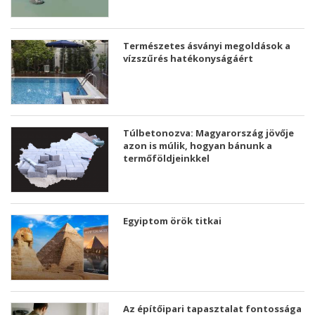
Természetes ásványi megoldások a
vízszűrés hatékonyságáért
Túlbetonozva: Magyarország jövője
azon is múlik, hogyan bánunk a
termőföldjeinkkel
Egyiptom örök titkai
Az építőipari tapasztalat fontossága