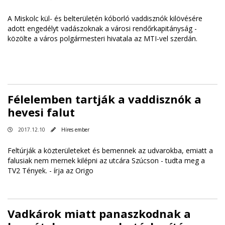
A Miskolc kül- és belterületén kóborló vaddisznók kilövésére
adott engedélyt vadászoknak a városi rendőrkapitányság -
közölte a város polgármesteri hivatala az MTI-vel szerdán.
Félelemben tartják a vaddisznók a
hevesi falut
2017.12.10
Híres ember
Feltúrják a közterületeket és bemennek az udvarokba, emiatt a
falusiak nem mernek kilépni az utcára Szúcson - tudta meg a
TV2 Tények. -
írja az Origo
Vadkárok miatt panaszkodnak a