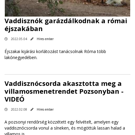
Vaddisznók garázdálkodnak a római
éjszakában
2022.05.04
Híres ember
Éjszakai kijárási korlátozást tanácsolnak Róma több
lakónegyedében.
Vaddisznócsorda akasztotta meg a
villamosmenetrendet Pozsonyban -
VIDEÓ
2022.02.08
Híres ember
A pozsonyi rendőrség közzétett egy felvételt, amelyen egy
vaddisznócsorda vonul a síneken, és mögöttük lassan halad a
villamos is.