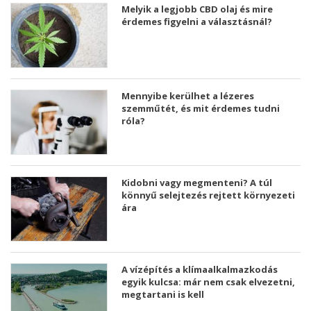
Melyik a legjobb CBD olaj és mire
érdemes figyelni a választásnál?
Mennyibe kerülhet a lézeres
szemműtét, és mit érdemes tudni
róla?
Kidobni vagy megmenteni? A túl
könnyű selejtezés rejtett környezeti
ára
A vízépítés a klímaalkalmazkodás
egyik kulcsa: már nem csak elvezetni,
megtartani is kell