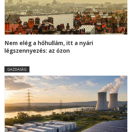
Nem elég a hőhullám, itt a nyári
légszennyezés: az ózon
GAZDASÁG