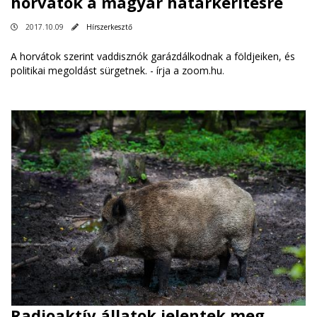
horvátok a magyar határkerítésre
2017.10.09
Hírszerkesztő
A horvátok szerint vaddisznók garázdálkodnak a földjeiken, és
politikai megoldást sürgetnek. -
írja a zoom.hu
.
Radioaktív állatok jelentek meg