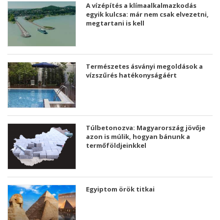
A vízépítés a klímaalkalmazkodás
egyik kulcsa: már nem csak elvezetni,
megtartani is kell
Természetes ásványi megoldások a
vízszűrés hatékonyságáért
Túlbetonozva: Magyarország jövője
azon is múlik, hogyan bánunk a
termőföldjeinkkel
Egyiptom örök titkai