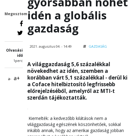
gyorsabban nőhet
idén a globális
Megosztom
gazdaság
2021. augusztus 04. - 14:49
GAZDASÁG
Olvasási
idő
1perc
A világgazdaság 5,6 százalékkal
növekedhet az idén, szemben a
korábban várt 5,1 százalékkal - derül ki
a+
a-
a Coface hitelbiztosító legfrissebb
előrejelzéséből, amelyről az MTI-t
szerdán tájékoztatták.
Kiemelték: a kedvezőbb kilátások nem a
világgazdaság egészének köszönhetőek, sokkal
inkább annak, hogy az amerikai gazdaság jobban