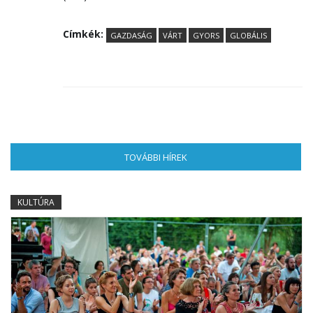
Címkék:
GAZDASÁG
VÁRT
GYORS
GLOBÁLIS
TOVÁBBI HÍREK
(AKTÍV FÜL)
KULTÚRA