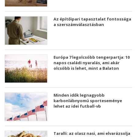
Az építőipari tapasztalat fontossága
a szerszámválasztásban
Európa 7 legolcsóbb tengerpartja: 10
napos családi nyaralás, ami akár
olcsóbb is lehet, mint a Balaton
Minden idők legnagyobb
karbonlábnyomú sporteseménye
lehet az idei futball-vb
Taralli: az olasz nasi, ami elvarázsolja