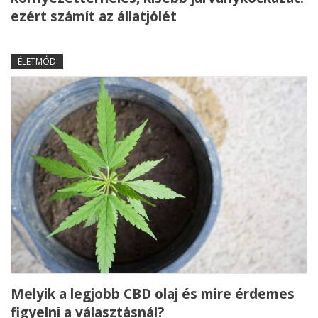
ezért számít az állatjólét
ÉLETMÓD
Melyik a legjobb CBD olaj és mire érdemes
figyelni a választásnál?