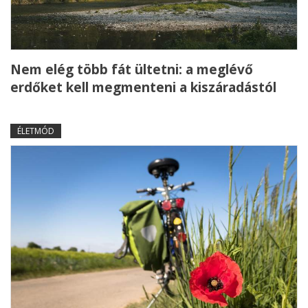
Nem elég több fát ültetni: a meglévő
erdőket kell megmenteni a kiszáradástól
ÉLETMÓD