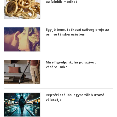
az ízlelőbimbókat
Egy jó bemutatkozó szöveg ereje az
online társkeresésben
Mire figyeljünk, ha porszívót
vásárolunk?
Reptéri szállás: egyre több utazó
választja