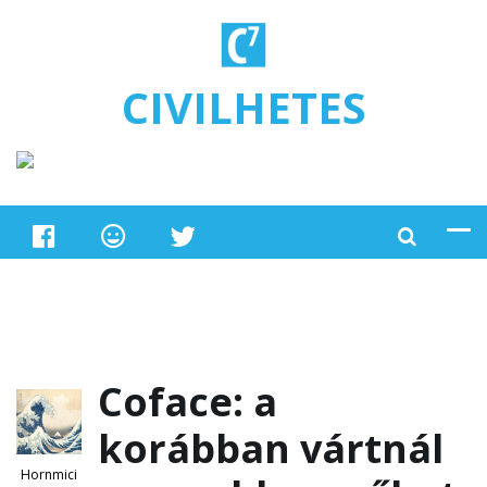
Ugrás a tartalomra
CIVILHETES
Coface: a
korábban vártnál
Hornmici