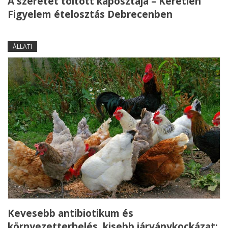
A szeretet töltött káposztája – Kéretlen
Figyelem ételosztás Debrecenben
ÁLLATI
Kevesebb antibiotikum és
környezetterhelés, kisebb járványkockázat: