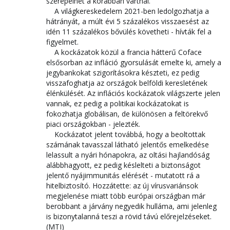
szerepelhet a korábban vártnál.
A világkereskedelem 2021-ben ledolgozhatja a
hátrányát, a múlt évi 5 százalékos visszaesést az
idén 11 százalékos bővülés követheti - hívták fel a
figyelmet.
A kockázatok közül a francia hátterű Coface
elsősorban az infláció gyorsulását emelte ki, amely a
jegybankokat szigorításokra készteti, ez pedig
visszafoghatja az országok belföldi keresletének
élénkülését. Az inflációs kockázatok világszerte jelen
vannak, ez pedig a politikai kockázatokat is
fokozhatja globálisan, de különösen a feltörekvő
piaci országokban - jelezték.
Kockázatot jelent továbbá, hogy a beoltottak
számának tavasszal látható jelentős emelkedése
lelassult a nyári hónapokra, az oltási hajlandóság
alábbhagyott, ez pedig késlelteti a biztonságot
jelentő nyájimmunitás elérését - mutatott rá a
hitelbiztosító. Hozzátette: az új vírusvariánsok
megjelenése miatt több európai országban már
berobbant a járvány negyedik hulláma, ami jelenleg
is bizonytalanná teszi a rövid távú előrejelzéseket.
(MTI)