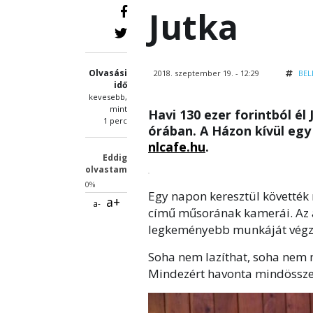
Jutka
Olvasási
2018. szeptember 19. - 12:29
BEL
idő
kevesebb,
mint
Havi 130 ezer forintból él 
1 perc
órában. A Házon kívül egy
nlcafe.hu
.
Eddig
olvastam
0%
Egy napon keresztül követték
a+
a-
című műsorának kamerái. Az a
legkeményebb munkáját végzi,
Soha nem lazíthat, soha nem
Mindezért havonta mindössz