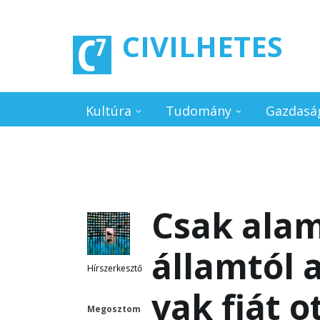
Ugrás a tartalomra
CIVILHETES
Kultúra
Tudomány
Gazdasá
Csak alam
államtól a
Hírszerkesztő
vak fiát 
Megosztom