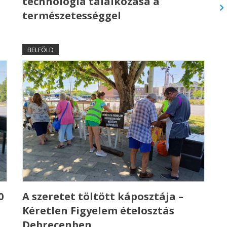
technológia találkozása a
természetességgel
BELFÖLD
0
A szeretet töltött káposztája –
Kéretlen Figyelem ételosztás
Debrecenben