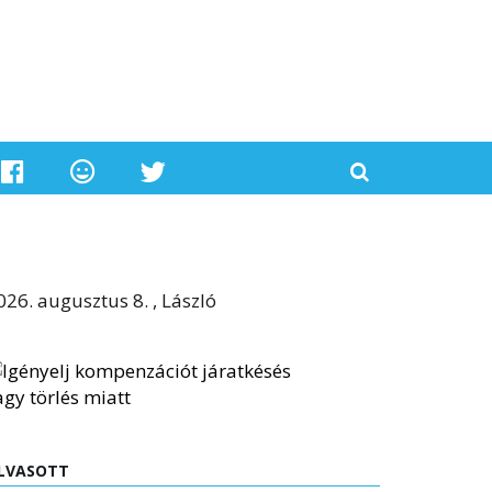
026. augusztus 8. , László
LVASOTT