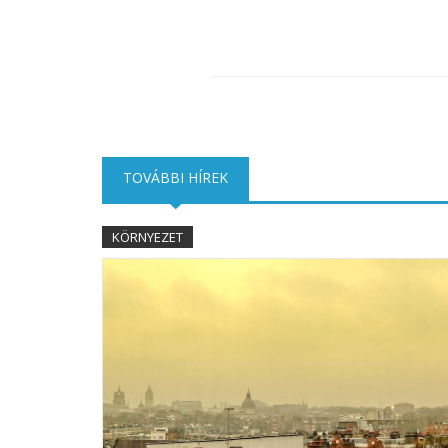
TOVÁBBI HÍREK
(AKTÍV FÜL)
KÖRNYEZET