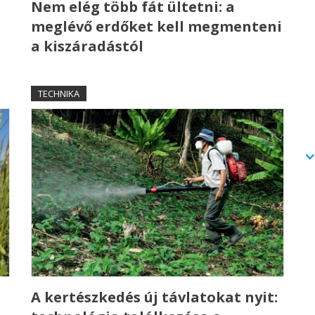
a
Nem elég több fát ültetni: a
meglévő erdőket kell megmenteni
a kiszáradástól
TECHNIKA
A kertészkedés új távlatokat nyit: