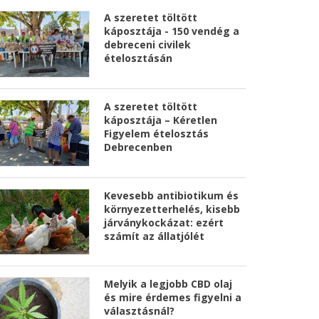
A szeretet töltött
káposztája - 150 vendég a
debreceni civilek
ételosztásán
A szeretet töltött
káposztája – Kéretlen
Figyelem ételosztás
Debrecenben
Kevesebb antibiotikum és
környezetterhelés, kisebb
járványkockázat: ezért
számít az állatjólét
Melyik a legjobb CBD olaj
és mire érdemes figyelni a
választásnál?