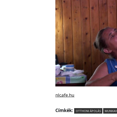
nlcafe.hu
Címkék:
OTTHONI ÁPOLÁS
MUNKAV