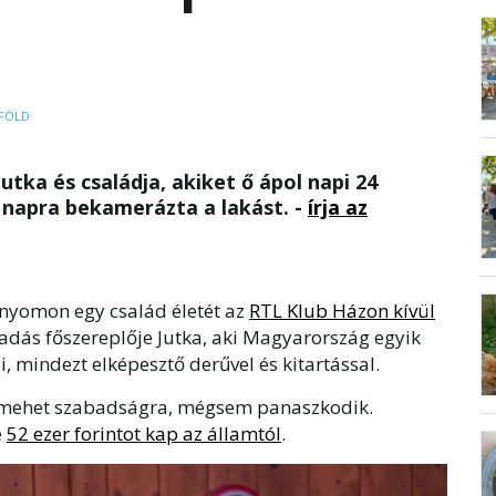
FÖLD
Jutka és családja, akiket ő ápol napi 24
 napra bekamerázta a lakást. -
írja az
 nyomon egy család életét az
RTL Klub Házon kívül
dás főszereplője Jutka, aki Magyarország egyik
 mindezt elképesztő derűvel és kitartással.
 mehet szabadságra, mégsem panaszkodik.
e
52 ezer forintot kap az államtól
.