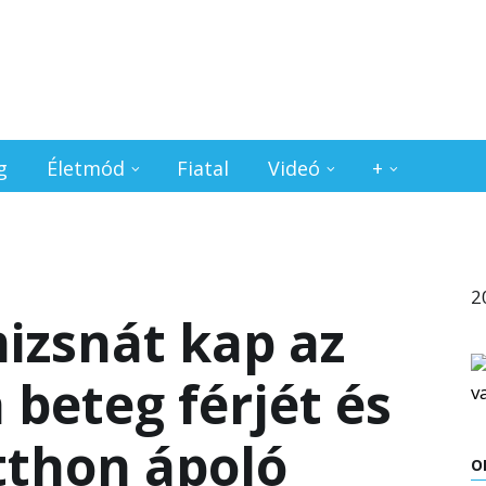
g
Életmód
Fiatal
Videó
+
2
izsnát kap az
 beteg férjét és
otthon ápoló
O