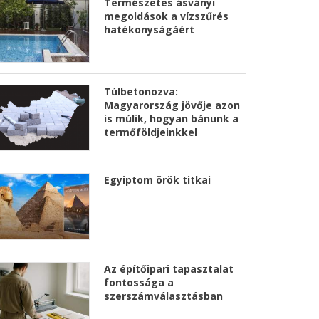
Természetes ásványi
megoldások a vízszűrés
hatékonyságáért
Túlbetonozva:
Magyarország jövője azon
is múlik, hogyan bánunk a
termőföldjeinkkel
Egyiptom örök titkai
Az építőipari tapasztalat
fontossága a
szerszámválasztásban