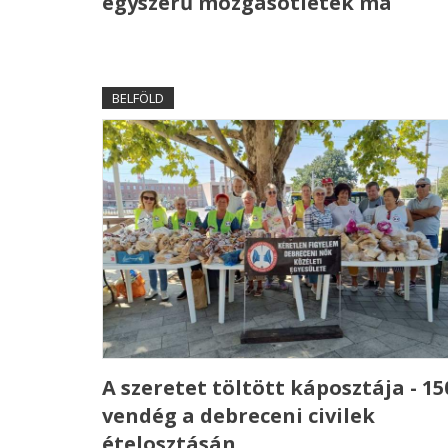
egyszerű mozgásötletek ma
BELFÖLD
A szeretet töltött káposztája - 15
vendég a debreceni civilek
ételosztásán