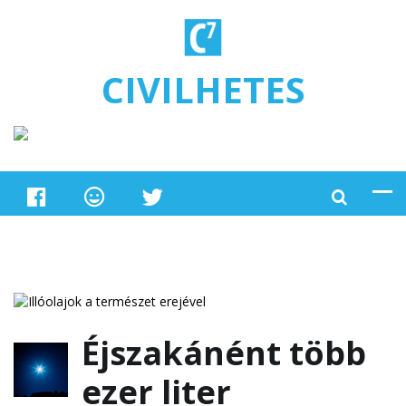
Ugrás a tartalomra
CIVILHETES
Éjszakánént több
ezer liter