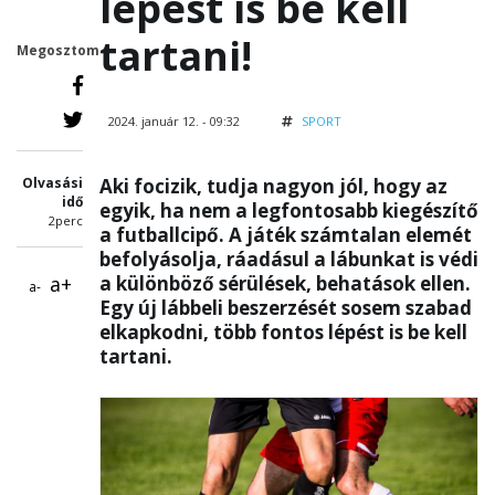
lépést is be kell
tartani!
Megosztom
2024. január 12. - 09:32
SPORT
Olvasási
Aki focizik, tudja nagyon jól, hogy az
idő
egyik, ha nem a legfontosabb kiegészítő
2perc
a futballcipő. A játék számtalan elemét
befolyásolja, ráadásul a lábunkat is védi
a+
a különböző sérülések, behatások ellen.
a-
Egy új lábbeli beszerzését sosem szabad
elkapkodni, több fontos lépést is be kell
tartani.