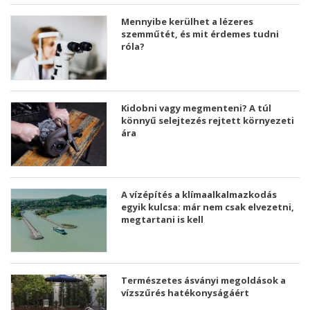
Mennyibe kerülhet a lézeres
szemműtét, és mit érdemes tudni
róla?
Kidobni vagy megmenteni? A túl
könnyű selejtezés rejtett környezeti
ára
A vízépítés a klímaalkalmazkodás
egyik kulcsa: már nem csak elvezetni,
megtartani is kell
Természetes ásványi megoldások a
vízszűrés hatékonyságáért