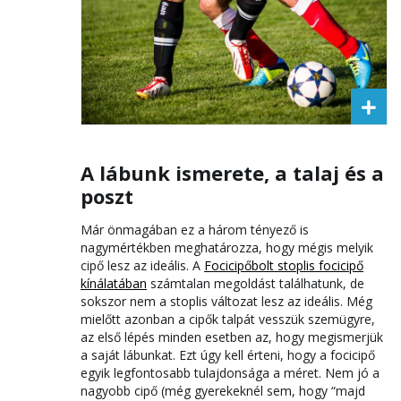
A lábunk ismerete, a talaj és a
poszt
Már önmagában ez a három tényező is
nagymértékben meghatározza, hogy mégis melyik
cipő lesz az ideális. A
Focicipőbolt stoplis focicipő
kínálatában
számtalan megoldást találhatunk, de
sokszor nem a stoplis változat lesz az ideális. Még
mielőtt azonban a cipők talpát vesszük szemügyre,
az első lépés minden esetben az, hogy megismerjük
a saját lábunkat. Ezt úgy kell érteni, hogy a focicipő
egyik legfontosabb tulajdonsága a méret. Nem jó a
nagyobb cipő (még gyerekeknél sem, hogy “majd