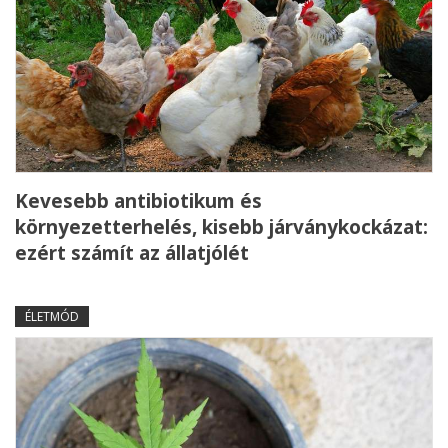
Kevesebb antibiotikum és
környezetterhelés, kisebb járványkockázat:
ezért számít az állatjólét
ÉLETMÓD