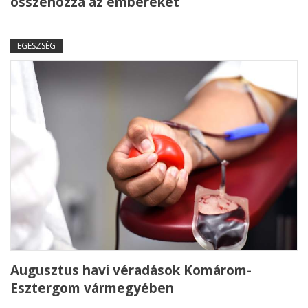
összehozza az embereket
EGÉSZSÉG
Augusztus havi véradások Komárom-
Esztergom vármegyében