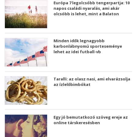
Európa 7 legolcsóbb tengerpartja: 10
napos családi nyaralás, ami akár
olcsóbb is lehet, mint a Balaton
Minden idők legnagyobb
karbonlábnyomú sporteseménye
lehet az idei futball-vb
Taralli: az olasz nasi, ami elvarázsolja
az ízlelőbimbókat
Egy jó bemutatkozó szöveg ereje az
online társkeresésben