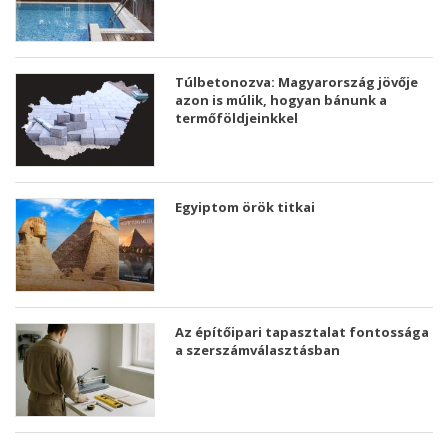
Túlbetonozva: Magyarország jövője
azon is múlik, hogyan bánunk a
termőföldjeinkkel
Egyiptom örök titkai
Az építőipari tapasztalat fontossága
a szerszámválasztásban