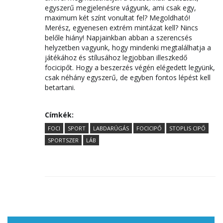
egyszerű megjelenésre vágyunk, ami csak egy,
maximum két színt vonultat fel? Megoldható!
Merész, egyenesen extrém mintázat kell? Nincs
belőle hiány! Napjainkban abban a szerencsés
helyzetben vagyunk, hogy mindenki megtalálhatja a
játékához és stílusához legjobban illeszkedő
focicipőt. Hogy a beszerzés végén elégedett legyünk,
csak néhány egyszerű, de egyben fontos lépést kell
betartani.
Címkék:
FOCI
SPORT
LABDARÚGÁS
FOCICIPŐ
STOPLIS CIPŐ
SPORTSZER
LÁB