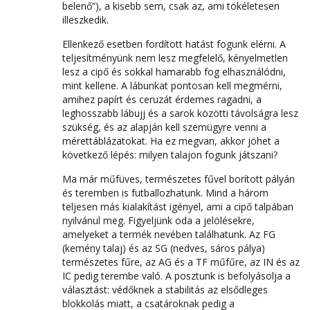
belenő”), a kisebb sem, csak az, ami tökéletesen
illeszkedik.
Ellenkező esetben fordított hatást fogunk elérni. A
teljesítményünk nem lesz megfelelő, kényelmetlen
lesz a cipő és sokkal hamarabb fog elhasználódni,
mint kellene. A lábunkat pontosan kell megmérni,
amihez papírt és ceruzát érdemes ragadni, a
leghosszabb lábujj és a sarok közötti távolságra lesz
szükség, és az alapján kell szemügyre venni a
mérettáblázatokat. Ha ez megvan, akkor jöhet a
következő lépés: milyen talajon fogunk játszani?
Ma már műfüves, természetes fűvel borított pályán
és teremben is futballozhatunk. Mind a három
teljesen más kialakítást igényel, ami a cipő talpában
nyilvánul meg. Figyeljünk oda a jelölésekre,
amelyeket a termék nevében találhatunk. Az FG
(kemény talaj) és az SG (nedves, sáros pálya)
természetes fűre, az AG és a TF műfűre, az IN és az
IC pedig terembe való. A posztunk is befolyásolja a
választást: védőknek a stabilitás az elsődleges
blokkolás miatt, a csatároknak pedig a