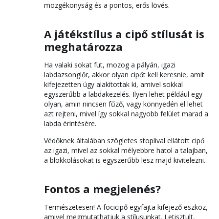
mozgékonyság és a pontos, erős lövés.
A játékstílus a cipő stílusát is
meghatározza
Ha valaki sokat fut, mozog a pályán, igazi
labdazsonglőr, akkor olyan cipőt kell keresnie, amit
kifejezetten úgy alakítottak ki, amivel sokkal
egyszerűbb a labdakezelés. Ilyen lehet például egy
olyan, amin nincsen fűző, vagy könnyedén el lehet
azt rejteni, mivel így sokkal nagyobb felület marad a
labda érintésére.
Védőknek általában szögletes stoplival ellátott cipő
az igazi, mivel az sokkal mélyebbre hatol a talajban,
a blokkolásokat is egyszerűbb lesz majd kivitelezni.
Fontos a megjelenés?
Természetesen! A focicipő egyfajta kifejező eszköz,
amivel megmutathatjuk a stílusunkat. Letisztult,