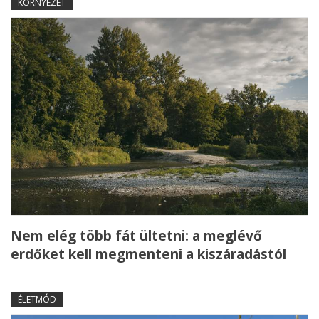
KÖRNYEZET
Nem elég több fát ültetni: a meglévő
erdőket kell megmenteni a kiszáradástól
ÉLETMÓD