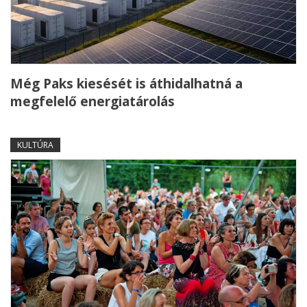
Még Paks kiesését is áthidalhatná a
megfelelő energiatárolás
KULTÚRA