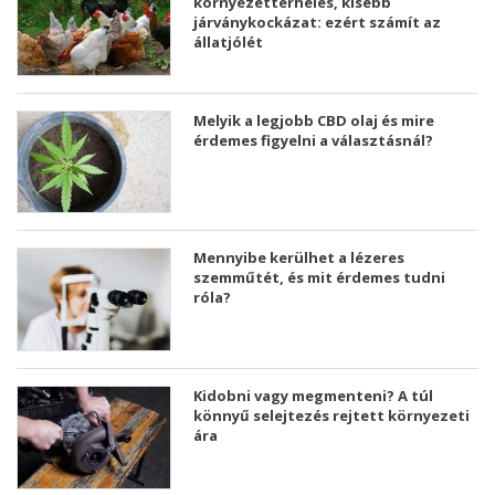
környezetterhelés, kisebb
járványkockázat: ezért számít az
állatjólét
Melyik a legjobb CBD olaj és mire
érdemes figyelni a választásnál?
Mennyibe kerülhet a lézeres
szemműtét, és mit érdemes tudni
róla?
Kidobni vagy megmenteni? A túl
könnyű selejtezés rejtett környezeti
ára