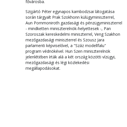
fővárosba.
Szijjártó Péter egynapos kambodzsai látogatása
során tárgyalt Prak Szokhonn külügyminiszterrel,
Aun Pornmoniroth gazdasági és pénzügyminiszterrel
- mindketten miniszterelnök-helyettesek -, Pan
Szoroszak kereskedelmi miniszterrel, Veng Szakhon
mezőgazdasági miniszterrel és Szousz Jara
parlamenti képviselővel, a "Száz modellfalu"
program védnökével. Hun Szen miniszterelnök
jelenlétében írták alá a két ország közötti vízügyi,
mezőgazdasági és légi közlekedési
megállapodásokat.