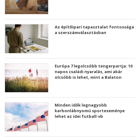
Az építőipari tapasztalat fontossága
a szerszámválasztásban
Európa 7 legolcsóbb tengerpartja: 10
napos családi nyaralás, ami akár
olcsóbb is lehet, mint a Balaton
Minden idők legnagyobb
karbonlábnyomú sporteseménye
lehet az idei futball-vb