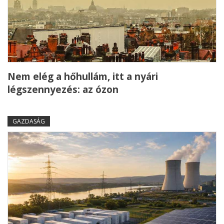
Nem elég a hőhullám, itt a nyári
légszennyezés: az ózon
GAZDASÁG