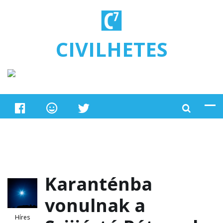
Ugrás a tartalomra
CIVILHETES
Karanténba
vonulnak a
Híres