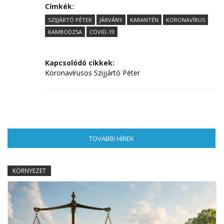
Címkék:
SZIJJÁRTÓ PÉTER
JÁRVÁNY
KARANTÉN
KORONAVÍRUS
KAMBODZSA
COVID-19
Kapcsolódó cikkek:
Koronavírusos Szijjártó Péter
TOVÁBBI HÍREK
(AKTÍV FÜL)
KÖRNYEZET