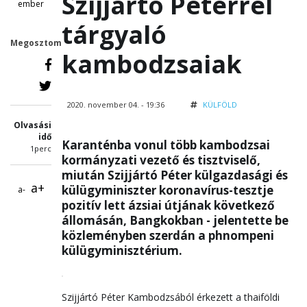
Szijjártó Péterrel
ember
tárgyaló
Megosztom
kambodzsaiak
2020. november 04. - 19:36
KÜLFÖLD
Olvasási
idő
Karanténba vonul több kambodzsai
1perc
kormányzati vezető és tisztviselő,
miután Szijjártó Péter külgazdasági és
a+
külügyminiszter koronavírus-tesztje
a-
pozitív lett ázsiai útjának következő
állomásán, Bangkokban - jelentette be
közleményben szerdán a phnompeni
külügyminisztérium.
Szijjártó Péter Kambodzsából érkezett a thaiföldi