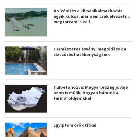
A vízépítés a klímaalkalmazkodás
egyik kulcsa: már nem csak elvezetni,
megtartani is kell
Természetes ásványi megoldások a
vízszűrés hatékonyságáért
Túlbetonozva: Magyarország jövője
azon is múlik, hogyan bánunk a
termőföldjeinkkel
Egyiptom örök titkai