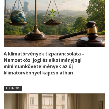
A klímatörvények tízparancsolata –
Nemzetközi jogi és alkotmányjogi
minimumkövetelmények az új
klímatörvénnyel kapcsolatban
ÉLETMÓD