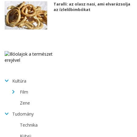
Taralli: az olasz nasi, ami elvarázsolja
az ízlelőbimbókat
Kultúra
Film
Zene
Tudomány
Technika
Kütyü