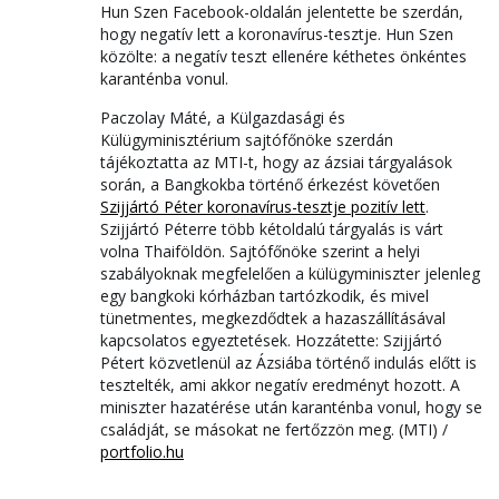
Hun Szen Facebook-oldalán jelentette be szerdán,
hogy negatív lett a koronavírus-tesztje. Hun Szen
közölte: a negatív teszt ellenére kéthetes önkéntes
karanténba vonul.
Paczolay Máté, a Külgazdasági és
Külügyminisztérium sajtófőnöke szerdán
tájékoztatta az MTI-t, hogy az ázsiai tárgyalások
során, a Bangkokba történő érkezést követően
Szijjártó Péter koronavírus-tesztje pozitív lett
.
Szijjártó Péterre több kétoldalú tárgyalás is várt
volna Thaiföldön. Sajtófőnöke szerint a helyi
szabályoknak megfelelően a külügyminiszter jelenleg
egy bangkoki kórházban tartózkodik, és mivel
tünetmentes, megkezdődtek a hazaszállításával
kapcsolatos egyeztetések. Hozzátette: Szijjártó
Pétert közvetlenül az Ázsiába történő indulás előtt is
tesztelték, ami akkor negatív eredményt hozott. A
miniszter hazatérése után karanténba vonul, hogy se
családját, se másokat ne fertőzzön meg. (MTI) /
portfolio.hu