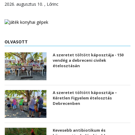
2026. augusztus 10. , Lőrinc
OLVASOTT
A szeretet töltött káposztája - 150
vendég a debreceni civilek
ételosztásán
A szeretet töltött káposztája –
Kéretlen Figyelem ételosztás
Debrecenben
Kevesebb antibiotikum és