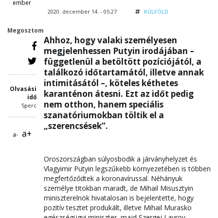
ember
2020. december 14. - 05:27
KÜLFÖLD
Megosztom
Ahhoz, hogy valaki személyesen
megjelenhessen Putyin irodájában –
függetlenül a betöltött pozíciójától, a
találkozó időtartamától, illetve annak
intimitásától –, köteles kéthetes
Olvasási
karanténon átesni. Ezt az időt pedig
idő
nem otthon, hanem speciális
5perc
szanatóriumokban töltik el a
„szerencsések”.
a+
a-
Oroszországban súlyosbodik a járványhelyzet és
Vlagyimir Putyin legszűkebb környezetében is többen
megfertőződtek a koronavírussal. Néhányuk
személye titokban maradt, de Mihail Misusztyin
miniszterelnök hivatalosan is bejelentette, hogy
pozitív tesztet produkált, illetve Mihail Murasko
egészségügyi miniszter, majd Szergej Lavrov