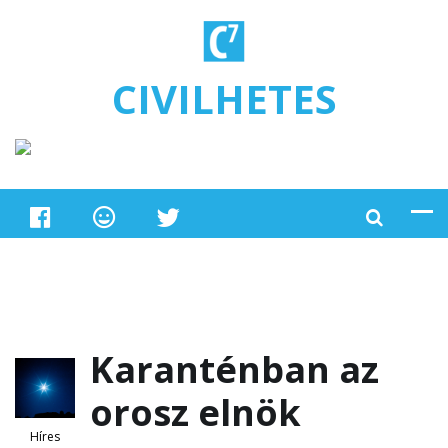
Ugrás a tartalomra
CIVILHETES
Karanténban az
orosz elnök
Híres