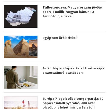
Túlbetonozva: Magyarország jövője
azon is múlik, hogyan bánunk a
termőföldjeinkkel
Egyiptom örök titkai
Az építőipari tapasztalat fontossága
a szerszámválasztásban
Európa 7 legolcsóbb tengerpartja: 10
napos családi nyaralás, ami akár
olcsóbb is lehet, mint a Balaton