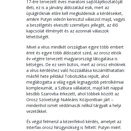
17-ére tervezett éves maratoni sajtótájékoztatóját
illeti, ez is a járvány áldozatául esik, mert az
újságíróknak előre kell megküldeniük a kérdéseiket,
amikre Putyin videón keresztül válaszol majd, vagyis
a beszélgetés elveszíti személyes jellegét, az élő
kapcsolat élményét és az azonnali válaszok
lehetőségét.
Mivel a vírus mindkét országban egyre több embert
érint és egyre több áldozatot szed, az orosz elnök
év végére tervezett magyarországi látogatása is
kétséges. De ez sem biztos, mert az orosz elnöknek
a vírus-kérdéshez való hozzáállása kiszámíthatatlan:
másfél hete például Tobolszkba repült, ahol
meglátogatta a világ egyik legnagyobb petrolkémiai
komplexumát, a Szibura vállalatot, majd két nappal
később Szarovba érkezett, ahol többek között az
Orosz Szövetségi Nukleáris Központban járt –
mindenhol ismét védőmaszk nélkül tárgyalt a helyi
vezetőkkel.
És végül felmerül a kézenfekvő kérdés, amelyet az
Interfax orosz hírügynökség is feltett: Putyin miért