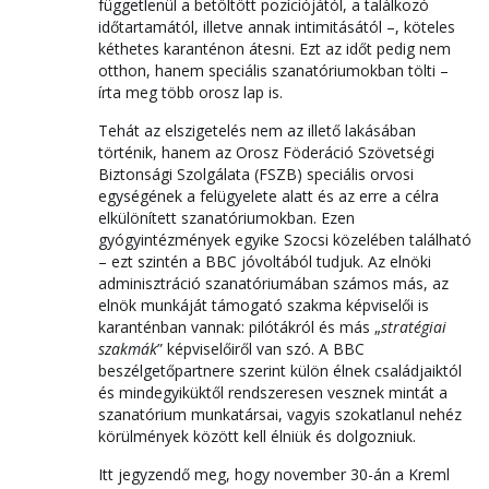
függetlenül a betöltött pozíciójától, a találkozó
időtartamától, illetve annak intimitásától –, köteles
kéthetes karanténon átesni. Ezt az időt pedig nem
otthon, hanem speciális szanatóriumokban tölti –
írta meg több orosz lap is.
Tehát az elszigetelés nem az illető lakásában
történik, hanem az Orosz Föderáció Szövetségi
Biztonsági Szolgálata (FSZB) speciális orvosi
egységének a felügyelete alatt és az erre a célra
elkülönített szanatóriumokban. Ezen
gyógyintézmények egyike Szocsi közelében található
– ezt szintén a BBC jóvoltából tudjuk. Az elnöki
adminisztráció szanatóriumában számos más, az
elnök munkáját támogató szakma képviselői is
karanténban vannak: pilótákról és más „
stratégiai
szakmák
” képviselőiről van szó. A BBC
beszélgetőpartnere szerint külön élnek családjaiktól
és mindegyiküktől rendszeresen vesznek mintát a
szanatórium munkatársai, vagyis szokatlanul nehéz
körülmények között kell élniük és dolgozniuk.
Itt jegyzendő meg, hogy november 30-án a Kreml