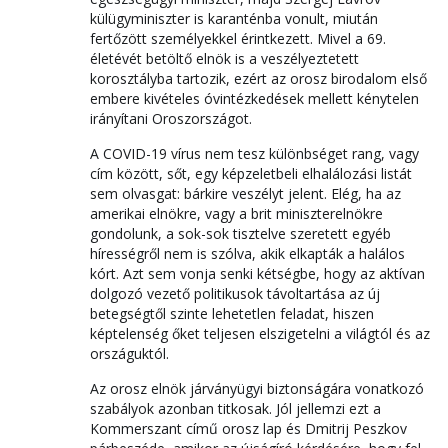
külügyminiszter is karanténba vonult, miután
fertőzött személyekkel érintkezett. Mivel a 69.
életévét betöltő elnök is a veszélyeztetett
korosztályba tartozik, ezért az orosz birodalom első
embere kivételes óvintézkedések mellett kénytelen
irányítani Oroszországot.
A COVID-19 vírus nem tesz különbséget rang, vagy
cím között, sőt, egy képzeletbeli elhalálozási listát
sem olvasgat: bárkire veszélyt jelent. Elég, ha az
amerikai elnökre, vagy a brit miniszterelnökre
gondolunk, a sok-sok tisztelve szeretett egyéb
hírességről nem is szólva, akik elkapták a halálos
kórt. Azt sem vonja senki kétségbe, hogy az aktívan
dolgozó vezető politikusok távoltartása az új
betegségtől szinte lehetetlen feladat, hiszen
képtelenség őket teljesen elszigetelni a világtól és az
országuktól.
Az orosz elnök járványügyi biztonságára vonatkozó
szabályok azonban titkosak. Jól jellemzi ezt a
Kommerszant című orosz lap és Dmitrij Peszkov