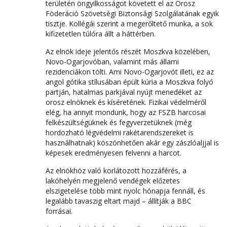
területén öngyilkosságot követett el az Orosz
Föderáció Szövetségi Biztonsági Szolgálatának egyik
tisztje. Kollégái szerint a megerőltető munka, a sok
kifizetetlen túlóra állt a háttérben.
Az elnök ideje jelentős részét Moszkva közelében,
Novo-Ogarjovóban, valamint más állami
rezidenciákon tölti. Ami Novo-Ogarjovót illeti, ez az
angol gótika stílusában épült kúria a Moszkva folyó
partján, hatalmas parkjával nyújt menedéket az
orosz elnöknek és kíséretének. Fizikai védelméről
elég, ha annyit mondunk, hogy az FSZB harcosai
felkészültségüknek és fegyverzetüknek (még
hordozható légvédelmi rakétarendszereket is
használhatnak) köszönhetően akár egy zászlóaljjal is
képesek eredményesen felvenni a harcot.
Az elnökhöz való korlátozott hozzáférés, a
lakóhelyén megjelenő vendégek előzetes
elszigetelése több mint nyolc hónapja fennáll, és
legalább tavaszig eltart majd – állítják a BBC
forrásai.