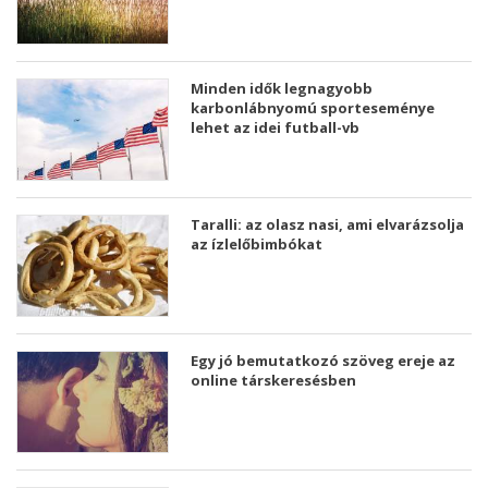
Minden idők legnagyobb
karbonlábnyomú sporteseménye
lehet az idei futball-vb
Taralli: az olasz nasi, ami elvarázsolja
az ízlelőbimbókat
Egy jó bemutatkozó szöveg ereje az
online társkeresésben