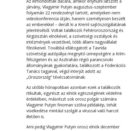
Az elmondottak dacára, amikor enyhülni látszott a
járvány, Vlagyimir Putyin augusztus-szeptember
folyamán 22 rendezvényt tartott, amelyeken nem
videokonferencia útján, hanem személyesen beszélt
az emberekkel – derült ki a Kreml sajtószolgálatának
jelentéséből. Voltak találkozói Fehéroroszország és
Kirgizisztán elnökével, a szövetségi osztályok és
intézmények vezetőivel, több állami nagyvállalat
főnökeivel. Továbbá ellátogatott a Tavrida
szövetségi autópálya megnyitó ünnepségére a Krím-
félszigeten és az Asztrahán régió parancsnoki
állományának gyakorlatára, találkozott a Föderációs
Tanács tagjaival, végül interjút adott az
„
Oroszország
” tévécsatornának.
Az utóbbi hónapokban azonban ezek a találkozók
ritkultak, egyrészt az elnök egészségének védelme
érdekében, másrészt sok orosz polgár számára
Vlagyimir Putyin finoman szólva példakép, tehát
viselkedése mintául szolgál a vírussal való harcot
illetően is.
Ami pedig Vlagyimir Putyin orosz elnök december