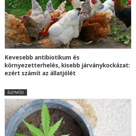
Kevesebb antibiotikum és
környezetterhelés, kisebb járványkockázat:
ezért számít az állatjólét
ÉLETMÓD