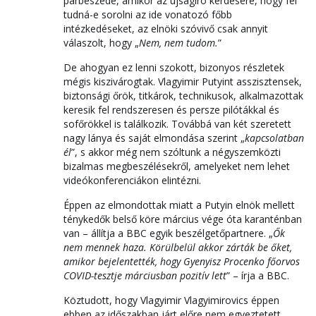
párbeszéde, amikor az újságíró kérdésére, hogy fel
tudná-e sorolni az ide vonatozó főbb
intézkedéseket, az elnöki szóvivő csak annyit
válaszolt, hogy „
Nem, nem tudom.
”
De ahogyan ez lenni szokott, bizonyos részletek
mégis kiszivárogtak. Vlagyimir Putyint asszisztensek,
biztonsági őrök, titkárok, technikusok, alkalmazottak
keresik fel rendszeresen és persze pilótákkal és
sofőrökkel is találkozik. Továbbá van két szeretett
nagy lánya és saját elmondása szerint „
kapcsolatban
él
”, s akkor még nem szóltunk a négyszemközti
bizalmas megbeszélésekről, amelyeket nem lehet
videókonferenciákon elintézni.
Éppen az elmondottak miatt a Putyin elnök mellett
ténykedők belső köre március vége óta karanténban
van – állítja a BBC egyik beszélgetőpartnere. „
Ők
nem mennek haza. Körülbelül akkor zárták be őket,
amikor bejelentették, hogy Gyenyisz Procenko főorvos
COVID-tesztje márciusban pozitív lett
” – írja a BBC.
Köztudott, hogy Vlagyimir Vlagyimirovics éppen
ebben az időszakban járt előre nem egyeztetett