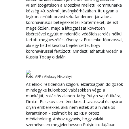
villámlátogatáson a Moszkva melletti Kommunarka
község 40. számú járványkórházában. Itt ugyan a
legkorszerűbb orvosi szkafanderben járta be a
koronavírusos betegekkel teli kórtermeket, de ezt
megelőzően, majd a látogatását követően
kíséretével együtt mindenféle védőfelszerelés nélkül
tartott megbeszélést Gyenyisz Procenko főorvossal,
aki egy héttel később bejelentette, hogy
koronavírussal fertőzött. Mindezt láthattuk videón a
Russia Today oldalán.
Fotó: AFP / Aleksey Nikolskyi
Az elnöki rezidencián szigorú elzártságban dolgozók
mindegyike különböző váltásokban végzi a
munkáját, rotációs alapon. Még Putyin sajtótitkára,
Dmitrij Peszkov sem érintkezett tavasszal és nyáron
olyan emberekkel, akik nem estek át a hivatalos
karanténon – számolt be az RBK orosz
médiaholding. Ahhoz ugyanis, hogy valaki
személyesen megjelenhessen Putyin irodájában –