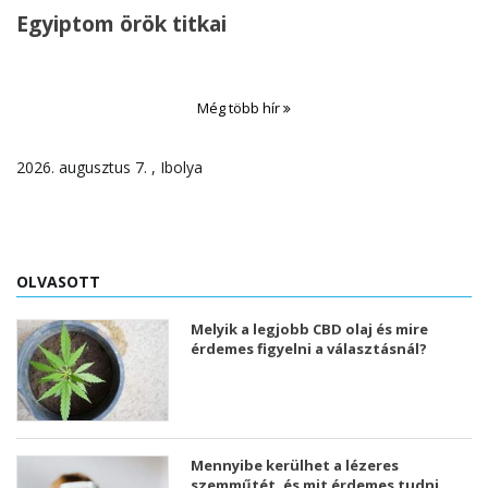
Egyiptom örök titkai
Még több hír
2026. augusztus 7. , Ibolya
OLVASOTT
Melyik a legjobb CBD olaj és mire
érdemes figyelni a választásnál?
Mennyibe kerülhet a lézeres
szemműtét, és mit érdemes tudni