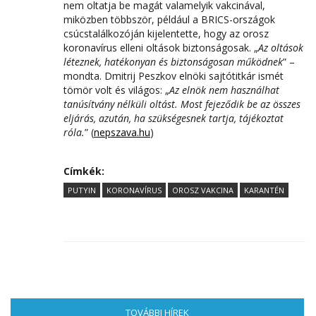
nem oltatja be magát valamelyik vakcinával,
miközben többször, például a BRICS-országok
csúcstalálkozóján kijelentette, hogy az orosz
koronavírus elleni oltások biztonságosak. „
Az oltások
léteznek, hatékonyan és biztonságosan működnek
” –
mondta. Dmitrij Peszkov elnöki sajtótitkár ismét
tömör volt és világos: „
Az elnök nem használhat
tanúsítvány nélküli oltást. Most fejeződik be az összes
eljárás, azután, ha szükségesnek tartja, tájékoztat
róla.
” (
nepszava.hu
)
Címkék:
PUTYIN
KORONAVÍRUS
OROSZ VAKCINA
KARANTÉN
TOVÁBBI HÍREK
(AKTÍV FÜL)