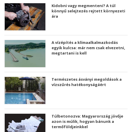
Kidobni vagy megmenteni? A túl
könnyű selejtezés rejtett környezeti
ára
A vízépítés a klímaalkalmazkodás
egyik kulcsa: már nem csak elvezetni,
megtartani is kell
Természetes ásványi megoldások a
vízszűrés hatékonyságáért
Túlbetonozva: Magyarország jövője
azon is múlik, hogyan bánunk a
termőföldjeinkkel