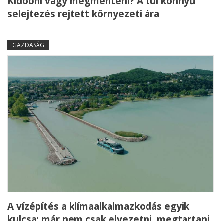
Kidobni vagy megmenteni? A túl könnyű
selejtezés rejtett környezeti ára
GAZDASÁG
A vízépítés a klímaalkalmazkodás egyik
kulcsa: már nem csak elvezetni, megtartani