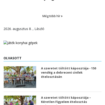
Még több hír
2026. augusztus 8. , László
OLVASOTT
A szeretet töltött káposztája - 150
vendég a debreceni civilek
ételosztásán
A szeretet töltött káposztája –
Kéretlen Figyelem ételosztás