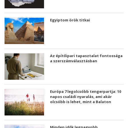
Egyiptom örök titkai
Az építőipari tapasztalat fontossága
a szerszámválasztásban
Európa 7 legolcsóbb tengerpartja: 10
napos családi nyaralás, ami akár
olcsóbb is lehet, mint a Balaton
Minden idők legnagyobb