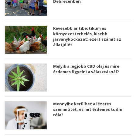
Debrecenben
Kevesebb antibiotikum és
környezetterhelés, kisebb
járványkockázat: ezért számít az
állatjólét
Melyik a legjobb CBD olaj és mire
érdemes figyelni a választásnál?
Mennyibe kerülhet a lézeres
szemműtét, és mit érdemes tudni
róla?