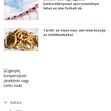
karbonlábnyomú sporteseménye
lehet az idei futball-vb
Taralli: az olasz nasi, ami elvarázsolja
az ízlelőbimbókat
Kultúra