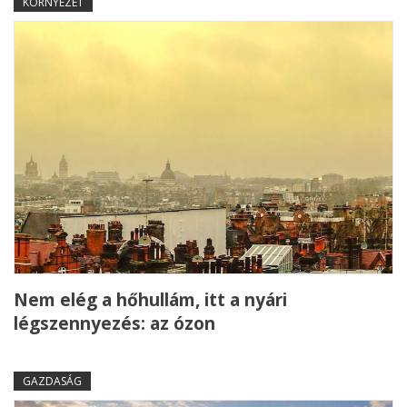
KÖRNYEZET
Nem elég a hőhullám, itt a nyári
légszennyezés: az ózon
GAZDASÁG