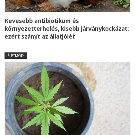
Kevesebb antibiotikum és
környezetterhelés, kisebb járványkockázat:
ezért számít az állatjólét
ÉLETMÓD