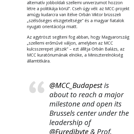
alternatív jobboldali szellemi univerzumot hozzon
létre a politikája körül”. Cseh úgy véli: az MCC-projekt
amúgy kudarcra van ítélve Orbán Viktor brüsszeli
„szélsőséges elszigeteltsége” és a magyar fiatalok
nyugati orientációja miatt.
Az agytröszt segíteni fog abban, hogy Magyarország
„szellemi erőművé váljon, amelyben az MCC
kulcsszerepet játszik” – ezt állítja Orbán Balázs, az
MCC kuratóriumának elnöke, a Miniszterelnökség
államtitkára.
@MCC_Budapest
is
about to reach a major
milestone and open its
Brussels center under the
leadership of
@Furedibyte
& Prof.