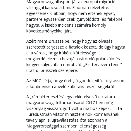
Magyarország álláspontját az európai migrációs
válsággal kapcsolatban. Finoman felvetette:
egyezzenek ki abban, hogy nem értenek egyet,
partnere egyszerűen csak gúnyolódott, és faképnél
hagyta. A kisebb incidens számára komoly
következményekkel járt.
Azért ment Brüsszelbe, hogy hogy az olvasás
szeretetét terjessze a fiatalok között, de úgy hagyta
el a várost, hogy íróként kötelessége
megkérdőjelezni a hazáját ostromló polarizáló és
kiegyensúlyozatlan narratívát. „Ezt tervezem tenni” –
utalt új brüsszeli szerepére.
Az MCC célja, hogy érett, átgondolt vitát folytasson
a kontinensen átívelő kulturális feszültségekről.
A „rémhírterjesztés” egy tekintélyelvű diktatúra
magyarországi feltámadásáról 2017-ben még
viszonylag visszafogott volt a maihoz képest – írta
Furedi. Orbán Viktor miniszterelnök kormányának
tavaly áprilisi újraválasztása óta azonban a
Magyarországgal szembeni ellenségesség