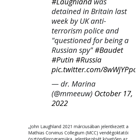
#Laughland
was
detained in Britain last
week by UK anti-
terrorism police and
"questioned for being a
Russian spy"
#Baudet
#Putin
#Russia
pic.twitter.com/8wWjYPpo
— dr. Marina
(@mmeeuw)
October 17,
2022
„John Laughland 2021 márciusában jelentkezett a
Mathias Corvinus Collegium (MCC) vendégoktatói
ösztöndíjprogramjára, jelentkezését követően az