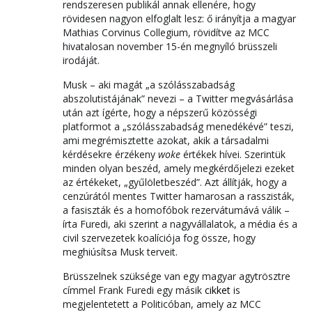
rendszeresen publikál annak ellenére, hogy
rövidesen nagyon elfoglalt lesz: ő irányítja a magyar
Mathias Corvinus Collegium, rövidítve az MCC
hivatalosan november 15-én megnyíló brüsszeli
irodáját.
Musk – aki magát „a szólásszabadság
abszolutistájának” nevezi – a Twitter megvásárlása
után azt ígérte, hogy a népszerű közösségi
platformot a „szólásszabadság menedékévé” teszi,
ami megrémisztette azokat, akik a társadalmi
kérdésekre érzékeny
woke
értékek hívei. Szerintük
minden olyan beszéd, amely megkérdőjelezi ezeket
az értékeket, „gyűlöletbeszéd”. Azt állítják, hogy a
cenzúrától mentes Twitter hamarosan a rasszisták,
a fasiszták és a homofóbok rezervátumává válik –
írta Furedi, aki szerint a nagyvállalatok, a média és a
civil szervezetek koalíciója fog össze, hogy
meghiúsítsa Musk terveit.
Brüsszelnek szüksége van egy magyar agytrösztre
címmel Frank Furedi egy másik
cikket
is
megjelentetett a Politicóban, amely az MCC