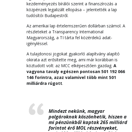
kezdeményezés bírálói szerint a finanszírozás a
közpénzek legalizált ellopása – jelentették a lap
tudósítói Budapestről.
Az amerikai lap értelemszerűen dollárban számol. A
részleteket a Transparency International
Magyarország, a TI tárta fel közérdekű adat-
igényléssel.
A tulajdonosi jogokat gyakorló alapítvány alapító
okirata azt erősítette meg, ami már korábban is
köztudott volt: az MCC elképesztően gazdag.
A
vagyona tavaly egészen pontosan 501 192 066
146 forintra, azaz valamivel több mint 501
milliárdra rúgott
.
Mindezt nekünk, magyar
polgároknak köszönhetik, hiszen a
mi pénzünkből kaptak 265 milliárd
forintot érő MOL részvényeket,