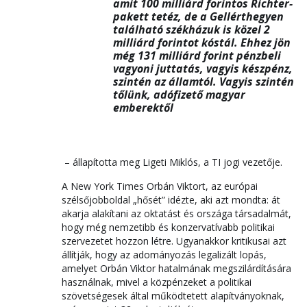
amit 100 milliárd forintos Richter-
pakett tetéz, de a Gellérthegyen
található székházuk is közel 2
milliárd forintot kóstál. Ehhez jön
még 131 milliárd forint pénzbeli
vagyoni juttatás, vagyis készpénz,
szintén az államtól. Vagyis szintén
tőlünk, adófizető magyar
emberektől
– állapította meg Ligeti Miklós, a TI jogi vezetője.
A New York Times Orbán Viktort, az európai
szélsőjobboldal „hősét” idézte, aki azt mondta: át
akarja alakítani az oktatást és országa társadalmát,
hogy még nemzetibb és konzervatívabb politikai
szervezetet hozzon létre. Ugyanakkor kritikusai azt
állítják, hogy az adományozás legalizált lopás,
amelyet Orbán Viktor hatalmának megszilárdítására
használnak, mivel a közpénzeket a politikai
szövetségesek által működtetett alapítványoknak,