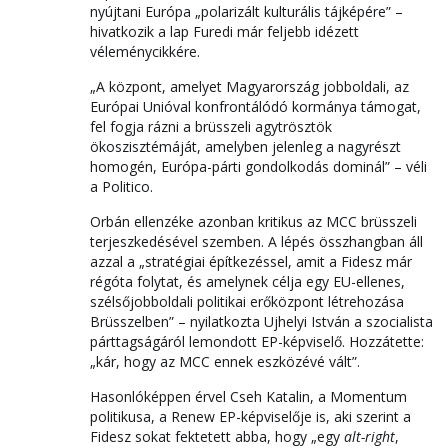
nyújtani Európa „polarizált kulturális tájképére” –
hivatkozik a lap Furedi már feljebb idézett
véleménycikkére.
„A központ, amelyet Magyarország jobboldali, az
Európai Unióval konfrontálódó kormánya támogat,
fel fogja rázni a brüsszeli agytrösztök
ökoszisztémáját, amelyben jelenleg a nagyrészt
homogén, Európa-párti gondolkodás dominál” – véli
a Politico.
Orbán ellenzéke azonban kritikus az MCC brüsszeli
terjeszkedésével szemben. A lépés összhangban áll
azzal a „stratégiai építkezéssel, amit a Fidesz már
régóta folytat, és amelynek célja egy EU-ellenes,
szélsőjobboldali politikai erőközpont létrehozása
Brüsszelben” – nyilatkozta Ujhelyi István a szocialista
párttagságáról lemondott EP-képviselő. Hozzátette:
„kár, hogy az MCC ennek eszközévé vált”.
Hasonlóképpen érvel Cseh Katalin, a Momentum
politikusa, a Renew EP-képviselője is, aki szerint a
Fidesz sokat fektetett abba, hogy „egy
alt-right
,