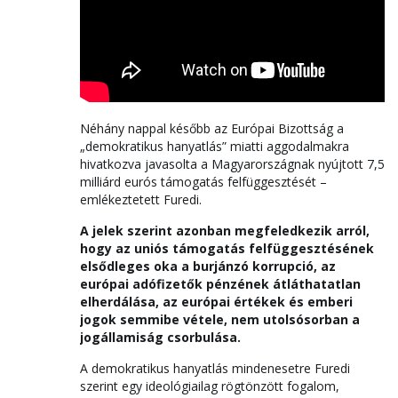
Néhány nappal később az Európai Bizottság a
„demokratikus hanyatlás” miatti aggodalmakra
hivatkozva javasolta a Magyarországnak nyújtott 7,5
milliárd eurós támogatás felfüggesztését –
emlékeztetett Furedi.
A jelek szerint azonban megfeledkezik arról,
hogy az uniós támogatás felfüggesztésének
elsődleges oka a burjánzó korrupció, az
európai adófizetők pénzének átláthatatlan
elherdálása, az európai értékek és emberi
jogok semmibe vétele, nem utolsósorban a
jogállamiság csorbulása.
A demokratikus hanyatlás mindenesetre Furedi
szerint egy ideológiailag rögtönzött fogalom,