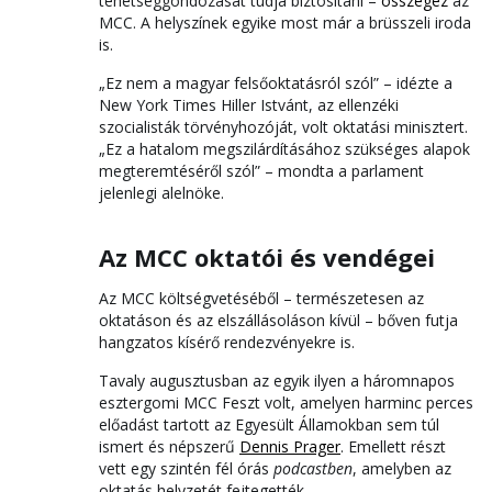
tehetséggondozását tudja biztosítani –
összegez
az
MCC. A helyszínek egyike most már a brüsszeli iroda
is.
„Ez nem a magyar felsőoktatásról szól” – idézte a
New York Times Hiller Istvánt, az ellenzéki
szocialisták törvényhozóját, volt oktatási minisztert.
„Ez a hatalom megszilárdításához szükséges alapok
megteremtéséről szól” – mondta a parlament
jelenlegi alelnöke.
Az MCC oktatói és vendégei
Az MCC költségvetéséből – természetesen az
oktatáson és az elszállásoláson kívül – bőven futja
hangzatos kísérő rendezvényekre is.
Tavaly augusztusban az egyik ilyen a háromnapos
esztergomi MCC Feszt volt, amelyen harminc perces
előadást tartott az Egyesült Államokban sem túl
ismert és népszerű
Dennis Prager
. Emellett részt
vett egy szintén fél órás
podcastben
, amelyben az
oktatás helyzetét fejtegették.