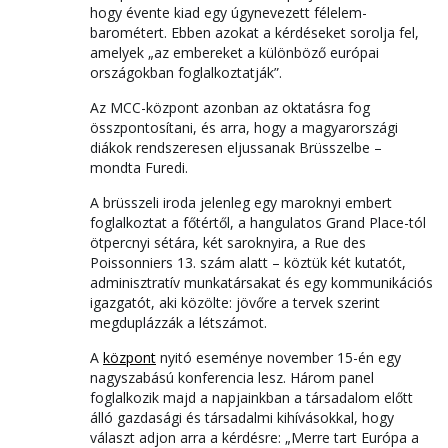
hogy évente kiad egy úgynevezett félelem-
barométert. Ebben azokat a kérdéseket sorolja fel,
amelyek „az embereket a különböző európai
országokban foglalkoztatják”.
Az MCC-központ azonban az oktatásra fog
összpontosítani, és arra, hogy a magyarországi
diákok rendszeresen eljussanak Brüsszelbe –
mondta Furedi.
A brüsszeli iroda jelenleg egy maroknyi embert
foglalkoztat a főtértől, a hangulatos Grand Place-tól
ötpercnyi sétára, két saroknyira, a Rue des
Poissonniers 13. szám alatt – köztük két kutatót,
adminisztratív munkatársakat és egy kommunikációs
igazgatót, aki közölte: jövőre a tervek szerint
megduplázzák a létszámot.
A
központ
nyitó eseménye november 15-én egy
nagyszabású konferencia lesz. Három panel
foglalkozik majd a napjainkban a társadalom előtt
álló gazdasági és társadalmi kihívásokkal, hogy
választ adjon arra a kérdésre: „Merre tart Európa a