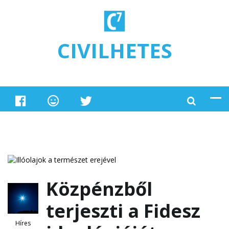
Ugrás a tartalomra
CIVILHETES
Közpénzből
terjeszti a Fidesz
Híres