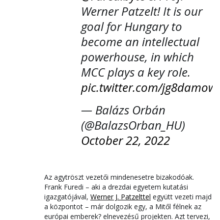
Werner Patzelt! It is our
goal for Hungary to
become an intellectual
powerhouse, in which
MCC plays a key role.
pic.twitter.com/jg8damow
— Balázs Orbán
(@BalazsOrban_HU)
October 22, 2022
Az agytröszt vezetői mindenesetre bizakodóak.
Frank Furedi – aki a drezdai egyetem kutatási
igazgatójával,
Werner J. Patzelttel
együtt vezeti majd
a központot – már dolgozik egy, a Mitől félnek az
európai emberek? elnevezésű projekten. Azt tervezi,