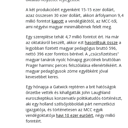
A két produkcióért egyenként 15-15 ezer dollárt,
azaz összesen 30 ezer dollárt, akkori árfolyamon 9,4
millió forintot
kapott
a vendéglátótól, az MCC-től,
ami négyévi magyar minimálbérnek felelt meg.
Egy szereplése tehát 4,7 millió forintot ért. Ha már
az oktatásról beszélt, akkor ezt
hasonlítsuk össze
a
legjobban fizetett magyar pedagógus bruttó 596,
nettó 396 ezer forintos bérével. A „csúcsfizetéses”
magyar tanárok nyolc hónapig gürcölnek bruttóban
Prager harminc perces felszólalása ellenértékéért. A
magyar pedagógusok zöme egyébként jóval
kevesebbet keres.
Egy hónapja a Gatwick reptéren a brit hatóságok
őrizetbe vették és kihallgatták John Laughland
euroszkeptikus konzervatív politikatudós-történészt,
aki egy holland szélsőjobboldali párt nemzetközi
igazgatója, és történetesen az MCC egyik
vendégoktatója
havi 10 ezer euróért
, négy millió
forintért.