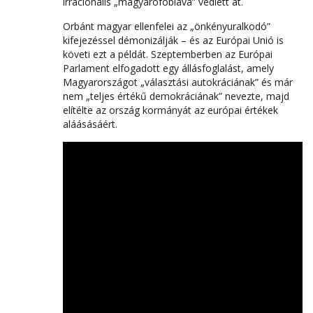
irracionális „magyarofóbiává” vedlett át.
Orbánt magyar ellenfelei az „önkényuralkodó”
kifejezéssel démonizálják – és az Európai Unió is
követi ezt a példát. Szeptemberben az Európai
Parlament elfogadott egy állásfoglalást, amely
Magyarországot „választási autokráciának” és már
nem „teljes értékű demokráciának” nevezte, majd
elítélte az ország kormányát az európai értékek
aláásásáért.