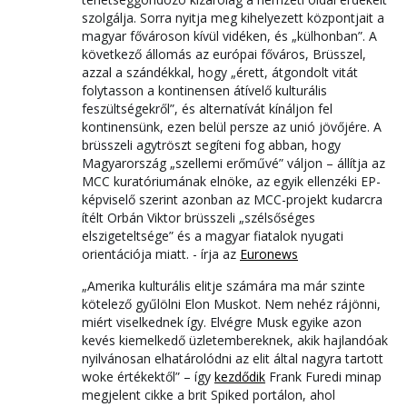
szolgálja. Sorra nyitja meg kihelyezett központjait a
magyar fővároson kívül vidéken, és „külhonban”. A
következő állomás az európai főváros, Brüsszel,
azzal a szándékkal, hogy „érett, átgondolt vitát
folytasson a kontinensen átívelő kulturális
feszültségekről”, és alternatívát kínáljon fel
kontinensünk, ezen belül persze az unió jövőjére. A
brüsszeli agytröszt segíteni fog abban, hogy
Magyarország „szellemi erőművé” váljon – állítja az
MCC kuratóriumának elnöke, az egyik ellenzéki EP-
képviselő szerint azonban az MCC-projekt kudarcra
ítélt Orbán Viktor brüsszeli „szélsőséges
elszigeteltsége” és a magyar fiatalok nyugati
orientációja miatt. - írja az
Euronews
„Amerika kulturális elitje számára ma már szinte
kötelező gyűlölni Elon Muskot. Nem nehéz rájönni,
miért viselkednek így. Elvégre Musk egyike azon
kevés kiemelkedő üzletembereknek, akik hajlandóak
nyilvánosan elhatárolódni az elit által nagyra tartott
woke értékektől” – így
kezdődik
Frank Furedi minap
megjelent cikke a brit Spiked portálon, ahol