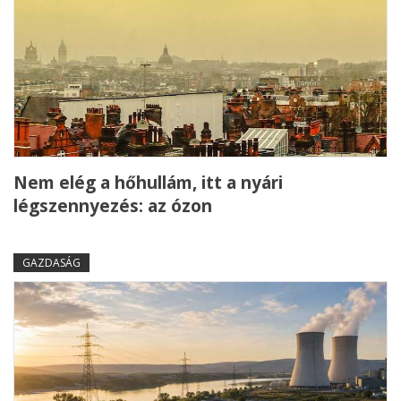
Nem elég a hőhullám, itt a nyári
légszennyezés: az ózon
GAZDASÁG