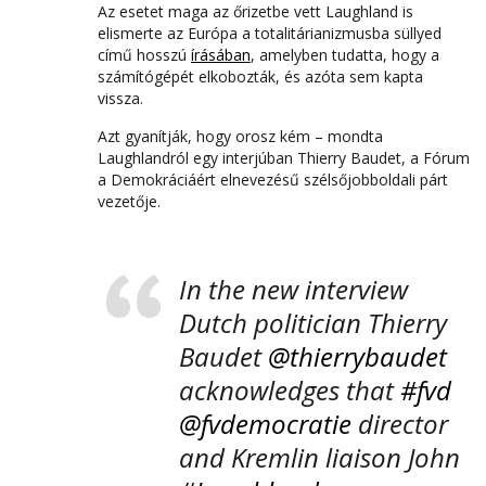
Az esetet maga az őrizetbe vett Laughland is
elismerte az Európa a totalitárianizmusba süllyed
című hosszú
írásában
, amelyben tudatta, hogy a
számítógépét elkobozták, és azóta sem kapta
vissza.
Azt gyanítják, hogy orosz kém – mondta
Laughlandról egy interjúban Thierry Baudet, a Fórum
a Demokráciáért elnevezésű szélsőjobboldali párt
vezetője.
In the new interview
Dutch politician Thierry
Baudet
@thierrybaudet
acknowledges that
#fvd
@fvdemocratie
director
and Kremlin liaison John