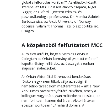
globális felfordulás korában?”. Az előadók között
szerepel az MCC Brussels alapító csapata, Nigel
Biggar, az Oxfordi Egyetem erkölcs- és
pasztorálteológia professzora, Dr. Monika Gabriela
Bartoszewicz, az Arctic University of Norway
docense, valamint Thomas Fazi, olasz politikai író,
újságíró.
A közpénzből felfuttatott MCC
A Politico arról írt, hogy a Mathias Corvinus
Collegium az Orbán-kormánytól „vitatott módon”
kapott néhány milliárdot, az összeget azonban
alaposan alábecsülték.
Az Orbán Viktor által létrehozott bentlakásos
főiskola egyik nem titkolt célja az eddiginél
nemzetibb társadalom megteremtése –
állt
a New
York Times tavalyi tényfeltáró cikkében, amely a
kollégium vagyonát ugyan milliárdosra becsülte, de
nem forintban, hanem dollárban. Akkori értéken
egészen pontosan 1,7 milliárd dollárra. A