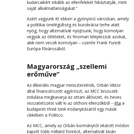
kudarcaikért inkább az ellenfeleket hibáztatják, mint
saját alkalmatlanságukat.”
Azért vagyunk itt ebben a gyönyörű városban, amely
a politikai önelégültség és bürokrácia terhe alatt
nyög, hogy alternatívát nyújtsunk, hogy komolyan
vegyük az ötleteket, és finoman leleplezzük azokat,
akik nem veszik komolyan – üzente Frank Furedi
Európa fővárosából.
Magyarország „szellemi
erőműve”
Az illiberális magyar miniszterelnök, Orbán Viktor
által finanszírozott agytröszt, az MCC brüsszeli
indulása megkavarja az ottani állóvizet, és heves
visszatetszést vált ki az otthoni ellenzőkből –
írta
a
budapesti
think tank
irodanyitásáról egy másik
cikkében a Politico.
Az MCC, amely az Orbán-kormánytól vitatott módon
kapott több milliárd forintot, alternatívát kíván