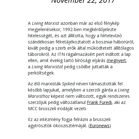
A
Living Marxist
azonban már az első fénykép
megjelenésekor, 1992-ben megkérdőjelezte
hitelességét, és azt állította, hogy a hírtelevízió
szándékosan félretájékoztatott a boszniai háborúról,
kivált pedig a szerb erők által működtetett állítólagos
táborokról. Az ITN rágalmazásért pert indított a lap
ellen, amit évekig tartó bírósági eljárás
megnyert
,
a
Living Marxistot
pedig csődbe juttatták a
perköltségek.
Az élő marxisták
Spiked
néven támasztották fel
később lapjukat, amelyben a szerzői gárda a
Living
Marxisthoz
képest nem változott, egyik rendszeres
szerzőjük pedig változatlanul
Frank Furedi
, aki az
MCC brüsszeli irodáját vezeti.
Ez az intézmény fogja felrázni a brüsszeli
agytrösztök ökoszisztémáját. (
Euronews
)