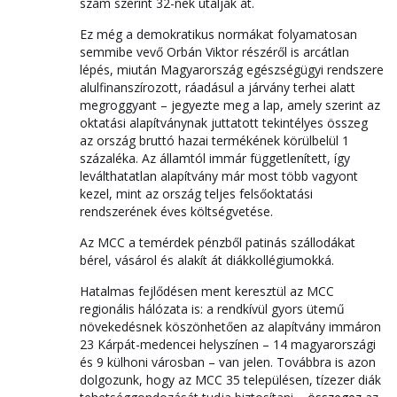
szám szerint 32-nek utalják át.
Ez még a demokratikus normákat folyamatosan
semmibe vevő Orbán Viktor részéről is arcátlan
lépés, miután Magyarország egészségügyi rendszere
alulfinanszírozott, ráadásul a járvány terhei alatt
megroggyant – jegyezte meg a lap, amely szerint az
oktatási alapítványnak juttatott tekintélyes összeg
az ország bruttó hazai termékének körülbelül 1
százaléka. Az államtól immár függetlenített, így
leválthatatlan alapítvány már most több vagyont
kezel, mint az ország teljes felsőoktatási
rendszerének éves költségvetése.
Az MCC a temérdek pénzből patinás szállodákat
bérel, vásárol és alakít át diákkollégiumokká.
Hatalmas fejlődésen ment keresztül az MCC
regionális hálózata is: a rendkívül gyors ütemű
növekedésnek köszönhetően az alapítvány immáron
23 Kárpát-medencei helyszínen – 14 magyarországi
és 9 külhoni városban – van jelen. Továbbra is azon
dolgozunk, hogy az MCC 35 településen, tízezer diák