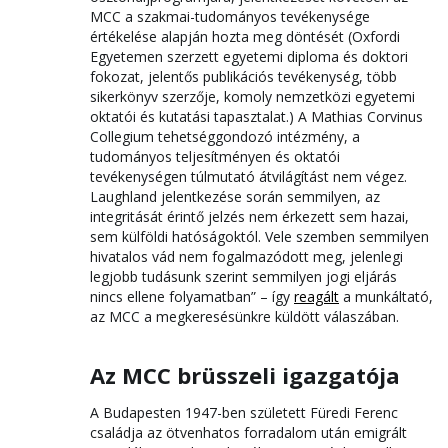
MCC a szakmai-tudományos tevékenysége
értékelése alapján hozta meg döntését (Oxfordi
Egyetemen szerzett egyetemi diploma és doktori
fokozat, jelentős publikációs tevékenység, több
sikerkönyv szerzője, komoly nemzetközi egyetemi
oktatói és kutatási tapasztalat.) A Mathias Corvinus
Collegium tehetséggondozó intézmény, a
tudományos teljesítményen és oktatói
tevékenységen túlmutató átvilágítást nem végez.
Laughland jelentkezése során semmilyen, az
integritását érintő jelzés nem érkezett sem hazai,
sem külföldi hatóságoktól. Vele szemben semmilyen
hivatalos vád nem fogalmazódott meg, jelenlegi
legjobb tudásunk szerint semmilyen jogi eljárás
nincs ellene folyamatban” – így
reagált
a munkáltató,
az MCC a megkeresésünkre küldött válaszában.
Az MCC brüsszeli igazgatója
A Budapesten 1947-ben született Füredi Ferenc
családja az ötvenhatos forradalom után emigrált