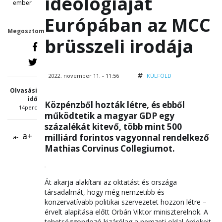
ideológiáját
ember
Európában az MCC
Megosztom
brüsszeli irodája
2022. november 11. - 11:56
KÜLFÖLD
Olvasási
idő
Közpénzből hozták létre, és ebből
14perc
működtetik a magyar GDP egy
százalékát kitevő, több mint 500
a+
milliárd forintos vagyonnal rendelkező
a-
Mathias Corvinus Collegiumot.
Át akarja alakítani az oktatást és országa
társadalmát, hogy még nemzetibb és
konzervatívabb politikai szervezetet hozzon létre –
érvelt alapítása előtt Orbán Viktor miniszterelnök. A
tehetséggondozó kizárólag a nemzeti oldal érdekeit