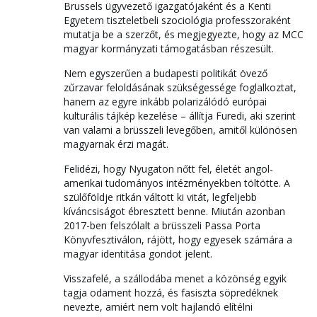
Brussels ügyvezető igazgatójaként és a Kenti
Egyetem tiszteletbeli szociológia professzoraként
mutatja be a szerzőt, és megjegyezte, hogy az MCC
magyar kormányzati támogatásban részesült.
Nem egyszerűen a budapesti politikát övező
zűrzavar feloldásának szükségessége foglalkoztat,
hanem az egyre inkább polarizálódó európai
kulturális tájkép kezelése – állítja Furedi, aki szerint
van valami a brüsszeli levegőben, amitől különösen
magyarnak érzi magát.
Felidézi, hogy Nyugaton nőtt fel, életét angol-
amerikai tudományos intézményekben töltötte. A
szülőföldje ritkán váltott ki vitát, legfeljebb
kíváncsiságot ébresztett benne. Miután azonban
2017-ben felszólalt a brüsszeli Passa Porta
Könyvfesztiválon, rájött, hogy egyesek számára a
magyar identitása gondot jelent.
Visszafelé, a szállodába menet a közönség egyik
tagja odament hozzá, és fasiszta söpredéknek
nevezte, amiért nem volt hajlandó elítélni