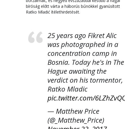
borzalmait, és negyed évszázaddal később a hágai
bíróság előtt várta a háborús bűnökkel gyanúsított
Ratko Mladić ítélethirdetését.
25 years ago Fikret Alic
was photographed in a
concentration camp in
Bosnia. Today he's in The
Hague awaiting the
verdict on his tormentor,
Ratko Mladic
pic.twitter.com/6LZhZvQQ
— Matthew Price
(@_Matthew_Price)
November 22, 2017