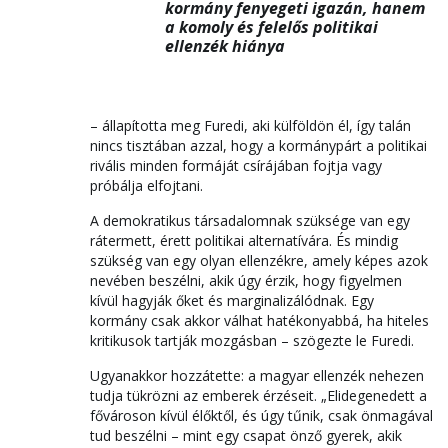
kormány fenyegeti igazán, hanem
a komoly és felelős politikai
ellenzék hiánya
– állapította meg Furedi, aki külföldön él, így talán
nincs tisztában azzal, hogy a kormánypárt a politikai
rivális minden formáját csírájában fojtja vagy
próbálja elfojtani.
A demokratikus társadalomnak szüksége van egy
rátermett, érett politikai alternatívára. És mindig
szükség van egy olyan ellenzékre, amely képes azok
nevében beszélni, akik úgy érzik, hogy figyelmen
kívül hagyják őket és marginalizálódnak. Egy
kormány csak akkor válhat hatékonyabbá, ha hiteles
kritikusok tartják mozgásban – szögezte le Furedi.
Ugyanakkor hozzátette: a magyar ellenzék nehezen
tudja tükrözni az emberek érzéseit. „Elidegenedett a
fővároson kívül élőktől, és úgy tűnik, csak önmagával
tud beszélni – mint egy csapat önző gyerek, akik