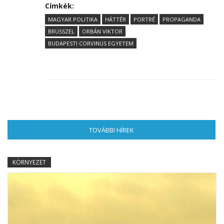
Címkék:
MAGYAR POLITIKA
HÁTTÉR
PORTRÉ
PROPAGANDA
BRÜSSZEL
ORBÁN VIKTOR
BUDAPESTI CORVINUS EGYETEM
TOVÁBBI HÍREK
(AKTÍV FÜL)
KÖRNYEZET