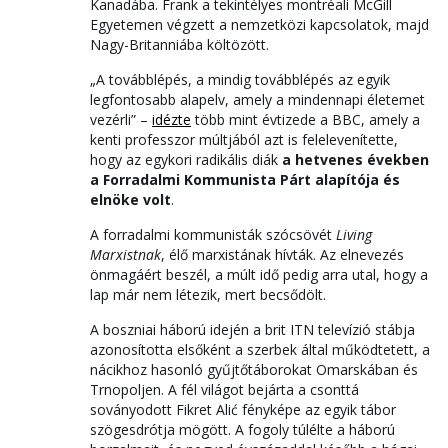
Kanadába. Frank a tekintélyes montréali McGill
Egyetemen végzett a nemzetközi kapcsolatok, majd
Nagy-Britanniába költözött.
„A továbblépés, a mindig továbblépés az egyik
legfontosabb alapelv, amely a mindennapi életemet
vezérli” –
idézte
több mint évtizede a BBC, amely a
kenti professzor múltjából azt is felelevenítette,
hogy az egykori radikális diák
a hetvenes években
a Forradalmi Kommunista Párt alapítója és
elnöke volt
.
A forradalmi kommunisták szócsövét
Living
Marxistnak
, élő marxistának hívták. Az elnevezés
önmagáért beszél, a múlt idő pedig arra utal, hogy a
lap már nem létezik, mert becsődölt.
A boszniai háború idején a brit ITN televízió stábja
azonosította elsőként a szerbek által működtetett, a
nácikhoz hasonló gyűjtőtáborokat Omarskában és
Trnopoljen. A fél világot bejárta a csonttá
soványodott Fikret Alić fényképe az egyik tábor
szögesdrótja mögött. A fogoly túlélte a háború