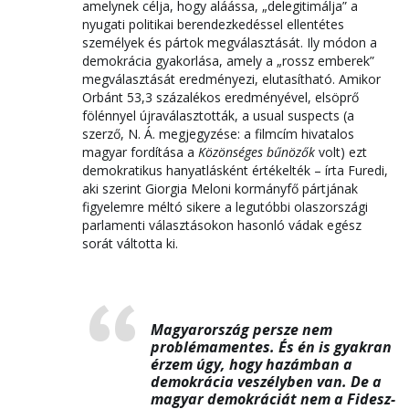
amelynek célja, hogy aláássa, „delegitimálja” a
nyugati politikai berendezkedéssel ellentétes
személyek és pártok megválasztását. Ily módon a
demokrácia gyakorlása, amely a „rossz emberek”
megválasztását eredményezi, elutasítható. Amikor
Orbánt 53,3 százalékos eredményével, elsöprő
fölénnyel újraválasztották, a usual suspects (a
szerző, N. Á. megjegyzése: a filmcím hivatalos
magyar fordítása a
Közönséges bűnözők
volt) ezt
demokratikus hanyatlásként értékelték – írta Furedi,
aki szerint Giorgia Meloni kormányfő pártjának
figyelemre méltó sikere a legutóbbi olaszországi
parlamenti választásokon hasonló vádak egész
sorát váltotta ki.
Magyarország persze nem
problémamentes. És én is gyakran
érzem úgy, hogy hazámban a
demokrácia veszélyben van. De a
magyar demokráciát nem a Fidesz-