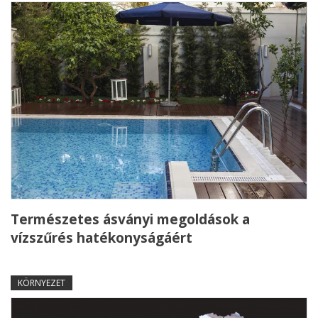
Természetes ásványi megoldások a
vízszűrés hatékonyságáért
KÖRNYEZET