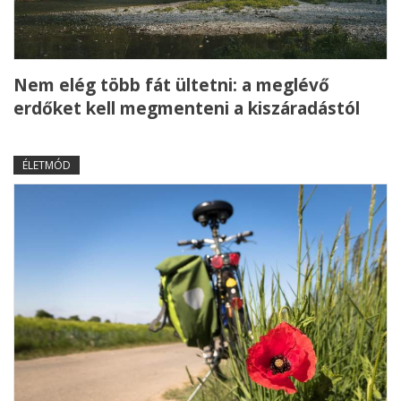
Nem elég több fát ültetni: a meglévő
erdőket kell megmenteni a kiszáradástól
ÉLETMÓD