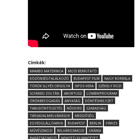
Címkék:
MAMBO MATERNICA
MOZI BEMUTATÓ
KÖZÖNSÉGTALÁLKOZÓ
BUDAPEST FILM
NAGY BORBÁLA
TÖRÖK ILLYÉS ORSOLYA
SIPOS VERA
SZÉKELY ROZI
SCHMIED ZOLTÁN
ABORTUSZ
LOMBIKPROGRAM
ÖRÖKBEFOGADÁS
ANYASÁG
DÖNTÉSHELYZET
TABUDÖNTÖGETÉS
NŐISORS
SZABADSÁG
TÁRSADALMIELVÁRÁSOK
MEDDŐSÉG
EGYEDÜLÁLLÓANYA
BUDAPEST
BERLIN
PÁRIZS
MŰVÉSZMOZI
BELVÁROSIMOZI
URÁNIA
BARÁTSÁGMOZI
NEMZETI FILMINTÉZET