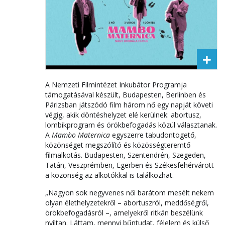
A Nemzeti Filmintézet Inkubátor Programja
támogatásával készült, Budapesten, Berlinben és
Párizsban játszódó film három nő egy napját követi
végig, akik döntéshelyzet elé kerülnek: abortusz,
lombikprogram és örökbefogadás közül választanak.
A
Mambo Maternica
egyszerre tabudöntögető,
közönséget megszólító és közösségteremtő
filmalkotás. Budapesten, Szentendrén, Szegeden,
Tatán, Veszprémben, Egerben és Székesfehérvárott
a közönség az alkotókkal is találkozhat.
„Nagyon sok negyvenes női barátom mesélt nekem
olyan élethelyzetekről – abortuszról, meddőségről,
örökbefogadásról –, amelyekről ritkán beszélünk
nyíltan. Láttam, mennyi bűntudat, félelem és külső