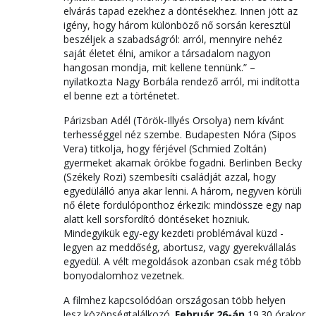
elvárás tapad ezekhez a döntésekhez. Innen jött az
igény, hogy három különböző nő sorsán keresztül
beszéljek a szabadságról: arról, mennyire nehéz
saját életet élni, amikor a társadalom nagyon
hangosan mondja, mit kellene tennünk.” –
nyilatkozta Nagy Borbála rendező arról, mi indította
el benne ezt a történetet.
Párizsban Adél (Török-Illyés Orsolya) nem kívánt
terhességgel néz szembe. Budapesten Nóra (Sipos
Vera) titkolja, hogy férjével (Schmied Zoltán)
gyermeket akarnak örökbe fogadni. Berlinben Becky
(Székely Rozi) szembesíti családját azzal, hogy
egyedülálló anya akar lenni. A három, negyven körüli
nő élete fordulóponthoz érkezik: mindössze egy nap
alatt kell sorsfordító döntéseket hozniuk.
Mindegyikük egy-egy kezdeti problémával küzd -
legyen az meddőség, abortusz, vagy gyerekvállalás
egyedül. A vélt megoldások azonban csak még több
bonyodalomhoz vezetnek.
A filmhez kapcsolódóan országosan több helyen
lesz közönségtalálkozó.
F
ebruár 26-án
19.30
órakor