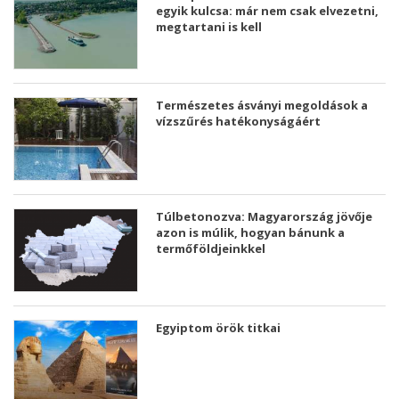
egyik kulcsa: már nem csak elvezetni,
megtartani is kell
Természetes ásványi megoldások a
vízszűrés hatékonyságáért
Túlbetonozva: Magyarország jövője
azon is múlik, hogyan bánunk a
termőföldjeinkkel
Egyiptom örök titkai