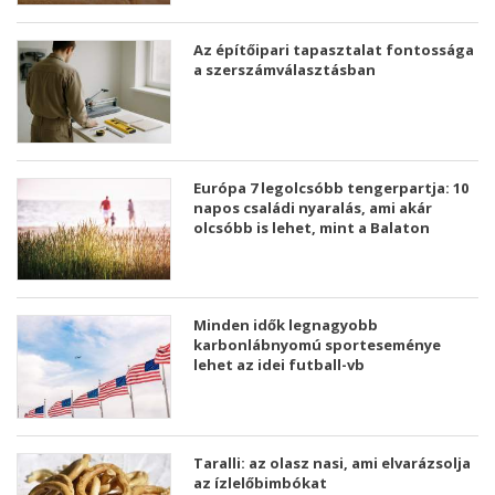
Az építőipari tapasztalat fontossága
a szerszámválasztásban
Európa 7 legolcsóbb tengerpartja: 10
napos családi nyaralás, ami akár
olcsóbb is lehet, mint a Balaton
Minden idők legnagyobb
karbonlábnyomú sporteseménye
lehet az idei futball-vb
Taralli: az olasz nasi, ami elvarázsolja
az ízlelőbimbókat