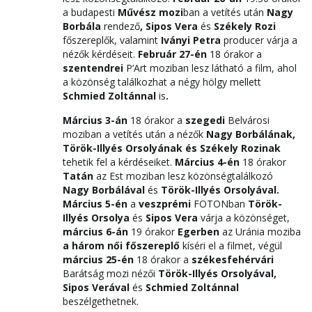
a budapesti
Művész mozi
ban a vetítés után
Nagy
Borbála
rendező
, Sipos Vera
és
Székely Rozi
főszereplők, valamint
Iványi Petra
producer várja a
nézők kérdéseit.
F
ebruár 27-én
18 órakor
a
szentendrei
P’Art moziban lesz látható a film, ahol
a közönség találkozhat
a négy hölgy mellett
Schmied Zoltánnal
is
.
Március 3-án
18 órakor a
szegedi
Belvárosi
moziban a vetítés után
a nézők
Nagy Borbálának,
Török-Illyés Orsolyának és Székely Rozinak
tehetik fel a kérdéseiket.
Március 4-én
18 órakor
Tatán
az Est moziban lesz közönségtalálkozó
Nagy Borbálával
és
Török-Illyés Orsolyával.
Március 5-én
a
veszprémi
FOTONban
Török-
Illyés Orsolya
és
Sipos Vera
várja a közönséget,
március 6-án
19 órakor
Egerben
az Uránia moziba
a három női főszereplő
kíséri el a filmet, végül
március 25-én
18 órakor a
székesfehérvári
Barátság mozi nézői
Török-Illyés Orsolyával,
Sipos Verával
és
Schmied Zoltánnal
beszélgethetnek.