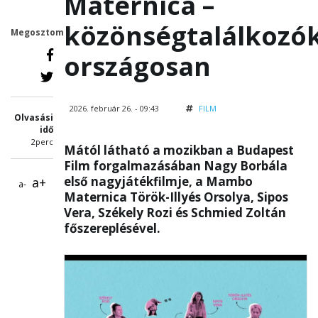
Maternica –
közönségtalálkozó
Megosztom
országosan
2026. február 26. - 09:43
FILM
Olvasási
idő
2perc
Mától látható a mozikban a Budapest
Film forgalmazásában Nagy Borbála
első nagyjátékfilmje, a Mambo
a+
a-
Maternica Török-Illyés Orsolya, Sipos
Vera, Székely Rozi és Schmied Zoltán
főszereplésével.