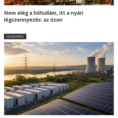
Nem elég a hőhullám, itt a nyári
légszennyezés: az ózon
GAZDASÁG