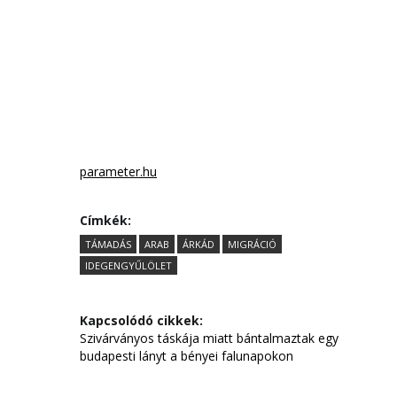
parameter.hu
Címkék:
TÁMADÁS
ARAB
ÁRKÁD
MIGRÁCIÓ
IDEGENGYŰLÖLET
Kapcsolódó cikkek:
Szivárványos táskája miatt bántalmaztak egy
budapesti lányt a bényei falunapokon