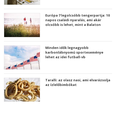
Európa 7 legolcsóbb tengerpartja: 10
napos családi nyaralás, ami akár
olcsóbb is lehet, mint a Balaton
Minden idők legnagyobb
karbonlábnyomú sporteseménye
lehet az idei futball-vb
Taralli: az olasz nasi, ami elvarázsolja
az ízlelőbimbókat