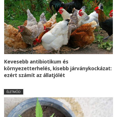
Kevesebb antibiotikum és
környezetterhelés, kisebb járványkockázat:
ezért számít az állatjólét
ÉLETMÓD