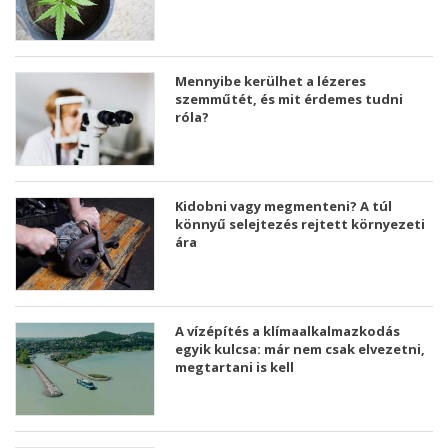
Mennyibe kerülhet a lézeres
szemműtét, és mit érdemes tudni
róla?
Kidobni vagy megmenteni? A túl
könnyű selejtezés rejtett környezeti
ára
A vízépítés a klímaalkalmazkodás
egyik kulcsa: már nem csak elvezetni,
megtartani is kell