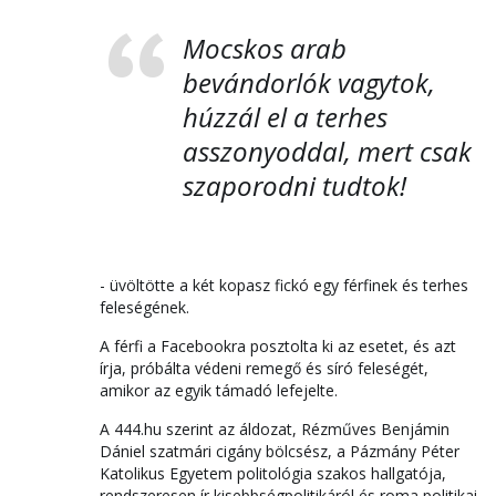
Mocskos arab
bevándorlók vagytok,
húzzál el a terhes
asszonyoddal, mert csak
szaporodni tudtok!
- üvöltötte a két kopasz fickó egy férfinek és terhes
feleségének.
A férfi a Facebookra posztolta ki az esetet, és azt
írja, próbálta védeni remegő és síró feleségét,
amikor az egyik támadó lefejelte.
A 444.hu szerint az áldozat, Rézműves Benjámin
Dániel szatmári cigány bölcsész, a Pázmány Péter
Katolikus Egyetem politológia szakos hallgatója,
rendszeresen ír kisebbségpolitikáról és roma politikai