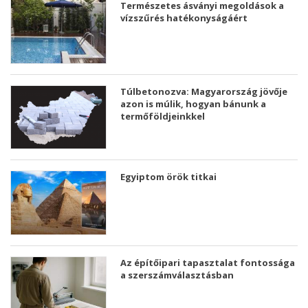
Természetes ásványi megoldások a
vízszűrés hatékonyságáért
Túlbetonozva: Magyarország jövője
azon is múlik, hogyan bánunk a
termőföldjeinkkel
Egyiptom örök titkai
Az építőipari tapasztalat fontossága
a szerszámválasztásban