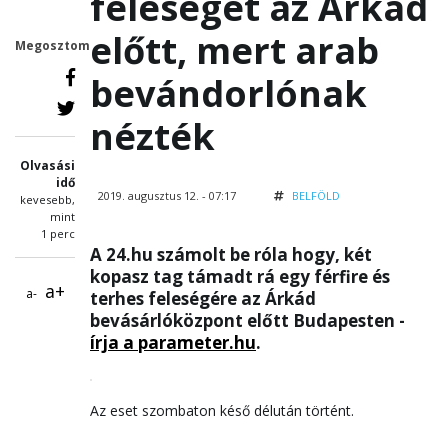
feleségét az Árkád
előtt, mert arab
Megosztom
bevándorlónak
nézték
Olvasási
idő
2019. augusztus 12. - 07:17
BELFÖLD
kevesebb,
mint
1 perc
A 24.hu számolt be róla hogy, két
kopasz tag támadt rá egy férfire és
a+
a-
terhes feleségére az Árkád
bevásárlóközpont előtt Budapesten -
írja a parameter.hu
.
Az eset szombaton késő délután történt.