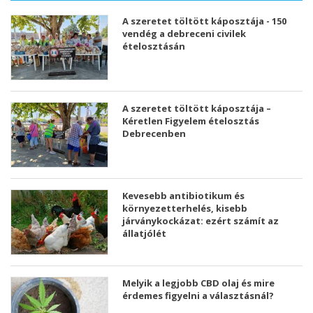
A szeretet töltött káposztája - 150
vendég a debreceni civilek
ételosztásán
A szeretet töltött káposztája –
Kéretlen Figyelem ételosztás
Debrecenben
Kevesebb antibiotikum és
környezetterhelés, kisebb
járványkockázat: ezért számít az
állatjólét
Melyik a legjobb CBD olaj és mire
érdemes figyelni a választásnál?