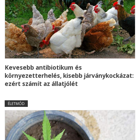
Kevesebb antibiotikum és
környezetterhelés, kisebb járványkockázat:
ezért számít az állatjólét
ÉLETMÓD