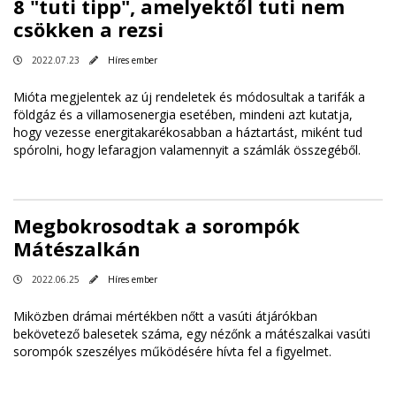
8 "tuti tipp", amelyektől tuti nem
csökken a rezsi
2022.07.23
Híres ember
Mióta megjelentek az új rendeletek és módosultak a tarifák a
földgáz és a villamosenergia esetében, mindeni azt kutatja,
hogy vezesse energitakarékosabban a háztartást, miként tud
spórolni, hogy lefaragjon valamennyit a számlák összegéből.
Megbokrosodtak a sorompók
Mátészalkán
2022.06.25
Híres ember
Miközben drámai mértékben nőtt a vasúti átjárókban
bekövetező balesetek száma, egy nézőnk a mátészalkai vasúti
sorompók szeszélyes működésére hívta fel a figyelmet.