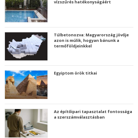
vízszűrés hatékonyságáért
Túlbetonozva: Magyarország jövője
azon is múlik, hogyan bánunk a
termőföldjeinkkel
Egyiptom örök titkai
Az építőipari tapasztalat fontossága
a szerszámválasztásban