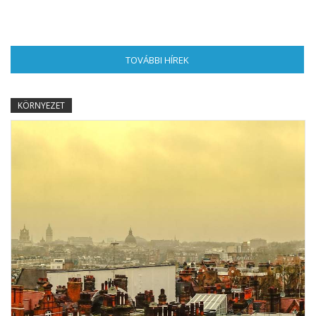
TOVÁBBI HÍREK
(AKTÍV FÜL)
KÖRNYEZET