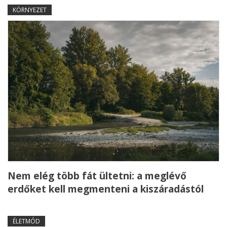
KÖRNYEZET
Nem elég több fát ültetni: a meglévő
erdőket kell megmenteni a kiszáradástól
ÉLETMÓD