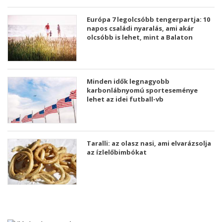
Európa 7 legolcsóbb tengerpartja: 10
napos családi nyaralás, ami akár
olcsóbb is lehet, mint a Balaton
Minden idők legnagyobb
karbonlábnyomú sporteseménye
lehet az idei futball-vb
Taralli: az olasz nasi, ami elvarázsolja
az ízlelőbimbókat