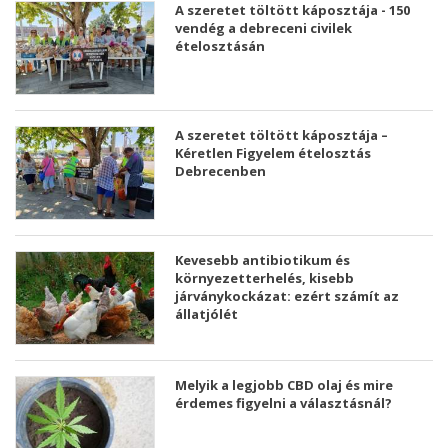
A szeretet töltött káposztája - 150
vendég a debreceni civilek
ételosztásán
A szeretet töltött káposztája –
Kéretlen Figyelem ételosztás
Debrecenben
Kevesebb antibiotikum és
környezetterhelés, kisebb
járványkockázat: ezért számít az
állatjólét
Melyik a legjobb CBD olaj és mire
érdemes figyelni a választásnál?