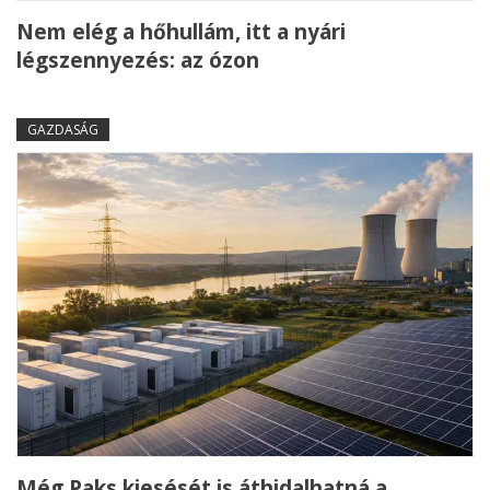
Nem elég a hőhullám, itt a nyári
légszennyezés: az ózon
GAZDASÁG
Még Paks kiesését is áthidalhatná a