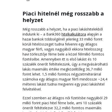
Piaci hitelnél még rosszabb a
helyzet
Még rosszabb a helyzet, ha a piaci lakáshitelekből
indulunk ki – a Bank360
hitelkalkulátora
alapján a
hazai bankok többségénél jelenleg 33 millió forint
körüli hitelösszeget tudna felvenni egy átlagos
magyar férfi, vagyis nagyjából ekkora hitelösszeg
havi törlesztője férne bele a közel félmillió forintos
fizetésébe. Amennyiben itt is első lakást és 10
százalék önerőt feltételezünk, úgy a megvásárolható
lakás maximális értéke megközelítőleg 36,7 millió
forint lehet. 1,5 millió forintos négyzetméterárral
számolva egy átlagos magyar férfi mindössze ~24,4
méteres lakást tudna megvenni egy piaci lakáshitel
felvételével.
Ezzel szemben az átlagos női fizetésbe nagyjából 29
millió forint piaci hitel férne bele, ami 10 százalék
önerőt feltételezve 32,2 millió forintos maximális