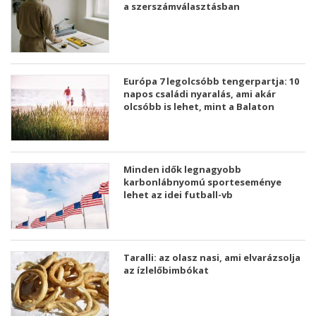
a szerszámválasztásban
Európa 7 legolcsóbb tengerpartja: 10
napos családi nyaralás, ami akár
olcsóbb is lehet, mint a Balaton
Minden idők legnagyobb
karbonlábnyomú sporteseménye
lehet az idei futball-vb
Taralli: az olasz nasi, ami elvarázsolja
az ízlelőbimbókat