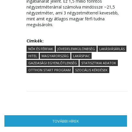
ingatlanárat jelent. Ez 1,5 millió forintos
négyzetméterárral számolva mindössze ~21,5
négyzetméter, ami 3 négyzetméterrel kevesebb,
mint amit egy átlagos magyar férfi tudna
megvásárolni.
Címkék:
NŐK ÉS FÉRFIAK
JÖVEDELEMKÜLÖNBSÉG
LAKÁSVÁSÁRLÁS
HITEL
MAGYARORSZÁG
LAKÁSPIAC
GAZDASÁGI EGYENLŐTLENSÉG
STATISZTIKAI ADATOK
OTTHON START PROGRAM
SZOCIÁLIS KÉRDÉSEK
TOVÁBBI HÍREK
(AKTÍV FÜL)