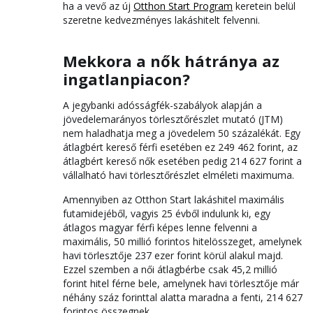
ha a vevő az új
Otthon Start Program
keretein belül
szeretne kedvezményes lakáshitelt felvenni.
Mekkora a nők hátránya az
ingatlanpiacon?
A jegybanki adósságfék-szabályok alapján a
jövedelemarányos törlesztőrészlet mutató (JTM)
nem haladhatja meg a jövedelem 50 százalékát. Egy
átlagbért kereső férfi esetében ez 249 462 forint, az
átlagbért kereső nők esetében pedig 214 627 forint a
vállalható havi törlesztőrészlet elméleti maximuma.
Amennyiben az Otthon Start lakáshitel maximális
futamidejéből, vagyis 25 évből indulunk ki, egy
átlagos magyar férfi képes lenne felvenni a
maximális, 50 millió forintos hitelösszeget, amelynek
havi törlesztője 237 ezer forint körül alakul majd.
Ezzel szemben a női átlagbérbe csak 45,2 millió
forint hitel férne bele, amelynek havi törlesztője már
néhány száz forinttal alatta maradna a fenti, 214 627
forintos összegnek.