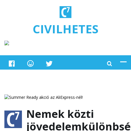
Ugrás a tartalomra
CIVILHETES
Nemek közti
jövedelemkülönbsé