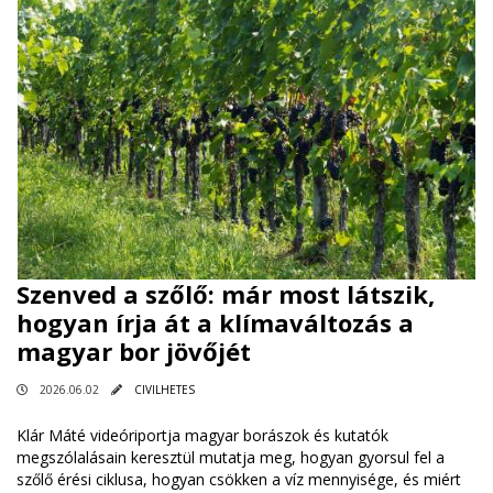
Szenved a szőlő: már most látszik,
hogyan írja át a klímaváltozás a
magyar bor jövőjét
2026.06.02
CIVILHETES
Klár Máté videóriportja magyar borászok és kutatók
megszólalásain keresztül mutatja meg, hogyan gyorsul fel a
szőlő érési ciklusa, hogyan csökken a víz mennyisége, és miért