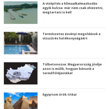
A vízépítés a klímaalkalmazkodás
egyik kulcsa: már nem csak elvezetni,
megtartani is kell
Természetes ásványi megoldások a
vízszűrés hatékonyságáért
Túlbetonozva: Magyarország jövője
azon is múlik, hogyan bánunk a
termőföldjeinkkel
Egyiptom örök titkai