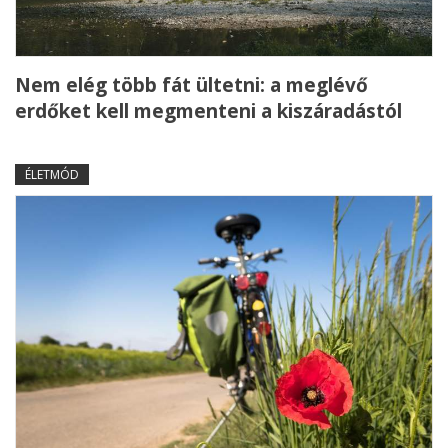
Nem elég több fát ültetni: a meglévő
erdőket kell megmenteni a kiszáradástól
ÉLETMÓD