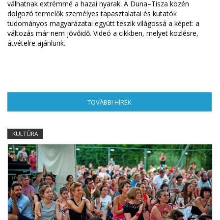
válhatnak extrémmé a hazai nyarak. A Duna–Tisza közén
dolgozó termelők személyes tapasztalatai és kutatók
tudományos magyarázatai együtt teszik világossá a képet: a
változás már nem jövőidő. Videó a cikkben, melyet közlésre,
átvételre ajánlunk.
TOVÁBBI HÍREK
(AKTÍV FÜL)
KULTÚRA