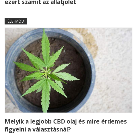
ezért számít az állatjólét
ÉLETMÓD
Melyik a legjobb CBD olaj és mire érdemes
figyelni a választásnál?