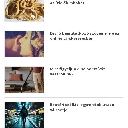
az ízlelőbimbókat
Egy jó bemutatkozó szöveg ereje az
online társkeresésben
Mire figyeljünk, ha porszívót
vásárolunk?
Reptéri szállás: egyre több utazó
választja