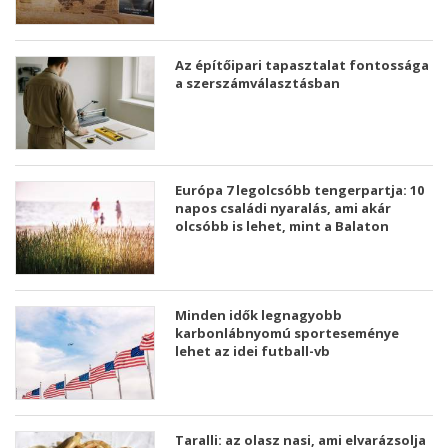
Az építőipari tapasztalat fontossága
a szerszámválasztásban
Európa 7 legolcsóbb tengerpartja: 10
napos családi nyaralás, ami akár
olcsóbb is lehet, mint a Balaton
Minden idők legnagyobb
karbonlábnyomú sporteseménye
lehet az idei futball-vb
Taralli: az olasz nasi, ami elvarázsolja